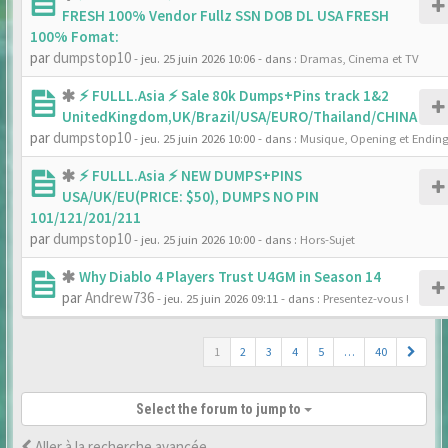
FRESH 100% Vendor Fullz SSN DOB DL USA FRESH
100% Fomat:
par
dumpstop10
- jeu. 25 juin 2026 10:06
- dans :
Dramas, Cinema et TV
⚡ FULLL.Asia ⚡ Sale 80k Dumps+Pins track 1&2
UnitedKingdom,UK/Brazil/USA/EURO/Thailand/CHINA
par
dumpstop10
- jeu. 25 juin 2026 10:00
- dans :
Musique, Opening et Endin
⚡ FULLL.Asia ⚡ NEW DUMPS+PINS
USA/UK/EU(PRICE: $50), DUMPS NO PIN
101/121/201/211
par
dumpstop10
- jeu. 25 juin 2026 10:00
- dans :
Hors-Sujet
Why Diablo 4 Players Trust U4GM in Season 14
par
Andrew736
- jeu. 25 juin 2026 09:11
- dans :
Presentez-vous !
1
2
3
4
5
…
40
Select the forum to jump to
Aller à la recherche avancée