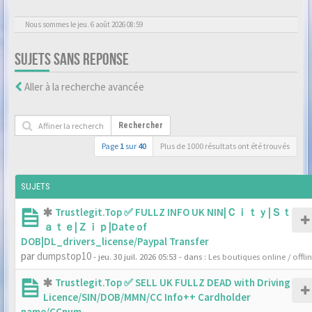
Nous sommes le jeu. 6 août 2026 08:59
SUJETS SANS REPONSE
Aller à la recherche avancée
Rechercher
Page
1
sur
40
Plus de 1000 résultats ont été trouvés
SUJETS
Trustlegit.Top ✅ FULLZ INFO UK NIN|Ｃｉｔｙ|Ｓｔ
ａｔｅ|Ｚｉｐ|Date of
DOB|DL_drivers_license/Paypal Transfer
par
dumpstop10
- jeu. 30 juil. 2026 05:53
- dans :
Les boutiques online / offli
Trustlegit.Top ✅ SELL UK FULLZ DEAD with Driving
Licence/SIN/DOB/MMN/CC Info++ Cardholder
name/CCnum