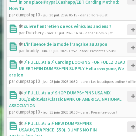
in one place!Paypal.Cashapp/EBT Carding Method:
How To
par
dumpstop10
- jeu. 30 juil. 2026 05:15
- dans :
Hors-Sujet
suivre l'entretien de vos véhicules anciens ?
par
Dutchery
- mer. 15 juil. 2026 16:04
- dans :
Hors-Sujet
L'influence de la mode française au Japon
par
braddy
- lun. 13 juil. 2026 17:52
- dans :
Presentez-vous !
⚡ FULLL.Asia ⚡ Carding LOOKING FOR FULLZ DEAD
UK EBT+PIN DUMPS+PIN SUPPLY Hello everyone, We
are loo
par
dumpstop10
- jeu. 25 juin 2026 10:32
- dans :
Les boutiques online / offli
⚡ FULLL.Asia ⚡ SHOP DUMPS+PINS USA MIX
201/Debit.visa/Classic BANK OF AMERICA, NATIONAL
ASSOCIATION
par
dumpstop10
- jeu. 25 juin 2026 10:30
- dans :
Presentez-vous !
⚡ FULLL.Asia ⚡ NEW DUMPS+PINS
USA/UK/EU(PRICE: $50), DUMPS NO PIN