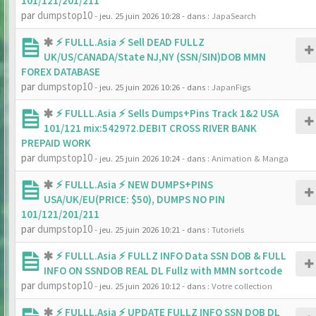
101/121/201/211
par
dumpstop10
- jeu. 25 juin 2026 10:28
- dans :
JapaSearch
⚡ FULLL.Asia ⚡ Sell DEAD FULLZ
UK/US/CANADA/State NJ,NY (SSN/SIN)DOB MMN
FOREX DATABASE
par
dumpstop10
- jeu. 25 juin 2026 10:26
- dans :
JapanFigs
⚡ FULLL.Asia ⚡ Sells Dumps+Pins Track 1&2 USA
101/121 mix:542972.DEBIT CROSS RIVER BANK
PREPAID WORK
par
dumpstop10
- jeu. 25 juin 2026 10:24
- dans :
Animation & Manga
⚡ FULLL.Asia ⚡ NEW DUMPS+PINS
USA/UK/EU(PRICE: $50), DUMPS NO PIN
101/121/201/211
par
dumpstop10
- jeu. 25 juin 2026 10:21
- dans :
Tutoriels
⚡ FULLL.Asia ⚡ FULLZ INFO Data SSN DOB & FULL
INFO ON SSNDOB REAL DL Fullz with MMN sortcode
par
dumpstop10
- jeu. 25 juin 2026 10:12
- dans :
Votre collection
⚡ FULLL.Asia ⚡ UPDATE FULLZ INFO SSN DOB DL