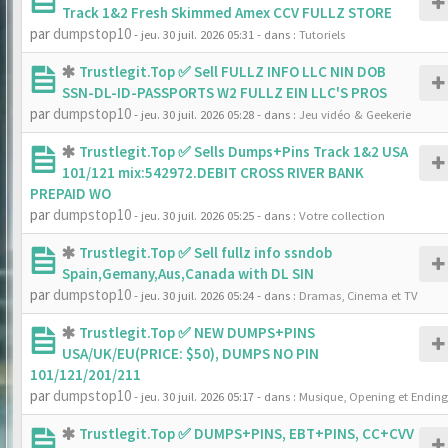
Track 1&2 Fresh Skimmed Amex CCV FULLZ STORE
par
dumpstop10
- jeu. 30 juil. 2026 05:31
- dans :
Tutoriels
Trustlegit.Top ✅ Sell FULLZ INFO LLC NIN DOB
SSN-DL-ID-PASSPORTS W2 FULLZ EIN LLC'S PROS
par
dumpstop10
- jeu. 30 juil. 2026 05:28
- dans :
Jeu vidéo & Geekerie
Trustlegit.Top ✅ Sells Dumps+Pins Track 1&2 USA
101/121 mix:542972.DEBIT CROSS RIVER BANK
PREPAID WO
par
dumpstop10
- jeu. 30 juil. 2026 05:25
- dans :
Votre collection
Trustlegit.Top ✅ Sell fullz info ssndob
Spain,Gemany,Aus,Canada with DL SIN
par
dumpstop10
- jeu. 30 juil. 2026 05:24
- dans :
Dramas, Cinema et TV
Trustlegit.Top ✅ NEW DUMPS+PINS
USA/UK/EU(PRICE: $50), DUMPS NO PIN
101/121/201/211
par
dumpstop10
- jeu. 30 juil. 2026 05:17
- dans :
Musique, Opening et Ending
Trustlegit.Top ✅ DUMPS+PINS, EBT+PINS, CC+CVV