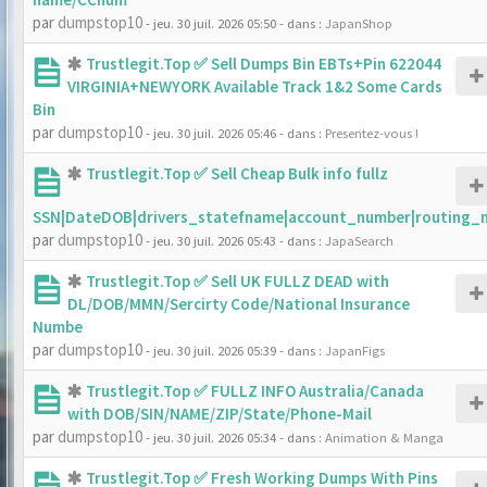
par
dumpstop10
- jeu. 30 juil. 2026 05:50
- dans :
JapanShop
Trustlegit.Top ✅ Sell Dumps Bin EBTs+Pin 622044
VIRGINIA+NEWYORK Available Track 1&2 Some Cards
Bin
par
dumpstop10
- jeu. 30 juil. 2026 05:46
- dans :
Presentez-vous !
Trustlegit.Top ✅ Sell Cheap Bulk info fullz
SSN|DateDOB|drivers_statefname|account_number|routing_
par
dumpstop10
- jeu. 30 juil. 2026 05:43
- dans :
JapaSearch
Trustlegit.Top ✅ Sell UK FULLZ DEAD with
DL/DOB/MMN/Sercirty Code/National Insurance
Numbe
par
dumpstop10
- jeu. 30 juil. 2026 05:39
- dans :
JapanFigs
Trustlegit.Top ✅ FULLZ INFO Australia/Canada
with DOB/SIN/NAME/ZIP/State/Phone-Mail
par
dumpstop10
- jeu. 30 juil. 2026 05:34
- dans :
Animation & Manga
Trustlegit.Top ✅ Fresh Working Dumps With Pins