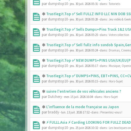
par
dumpstop10
- jeu. 30 juil. 2026 05:31
- dans :
Tutoriels
Trustlegit.Top ✅ Sell FULLZ INFO LLC NIN DOB 
par
dumpstop10
- jeu. 30 juil. 2026 05:28
- dans :
Jeu vidéo & Geek
Trustlegit.Top ✅ Sells Dumps+Pins Track 1&2 U
par
dumpstop10
- jeu. 30 juil. 2026 05:25
- dans :
Votre collection
Trustlegit.Top ✅ Sell fullz info ssndob Spain,G
par
dumpstop10
- jeu. 30 juil. 2026 05:24
- dans :
Dramas, Cinema
Trustlegit.Top ✅ NEW DUMPS+PINS USA/UK/EU(PR
par
dumpstop10
- jeu. 30 juil. 2026 05:17
- dans :
Musique, Openin
Trustlegit.Top ✅ DUMPS+PINS, EBT+PINS, CC+CV
par
dumpstop10
- jeu. 30 juil. 2026 05:15
- dans :
Hors-Sujet
suivre l'entretien de vos véhicules anciens ?
par
Dutchery
- mer. 15 juil. 2026 16:04
- dans :
Hors-Sujet
L'influence de la mode française au Japon
par
braddy
- lun. 13 juil. 2026 17:52
- dans :
Presentez-vous !
⚡ FULLL.Asia ⚡ Carding LOOKING FOR FULLZ DEAD
par
dumpstop10
- jeu. 25 juin 2026 10:32
- dans :
Les boutiques onl