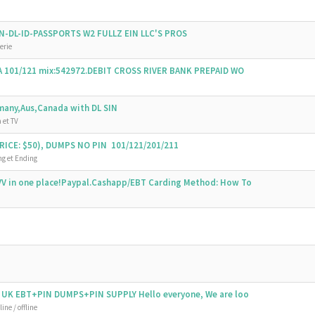
SSN-DL-ID-PASSPORTS W2 FULLZ EIN LLC'S PROS
erie
SA 101/121 mix:542972.DEBIT CROSS RIVER BANK PREPAID WO
emany,Aus,Canada with DL SIN
 et TV
ICE: $50), DUMPS NO PIN 101/121/201/211
g et Ending
V in one place!Paypal.Cashapp/EBT Carding Method: How To
 UK EBT+PIN DUMPS+PIN SUPPLY Hello everyone, We are loo
ine / offline