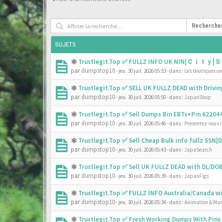
Recherche
SUJETS
Trustlegit.Top ✅ FULLZ INFO UK NIN|Ｃｉｔｙ|Ｓ
par
dumpstop10
- jeu. 30 juil. 2026 05:53
- dans :
Les boutiques onl
Trustlegit.Top ✅ SELL UK FULLZ DEAD with Driv
par
dumpstop10
- jeu. 30 juil. 2026 05:50
- dans :
JapanShop
Trustlegit.Top ✅ Sell Dumps Bin EBTs+Pin 6220
par
dumpstop10
- jeu. 30 juil. 2026 05:46
- dans :
Presentez-vous !
Trustlegit.Top ✅ Sell Cheap Bulk info fullz SS
par
dumpstop10
- jeu. 30 juil. 2026 05:43
- dans :
JapaSearch
Trustlegit.Top ✅ Sell UK FULLZ DEAD with DL/D
par
dumpstop10
- jeu. 30 juil. 2026 05:39
- dans :
JapanFigs
Trustlegit.Top ✅ FULLZ INFO Australia/Canada 
par
dumpstop10
- jeu. 30 juil. 2026 05:34
- dans :
Animation & Ma
Trustlegit.Top ✅ Fresh Working Dumps With Pin