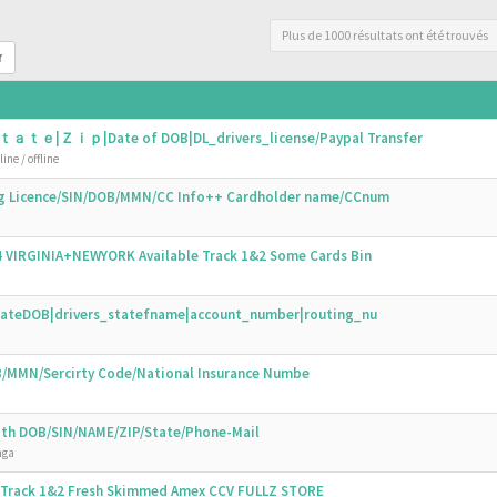
Plus de 1000 résultats ont été trouvés
r
ｔａｔｅ|Ｚｉｐ|Date of DOB|DL_drivers_license/Paypal Transfer
ine / offline
ing Licence/SIN/DOB/MMN/CC Info++ Cardholder name/CCnum
44 VIRGINIA+NEWYORK Available Track 1&2 Some Cards Bin
N|DateDOB|drivers_statefname|account_number|routing_nu
OB/MMN/Sercirty Code/National Insurance Numbe
with DOB/SIN/NAME/ZIP/State/Phone-Mail
nga
s Track 1&2 Fresh Skimmed Amex CCV FULLZ STORE