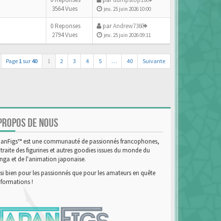
3564 Vues
jeu. 25 juin 2026 10:00
0 Reponses
par
Andrew736
2794 Vues
jeu. 25 juin 2026 09:11
Page
1
sur
40
1
2
3
4
5
…
40
Suivante
PROPOS DE NOUS
anFigs™ est une communauté de passionnés francophones,
 traite des figurines et autres goodies issues du monde du
ga et de l'animation japonaise.
si bien pour les passionnés que pour les amateurs en quête
nformations !