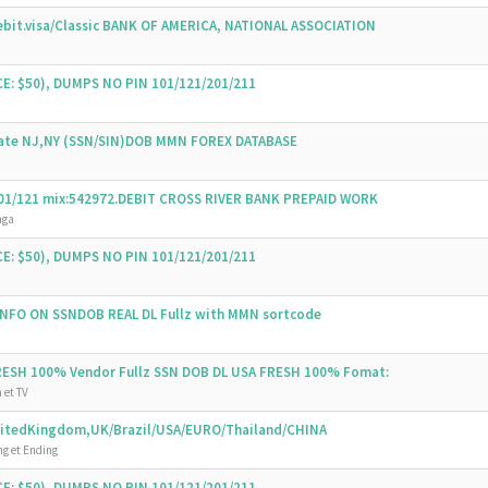
bit.visa/Classic BANK OF AMERICA, NATIONAL ASSOCIATION
E: $50), DUMPS NO PIN 101/121/201/211
State NJ,NY (SSN/SIN)DOB MMN FOREX DATABASE
 101/121 mix:542972.DEBIT CROSS RIVER BANK PREPAID WORK
nga
E: $50), DUMPS NO PIN 101/121/201/211
 INFO ON SSNDOB REAL DL Fullz with MMN sortcode
FRESH 100% Vendor Fullz SSN DOB DL USA FRESH 100% Fomat:
 et TV
UnitedKingdom,UK/Brazil/USA/EURO/Thailand/CHINA
g et Ending
E: $50), DUMPS NO PIN 101/121/201/211