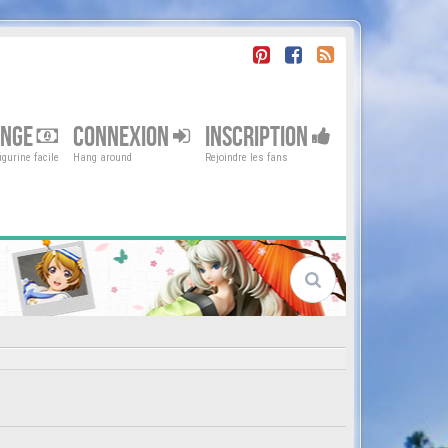
ENGE
CONNEXION
INSCRIPTION
gurine facile
Hang around
Rejoindre les fans