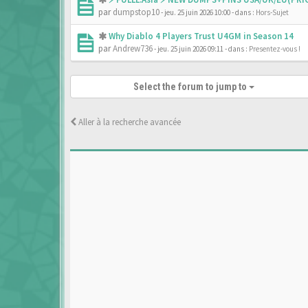
par
dumpstop10
- jeu. 25 juin 2026 10:00
- dans :
Hors-Sujet
Why Diablo 4 Players Trust U4GM in Season 14
par
Andrew736
- jeu. 25 juin 2026 09:11
- dans :
Presentez-vous !
Select the forum to jump to
Aller à la recherche avancée