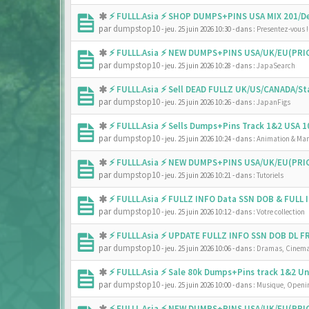
⚡ FULLL.Asia ⚡ SHOP DUMPS+PINS USA MIX 201/De
par
dumpstop10
- jeu. 25 juin 2026 10:30
- dans :
Presentez-vous !
⚡ FULLL.Asia ⚡ NEW DUMPS+PINS USA/UK/EU(PRIC
par
dumpstop10
- jeu. 25 juin 2026 10:28
- dans :
JapaSearch
⚡ FULLL.Asia ⚡ Sell DEAD FULLZ UK/US/CANADA/
par
dumpstop10
- jeu. 25 juin 2026 10:26
- dans :
JapanFigs
⚡ FULLL.Asia ⚡ Sells Dumps+Pins Track 1&2 USA
par
dumpstop10
- jeu. 25 juin 2026 10:24
- dans :
Animation & Ma
⚡ FULLL.Asia ⚡ NEW DUMPS+PINS USA/UK/EU(PRIC
par
dumpstop10
- jeu. 25 juin 2026 10:21
- dans :
Tutoriels
⚡ FULLL.Asia ⚡ FULLZ INFO Data SSN DOB & FULL
par
dumpstop10
- jeu. 25 juin 2026 10:12
- dans :
Votre collection
⚡ FULLL.Asia ⚡ UPDATE FULLZ INFO SSN DOB DL 
par
dumpstop10
- jeu. 25 juin 2026 10:06
- dans :
Dramas, Cinema
⚡ FULLL.Asia ⚡ Sale 80k Dumps+Pins track 1&2 
par
dumpstop10
- jeu. 25 juin 2026 10:00
- dans :
Musique, Openin
⚡ FULLL.Asia ⚡ NEW DUMPS+PINS USA/UK/EU(PRIC