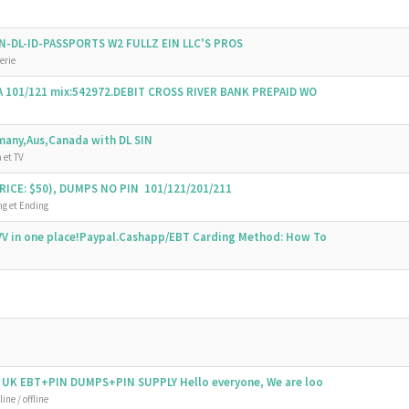
SSN-DL-ID-PASSPORTS W2 FULLZ EIN LLC'S PROS
erie
SA 101/121 mix:542972.DEBIT CROSS RIVER BANK PREPAID WO
emany,Aus,Canada with DL SIN
 et TV
ICE: $50), DUMPS NO PIN 101/121/201/211
g et Ending
V in one place!Paypal.Cashapp/EBT Carding Method: How To
 UK EBT+PIN DUMPS+PIN SUPPLY Hello everyone, We are loo
ine / offline