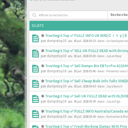
Recherche
SUJETS
Trustlegit.Top ✅ FULLZ INFO UK NIN|Ｃｉｔｙ|Ｓ
par
dumpstop10
- jeu. 30 juil. 2026 05:53
- dans :
Les boutiques onl
Trustlegit.Top ✅ SELL UK FULLZ DEAD with Driv
par
dumpstop10
- jeu. 30 juil. 2026 05:50
- dans :
JapanShop
Trustlegit.Top ✅ Sell Dumps Bin EBTs+Pin 6220
par
dumpstop10
- jeu. 30 juil. 2026 05:46
- dans :
Presentez-vous !
Trustlegit.Top ✅ Sell Cheap Bulk info fullz SS
par
dumpstop10
- jeu. 30 juil. 2026 05:43
- dans :
JapaSearch
Trustlegit.Top ✅ Sell UK FULLZ DEAD with DL/D
par
dumpstop10
- jeu. 30 juil. 2026 05:39
- dans :
JapanFigs
Trustlegit.Top ✅ FULLZ INFO Australia/Canada 
par
dumpstop10
- jeu. 30 juil. 2026 05:34
- dans :
Animation & Ma
Trustlegit.Top ✅ Fresh Working Dumps With Pin