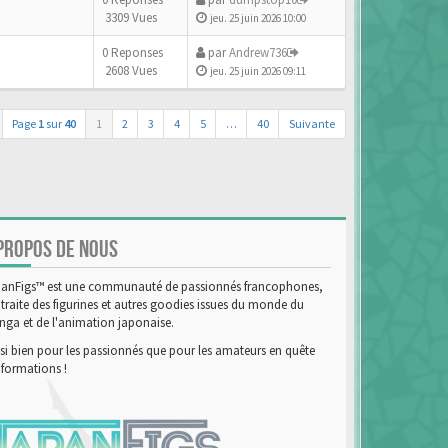
3309 Vues
jeu. 25 juin 2026 10:00
0 Reponses
par
Andrew736
2608 Vues
jeu. 25 juin 2026 09:11
Page
1
sur
40
1
2
3
4
5
…
40
Suivante
PROPOS DE NOUS
anFigs™ est une communauté de passionnés francophones,
 traite des figurines et autres goodies issues du monde du
ga et de l'animation japonaise.
si bien pour les passionnés que pour les amateurs en quête
nformations !