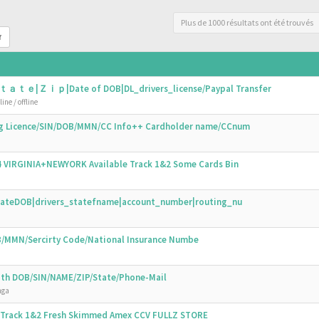
Plus de 1000 résultats ont été trouvés
r
ｔａｔｅ|Ｚｉｐ|Date of DOB|DL_drivers_license/Paypal Transfer
ine / offline
ing Licence/SIN/DOB/MMN/CC Info++ Cardholder name/CCnum
44 VIRGINIA+NEWYORK Available Track 1&2 Some Cards Bin
N|DateDOB|drivers_statefname|account_number|routing_nu
OB/MMN/Sercirty Code/National Insurance Numbe
with DOB/SIN/NAME/ZIP/State/Phone-Mail
nga
s Track 1&2 Fresh Skimmed Amex CCV FULLZ STORE