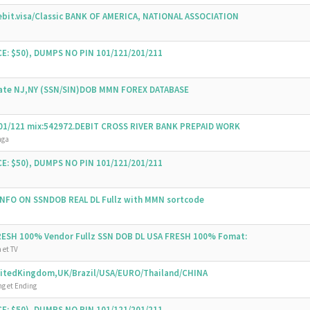
bit.visa/Classic BANK OF AMERICA, NATIONAL ASSOCIATION
E: $50), DUMPS NO PIN 101/121/201/211
State NJ,NY (SSN/SIN)DOB MMN FOREX DATABASE
 101/121 mix:542972.DEBIT CROSS RIVER BANK PREPAID WORK
nga
E: $50), DUMPS NO PIN 101/121/201/211
 INFO ON SSNDOB REAL DL Fullz with MMN sortcode
FRESH 100% Vendor Fullz SSN DOB DL USA FRESH 100% Fomat:
 et TV
UnitedKingdom,UK/Brazil/USA/EURO/Thailand/CHINA
g et Ending
E: $50), DUMPS NO PIN 101/121/201/211