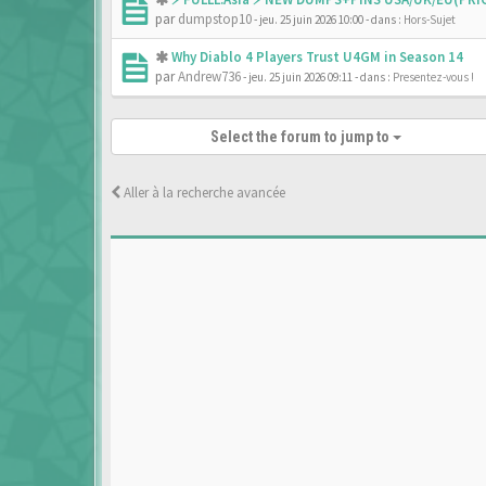
par
dumpstop10
- jeu. 25 juin 2026 10:00
- dans :
Hors-Sujet
Why Diablo 4 Players Trust U4GM in Season 14
par
Andrew736
- jeu. 25 juin 2026 09:11
- dans :
Presentez-vous !
Select the forum to jump to
Aller à la recherche avancée