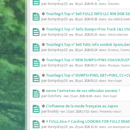
par
dumpstop10
- jeu. 30 juil. 2026 05:31
- dans :
Tutoriels
Trustlegit.Top ✅ Sell FULLZ INFO LLC NIN DOB 
par
dumpstop10
- jeu. 30 juil. 2026 05:28
- dans :
Jeu vidéo & Geek
Trustlegit.Top ✅ Sells Dumps+Pins Track 1&2 U
par
dumpstop10
- jeu. 30 juil. 2026 05:25
- dans :
Votre collection
Trustlegit.Top ✅ Sell fullz info ssndob Spain,G
par
dumpstop10
- jeu. 30 juil. 2026 05:24
- dans :
Dramas, Cinema
Trustlegit.Top ✅ NEW DUMPS+PINS USA/UK/EU(PR
par
dumpstop10
- jeu. 30 juil. 2026 05:17
- dans :
Musique, Openin
Trustlegit.Top ✅ DUMPS+PINS, EBT+PINS, CC+CV
par
dumpstop10
- jeu. 30 juil. 2026 05:15
- dans :
Hors-Sujet
suivre l'entretien de vos véhicules anciens ?
par
Dutchery
- mer. 15 juil. 2026 16:04
- dans :
Hors-Sujet
L'influence de la mode française au Japon
par
braddy
- lun. 13 juil. 2026 17:52
- dans :
Presentez-vous !
⚡ FULLL.Asia ⚡ Carding LOOKING FOR FULLZ DEAD
par
dumpstop10
- jeu. 25 juin 2026 10:32
- dans :
Les boutiques onl