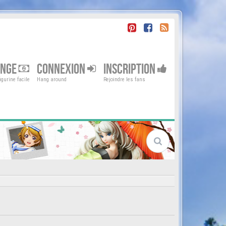
ENGE
CONNEXION
INSCRIPTION
gurine facile
Hang around
Rejoindre les fans