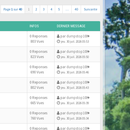
Page
1
sur
40
1
2
3
4
5
…
40
Suivante
INFOS
DERNIER MESSAGE
0 Reponses
par
dumpstop10
803 Vues
jeu. 30 juil. 2026 05:53
0 Reponses
par
dumpstop10
823 Vues
jeu. 30 juil. 2026 05:50
0 Reponses
par
dumpstop10
690 Vues
jeu. 30 juil. 2026 05:46
0 Reponses
par
dumpstop10
802 Vues
jeu. 30 juil. 2026 05:43
0 Reponses
par
dumpstop10
665 Vues
jeu. 30 juil. 2026 05:39
0 Reponses
par
dumpstop10
760 Vues
jeu. 30 juil. 2026 05:34
0 Reponses
par
dumpstop10