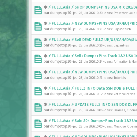
⚡ FULLL.Asia ⚡ SHOP DUMPS+PINS USA MIX 201/De
par
dumpstop10
- jeu. 25 juin 2026 10:30
- dans :
Presentez-vous !
⚡ FULLL.Asia ⚡ NEW DUMPS+PINS USA/UK/EU(PRIC
par
dumpstop10
- jeu. 25 juin 2026 10:28
- dans :
JapaSearch
⚡ FULLL.Asia ⚡ Sell DEAD FULLZ UK/US/CANADA/
par
dumpstop10
- jeu. 25 juin 2026 10:26
- dans :
JapanFigs
⚡ FULLL.Asia ⚡ Sells Dumps+Pins Track 1&2 USA
par
dumpstop10
- jeu. 25 juin 2026 10:24
- dans :
Animation & Ma
⚡ FULLL.Asia ⚡ NEW DUMPS+PINS USA/UK/EU(PRIC
par
dumpstop10
- jeu. 25 juin 2026 10:21
- dans :
Tutoriels
⚡ FULLL.Asia ⚡ FULLZ INFO Data SSN DOB & FULL
par
dumpstop10
- jeu. 25 juin 2026 10:12
- dans :
Votre collection
⚡ FULLL.Asia ⚡ UPDATE FULLZ INFO SSN DOB DL 
par
dumpstop10
- jeu. 25 juin 2026 10:06
- dans :
Dramas, Cinema
⚡ FULLL.Asia ⚡ Sale 80k Dumps+Pins track 1&2 
par
dumpstop10
- jeu. 25 juin 2026 10:00
- dans :
Musique, Openin
⚡ FULLL.Asia ⚡ NEW DUMPS+PINS USA/UK/EU(PRIC