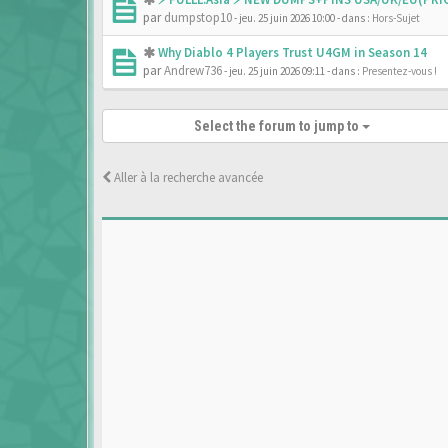
par
dumpstop10
- jeu. 25 juin 2026 10:00
- dans :
Hors-Sujet
Why Diablo 4 Players Trust U4GM in Season 14
par
Andrew736
- jeu. 25 juin 2026 09:11
- dans :
Presentez-vous !
Select the forum to jump to
Aller à la recherche avancée