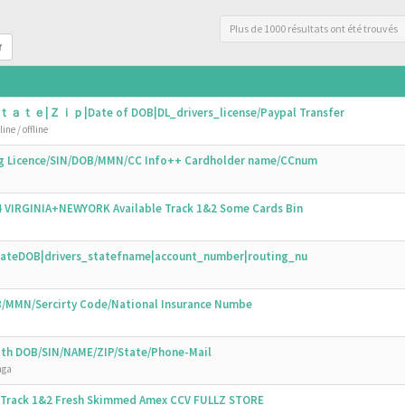
Plus de 1000 résultats ont été trouvés
r
ｔａｔｅ|Ｚｉｐ|Date of DOB|DL_drivers_license/Paypal Transfer
ine / offline
ing Licence/SIN/DOB/MMN/CC Info++ Cardholder name/CCnum
44 VIRGINIA+NEWYORK Available Track 1&2 Some Cards Bin
N|DateDOB|drivers_statefname|account_number|routing_nu
OB/MMN/Sercirty Code/National Insurance Numbe
with DOB/SIN/NAME/ZIP/State/Phone-Mail
nga
s Track 1&2 Fresh Skimmed Amex CCV FULLZ STORE