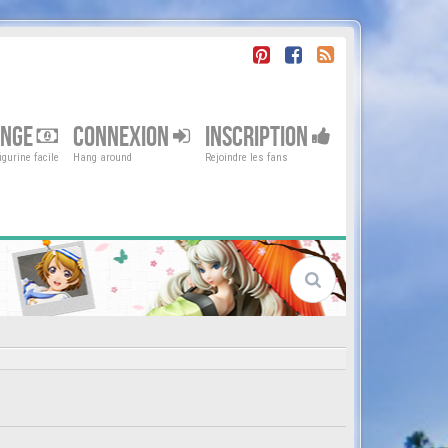
ENGE
CONNEXION
INSCRIPTION
gurine facile
Hang around
Rejoindre les fans