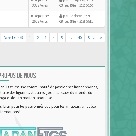
3332 Vues
jeu. 25 juin 2026 10:00
0 Reponses
par
Andrew736
2627 Vues
jeu. 25 juin 2026 09:11
Page
1
sur
40
1
2
3
4
5
…
40
Suivante
PROPOS DE NOUS
anFigs™ est une communauté de passionnés francophones,
 traite des figurines et autres goodies issues du monde du
ga et de l'animation japonaise.
si bien pour les passionnés que pour les amateurs en quête
nformations !