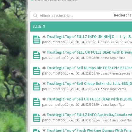
Recherche
SUJETS
Trustlegit.Top ✅ FULLZ INFO UK NIN|Ｃｉｔｙ|Ｓ
par
dumpstop10
- jeu. 30 juil. 2026 05:53
- dans :
Les boutiques onl
Trustlegit.Top ✅ SELL UK FULLZ DEAD with Driv
par
dumpstop10
- jeu. 30 juil. 2026 05:50
- dans :
JapanShop
Trustlegit.Top ✅ Sell Dumps Bin EBTs+Pin 6220
par
dumpstop10
- jeu. 30 juil. 2026 05:46
- dans :
Presentez-vous !
Trustlegit.Top ✅ Sell Cheap Bulk info fullz SS
par
dumpstop10
- jeu. 30 juil. 2026 05:43
- dans :
JapaSearch
Trustlegit.Top ✅ Sell UK FULLZ DEAD with DL/D
par
dumpstop10
- jeu. 30 juil. 2026 05:39
- dans :
JapanFigs
Trustlegit.Top ✅ FULLZ INFO Australia/Canada 
par
dumpstop10
- jeu. 30 juil. 2026 05:34
- dans :
Animation & Ma
Trustlegit.Top ✅ Fresh Working Dumps With Pin