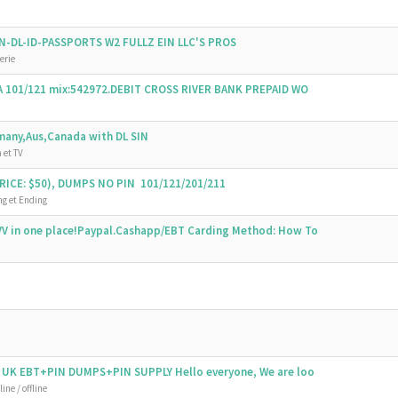
SSN-DL-ID-PASSPORTS W2 FULLZ EIN LLC'S PROS
erie
SA 101/121 mix:542972.DEBIT CROSS RIVER BANK PREPAID WO
emany,Aus,Canada with DL SIN
 et TV
ICE: $50), DUMPS NO PIN 101/121/201/211
g et Ending
V in one place!Paypal.Cashapp/EBT Carding Method: How To
 UK EBT+PIN DUMPS+PIN SUPPLY Hello everyone, We are loo
ine / offline