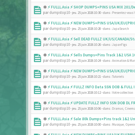
⚡ FULLL.Asia ⚡ SHOP DUMPS+PINS USA MIX 201/De
par
dumpstop10
- jeu. 25 juin 2026 10:30
- dans :
Presentez-vous !
⚡ FULLL.Asia ⚡ NEW DUMPS+PINS USA/UK/EU(PRIC
par
dumpstop10
- jeu. 25 juin 2026 10:28
- dans :
JapaSearch
⚡ FULLL.Asia ⚡ Sell DEAD FULLZ UK/US/CANADA/
par
dumpstop10
- jeu. 25 juin 2026 10:26
- dans :
JapanFigs
⚡ FULLL.Asia ⚡ Sells Dumps+Pins Track 1&2 USA
par
dumpstop10
- jeu. 25 juin 2026 10:24
- dans :
Animation & Ma
⚡ FULLL.Asia ⚡ NEW DUMPS+PINS USA/UK/EU(PRIC
par
dumpstop10
- jeu. 25 juin 2026 10:21
- dans :
Tutoriels
⚡ FULLL.Asia ⚡ FULLZ INFO Data SSN DOB & FULL
par
dumpstop10
- jeu. 25 juin 2026 10:12
- dans :
Votre collection
⚡ FULLL.Asia ⚡ UPDATE FULLZ INFO SSN DOB DL 
par
dumpstop10
- jeu. 25 juin 2026 10:06
- dans :
Dramas, Cinema
⚡ FULLL.Asia ⚡ Sale 80k Dumps+Pins track 1&2 
par
dumpstop10
- jeu. 25 juin 2026 10:00
- dans :
Musique, Openin
⚡ FULLL.Asia ⚡ NEW DUMPS+PINS USA/UK/EU(PRIC