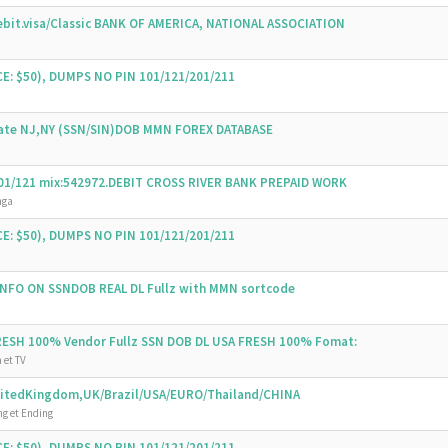
bit.visa/Classic BANK OF AMERICA, NATIONAL ASSOCIATION
E: $50), DUMPS NO PIN 101/121/201/211
State NJ,NY (SSN/SIN)DOB MMN FOREX DATABASE
 101/121 mix:542972.DEBIT CROSS RIVER BANK PREPAID WORK
nga
E: $50), DUMPS NO PIN 101/121/201/211
 INFO ON SSNDOB REAL DL Fullz with MMN sortcode
FRESH 100% Vendor Fullz SSN DOB DL USA FRESH 100% Fomat:
 et TV
UnitedKingdom,UK/Brazil/USA/EURO/Thailand/CHINA
g et Ending
E: $50), DUMPS NO PIN 101/121/201/211