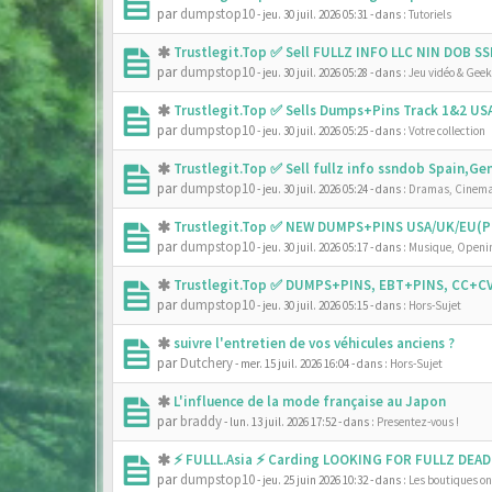
par
dumpstop10
- jeu. 30 juil. 2026 05:31
- dans :
Tutoriels
Trustlegit.Top ✅ Sell FULLZ INFO LLC NIN DOB 
par
dumpstop10
- jeu. 30 juil. 2026 05:28
- dans :
Jeu vidéo & Geek
Trustlegit.Top ✅ Sells Dumps+Pins Track 1&2 U
par
dumpstop10
- jeu. 30 juil. 2026 05:25
- dans :
Votre collection
Trustlegit.Top ✅ Sell fullz info ssndob Spain,G
par
dumpstop10
- jeu. 30 juil. 2026 05:24
- dans :
Dramas, Cinema
Trustlegit.Top ✅ NEW DUMPS+PINS USA/UK/EU(PR
par
dumpstop10
- jeu. 30 juil. 2026 05:17
- dans :
Musique, Openin
Trustlegit.Top ✅ DUMPS+PINS, EBT+PINS, CC+CV
par
dumpstop10
- jeu. 30 juil. 2026 05:15
- dans :
Hors-Sujet
suivre l'entretien de vos véhicules anciens ?
par
Dutchery
- mer. 15 juil. 2026 16:04
- dans :
Hors-Sujet
L'influence de la mode française au Japon
par
braddy
- lun. 13 juil. 2026 17:52
- dans :
Presentez-vous !
⚡ FULLL.Asia ⚡ Carding LOOKING FOR FULLZ DEAD
par
dumpstop10
- jeu. 25 juin 2026 10:32
- dans :
Les boutiques onl