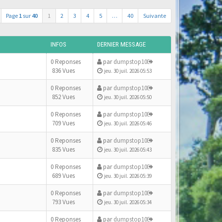
Page
1
sur
40
1
2
3
4
5
…
40
Suivante
INFOS
DERNIER MESSAGE
0 Reponses
par
dumpstop10
836 Vues
jeu. 30 juil. 2026 05:53
0 Reponses
par
dumpstop10
852 Vues
jeu. 30 juil. 2026 05:50
0 Reponses
par
dumpstop10
709 Vues
jeu. 30 juil. 2026 05:46
0 Reponses
par
dumpstop10
835 Vues
jeu. 30 juil. 2026 05:43
0 Reponses
par
dumpstop10
689 Vues
jeu. 30 juil. 2026 05:39
0 Reponses
par
dumpstop10
793 Vues
jeu. 30 juil. 2026 05:34
0 Reponses
par
dumpstop10