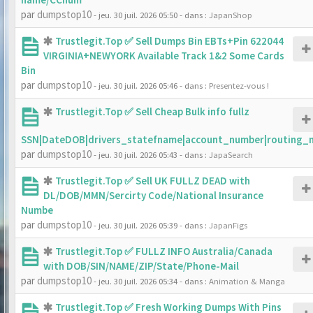
par
dumpstop10
- jeu. 30 juil. 2026 05:50
- dans :
JapanShop
Trustlegit.Top ✅ Sell Dumps Bin EBTs+Pin 622044
VIRGINIA+NEWYORK Available Track 1&2 Some Cards
Bin
par
dumpstop10
- jeu. 30 juil. 2026 05:46
- dans :
Presentez-vous !
Trustlegit.Top ✅ Sell Cheap Bulk info fullz
SSN|DateDOB|drivers_statefname|account_number|routing_
par
dumpstop10
- jeu. 30 juil. 2026 05:43
- dans :
JapaSearch
Trustlegit.Top ✅ Sell UK FULLZ DEAD with
DL/DOB/MMN/Sercirty Code/National Insurance
Numbe
par
dumpstop10
- jeu. 30 juil. 2026 05:39
- dans :
JapanFigs
Trustlegit.Top ✅ FULLZ INFO Australia/Canada
with DOB/SIN/NAME/ZIP/State/Phone-Mail
par
dumpstop10
- jeu. 30 juil. 2026 05:34
- dans :
Animation & Manga
Trustlegit.Top ✅ Fresh Working Dumps With Pins