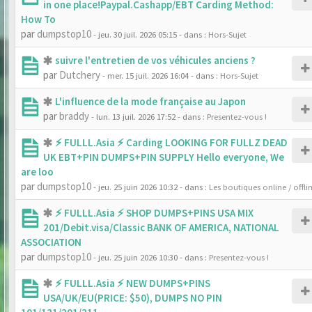
in one place!Paypal.Cashapp/EBT Carding Method:
How To
par
dumpstop10
- jeu. 30 juil. 2026 05:15
- dans :
Hors-Sujet
suivre l'entretien de vos véhicules anciens ?
par
Dutchery
- mer. 15 juil. 2026 16:04
- dans :
Hors-Sujet
L'influence de la mode française au Japon
par
braddy
- lun. 13 juil. 2026 17:52
- dans :
Presentez-vous !
⚡ FULLL.Asia ⚡ Carding LOOKING FOR FULLZ DEAD
UK EBT+PIN DUMPS+PIN SUPPLY Hello everyone, We
are loo
par
dumpstop10
- jeu. 25 juin 2026 10:32
- dans :
Les boutiques online / offli
⚡ FULLL.Asia ⚡ SHOP DUMPS+PINS USA MIX
201/Debit.visa/Classic BANK OF AMERICA, NATIONAL
ASSOCIATION
par
dumpstop10
- jeu. 25 juin 2026 10:30
- dans :
Presentez-vous !
⚡ FULLL.Asia ⚡ NEW DUMPS+PINS
USA/UK/EU(PRICE: $50), DUMPS NO PIN