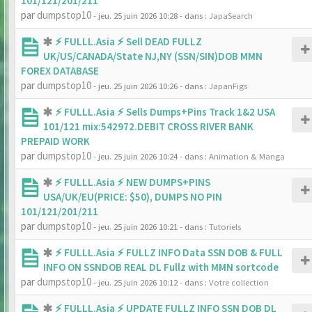
101/121/201/211
par
dumpstop10
- jeu. 25 juin 2026 10:28
- dans :
JapaSearch
⚡ FULLL.Asia ⚡ Sell DEAD FULLZ
UK/US/CANADA/State NJ,NY (SSN/SIN)DOB MMN
FOREX DATABASE
par
dumpstop10
- jeu. 25 juin 2026 10:26
- dans :
JapanFigs
⚡ FULLL.Asia ⚡ Sells Dumps+Pins Track 1&2 USA
101/121 mix:542972.DEBIT CROSS RIVER BANK
PREPAID WORK
par
dumpstop10
- jeu. 25 juin 2026 10:24
- dans :
Animation & Manga
⚡ FULLL.Asia ⚡ NEW DUMPS+PINS
USA/UK/EU(PRICE: $50), DUMPS NO PIN
101/121/201/211
par
dumpstop10
- jeu. 25 juin 2026 10:21
- dans :
Tutoriels
⚡ FULLL.Asia ⚡ FULLZ INFO Data SSN DOB & FULL
INFO ON SSNDOB REAL DL Fullz with MMN sortcode
par
dumpstop10
- jeu. 25 juin 2026 10:12
- dans :
Votre collection
⚡ FULLL.Asia ⚡ UPDATE FULLZ INFO SSN DOB DL