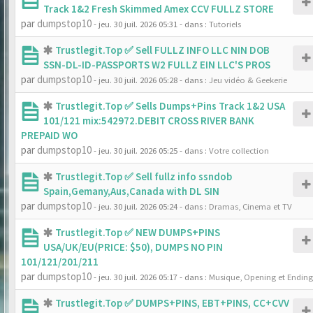
Track 1&2 Fresh Skimmed Amex CCV FULLZ STORE
par
dumpstop10
- jeu. 30 juil. 2026 05:31
- dans :
Tutoriels
Trustlegit.Top ✅ Sell FULLZ INFO LLC NIN DOB
SSN-DL-ID-PASSPORTS W2 FULLZ EIN LLC'S PROS
par
dumpstop10
- jeu. 30 juil. 2026 05:28
- dans :
Jeu vidéo & Geekerie
Trustlegit.Top ✅ Sells Dumps+Pins Track 1&2 USA
101/121 mix:542972.DEBIT CROSS RIVER BANK
PREPAID WO
par
dumpstop10
- jeu. 30 juil. 2026 05:25
- dans :
Votre collection
Trustlegit.Top ✅ Sell fullz info ssndob
Spain,Gemany,Aus,Canada with DL SIN
par
dumpstop10
- jeu. 30 juil. 2026 05:24
- dans :
Dramas, Cinema et TV
Trustlegit.Top ✅ NEW DUMPS+PINS
USA/UK/EU(PRICE: $50), DUMPS NO PIN
101/121/201/211
par
dumpstop10
- jeu. 30 juil. 2026 05:17
- dans :
Musique, Opening et Ending
Trustlegit.Top ✅ DUMPS+PINS, EBT+PINS, CC+CVV