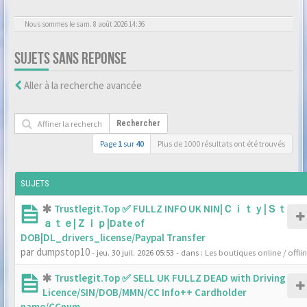
Nous sommes le sam. 8 août 2026 14:36
SUJETS SANS REPONSE
Aller à la recherche avancée
Rechercher
Page
1
sur
40
Plus de 1000 résultats ont été trouvés
SUJETS
Trustlegit.Top ✅ FULLZ INFO UK NIN|Ｃｉｔｙ|Ｓｔ
ａｔｅ|Ｚｉｐ|Date of
DOB|DL_drivers_license/Paypal Transfer
par
dumpstop10
- jeu. 30 juil. 2026 05:53
- dans :
Les boutiques online / offli
Trustlegit.Top ✅ SELL UK FULLZ DEAD with Driving
Licence/SIN/DOB/MMN/CC Info++ Cardholder
name/CCnum