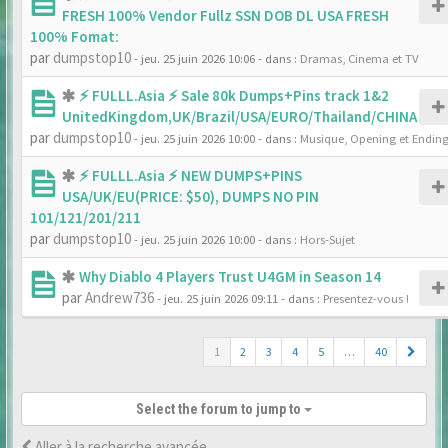
FRESH 100% Vendor Fullz SSN DOB DL USA FRESH
100% Fomat:
par
dumpstop10
- jeu. 25 juin 2026 10:06
- dans :
Dramas, Cinema et TV
⚡ FULLL.Asia ⚡ Sale 80k Dumps+Pins track 1&2
UnitedKingdom,UK/Brazil/USA/EURO/Thailand/CHINA
par
dumpstop10
- jeu. 25 juin 2026 10:00
- dans :
Musique, Opening et Endin
⚡ FULLL.Asia ⚡ NEW DUMPS+PINS
USA/UK/EU(PRICE: $50), DUMPS NO PIN
101/121/201/211
par
dumpstop10
- jeu. 25 juin 2026 10:00
- dans :
Hors-Sujet
Why Diablo 4 Players Trust U4GM in Season 14
par
Andrew736
- jeu. 25 juin 2026 09:11
- dans :
Presentez-vous !
1
2
3
4
5
…
40
Select the forum to jump to
Aller à la recherche avancée