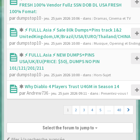
FRESH 100% Vendor Fullz SSN DOB DL USA FRESH
100% Fomat:
par
dumpstop10
- jeu. 25 juin 2026 10:06
- dans :
Dramas, Cinema et TV
⚡ FULLL.Asia ⚡ Sale 80k Dumps+Pins track 1&2
UnitedKingdom,UK/Brazil/USA/EURO/Thailand/CHINA
par
dumpstop10
- jeu. 25 juin 2026 10:00
- dans :
Musique, Opening et Endin
⚡ FULLL.Asia ⚡ NEW DUMPS+PINS
USA/UK/EU(PRICE: $50), DUMPS NO PIN
101/121/201/211
par
dumpstop10
- jeu. 25 juin 2026 10:00
- dans :
Hors-Sujet
Why Diablo 4 Players Trust U4GM in Season 14
par
Andrew736
- jeu. 25 juin 2026 09:11
- dans :
Presentez-vous !
1
2
3
4
5
…
40
Select the forum to jump to
Aller à la recherche avancée