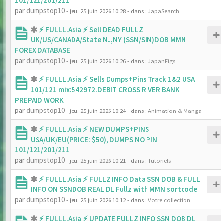
101/121/201/211
par
dumpstop10
- jeu. 25 juin 2026 10:28
- dans :
JapaSearch
⚡ FULLL.Asia ⚡ Sell DEAD FULLZ
UK/US/CANADA/State NJ,NY (SSN/SIN)DOB MMN
FOREX DATABASE
par
dumpstop10
- jeu. 25 juin 2026 10:26
- dans :
JapanFigs
⚡ FULLL.Asia ⚡ Sells Dumps+Pins Track 1&2 USA
101/121 mix:542972.DEBIT CROSS RIVER BANK
PREPAID WORK
par
dumpstop10
- jeu. 25 juin 2026 10:24
- dans :
Animation & Manga
⚡ FULLL.Asia ⚡ NEW DUMPS+PINS
USA/UK/EU(PRICE: $50), DUMPS NO PIN
101/121/201/211
par
dumpstop10
- jeu. 25 juin 2026 10:21
- dans :
Tutoriels
⚡ FULLL.Asia ⚡ FULLZ INFO Data SSN DOB & FULL
INFO ON SSNDOB REAL DL Fullz with MMN sortcode
par
dumpstop10
- jeu. 25 juin 2026 10:12
- dans :
Votre collection
⚡ FULLL.Asia ⚡ UPDATE FULLZ INFO SSN DOB DL