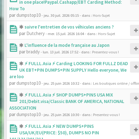
in one place!Paypal.Cashapp/EBT Carding Method:
How To
par
dumpstop10
- jeu. 30 juil. 2026 05:15
- dans :
Hors-Sujet
suivre l'entretien de vos véhicules anciens ?
par
Dutchery
- mer. 15 juil. 2026 16:04
- dans :
Hors-Sujet
L'influence de la mode française au Japon
par
braddy
- lun. 13 juil. 2026 17:52
- dans :
Presentez-vous !
⚡ FULLL.Asia ⚡ Carding LOOKING FOR FULLZ DEAD
UK EBT+PIN DUMPS+PIN SUPPLY Hello everyone, We
are loo
par
dumpstop10
- jeu. 25 juin 2026 10:32
- dans :
Les boutiques online / offli
⚡ FULLL.Asia ⚡ SHOP DUMPS+PINS USA MIX
201/Debit.visa/Classic BANK OF AMERICA, NATIONAL
ASSOCIATION
par
dumpstop10
- jeu. 25 juin 2026 10:30
- dans :
Presentez-vous !
⚡ FULLL.Asia ⚡ NEW DUMPS+PINS
USA/UK/EU(PRICE: $50), DUMPS NO PIN