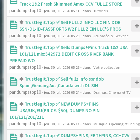
Track 1&2 Fresh Skimmed Amex CCV FULLZ STORE
par
dumpstop10
- jeu. 30 juil. 2026 05:31
- dans :
Tutoriels
Trustlegit.Top ✅ Sell FULLZ INFO LLC NIN DOB
SSN-DL-ID-PASSPORTS W2 FULLZ EIN LLC'S PROS
par
dumpstop10
- jeu. 30 juil. 2026 05:28
- dans :
Jeu vidéo & Geekerie
Trustlegit.Top ✅ Sells Dumps+Pins Track 1&2 USA
101/121 mix:542972.DEBIT CROSS RIVER BANK
PREPAID WO
par
dumpstop10
- jeu. 30 juil. 2026 05:25
- dans :
Votre collection
Trustlegit.Top ✅ Sell fullz info ssndob
Spain,Gemany,Aus,Canada with DL SIN
par
dumpstop10
- jeu. 30 juil. 2026 05:24
- dans :
Dramas, Cinema et TV
Trustlegit.Top ✅ NEW DUMPS+PINS
USA/UK/EU(PRICE: $50), DUMPS NO PIN
101/121/201/211
par
dumpstop10
- jeu. 30 juil. 2026 05:17
- dans :
Musique, Opening et Ending
Trustlegit.Top ✅ DUMPS+PINS, EBT+PINS, CC+CVV