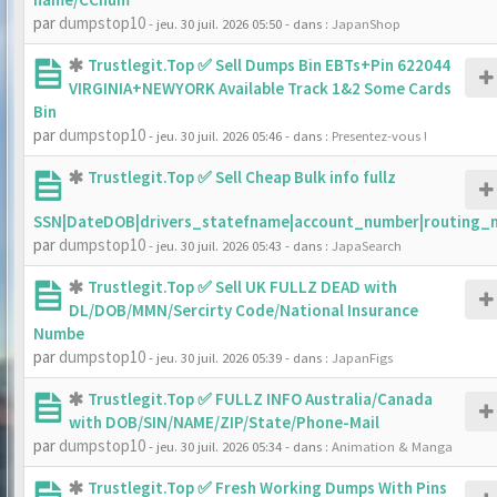
par
dumpstop10
- jeu. 30 juil. 2026 05:50
- dans :
JapanShop
Trustlegit.Top ✅ Sell Dumps Bin EBTs+Pin 622044
VIRGINIA+NEWYORK Available Track 1&2 Some Cards
Bin
par
dumpstop10
- jeu. 30 juil. 2026 05:46
- dans :
Presentez-vous !
Trustlegit.Top ✅ Sell Cheap Bulk info fullz
SSN|DateDOB|drivers_statefname|account_number|routing_
par
dumpstop10
- jeu. 30 juil. 2026 05:43
- dans :
JapaSearch
Trustlegit.Top ✅ Sell UK FULLZ DEAD with
DL/DOB/MMN/Sercirty Code/National Insurance
Numbe
par
dumpstop10
- jeu. 30 juil. 2026 05:39
- dans :
JapanFigs
Trustlegit.Top ✅ FULLZ INFO Australia/Canada
with DOB/SIN/NAME/ZIP/State/Phone-Mail
par
dumpstop10
- jeu. 30 juil. 2026 05:34
- dans :
Animation & Manga
Trustlegit.Top ✅ Fresh Working Dumps With Pins