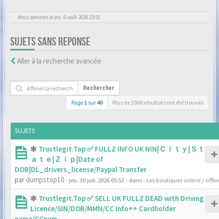
Nous sommes le jeu. 6 août 2026 23:51
SUJETS SANS REPONSE
Aller à la recherche avancée
Rechercher
Page
1
sur
40
Plus de 1000 résultats ont été trouvés
SUJETS
Trustlegit.Top ✅ FULLZ INFO UK NIN|Ｃｉｔｙ|Ｓｔ
ａｔｅ|Ｚｉｐ|Date of
DOB|DL_drivers_license/Paypal Transfer
par
dumpstop10
- jeu. 30 juil. 2026 05:53
- dans :
Les boutiques online / offli
Trustlegit.Top ✅ SELL UK FULLZ DEAD with Driving
Licence/SIN/DOB/MMN/CC Info++ Cardholder
name/CCnum