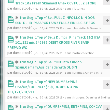
Track 1&2 Fresh Skimmed Amex CCV FULLZ STORE
par
dumpstop10
- jeu. 30 juil. 2026 05:31
- dans :
Tutoriels
Trustlegit.Top ✅ Sell FULLZ INFO LLC NIN DOB
SSN-DL-ID-PASSPORTS W2 FULLZ EIN LLC'S PROS
par
dumpstop10
- jeu. 30 juil. 2026 05:28
- dans :
Jeu vidéo & Geekerie
Trustlegit.Top ✅ Sells Dumps+Pins Track 1&2 USA
101/121 mix:542972.DEBIT CROSS RIVER BANK
PREPAID WO
par
dumpstop10
- jeu. 30 juil. 2026 05:25
- dans :
Votre collection
Trustlegit.Top ✅ Sell fullz info ssndob
Spain,Gemany,Aus,Canada with DL SIN
par
dumpstop10
- jeu. 30 juil. 2026 05:24
- dans :
Dramas, Cinema et TV
Trustlegit.Top ✅ NEW DUMPS+PINS
USA/UK/EU(PRICE: $50), DUMPS NO PIN
101/121/201/211
par
dumpstop10
- jeu. 30 juil. 2026 05:17
- dans :
Musique, Opening et Ending
Trustlegit.Top ✅ DUMPS+PINS, EBT+PINS, CC+CVV