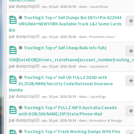
par
dumpstop10
- jeu. 30 juil. 2026 05:50
- dans :
JapanShop
Trustlegit.Top ✅ Sell Dumps Bin EBTs+Pin 622044
VIRGINIA+NEWYORK Available Track 1&2 Some Cards
Bin
par
dumpstop10
- jeu. 30 juil. 2026 05:46
- dans :
Presentez-vous !
Trustlegit.Top ✅ Sell Cheap Bulk info fullz
SSN|DateDOB|drivers_statefname|account_number|routing_
par
dumpstop10
- jeu. 30 juil. 2026 05:43
- dans :
JapaSearch
Trustlegit.Top ✅ Sell UK FULLZ DEAD with
DL/DOB/MMN/Sercirty Code/National Insurance
Numbe
par
dumpstop10
- jeu. 30 juil. 2026 05:39
- dans :
JapanFigs
Trustlegit.Top ✅ FULLZ INFO Australia/Canada
with DOB/SIN/NAME/ZIP/State/Phone-Mail
par
dumpstop10
- jeu. 30 juil. 2026 05:34
- dans :
Animation & Manga
Trustlegit.Top ✅ Fresh Working Dumps With Pins