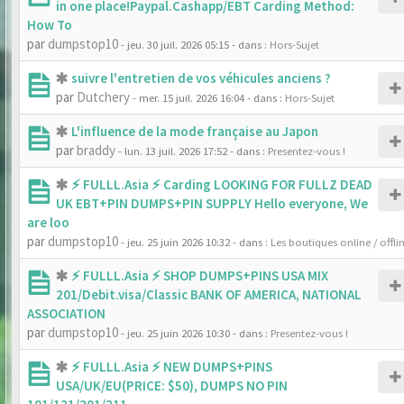
in one place!Paypal.Cashapp/EBT Carding Method:
How To
par
dumpstop10
- jeu. 30 juil. 2026 05:15
- dans :
Hors-Sujet
suivre l'entretien de vos véhicules anciens ?
par
Dutchery
- mer. 15 juil. 2026 16:04
- dans :
Hors-Sujet
L'influence de la mode française au Japon
par
braddy
- lun. 13 juil. 2026 17:52
- dans :
Presentez-vous !
⚡ FULLL.Asia ⚡ Carding LOOKING FOR FULLZ DEAD
UK EBT+PIN DUMPS+PIN SUPPLY Hello everyone, We
are loo
par
dumpstop10
- jeu. 25 juin 2026 10:32
- dans :
Les boutiques online / offli
⚡ FULLL.Asia ⚡ SHOP DUMPS+PINS USA MIX
201/Debit.visa/Classic BANK OF AMERICA, NATIONAL
ASSOCIATION
par
dumpstop10
- jeu. 25 juin 2026 10:30
- dans :
Presentez-vous !
⚡ FULLL.Asia ⚡ NEW DUMPS+PINS
USA/UK/EU(PRICE: $50), DUMPS NO PIN