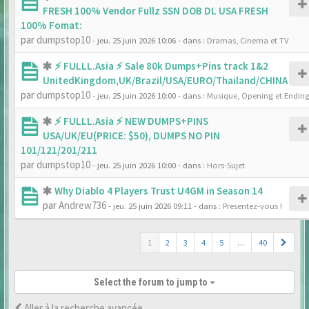
FRESH 100% Vendor Fullz SSN DOB DL USA FRESH
100% Fomat:
par
dumpstop10
- jeu. 25 juin 2026 10:06
- dans :
Dramas, Cinema et TV
⚡ FULLL.Asia ⚡ Sale 80k Dumps+Pins track 1&2
UnitedKingdom,UK/Brazil/USA/EURO/Thailand/CHINA
par
dumpstop10
- jeu. 25 juin 2026 10:00
- dans :
Musique, Opening et Endin
⚡ FULLL.Asia ⚡ NEW DUMPS+PINS
USA/UK/EU(PRICE: $50), DUMPS NO PIN
101/121/201/211
par
dumpstop10
- jeu. 25 juin 2026 10:00
- dans :
Hors-Sujet
Why Diablo 4 Players Trust U4GM in Season 14
par
Andrew736
- jeu. 25 juin 2026 09:11
- dans :
Presentez-vous !
1
2
3
4
5
…
40
Select the forum to jump to
Aller à la recherche avancée