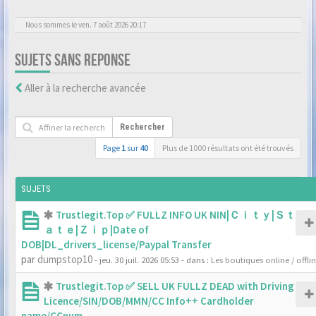
Nous sommes le ven. 7 août 2026 20:17
SUJETS SANS REPONSE
Aller à la recherche avancée
Rechercher
Page
1
sur
40
Plus de 1000 résultats ont été trouvés
SUJETS
Trustlegit.Top ✅ FULLZ INFO UK NIN|Ｃｉｔｙ|Ｓｔ
ａｔｅ|Ｚｉｐ|Date of
DOB|DL_drivers_license/Paypal Transfer
par
dumpstop10
- jeu. 30 juil. 2026 05:53
- dans :
Les boutiques online / offli
Trustlegit.Top ✅ SELL UK FULLZ DEAD with Driving
Licence/SIN/DOB/MMN/CC Info++ Cardholder
name/CCnum