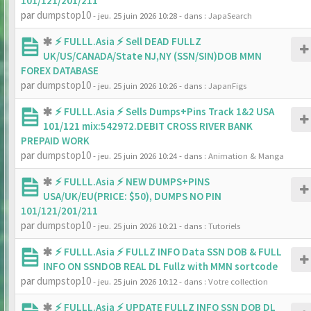
101/121/201/211
par
dumpstop10
- jeu. 25 juin 2026 10:28
- dans :
JapaSearch
⚡ FULLL.Asia ⚡ Sell DEAD FULLZ
UK/US/CANADA/State NJ,NY (SSN/SIN)DOB MMN
FOREX DATABASE
par
dumpstop10
- jeu. 25 juin 2026 10:26
- dans :
JapanFigs
⚡ FULLL.Asia ⚡ Sells Dumps+Pins Track 1&2 USA
101/121 mix:542972.DEBIT CROSS RIVER BANK
PREPAID WORK
par
dumpstop10
- jeu. 25 juin 2026 10:24
- dans :
Animation & Manga
⚡ FULLL.Asia ⚡ NEW DUMPS+PINS
USA/UK/EU(PRICE: $50), DUMPS NO PIN
101/121/201/211
par
dumpstop10
- jeu. 25 juin 2026 10:21
- dans :
Tutoriels
⚡ FULLL.Asia ⚡ FULLZ INFO Data SSN DOB & FULL
INFO ON SSNDOB REAL DL Fullz with MMN sortcode
par
dumpstop10
- jeu. 25 juin 2026 10:12
- dans :
Votre collection
⚡ FULLL.Asia ⚡ UPDATE FULLZ INFO SSN DOB DL