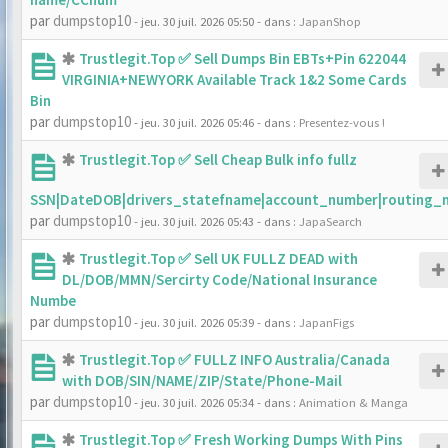
par
dumpstop10
- jeu. 30 juil. 2026 05:50
- dans :
JapanShop
Trustlegit.Top ✅ Sell Dumps Bin EBTs+Pin 622044
VIRGINIA+NEWYORK Available Track 1&2 Some Cards
Bin
par
dumpstop10
- jeu. 30 juil. 2026 05:46
- dans :
Presentez-vous !
Trustlegit.Top ✅ Sell Cheap Bulk info fullz
SSN|DateDOB|drivers_statefname|account_number|routing_
par
dumpstop10
- jeu. 30 juil. 2026 05:43
- dans :
JapaSearch
Trustlegit.Top ✅ Sell UK FULLZ DEAD with
DL/DOB/MMN/Sercirty Code/National Insurance
Numbe
par
dumpstop10
- jeu. 30 juil. 2026 05:39
- dans :
JapanFigs
Trustlegit.Top ✅ FULLZ INFO Australia/Canada
with DOB/SIN/NAME/ZIP/State/Phone-Mail
par
dumpstop10
- jeu. 30 juil. 2026 05:34
- dans :
Animation & Manga
Trustlegit.Top ✅ Fresh Working Dumps With Pins