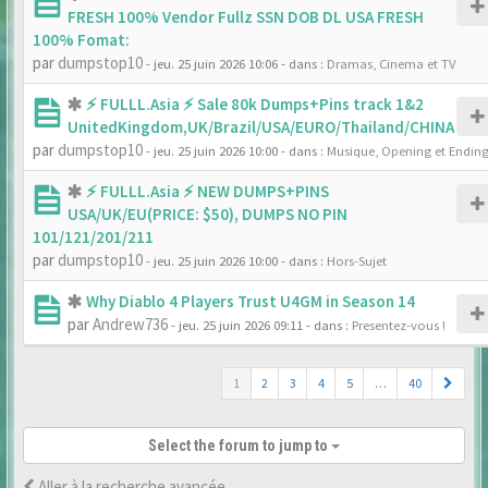
FRESH 100% Vendor Fullz SSN DOB DL USA FRESH
100% Fomat:
par
dumpstop10
- jeu. 25 juin 2026 10:06
- dans :
Dramas, Cinema et TV
⚡ FULLL.Asia ⚡ Sale 80k Dumps+Pins track 1&2
UnitedKingdom,UK/Brazil/USA/EURO/Thailand/CHINA
par
dumpstop10
- jeu. 25 juin 2026 10:00
- dans :
Musique, Opening et Endin
⚡ FULLL.Asia ⚡ NEW DUMPS+PINS
USA/UK/EU(PRICE: $50), DUMPS NO PIN
101/121/201/211
par
dumpstop10
- jeu. 25 juin 2026 10:00
- dans :
Hors-Sujet
Why Diablo 4 Players Trust U4GM in Season 14
par
Andrew736
- jeu. 25 juin 2026 09:11
- dans :
Presentez-vous !
1
2
3
4
5
…
40
Select the forum to jump to
Aller à la recherche avancée