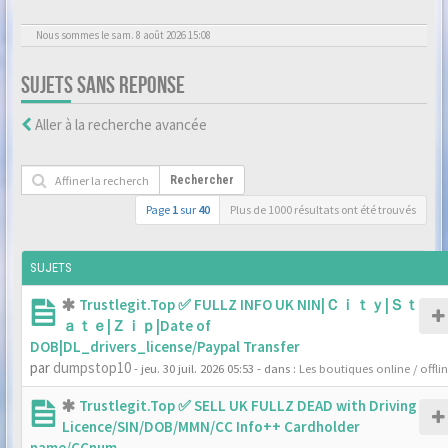
Nous sommes le sam. 8 août 2026 15:08
SUJETS SANS REPONSE
Aller à la recherche avancée
Rechercher
Page
1
sur
40
Plus de 1000 résultats ont été trouvés
SUJETS
Trustlegit.Top ✅ FULLZ INFO UK NIN|Ｃｉｔｙ|Ｓｔ
ａｔｅ|Ｚｉｐ|Date of
DOB|DL_drivers_license/Paypal Transfer
par
dumpstop10
- jeu. 30 juil. 2026 05:53
- dans :
Les boutiques online / offli
Trustlegit.Top ✅ SELL UK FULLZ DEAD with Driving
Licence/SIN/DOB/MMN/CC Info++ Cardholder
name/CCnum