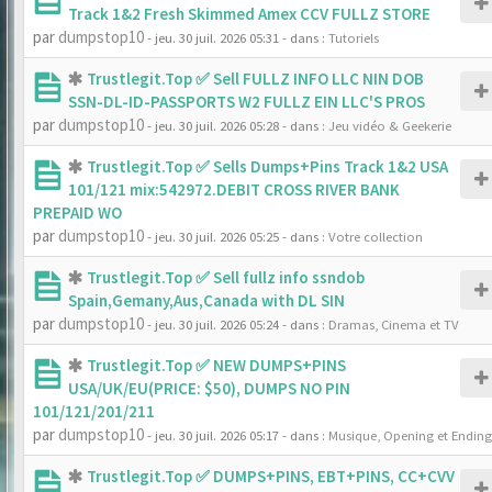
Track 1&2 Fresh Skimmed Amex CCV FULLZ STORE
par
dumpstop10
- jeu. 30 juil. 2026 05:31
- dans :
Tutoriels
Trustlegit.Top ✅ Sell FULLZ INFO LLC NIN DOB
SSN-DL-ID-PASSPORTS W2 FULLZ EIN LLC'S PROS
par
dumpstop10
- jeu. 30 juil. 2026 05:28
- dans :
Jeu vidéo & Geekerie
Trustlegit.Top ✅ Sells Dumps+Pins Track 1&2 USA
101/121 mix:542972.DEBIT CROSS RIVER BANK
PREPAID WO
par
dumpstop10
- jeu. 30 juil. 2026 05:25
- dans :
Votre collection
Trustlegit.Top ✅ Sell fullz info ssndob
Spain,Gemany,Aus,Canada with DL SIN
par
dumpstop10
- jeu. 30 juil. 2026 05:24
- dans :
Dramas, Cinema et TV
Trustlegit.Top ✅ NEW DUMPS+PINS
USA/UK/EU(PRICE: $50), DUMPS NO PIN
101/121/201/211
par
dumpstop10
- jeu. 30 juil. 2026 05:17
- dans :
Musique, Opening et Ending
Trustlegit.Top ✅ DUMPS+PINS, EBT+PINS, CC+CVV