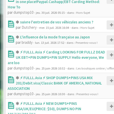
in one place!Paypal.Cashapp/EBT Carding Method:
How To
par
dumpstop10
- jeu. 30 juil. 2026 05:15
- dans :
Hors-Sujet
suivre l'entretien de vos véhicules anciens ?
par
Dutchery
- mer. 15 juil. 2026 16:04
- dans :
Hors-Sujet
L'influence de la mode française au Japon
par
braddy
- lun. 13 juil. 2026 17:52
- dans :
Presentez-vous !
⚡ FULLL.Asia ⚡ Carding LOOKING FOR FULLZ DEAD
UK EBT+PIN DUMPS+PIN SUPPLY Hello everyone, We
are loo
par
dumpstop10
- jeu. 25 juin 2026 10:32
- dans :
Les boutiques online / offli
⚡ FULLL.Asia ⚡ SHOP DUMPS+PINS USA MIX
201/Debit.visa/Classic BANK OF AMERICA, NATIONAL
ASSOCIATION
par
dumpstop10
- jeu. 25 juin 2026 10:30
- dans :
Presentez-vous !
⚡ FULLL.Asia ⚡ NEW DUMPS+PINS
USA/UK/EU(PRICE: $50), DUMPS NO PIN