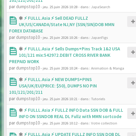
101/121/201/211
par
dumpstop10
- jeu. 25 juin 2026 10:28
- dans :
JapaSearch
⚡ FULLL.Asia ⚡ Sell DEAD FULLZ
UK/US/CANADA/State NJ,NY (SSN/SIN)DOB MMN
FOREX DATABASE
par
dumpstop10
- jeu. 25 juin 2026 10:26
- dans :
JapanFigs
⚡ FULLL.Asia ⚡ Sells Dumps+Pins Track 1&2 USA
101/121 mix:542972.DEBIT CROSS RIVER BANK
PREPAID WORK
par
dumpstop10
- jeu. 25 juin 2026 10:24
- dans :
Animation & Manga
⚡ FULLL.Asia ⚡ NEW DUMPS+PINS
USA/UK/EU(PRICE: $50), DUMPS NO PIN
101/121/201/211
par
dumpstop10
- jeu. 25 juin 2026 10:21
- dans :
Tutoriels
⚡ FULLL.Asia ⚡ FULLZ INFO Data SSN DOB & FULL
INFO ON SSNDOB REAL DL Fullz with MMN sortcode
par
dumpstop10
- jeu. 25 juin 2026 10:12
- dans :
Votre collection
⚡ FULLL.Asia ⚡ UPDATE FULLZ INFO SSN DOB DL