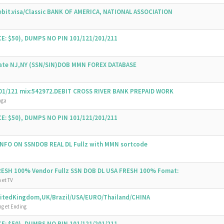
bit.visa/Classic BANK OF AMERICA, NATIONAL ASSOCIATION
E: $50), DUMPS NO PIN 101/121/201/211
State NJ,NY (SSN/SIN)DOB MMN FOREX DATABASE
 101/121 mix:542972.DEBIT CROSS RIVER BANK PREPAID WORK
nga
E: $50), DUMPS NO PIN 101/121/201/211
 INFO ON SSNDOB REAL DL Fullz with MMN sortcode
FRESH 100% Vendor Fullz SSN DOB DL USA FRESH 100% Fomat:
 et TV
UnitedKingdom,UK/Brazil/USA/EURO/Thailand/CHINA
g et Ending
E: $50), DUMPS NO PIN 101/121/201/211