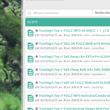
Recherche
SUJETS
Trustlegit.Top ✅ FULLZ INFO UK NIN|Ｃｉｔｙ|Ｓ
par
dumpstop10
- jeu. 30 juil. 2026 05:53
- dans :
Les boutiques onl
Trustlegit.Top ✅ SELL UK FULLZ DEAD with Driv
par
dumpstop10
- jeu. 30 juil. 2026 05:50
- dans :
JapanShop
Trustlegit.Top ✅ Sell Dumps Bin EBTs+Pin 6220
par
dumpstop10
- jeu. 30 juil. 2026 05:46
- dans :
Presentez-vous !
Trustlegit.Top ✅ Sell Cheap Bulk info fullz SS
par
dumpstop10
- jeu. 30 juil. 2026 05:43
- dans :
JapaSearch
Trustlegit.Top ✅ Sell UK FULLZ DEAD with DL/D
par
dumpstop10
- jeu. 30 juil. 2026 05:39
- dans :
JapanFigs
Trustlegit.Top ✅ FULLZ INFO Australia/Canada 
par
dumpstop10
- jeu. 30 juil. 2026 05:34
- dans :
Animation & Ma
Trustlegit.Top ✅ Fresh Working Dumps With Pin