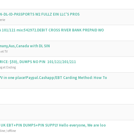
SSN-DL-ID-PASSPORTS W2 FULLZ EIN LLC'S PROS
erie
SA 101/121 mix:542972.DEBIT CROSS RIVER BANK PREPAID WO
emany,Aus,Canada with DL SIN
 et TV
ICE: $50), DUMPS NO PIN 101/121/201/211
g et Ending
V in one place!Paypal.Cashapp/EBT Carding Method: How To
 UK EBT+PIN DUMPS+PIN SUPPLY Hello everyone, We are loo
ine / offline