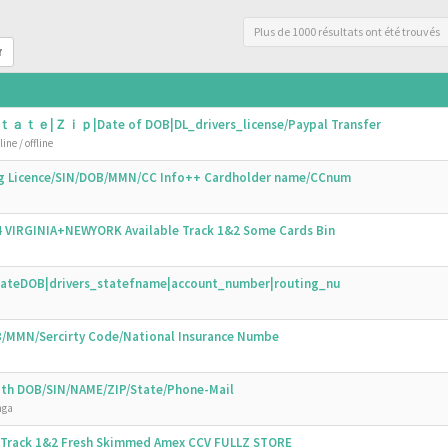
Plus de 1000 résultats ont été trouvés
r
ｔａｔｅ|Ｚｉｐ|Date of DOB|DL_drivers_license/Paypal Transfer
ine / offline
ing Licence/SIN/DOB/MMN/CC Info++ Cardholder name/CCnum
44 VIRGINIA+NEWYORK Available Track 1&2 Some Cards Bin
N|DateDOB|drivers_statefname|account_number|routing_nu
OB/MMN/Sercirty Code/National Insurance Numbe
with DOB/SIN/NAME/ZIP/State/Phone-Mail
nga
s Track 1&2 Fresh Skimmed Amex CCV FULLZ STORE