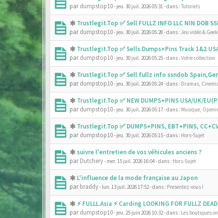
par
dumpstop10
- jeu. 30 juil. 2026 05:31
- dans :
Tutoriels
Trustlegit.Top ✅ Sell FULLZ INFO LLC NIN DOB 
par
dumpstop10
- jeu. 30 juil. 2026 05:28
- dans :
Jeu vidéo & Geek
Trustlegit.Top ✅ Sells Dumps+Pins Track 1&2 U
par
dumpstop10
- jeu. 30 juil. 2026 05:25
- dans :
Votre collection
Trustlegit.Top ✅ Sell fullz info ssndob Spain,G
par
dumpstop10
- jeu. 30 juil. 2026 05:24
- dans :
Dramas, Cinema
Trustlegit.Top ✅ NEW DUMPS+PINS USA/UK/EU(PR
par
dumpstop10
- jeu. 30 juil. 2026 05:17
- dans :
Musique, Openin
Trustlegit.Top ✅ DUMPS+PINS, EBT+PINS, CC+CV
par
dumpstop10
- jeu. 30 juil. 2026 05:15
- dans :
Hors-Sujet
suivre l'entretien de vos véhicules anciens ?
par
Dutchery
- mer. 15 juil. 2026 16:04
- dans :
Hors-Sujet
L'influence de la mode française au Japon
par
braddy
- lun. 13 juil. 2026 17:52
- dans :
Presentez-vous !
⚡ FULLL.Asia ⚡ Carding LOOKING FOR FULLZ DEAD
par
dumpstop10
- jeu. 25 juin 2026 10:32
- dans :
Les boutiques onl