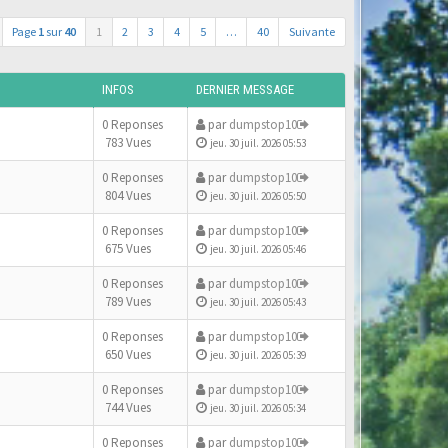
Page
1
sur
40
1
2
3
4
5
…
40
Suivante
INFOS
DERNIER MESSAGE
0 Reponses
par
dumpstop10
783 Vues
jeu. 30 juil. 2026 05:53
0 Reponses
par
dumpstop10
804 Vues
jeu. 30 juil. 2026 05:50
0 Reponses
par
dumpstop10
675 Vues
jeu. 30 juil. 2026 05:46
0 Reponses
par
dumpstop10
789 Vues
jeu. 30 juil. 2026 05:43
0 Reponses
par
dumpstop10
650 Vues
jeu. 30 juil. 2026 05:39
0 Reponses
par
dumpstop10
744 Vues
jeu. 30 juil. 2026 05:34
0 Reponses
par
dumpstop10