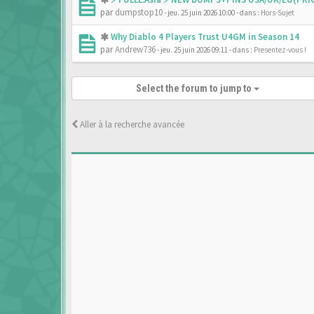
par
dumpstop10
- jeu. 25 juin 2026 10:00
- dans :
Hors-Sujet
Why Diablo 4 Players Trust U4GM in Season 14
par
Andrew736
- jeu. 25 juin 2026 09:11
- dans :
Presentez-vous !
Select the forum to jump to
Aller à la recherche avancée