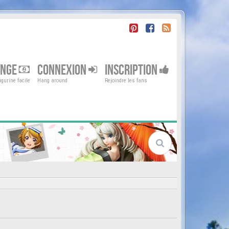
ENGE
CONNEXION
INSCRIPTION
gurine facile
Hang around
Rejoindre les fans