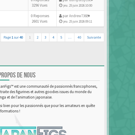
3296 Vues
jeu. 25 juin 2026 10:00
0 Reponses
par
Andrew736
2601 Vues
jeu. 25 juin 2026 09:11
Page
1
sur
40
1
2
3
4
5
…
40
Suivante
PROPOS DE NOUS
anFigs™ est une communauté de passionnés francophones,
 traite des figurines et autres goodies issues du monde du
ga et de l'animation japonaise.
si bien pour les passionnés que pour les amateurs en quête
nformations !