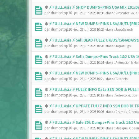
⚡ FULLL.Asia ⚡ SHOP DUMPS+PINS USA MIX 201/De
par
dumpstop10
- jeu. 25 juin 2026 10:30
- dans :
Presentez-vous !
⚡ FULLL.Asia ⚡ NEW DUMPS+PINS USA/UK/EU(PRIC
par
dumpstop10
- jeu. 25 juin 2026 10:28
- dans :
JapaSearch
⚡ FULLL.Asia ⚡ Sell DEAD FULLZ UK/US/CANADA/
par
dumpstop10
- jeu. 25 juin 2026 10:26
- dans :
JapanFigs
⚡ FULLL.Asia ⚡ Sells Dumps+Pins Track 1&2 USA
par
dumpstop10
- jeu. 25 juin 2026 10:24
- dans :
Animation & Ma
⚡ FULLL.Asia ⚡ NEW DUMPS+PINS USA/UK/EU(PRIC
par
dumpstop10
- jeu. 25 juin 2026 10:21
- dans :
Tutoriels
⚡ FULLL.Asia ⚡ FULLZ INFO Data SSN DOB & FULL
par
dumpstop10
- jeu. 25 juin 2026 10:12
- dans :
Votre collection
⚡ FULLL.Asia ⚡ UPDATE FULLZ INFO SSN DOB DL 
par
dumpstop10
- jeu. 25 juin 2026 10:06
- dans :
Dramas, Cinema
⚡ FULLL.Asia ⚡ Sale 80k Dumps+Pins track 1&2 
par
dumpstop10
- jeu. 25 juin 2026 10:00
- dans :
Musique, Openin
⚡ FULLL.Asia ⚡ NEW DUMPS+PINS USA/UK/EU(PRIC