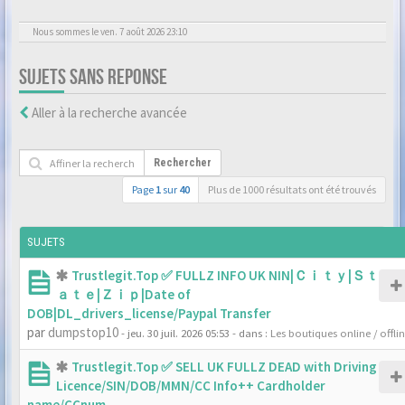
Nous sommes le ven. 7 août 2026 23:10
SUJETS SANS REPONSE
Aller à la recherche avancée
Rechercher
Page
1
sur
40
Plus de 1000 résultats ont été trouvés
SUJETS
Trustlegit.Top ✅ FULLZ INFO UK NIN|Ｃｉｔｙ|Ｓｔ
ａｔｅ|Ｚｉｐ|Date of
DOB|DL_drivers_license/Paypal Transfer
par
dumpstop10
- jeu. 30 juil. 2026 05:53
- dans :
Les boutiques online / offli
Trustlegit.Top ✅ SELL UK FULLZ DEAD with Driving
Licence/SIN/DOB/MMN/CC Info++ Cardholder
name/CCnum