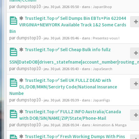
par
dumpstop10
- jeu. 30 juil. 2026 05:50
- dans :
JapanShop
Trustlegit.Top ✅ Sell Dumps Bin EBTs+Pin 622044
VIRGINIA+NEWYORK Available Track 1&2 Some Cards
Bin
par
dumpstop10
- jeu. 30 juil. 2026 05:46
- dans :
Presentez-vous !
Trustlegit.Top ✅ Sell Cheap Bulk info fullz
SSN|DateDOB|drivers_statefname|account_number|routing_
par
dumpstop10
- jeu. 30 juil. 2026 05:43
- dans :
JapaSearch
Trustlegit.Top ✅ Sell UK FULLZ DEAD with
DL/DOB/MMN/Sercirty Code/National Insurance
Numbe
par
dumpstop10
- jeu. 30 juil. 2026 05:39
- dans :
JapanFigs
Trustlegit.Top ✅ FULLZ INFO Australia/Canada
with DOB/SIN/NAME/ZIP/State/Phone-Mail
par
dumpstop10
- jeu. 30 juil. 2026 05:34
- dans :
Animation & Manga
Trustlegit.Top ✅ Fresh Working Dumps With Pins