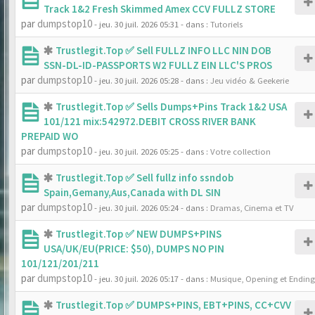
Track 1&2 Fresh Skimmed Amex CCV FULLZ STORE
par
dumpstop10
- jeu. 30 juil. 2026 05:31
- dans :
Tutoriels
Trustlegit.Top ✅ Sell FULLZ INFO LLC NIN DOB
SSN-DL-ID-PASSPORTS W2 FULLZ EIN LLC'S PROS
par
dumpstop10
- jeu. 30 juil. 2026 05:28
- dans :
Jeu vidéo & Geekerie
Trustlegit.Top ✅ Sells Dumps+Pins Track 1&2 USA
101/121 mix:542972.DEBIT CROSS RIVER BANK
PREPAID WO
par
dumpstop10
- jeu. 30 juil. 2026 05:25
- dans :
Votre collection
Trustlegit.Top ✅ Sell fullz info ssndob
Spain,Gemany,Aus,Canada with DL SIN
par
dumpstop10
- jeu. 30 juil. 2026 05:24
- dans :
Dramas, Cinema et TV
Trustlegit.Top ✅ NEW DUMPS+PINS
USA/UK/EU(PRICE: $50), DUMPS NO PIN
101/121/201/211
par
dumpstop10
- jeu. 30 juil. 2026 05:17
- dans :
Musique, Opening et Ending
Trustlegit.Top ✅ DUMPS+PINS, EBT+PINS, CC+CVV