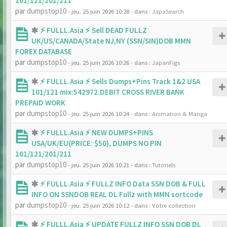
101/121/201/211
par
dumpstop10
- jeu. 25 juin 2026 10:28
- dans :
JapaSearch
⚡ FULLL.Asia ⚡ Sell DEAD FULLZ
UK/US/CANADA/State NJ,NY (SSN/SIN)DOB MMN
FOREX DATABASE
par
dumpstop10
- jeu. 25 juin 2026 10:26
- dans :
JapanFigs
⚡ FULLL.Asia ⚡ Sells Dumps+Pins Track 1&2 USA
101/121 mix:542972.DEBIT CROSS RIVER BANK
PREPAID WORK
par
dumpstop10
- jeu. 25 juin 2026 10:24
- dans :
Animation & Manga
⚡ FULLL.Asia ⚡ NEW DUMPS+PINS
USA/UK/EU(PRICE: $50), DUMPS NO PIN
101/121/201/211
par
dumpstop10
- jeu. 25 juin 2026 10:21
- dans :
Tutoriels
⚡ FULLL.Asia ⚡ FULLZ INFO Data SSN DOB & FULL
INFO ON SSNDOB REAL DL Fullz with MMN sortcode
par
dumpstop10
- jeu. 25 juin 2026 10:12
- dans :
Votre collection
⚡ FULLL.Asia ⚡ UPDATE FULLZ INFO SSN DOB DL