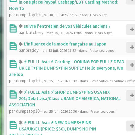
in one place!Paypal.Cashapp/EBT Carding Method:
How To
par
dumpstop10
- jeu. 30 juil. 2026 05:15
- dans :
Hors-Sujet
suivre l'entretien de vos véhicules anciens ?
par
Dutchery
- mer. 15 juil. 2026 16:04
- dans :
Hors-Sujet
L'influence de la mode française au Japon
par
braddy
- lun. 13 juil. 2026 17:52
- dans :
Presentez-vous !
⚡ FULLL.Asia ⚡ Carding LOOKING FOR FULLZ DEAD
UK EBT+PIN DUMPS+PIN SUPPLY Hello everyone, We
are loo
par
dumpstop10
- jeu. 25 juin 2026 10:32
- dans :
Les boutiques online / offli
⚡ FULLL.Asia ⚡ SHOP DUMPS+PINS USA MIX
201/Debit.visa/Classic BANK OF AMERICA, NATIONAL
ASSOCIATION
par
dumpstop10
- jeu. 25 juin 2026 10:30
- dans :
Presentez-vous !
⚡ FULLL.Asia ⚡ NEW DUMPS+PINS
USA/UK/EU(PRICE: $50), DUMPS NO PIN