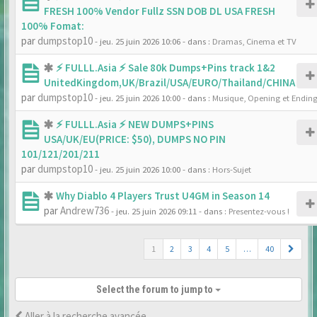
FRESH 100% Vendor Fullz SSN DOB DL USA FRESH
100% Fomat:
par
dumpstop10
- jeu. 25 juin 2026 10:06
- dans :
Dramas, Cinema et TV
⚡ FULLL.Asia ⚡ Sale 80k Dumps+Pins track 1&2
UnitedKingdom,UK/Brazil/USA/EURO/Thailand/CHINA
par
dumpstop10
- jeu. 25 juin 2026 10:00
- dans :
Musique, Opening et Endin
⚡ FULLL.Asia ⚡ NEW DUMPS+PINS
USA/UK/EU(PRICE: $50), DUMPS NO PIN
101/121/201/211
par
dumpstop10
- jeu. 25 juin 2026 10:00
- dans :
Hors-Sujet
Why Diablo 4 Players Trust U4GM in Season 14
par
Andrew736
- jeu. 25 juin 2026 09:11
- dans :
Presentez-vous !
1
2
3
4
5
…
40
Select the forum to jump to
Aller à la recherche avancée