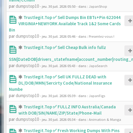
par
dumpstop10
- jeu. 30 juil. 2026 05:50
- dans :
JapanShop
Trustlegit.Top ✅ Sell Dumps Bin EBTs+Pin 622044
VIRGINIA+NEWYORK Available Track 1&2 Some Cards
Bin
par
dumpstop10
- jeu. 30 juil. 2026 05:46
- dans :
Presentez-vous !
Trustlegit.Top ✅ Sell Cheap Bulk info fullz
SSN|DateDOB|drivers_statefname|account_number|routing_
par
dumpstop10
- jeu. 30 juil. 2026 05:43
- dans :
JapaSearch
Trustlegit.Top ✅ Sell UK FULLZ DEAD with
DL/DOB/MMN/Sercirty Code/National Insurance
Numbe
par
dumpstop10
- jeu. 30 juil. 2026 05:39
- dans :
JapanFigs
Trustlegit.Top ✅ FULLZ INFO Australia/Canada
with DOB/SIN/NAME/ZIP/State/Phone-Mail
par
dumpstop10
- jeu. 30 juil. 2026 05:34
- dans :
Animation & Manga
Trustlegit.Top ✅ Fresh Working Dumps With Pins