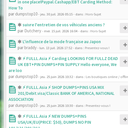
in one place!Paypal.Cashapp/EBT Carding Method:
How To
par
dumpstop10
- jeu. 30 juil. 2026 05:15
- dans :
Hors-Sujet
suivre l'entretien de vos véhicules anciens ?
par
Dutchery
- mer. 15 juil. 2026 16:04
- dans :
Hors-Sujet
L'influence de la mode française au Japon
par
braddy
- lun. 13 juil. 2026 17:52
- dans :
Presentez-vous !
⚡ FULLL.Asia ⚡ Carding LOOKING FOR FULLZ DEAD
UK EBT+PIN DUMPS+PIN SUPPLY Hello everyone, We
are loo
par
dumpstop10
- jeu. 25 juin 2026 10:32
- dans :
Les boutiques online / offli
⚡ FULLL.Asia ⚡ SHOP DUMPS+PINS USA MIX
201/Debit.visa/Classic BANK OF AMERICA, NATIONAL
ASSOCIATION
par
dumpstop10
- jeu. 25 juin 2026 10:30
- dans :
Presentez-vous !
⚡ FULLL.Asia ⚡ NEW DUMPS+PINS
USA/UK/EU(PRICE: $50), DUMPS NO PIN