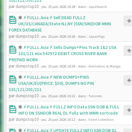
101/121/201/211
par
dumpstop10
- jeu. 25 juin 2026 10:28
- dans :
JapaSearch
⚡ FULLL.Asia ⚡ Sell DEAD FULLZ
UK/US/CANADA/State NJ,NY (SSN/SIN)DOB MMN
FOREX DATABASE
par
dumpstop10
- jeu. 25 juin 2026 10:26
- dans :
JapanFigs
⚡ FULLL.Asia ⚡ Sells Dumps+Pins Track 1&2 USA
101/121 mix:542972.DEBIT CROSS RIVER BANK
PREPAID WORK
par
dumpstop10
- jeu. 25 juin 2026 10:24
- dans :
Animation & Manga
⚡ FULLL.Asia ⚡ NEW DUMPS+PINS
USA/UK/EU(PRICE: $50), DUMPS NO PIN
101/121/201/211
par
dumpstop10
- jeu. 25 juin 2026 10:21
- dans :
Tutoriels
⚡ FULLL.Asia ⚡ FULLZ INFO Data SSN DOB & FULL
INFO ON SSNDOB REAL DL Fullz with MMN sortcode
par
dumpstop10
- jeu. 25 juin 2026 10:12
- dans :
Votre collection
⚡ FULLL.Asia ⚡ UPDATE FULLZ INFO SSN DOB DL