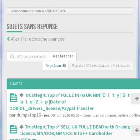
Nous sommes le sam. 8 août 2026 04:56
SUJETS SANS REPONSE
Aller à la recherche avancée
Rechercher
Page
1
sur
40
Plus de 1000 résultats ont été trouvés
SUJETS
Trustlegit.Top ✅ FULLZ INFO UK NIN|Ｃｉｔｙ|Ｓｔ
ａｔｅ|Ｚｉｐ|Date of
DOB|DL_drivers_license/Paypal Transfer
par
dumpstop10
- jeu. 30 juil. 2026 05:53
- dans :
Les boutiques online / offli
Trustlegit.Top ✅ SELL UK FULLZ DEAD with Driving
Licence/SIN/DOB/MMN/CC Info++ Cardholder
name/CCnum