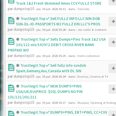
Track 1&2 Fresh Skimmed Amex CCV FULLZ STORE
par
dumpstop10
- jeu. 30 juil. 2026 05:31
- dans :
Tutoriels
Trustlegit.Top ✅ Sell FULLZ INFO LLC NIN DOB
SSN-DL-ID-PASSPORTS W2 FULLZ EIN LLC'S PROS
par
dumpstop10
- jeu. 30 juil. 2026 05:28
- dans :
Jeu vidéo & Geekerie
Trustlegit.Top ✅ Sells Dumps+Pins Track 1&2 USA
101/121 mix:542972.DEBIT CROSS RIVER BANK
PREPAID WO
par
dumpstop10
- jeu. 30 juil. 2026 05:25
- dans :
Votre collection
Trustlegit.Top ✅ Sell fullz info ssndob
Spain,Gemany,Aus,Canada with DL SIN
par
dumpstop10
- jeu. 30 juil. 2026 05:24
- dans :
Dramas, Cinema et TV
Trustlegit.Top ✅ NEW DUMPS+PINS
USA/UK/EU(PRICE: $50), DUMPS NO PIN
101/121/201/211
par
dumpstop10
- jeu. 30 juil. 2026 05:17
- dans :
Musique, Opening et Ending
Trustlegit.Top ✅ DUMPS+PINS, EBT+PINS, CC+CVV