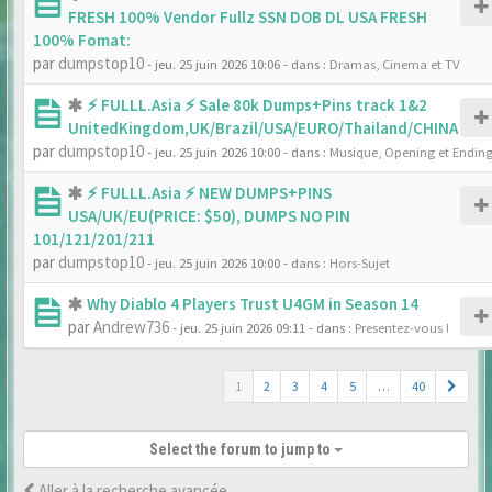
FRESH 100% Vendor Fullz SSN DOB DL USA FRESH
100% Fomat:
par
dumpstop10
- jeu. 25 juin 2026 10:06
- dans :
Dramas, Cinema et TV
⚡ FULLL.Asia ⚡ Sale 80k Dumps+Pins track 1&2
UnitedKingdom,UK/Brazil/USA/EURO/Thailand/CHINA
par
dumpstop10
- jeu. 25 juin 2026 10:00
- dans :
Musique, Opening et Endin
⚡ FULLL.Asia ⚡ NEW DUMPS+PINS
USA/UK/EU(PRICE: $50), DUMPS NO PIN
101/121/201/211
par
dumpstop10
- jeu. 25 juin 2026 10:00
- dans :
Hors-Sujet
Why Diablo 4 Players Trust U4GM in Season 14
par
Andrew736
- jeu. 25 juin 2026 09:11
- dans :
Presentez-vous !
1
2
3
4
5
…
40
Select the forum to jump to
Aller à la recherche avancée