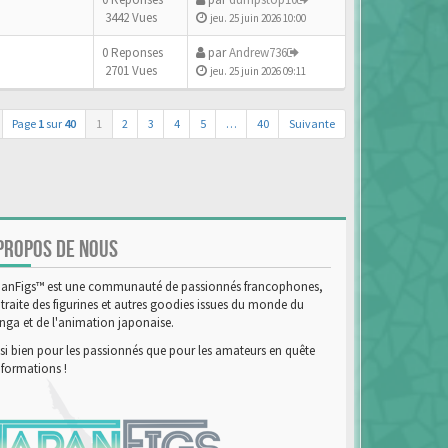
3442 Vues
jeu. 25 juin 2026 10:00
0 Reponses
par
Andrew736
2701 Vues
jeu. 25 juin 2026 09:11
Page
1
sur
40
1
2
3
4
5
…
40
Suivante
PROPOS DE NOUS
anFigs™ est une communauté de passionnés francophones,
 traite des figurines et autres goodies issues du monde du
ga et de l'animation japonaise.
si bien pour les passionnés que pour les amateurs en quête
nformations !