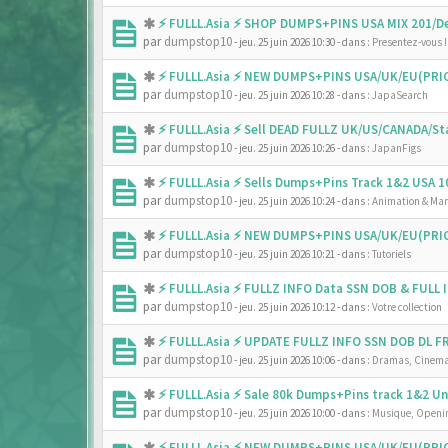
⚡ FULLL.Asia ⚡ SHOP DUMPS+PINS USA MIX 201/De
par
dumpstop10
- jeu. 25 juin 2026 10:30
- dans :
Presentez-vous !
⚡ FULLL.Asia ⚡ NEW DUMPS+PINS USA/UK/EU(PRIC
par
dumpstop10
- jeu. 25 juin 2026 10:28
- dans :
JapaSearch
⚡ FULLL.Asia ⚡ Sell DEAD FULLZ UK/US/CANADA/
par
dumpstop10
- jeu. 25 juin 2026 10:26
- dans :
JapanFigs
⚡ FULLL.Asia ⚡ Sells Dumps+Pins Track 1&2 USA
par
dumpstop10
- jeu. 25 juin 2026 10:24
- dans :
Animation & Ma
⚡ FULLL.Asia ⚡ NEW DUMPS+PINS USA/UK/EU(PRIC
par
dumpstop10
- jeu. 25 juin 2026 10:21
- dans :
Tutoriels
⚡ FULLL.Asia ⚡ FULLZ INFO Data SSN DOB & FULL
par
dumpstop10
- jeu. 25 juin 2026 10:12
- dans :
Votre collection
⚡ FULLL.Asia ⚡ UPDATE FULLZ INFO SSN DOB DL 
par
dumpstop10
- jeu. 25 juin 2026 10:06
- dans :
Dramas, Cinema
⚡ FULLL.Asia ⚡ Sale 80k Dumps+Pins track 1&2 
par
dumpstop10
- jeu. 25 juin 2026 10:00
- dans :
Musique, Openin
⚡ FULLL.Asia ⚡ NEW DUMPS+PINS USA/UK/EU(PRIC