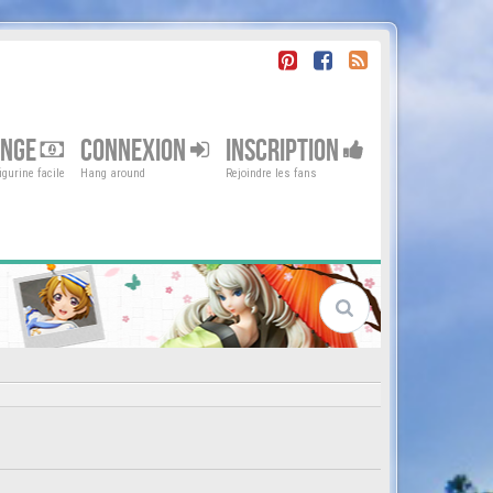
ENGE
CONNEXION
INSCRIPTION
gurine facile
Hang around
Rejoindre les fans