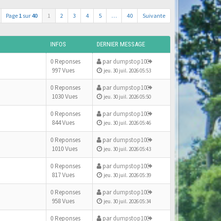
Page
1
sur
40
1
2
3
4
5
…
40
Suivante
INFOS
DERNIER MESSAGE
0 Reponses
par
dumpstop10
997 Vues
jeu. 30 juil. 2026 05:53
0 Reponses
par
dumpstop10
1030 Vues
jeu. 30 juil. 2026 05:50
0 Reponses
par
dumpstop10
844 Vues
jeu. 30 juil. 2026 05:46
0 Reponses
par
dumpstop10
1010 Vues
jeu. 30 juil. 2026 05:43
0 Reponses
par
dumpstop10
817 Vues
jeu. 30 juil. 2026 05:39
0 Reponses
par
dumpstop10
958 Vues
jeu. 30 juil. 2026 05:34
0 Reponses
par
dumpstop10