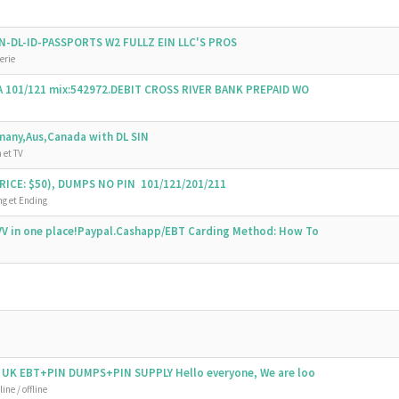
SSN-DL-ID-PASSPORTS W2 FULLZ EIN LLC'S PROS
erie
SA 101/121 mix:542972.DEBIT CROSS RIVER BANK PREPAID WO
emany,Aus,Canada with DL SIN
 et TV
ICE: $50), DUMPS NO PIN 101/121/201/211
g et Ending
V in one place!Paypal.Cashapp/EBT Carding Method: How To
 UK EBT+PIN DUMPS+PIN SUPPLY Hello everyone, We are loo
ine / offline