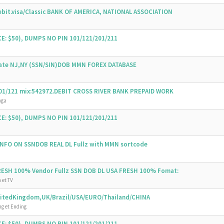
bit.visa/Classic BANK OF AMERICA, NATIONAL ASSOCIATION
E: $50), DUMPS NO PIN 101/121/201/211
State NJ,NY (SSN/SIN)DOB MMN FOREX DATABASE
 101/121 mix:542972.DEBIT CROSS RIVER BANK PREPAID WORK
nga
E: $50), DUMPS NO PIN 101/121/201/211
 INFO ON SSNDOB REAL DL Fullz with MMN sortcode
FRESH 100% Vendor Fullz SSN DOB DL USA FRESH 100% Fomat:
 et TV
UnitedKingdom,UK/Brazil/USA/EURO/Thailand/CHINA
g et Ending
E: $50), DUMPS NO PIN 101/121/201/211