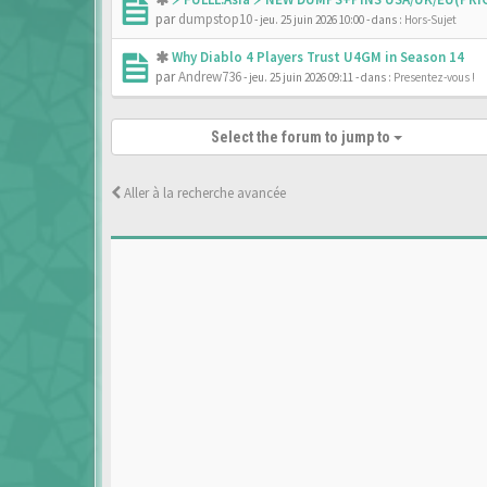
par
dumpstop10
- jeu. 25 juin 2026 10:00
- dans :
Hors-Sujet
Why Diablo 4 Players Trust U4GM in Season 14
par
Andrew736
- jeu. 25 juin 2026 09:11
- dans :
Presentez-vous !
Select the forum to jump to
Aller à la recherche avancée