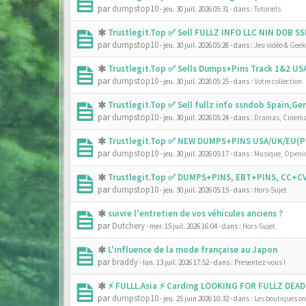
par
dumpstop10
- jeu. 30 juil. 2026 05:31
- dans :
Tutoriels
Trustlegit.Top ✅ Sell FULLZ INFO LLC NIN DOB 
par
dumpstop10
- jeu. 30 juil. 2026 05:28
- dans :
Jeu vidéo & Geek
Trustlegit.Top ✅ Sells Dumps+Pins Track 1&2 U
par
dumpstop10
- jeu. 30 juil. 2026 05:25
- dans :
Votre collection
Trustlegit.Top ✅ Sell fullz info ssndob Spain,G
par
dumpstop10
- jeu. 30 juil. 2026 05:24
- dans :
Dramas, Cinema
Trustlegit.Top ✅ NEW DUMPS+PINS USA/UK/EU(PR
par
dumpstop10
- jeu. 30 juil. 2026 05:17
- dans :
Musique, Openin
Trustlegit.Top ✅ DUMPS+PINS, EBT+PINS, CC+CV
par
dumpstop10
- jeu. 30 juil. 2026 05:15
- dans :
Hors-Sujet
suivre l'entretien de vos véhicules anciens ?
par
Dutchery
- mer. 15 juil. 2026 16:04
- dans :
Hors-Sujet
L'influence de la mode française au Japon
par
braddy
- lun. 13 juil. 2026 17:52
- dans :
Presentez-vous !
⚡ FULLL.Asia ⚡ Carding LOOKING FOR FULLZ DEAD
par
dumpstop10
- jeu. 25 juin 2026 10:32
- dans :
Les boutiques onl