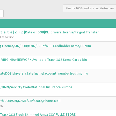
Plus de 1000 résultats ont été trouvés
r
ｔａｔｅ|Ｚｉｐ|Date of DOB|DL_drivers_license/Paypal Transfer
ine / offline
ing Licence/SIN/DOB/MMN/CC Info++ Cardholder name/CCnum
44 VIRGINIA+NEWYORK Available Track 1&2 Some Cards Bin
N|DateDOB|drivers_statefname|account_number|routing_nu
OB/MMN/Sercirty Code/National Insurance Numbe
with DOB/SIN/NAME/ZIP/State/Phone-Mail
nga
s Track 1&2 Fresh Skimmed Amex CCV FULLZ STORE