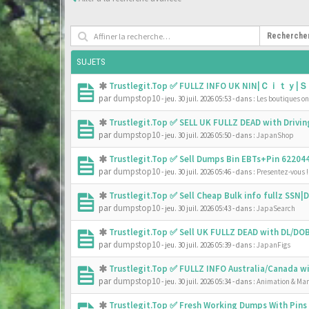
Recherche
SUJETS
Trustlegit.Top ✅ FULLZ INFO UK NIN|Ｃｉｔｙ|Ｓ
par
dumpstop10
- jeu. 30 juil. 2026 05:53
- dans :
Les boutiques onl
Trustlegit.Top ✅ SELL UK FULLZ DEAD with Driv
par
dumpstop10
- jeu. 30 juil. 2026 05:50
- dans :
JapanShop
Trustlegit.Top ✅ Sell Dumps Bin EBTs+Pin 6220
par
dumpstop10
- jeu. 30 juil. 2026 05:46
- dans :
Presentez-vous !
Trustlegit.Top ✅ Sell Cheap Bulk info fullz SS
par
dumpstop10
- jeu. 30 juil. 2026 05:43
- dans :
JapaSearch
Trustlegit.Top ✅ Sell UK FULLZ DEAD with DL/D
par
dumpstop10
- jeu. 30 juil. 2026 05:39
- dans :
JapanFigs
Trustlegit.Top ✅ FULLZ INFO Australia/Canada 
par
dumpstop10
- jeu. 30 juil. 2026 05:34
- dans :
Animation & Ma
Trustlegit.Top ✅ Fresh Working Dumps With Pin