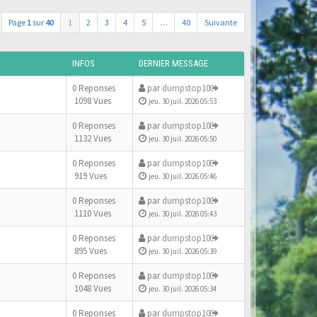
Page
1
sur
40
1
2
3
4
5
…
40
Suivante
INFOS
DERNIER MESSAGE
0 Reponses
par
dumpstop10
1098 Vues
jeu. 30 juil. 2026 05:53
0 Reponses
par
dumpstop10
1132 Vues
jeu. 30 juil. 2026 05:50
0 Reponses
par
dumpstop10
919 Vues
jeu. 30 juil. 2026 05:46
0 Reponses
par
dumpstop10
1110 Vues
jeu. 30 juil. 2026 05:43
0 Reponses
par
dumpstop10
895 Vues
jeu. 30 juil. 2026 05:39
0 Reponses
par
dumpstop10
1048 Vues
jeu. 30 juil. 2026 05:34
0 Reponses
par
dumpstop10