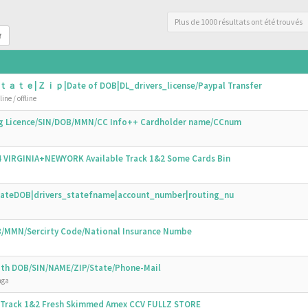
Plus de 1000 résultats ont été trouvés
r
ｔａｔｅ|Ｚｉｐ|Date of DOB|DL_drivers_license/Paypal Transfer
ine / offline
ing Licence/SIN/DOB/MMN/CC Info++ Cardholder name/CCnum
44 VIRGINIA+NEWYORK Available Track 1&2 Some Cards Bin
N|DateDOB|drivers_statefname|account_number|routing_nu
OB/MMN/Sercirty Code/National Insurance Numbe
with DOB/SIN/NAME/ZIP/State/Phone-Mail
nga
s Track 1&2 Fresh Skimmed Amex CCV FULLZ STORE