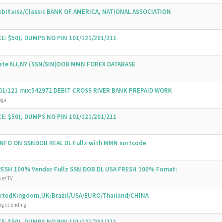
bit.visa/Classic BANK OF AMERICA, NATIONAL ASSOCIATION
E: $50), DUMPS NO PIN 101/121/201/211
State NJ,NY (SSN/SIN)DOB MMN FOREX DATABASE
 101/121 mix:542972.DEBIT CROSS RIVER BANK PREPAID WORK
nga
E: $50), DUMPS NO PIN 101/121/201/211
 INFO ON SSNDOB REAL DL Fullz with MMN sortcode
FRESH 100% Vendor Fullz SSN DOB DL USA FRESH 100% Fomat:
 et TV
UnitedKingdom,UK/Brazil/USA/EURO/Thailand/CHINA
g et Ending
E: $50), DUMPS NO PIN 101/121/201/211