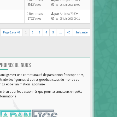
3512 Vues
jeu. 25 juin 2026 10:00
0 Reponses
par
Andrew736
2752 Vues
jeu. 25 juin 2026 09:11
Page
1
sur
40
1
2
3
4
5
…
40
Suivante
PROPOS DE NOUS
anFigs™ est une communauté de passionnés francophones,
 traite des figurines et autres goodies issues du monde du
ga et de l'animation japonaise.
si bien pour les passionnés que pour les amateurs en quête
nformations !