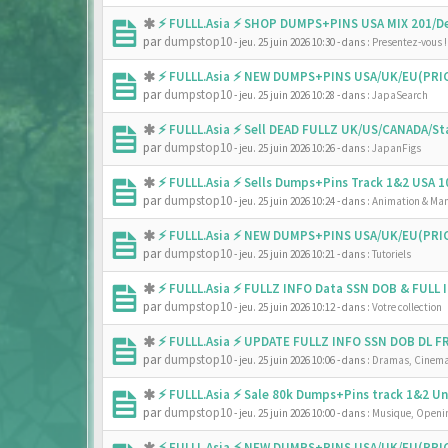
⚡ FULLL.Asia ⚡ SHOP DUMPS+PINS USA MIX 201/De
par
dumpstop10
- jeu. 25 juin 2026 10:30
- dans :
Presentez-vous !
⚡ FULLL.Asia ⚡ NEW DUMPS+PINS USA/UK/EU(PRIC
par
dumpstop10
- jeu. 25 juin 2026 10:28
- dans :
JapaSearch
⚡ FULLL.Asia ⚡ Sell DEAD FULLZ UK/US/CANADA/
par
dumpstop10
- jeu. 25 juin 2026 10:26
- dans :
JapanFigs
⚡ FULLL.Asia ⚡ Sells Dumps+Pins Track 1&2 USA
par
dumpstop10
- jeu. 25 juin 2026 10:24
- dans :
Animation & Ma
⚡ FULLL.Asia ⚡ NEW DUMPS+PINS USA/UK/EU(PRIC
par
dumpstop10
- jeu. 25 juin 2026 10:21
- dans :
Tutoriels
⚡ FULLL.Asia ⚡ FULLZ INFO Data SSN DOB & FULL
par
dumpstop10
- jeu. 25 juin 2026 10:12
- dans :
Votre collection
⚡ FULLL.Asia ⚡ UPDATE FULLZ INFO SSN DOB DL 
par
dumpstop10
- jeu. 25 juin 2026 10:06
- dans :
Dramas, Cinema
⚡ FULLL.Asia ⚡ Sale 80k Dumps+Pins track 1&2 
par
dumpstop10
- jeu. 25 juin 2026 10:00
- dans :
Musique, Openin
⚡ FULLL.Asia ⚡ NEW DUMPS+PINS USA/UK/EU(PRIC