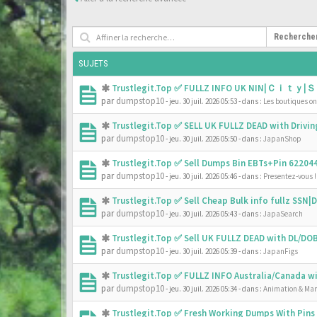
Recherche
SUJETS
Trustlegit.Top ✅ FULLZ INFO UK NIN|Ｃｉｔｙ|Ｓ
par
dumpstop10
- jeu. 30 juil. 2026 05:53
- dans :
Les boutiques onl
Trustlegit.Top ✅ SELL UK FULLZ DEAD with Driv
par
dumpstop10
- jeu. 30 juil. 2026 05:50
- dans :
JapanShop
Trustlegit.Top ✅ Sell Dumps Bin EBTs+Pin 6220
par
dumpstop10
- jeu. 30 juil. 2026 05:46
- dans :
Presentez-vous !
Trustlegit.Top ✅ Sell Cheap Bulk info fullz SS
par
dumpstop10
- jeu. 30 juil. 2026 05:43
- dans :
JapaSearch
Trustlegit.Top ✅ Sell UK FULLZ DEAD with DL/D
par
dumpstop10
- jeu. 30 juil. 2026 05:39
- dans :
JapanFigs
Trustlegit.Top ✅ FULLZ INFO Australia/Canada 
par
dumpstop10
- jeu. 30 juil. 2026 05:34
- dans :
Animation & Ma
Trustlegit.Top ✅ Fresh Working Dumps With Pin