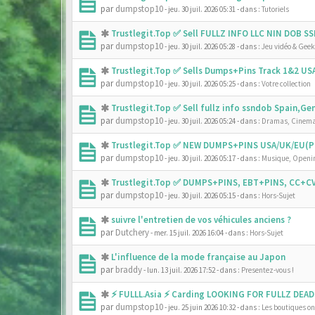
par
dumpstop10
- jeu. 30 juil. 2026 05:31
- dans :
Tutoriels
Trustlegit.Top ✅ Sell FULLZ INFO LLC NIN DOB 
par
dumpstop10
- jeu. 30 juil. 2026 05:28
- dans :
Jeu vidéo & Geek
Trustlegit.Top ✅ Sells Dumps+Pins Track 1&2 U
par
dumpstop10
- jeu. 30 juil. 2026 05:25
- dans :
Votre collection
Trustlegit.Top ✅ Sell fullz info ssndob Spain,G
par
dumpstop10
- jeu. 30 juil. 2026 05:24
- dans :
Dramas, Cinema
Trustlegit.Top ✅ NEW DUMPS+PINS USA/UK/EU(PR
par
dumpstop10
- jeu. 30 juil. 2026 05:17
- dans :
Musique, Openin
Trustlegit.Top ✅ DUMPS+PINS, EBT+PINS, CC+CV
par
dumpstop10
- jeu. 30 juil. 2026 05:15
- dans :
Hors-Sujet
suivre l'entretien de vos véhicules anciens ?
par
Dutchery
- mer. 15 juil. 2026 16:04
- dans :
Hors-Sujet
L'influence de la mode française au Japon
par
braddy
- lun. 13 juil. 2026 17:52
- dans :
Presentez-vous !
⚡ FULLL.Asia ⚡ Carding LOOKING FOR FULLZ DEAD
par
dumpstop10
- jeu. 25 juin 2026 10:32
- dans :
Les boutiques onl