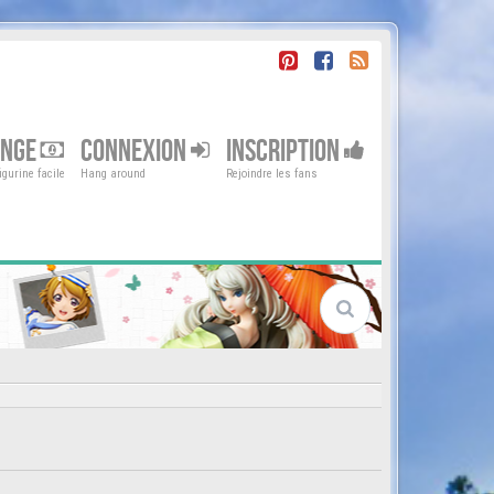
ENGE
CONNEXION
INSCRIPTION
gurine facile
Hang around
Rejoindre les fans