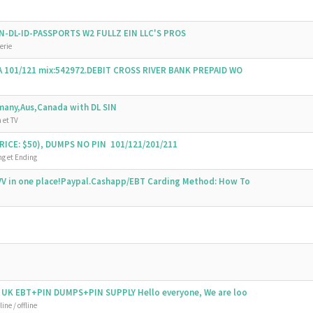
SSN-DL-ID-PASSPORTS W2 FULLZ EIN LLC'S PROS
erie
SA 101/121 mix:542972.DEBIT CROSS RIVER BANK PREPAID WO
emany,Aus,Canada with DL SIN
 et TV
ICE: $50), DUMPS NO PIN 101/121/201/211
g et Ending
V in one place!Paypal.Cashapp/EBT Carding Method: How To
 UK EBT+PIN DUMPS+PIN SUPPLY Hello everyone, We are loo
ine / offline