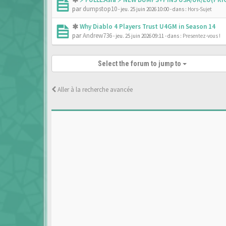
par
dumpstop10
- jeu. 25 juin 2026 10:00
- dans :
Hors-Sujet
Why Diablo 4 Players Trust U4GM in Season 14
par
Andrew736
- jeu. 25 juin 2026 09:11
- dans :
Presentez-vous !
Select the forum to jump to
Aller à la recherche avancée