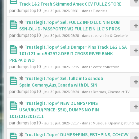
Track 1&2 Fresh Skimmed Amex CCV FULLZ STORE
par
dumpstop10
- jeu. 30 juil. 2026 05:31
- dans :
Tutoriels
Trustlegit.Top ✅ Sell FULLZ INFO LLC NIN DOB
SSN-DL-ID-PASSPORTS W2 FULLZ EIN LLC'S PROS
par
dumpstop10
- jeu. 30 juil. 2026 05:28
- dans :
Jeu vidéo & Geekerie
Trustlegit.Top ✅ Sells Dumps+Pins Track 1&2 USA
101/121 mix:542972.DEBIT CROSS RIVER BANK
PREPAID WO
par
dumpstop10
- jeu. 30 juil. 2026 05:25
- dans :
Votre collection
Trustlegit.Top ✅ Sell fullz info ssndob
Spain,Gemany,Aus,Canada with DL SIN
par
dumpstop10
- jeu. 30 juil. 2026 05:24
- dans :
Dramas, Cinema et TV
Trustlegit.Top ✅ NEW DUMPS+PINS
USA/UK/EU(PRICE: $50), DUMPS NO PIN
101/121/201/211
par
dumpstop10
- jeu. 30 juil. 2026 05:17
- dans :
Musique, Opening et Ending
Trustlegit.Top ✅ DUMPS+PINS, EBT+PINS, CC+CVV