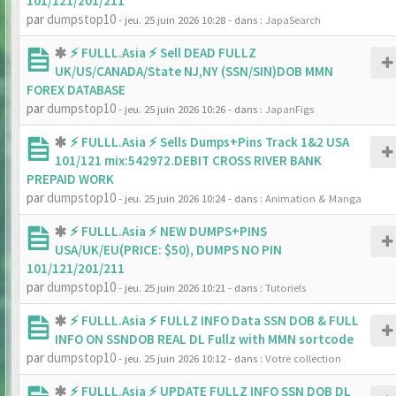
101/121/201/211
par
dumpstop10
- jeu. 25 juin 2026 10:28
- dans :
JapaSearch
⚡ FULLL.Asia ⚡ Sell DEAD FULLZ
UK/US/CANADA/State NJ,NY (SSN/SIN)DOB MMN
FOREX DATABASE
par
dumpstop10
- jeu. 25 juin 2026 10:26
- dans :
JapanFigs
⚡ FULLL.Asia ⚡ Sells Dumps+Pins Track 1&2 USA
101/121 mix:542972.DEBIT CROSS RIVER BANK
PREPAID WORK
par
dumpstop10
- jeu. 25 juin 2026 10:24
- dans :
Animation & Manga
⚡ FULLL.Asia ⚡ NEW DUMPS+PINS
USA/UK/EU(PRICE: $50), DUMPS NO PIN
101/121/201/211
par
dumpstop10
- jeu. 25 juin 2026 10:21
- dans :
Tutoriels
⚡ FULLL.Asia ⚡ FULLZ INFO Data SSN DOB & FULL
INFO ON SSNDOB REAL DL Fullz with MMN sortcode
par
dumpstop10
- jeu. 25 juin 2026 10:12
- dans :
Votre collection
⚡ FULLL.Asia ⚡ UPDATE FULLZ INFO SSN DOB DL