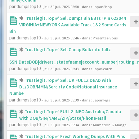
par
dumpstop10
- jeu. 30 juil. 2026 05:50
- dans :
JapanShop
Trustlegit.Top ✅ Sell Dumps Bin EBTs+Pin 622044
VIRGINIA+NEWYORK Available Track 1&2 Some Cards
Bin
par
dumpstop10
- jeu. 30 juil. 2026 05:46
- dans :
Presentez-vous !
Trustlegit.Top ✅ Sell Cheap Bulk info fullz
SSN|DateDOB|drivers_statefname|account_number|routing_
par
dumpstop10
- jeu. 30 juil. 2026 05:43
- dans :
JapaSearch
Trustlegit.Top ✅ Sell UK FULLZ DEAD with
DL/DOB/MMN/Sercirty Code/National Insurance
Numbe
par
dumpstop10
- jeu. 30 juil. 2026 05:39
- dans :
JapanFigs
Trustlegit.Top ✅ FULLZ INFO Australia/Canada
with DOB/SIN/NAME/ZIP/State/Phone-Mail
par
dumpstop10
- jeu. 30 juil. 2026 05:34
- dans :
Animation & Manga
Trustlegit.Top ✅ Fresh Working Dumps With Pins