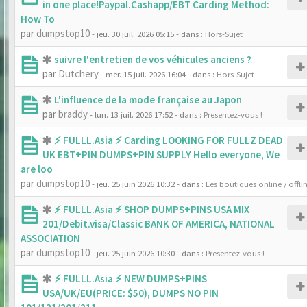
in one place!Paypal.Cashapp/EBT Carding Method:
How To
par
dumpstop10
- jeu. 30 juil. 2026 05:15
- dans :
Hors-Sujet
suivre l'entretien de vos véhicules anciens ?
par
Dutchery
- mer. 15 juil. 2026 16:04
- dans :
Hors-Sujet
L'influence de la mode française au Japon
par
braddy
- lun. 13 juil. 2026 17:52
- dans :
Presentez-vous !
⚡ FULLL.Asia ⚡ Carding LOOKING FOR FULLZ DEAD
UK EBT+PIN DUMPS+PIN SUPPLY Hello everyone, We
are loo
par
dumpstop10
- jeu. 25 juin 2026 10:32
- dans :
Les boutiques online / offli
⚡ FULLL.Asia ⚡ SHOP DUMPS+PINS USA MIX
201/Debit.visa/Classic BANK OF AMERICA, NATIONAL
ASSOCIATION
par
dumpstop10
- jeu. 25 juin 2026 10:30
- dans :
Presentez-vous !
⚡ FULLL.Asia ⚡ NEW DUMPS+PINS
USA/UK/EU(PRICE: $50), DUMPS NO PIN