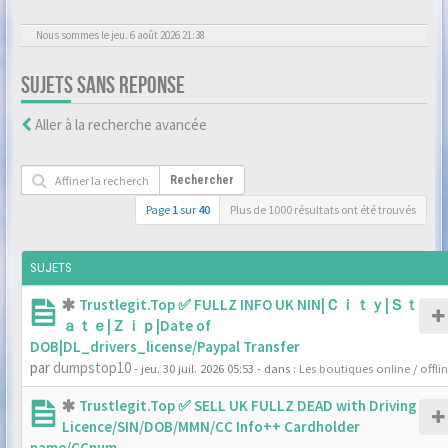
Nous sommes le jeu. 6 août 2026 21:38
SUJETS SANS REPONSE
Aller à la recherche avancée
Rechercher
Page
1
sur
40
Plus de 1000 résultats ont été trouvés
SUJETS
Trustlegit.Top ✅ FULLZ INFO UK NIN|Ｃｉｔｙ|Ｓｔ
ａｔｅ|Ｚｉｐ|Date of
DOB|DL_drivers_license/Paypal Transfer
par
dumpstop10
- jeu. 30 juil. 2026 05:53
- dans :
Les boutiques online / offli
Trustlegit.Top ✅ SELL UK FULLZ DEAD with Driving
Licence/SIN/DOB/MMN/CC Info++ Cardholder
name/CCnum