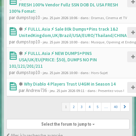
FRESH 100% Vendor Fullz SSN DOB DL USA FRESH
100% Fomat:
par
dumpstop10
- jeu. 25 juin 2026 10:06
- dans :
Dramas, Cinema et TV
⚡ FULLL.Asia ⚡ Sale 80k Dumps+Pins track 1&2
UnitedKingdom,UK/Brazil/USA/EURO/Thailand/CHINA
par
dumpstop10
- jeu. 25 juin 2026 10:00
- dans :
Musique, Opening et Endin
⚡ FULLL.Asia ⚡ NEW DUMPS+PINS
USA/UK/EU(PRICE: $50), DUMPS NO PIN
101/121/201/211
par
dumpstop10
- jeu. 25 juin 2026 10:00
- dans :
Hors-Sujet
Why Diablo 4 Players Trust U4GM in Season 14
par
Andrew736
- jeu. 25 juin 2026 09:11
- dans :
Presentez-vous !
1
2
3
4
5
…
40
Select the forum to jump to
Aller à la recherche avancée