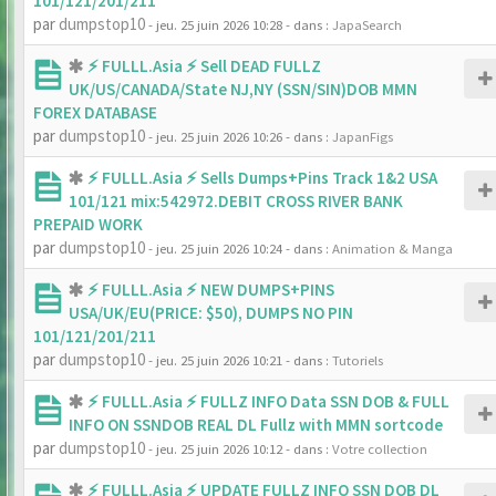
101/121/201/211
par
dumpstop10
- jeu. 25 juin 2026 10:28
- dans :
JapaSearch
⚡ FULLL.Asia ⚡ Sell DEAD FULLZ
UK/US/CANADA/State NJ,NY (SSN/SIN)DOB MMN
FOREX DATABASE
par
dumpstop10
- jeu. 25 juin 2026 10:26
- dans :
JapanFigs
⚡ FULLL.Asia ⚡ Sells Dumps+Pins Track 1&2 USA
101/121 mix:542972.DEBIT CROSS RIVER BANK
PREPAID WORK
par
dumpstop10
- jeu. 25 juin 2026 10:24
- dans :
Animation & Manga
⚡ FULLL.Asia ⚡ NEW DUMPS+PINS
USA/UK/EU(PRICE: $50), DUMPS NO PIN
101/121/201/211
par
dumpstop10
- jeu. 25 juin 2026 10:21
- dans :
Tutoriels
⚡ FULLL.Asia ⚡ FULLZ INFO Data SSN DOB & FULL
INFO ON SSNDOB REAL DL Fullz with MMN sortcode
par
dumpstop10
- jeu. 25 juin 2026 10:12
- dans :
Votre collection
⚡ FULLL.Asia ⚡ UPDATE FULLZ INFO SSN DOB DL