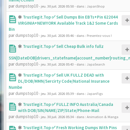
par
dumpstop10
- jeu. 30 juil. 2026 05:50
- dans :
JapanShop
Trustlegit.Top ✅ Sell Dumps Bin EBTs+Pin 622044
VIRGINIA+NEWYORK Available Track 1&2 Some Cards
Bin
par
dumpstop10
- jeu. 30 juil. 2026 05:46
- dans :
Presentez-vous !
Trustlegit.Top ✅ Sell Cheap Bulk info fullz
SSN|DateDOB|drivers_statefname|account_number|routing_
par
dumpstop10
- jeu. 30 juil. 2026 05:43
- dans :
JapaSearch
Trustlegit.Top ✅ Sell UK FULLZ DEAD with
DL/DOB/MMN/Sercirty Code/National Insurance
Numbe
par
dumpstop10
- jeu. 30 juil. 2026 05:39
- dans :
JapanFigs
Trustlegit.Top ✅ FULLZ INFO Australia/Canada
with DOB/SIN/NAME/ZIP/State/Phone-Mail
par
dumpstop10
- jeu. 30 juil. 2026 05:34
- dans :
Animation & Manga
Trustlegit.Top ✅ Fresh Working Dumps With Pins