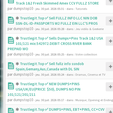
Track 1&2 Fresh Skimmed Amex CCV FULLZ STORE
par
dumpstop10
- jeu. 30 juil. 2026 05:31
- dans :
Tutoriels
Trustlegit.Top ✅ Sell FULLZ INFO LLC NIN DOB
SSN-DL-ID-PASSPORTS W2 FULLZ EIN LLC'S PROS
par
dumpstop10
- jeu. 30 juil. 2026 05:28
- dans :
Jeu vidéo & Geekerie
Trustlegit.Top ✅ Sells Dumps+Pins Track 1&2 USA
101/121 mix:542972.DEBIT CROSS RIVER BANK
PREPAID WO
par
dumpstop10
- jeu. 30 juil. 2026 05:25
- dans :
Votre collection
Trustlegit.Top ✅ Sell fullz info ssndob
Spain,Gemany,Aus,Canada with DL SIN
par
dumpstop10
- jeu. 30 juil. 2026 05:24
- dans :
Dramas, Cinema et TV
Trustlegit.Top ✅ NEW DUMPS+PINS
USA/UK/EU(PRICE: $50), DUMPS NO PIN
101/121/201/211
par
dumpstop10
- jeu. 30 juil. 2026 05:17
- dans :
Musique, Opening et Ending
Trustlegit.Top ✅ DUMPS+PINS, EBT+PINS, CC+CVV