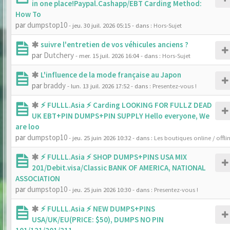
in one place!Paypal.Cashapp/EBT Carding Method:
How To
par
dumpstop10
- jeu. 30 juil. 2026 05:15
- dans :
Hors-Sujet
suivre l'entretien de vos véhicules anciens ?
par
Dutchery
- mer. 15 juil. 2026 16:04
- dans :
Hors-Sujet
L'influence de la mode française au Japon
par
braddy
- lun. 13 juil. 2026 17:52
- dans :
Presentez-vous !
⚡ FULLL.Asia ⚡ Carding LOOKING FOR FULLZ DEAD
UK EBT+PIN DUMPS+PIN SUPPLY Hello everyone, We
are loo
par
dumpstop10
- jeu. 25 juin 2026 10:32
- dans :
Les boutiques online / offli
⚡ FULLL.Asia ⚡ SHOP DUMPS+PINS USA MIX
201/Debit.visa/Classic BANK OF AMERICA, NATIONAL
ASSOCIATION
par
dumpstop10
- jeu. 25 juin 2026 10:30
- dans :
Presentez-vous !
⚡ FULLL.Asia ⚡ NEW DUMPS+PINS
USA/UK/EU(PRICE: $50), DUMPS NO PIN