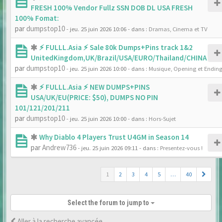
FRESH 100% Vendor Fullz SSN DOB DL USA FRESH
100% Fomat:
par
dumpstop10
- jeu. 25 juin 2026 10:06
- dans :
Dramas, Cinema et TV
⚡ FULLL.Asia ⚡ Sale 80k Dumps+Pins track 1&2
UnitedKingdom,UK/Brazil/USA/EURO/Thailand/CHINA
par
dumpstop10
- jeu. 25 juin 2026 10:00
- dans :
Musique, Opening et Endin
⚡ FULLL.Asia ⚡ NEW DUMPS+PINS
USA/UK/EU(PRICE: $50), DUMPS NO PIN
101/121/201/211
par
dumpstop10
- jeu. 25 juin 2026 10:00
- dans :
Hors-Sujet
Why Diablo 4 Players Trust U4GM in Season 14
par
Andrew736
- jeu. 25 juin 2026 09:11
- dans :
Presentez-vous !
1
2
3
4
5
…
40
Select the forum to jump to
Aller à la recherche avancée