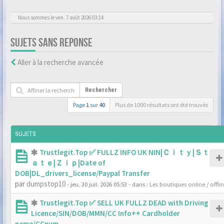
Nous sommes le ven. 7 août 2026 03:14
SUJETS SANS REPONSE
Aller à la recherche avancée
Rechercher
Page
1
sur
40
Plus de 1000 résultats ont été trouvés
SUJETS
Trustlegit.Top ✅ FULLZ INFO UK NIN|Ｃｉｔｙ|Ｓｔ
ａｔｅ|Ｚｉｐ|Date of
DOB|DL_drivers_license/Paypal Transfer
par
dumpstop10
- jeu. 30 juil. 2026 05:53
- dans :
Les boutiques online / offli
Trustlegit.Top ✅ SELL UK FULLZ DEAD with Driving
Licence/SIN/DOB/MMN/CC Info++ Cardholder
name/CCnum