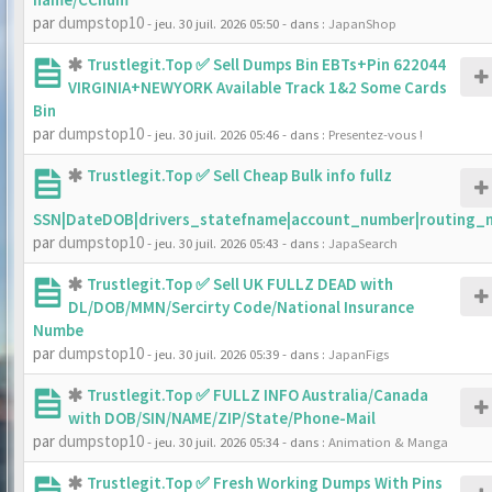
par
dumpstop10
- jeu. 30 juil. 2026 05:50
- dans :
JapanShop
Trustlegit.Top ✅ Sell Dumps Bin EBTs+Pin 622044
VIRGINIA+NEWYORK Available Track 1&2 Some Cards
Bin
par
dumpstop10
- jeu. 30 juil. 2026 05:46
- dans :
Presentez-vous !
Trustlegit.Top ✅ Sell Cheap Bulk info fullz
SSN|DateDOB|drivers_statefname|account_number|routing_
par
dumpstop10
- jeu. 30 juil. 2026 05:43
- dans :
JapaSearch
Trustlegit.Top ✅ Sell UK FULLZ DEAD with
DL/DOB/MMN/Sercirty Code/National Insurance
Numbe
par
dumpstop10
- jeu. 30 juil. 2026 05:39
- dans :
JapanFigs
Trustlegit.Top ✅ FULLZ INFO Australia/Canada
with DOB/SIN/NAME/ZIP/State/Phone-Mail
par
dumpstop10
- jeu. 30 juil. 2026 05:34
- dans :
Animation & Manga
Trustlegit.Top ✅ Fresh Working Dumps With Pins