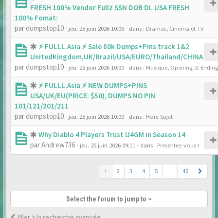
FRESH 100% Vendor Fullz SSN DOB DL USA FRESH
100% Fomat:
par
dumpstop10
- jeu. 25 juin 2026 10:06
- dans :
Dramas, Cinema et TV
⚡ FULLL.Asia ⚡ Sale 80k Dumps+Pins track 1&2
UnitedKingdom,UK/Brazil/USA/EURO/Thailand/CHINA
par
dumpstop10
- jeu. 25 juin 2026 10:00
- dans :
Musique, Opening et Endin
⚡ FULLL.Asia ⚡ NEW DUMPS+PINS
USA/UK/EU(PRICE: $50), DUMPS NO PIN
101/121/201/211
par
dumpstop10
- jeu. 25 juin 2026 10:00
- dans :
Hors-Sujet
Why Diablo 4 Players Trust U4GM in Season 14
par
Andrew736
- jeu. 25 juin 2026 09:11
- dans :
Presentez-vous !
1
2
3
4
5
…
40
Select the forum to jump to
Aller à la recherche avancée