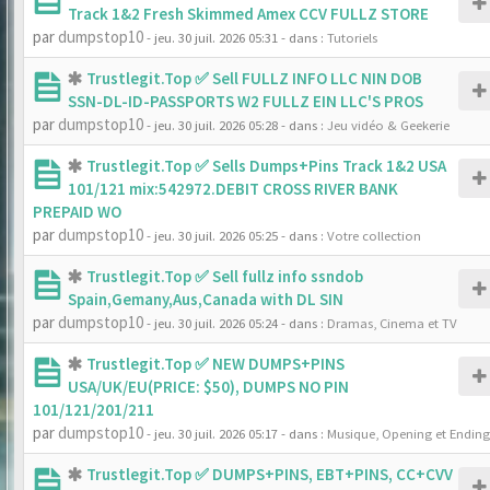
Track 1&2 Fresh Skimmed Amex CCV FULLZ STORE
par
dumpstop10
- jeu. 30 juil. 2026 05:31
- dans :
Tutoriels
Trustlegit.Top ✅ Sell FULLZ INFO LLC NIN DOB
SSN-DL-ID-PASSPORTS W2 FULLZ EIN LLC'S PROS
par
dumpstop10
- jeu. 30 juil. 2026 05:28
- dans :
Jeu vidéo & Geekerie
Trustlegit.Top ✅ Sells Dumps+Pins Track 1&2 USA
101/121 mix:542972.DEBIT CROSS RIVER BANK
PREPAID WO
par
dumpstop10
- jeu. 30 juil. 2026 05:25
- dans :
Votre collection
Trustlegit.Top ✅ Sell fullz info ssndob
Spain,Gemany,Aus,Canada with DL SIN
par
dumpstop10
- jeu. 30 juil. 2026 05:24
- dans :
Dramas, Cinema et TV
Trustlegit.Top ✅ NEW DUMPS+PINS
USA/UK/EU(PRICE: $50), DUMPS NO PIN
101/121/201/211
par
dumpstop10
- jeu. 30 juil. 2026 05:17
- dans :
Musique, Opening et Ending
Trustlegit.Top ✅ DUMPS+PINS, EBT+PINS, CC+CVV