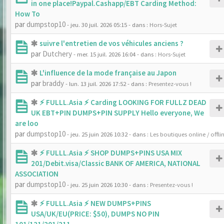
in one place!Paypal.Cashapp/EBT Carding Method:
How To
par
dumpstop10
- jeu. 30 juil. 2026 05:15
- dans :
Hors-Sujet
suivre l'entretien de vos véhicules anciens ?
par
Dutchery
- mer. 15 juil. 2026 16:04
- dans :
Hors-Sujet
L'influence de la mode française au Japon
par
braddy
- lun. 13 juil. 2026 17:52
- dans :
Presentez-vous !
⚡ FULLL.Asia ⚡ Carding LOOKING FOR FULLZ DEAD
UK EBT+PIN DUMPS+PIN SUPPLY Hello everyone, We
are loo
par
dumpstop10
- jeu. 25 juin 2026 10:32
- dans :
Les boutiques online / offli
⚡ FULLL.Asia ⚡ SHOP DUMPS+PINS USA MIX
201/Debit.visa/Classic BANK OF AMERICA, NATIONAL
ASSOCIATION
par
dumpstop10
- jeu. 25 juin 2026 10:30
- dans :
Presentez-vous !
⚡ FULLL.Asia ⚡ NEW DUMPS+PINS
USA/UK/EU(PRICE: $50), DUMPS NO PIN