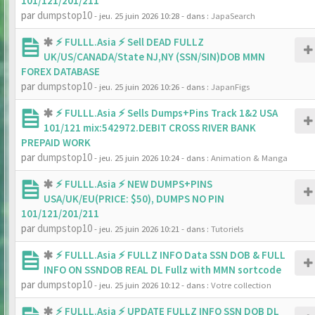
101/121/201/211
par
dumpstop10
- jeu. 25 juin 2026 10:28
- dans :
JapaSearch
⚡ FULLL.Asia ⚡ Sell DEAD FULLZ
UK/US/CANADA/State NJ,NY (SSN/SIN)DOB MMN
FOREX DATABASE
par
dumpstop10
- jeu. 25 juin 2026 10:26
- dans :
JapanFigs
⚡ FULLL.Asia ⚡ Sells Dumps+Pins Track 1&2 USA
101/121 mix:542972.DEBIT CROSS RIVER BANK
PREPAID WORK
par
dumpstop10
- jeu. 25 juin 2026 10:24
- dans :
Animation & Manga
⚡ FULLL.Asia ⚡ NEW DUMPS+PINS
USA/UK/EU(PRICE: $50), DUMPS NO PIN
101/121/201/211
par
dumpstop10
- jeu. 25 juin 2026 10:21
- dans :
Tutoriels
⚡ FULLL.Asia ⚡ FULLZ INFO Data SSN DOB & FULL
INFO ON SSNDOB REAL DL Fullz with MMN sortcode
par
dumpstop10
- jeu. 25 juin 2026 10:12
- dans :
Votre collection
⚡ FULLL.Asia ⚡ UPDATE FULLZ INFO SSN DOB DL