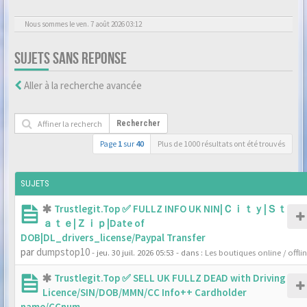
Nous sommes le ven. 7 août 2026 03:12
SUJETS SANS REPONSE
Aller à la recherche avancée
Rechercher
Page
1
sur
40
Plus de 1000 résultats ont été trouvés
SUJETS
Trustlegit.Top ✅ FULLZ INFO UK NIN|Ｃｉｔｙ|Ｓｔ
ａｔｅ|Ｚｉｐ|Date of
DOB|DL_drivers_license/Paypal Transfer
par
dumpstop10
- jeu. 30 juil. 2026 05:53
- dans :
Les boutiques online / offli
Trustlegit.Top ✅ SELL UK FULLZ DEAD with Driving
Licence/SIN/DOB/MMN/CC Info++ Cardholder
name/CCnum