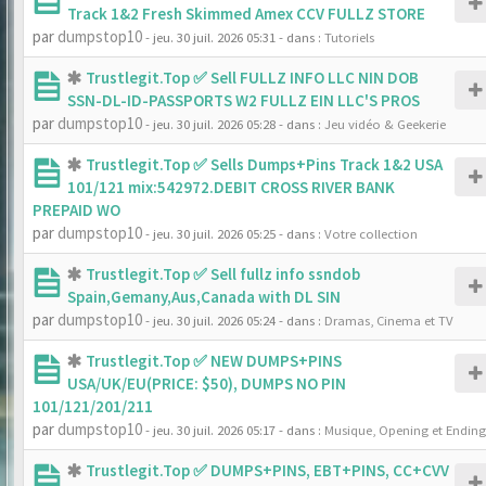
Track 1&2 Fresh Skimmed Amex CCV FULLZ STORE
par
dumpstop10
- jeu. 30 juil. 2026 05:31
- dans :
Tutoriels
Trustlegit.Top ✅ Sell FULLZ INFO LLC NIN DOB
SSN-DL-ID-PASSPORTS W2 FULLZ EIN LLC'S PROS
par
dumpstop10
- jeu. 30 juil. 2026 05:28
- dans :
Jeu vidéo & Geekerie
Trustlegit.Top ✅ Sells Dumps+Pins Track 1&2 USA
101/121 mix:542972.DEBIT CROSS RIVER BANK
PREPAID WO
par
dumpstop10
- jeu. 30 juil. 2026 05:25
- dans :
Votre collection
Trustlegit.Top ✅ Sell fullz info ssndob
Spain,Gemany,Aus,Canada with DL SIN
par
dumpstop10
- jeu. 30 juil. 2026 05:24
- dans :
Dramas, Cinema et TV
Trustlegit.Top ✅ NEW DUMPS+PINS
USA/UK/EU(PRICE: $50), DUMPS NO PIN
101/121/201/211
par
dumpstop10
- jeu. 30 juil. 2026 05:17
- dans :
Musique, Opening et Ending
Trustlegit.Top ✅ DUMPS+PINS, EBT+PINS, CC+CVV