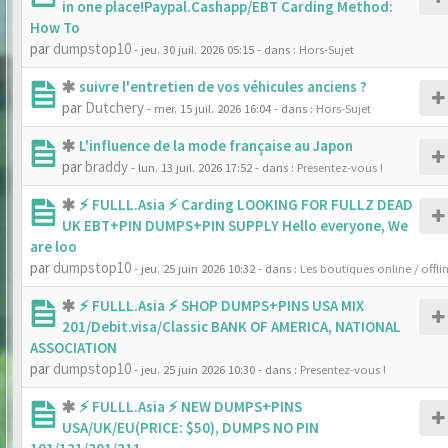
in one place!Paypal.Cashapp/EBT Carding Method:
How To
par
dumpstop10
- jeu. 30 juil. 2026 05:15
- dans :
Hors-Sujet
suivre l'entretien de vos véhicules anciens ?
par
Dutchery
- mer. 15 juil. 2026 16:04
- dans :
Hors-Sujet
L'influence de la mode française au Japon
par
braddy
- lun. 13 juil. 2026 17:52
- dans :
Presentez-vous !
⚡ FULLL.Asia ⚡ Carding LOOKING FOR FULLZ DEAD
UK EBT+PIN DUMPS+PIN SUPPLY Hello everyone, We
are loo
par
dumpstop10
- jeu. 25 juin 2026 10:32
- dans :
Les boutiques online / offli
⚡ FULLL.Asia ⚡ SHOP DUMPS+PINS USA MIX
201/Debit.visa/Classic BANK OF AMERICA, NATIONAL
ASSOCIATION
par
dumpstop10
- jeu. 25 juin 2026 10:30
- dans :
Presentez-vous !
⚡ FULLL.Asia ⚡ NEW DUMPS+PINS
USA/UK/EU(PRICE: $50), DUMPS NO PIN