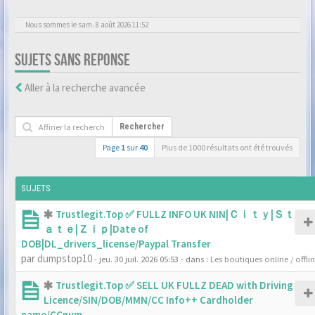
Nous sommes le sam. 8 août 2026 11:52
SUJETS SANS REPONSE
Aller à la recherche avancée
Rechercher
Page
1
sur
40
Plus de 1000 résultats ont été trouvés
SUJETS
Trustlegit.Top ✅ FULLZ INFO UK NIN|Ｃｉｔｙ|Ｓｔ
ａｔｅ|Ｚｉｐ|Date of
DOB|DL_drivers_license/Paypal Transfer
par
dumpstop10
- jeu. 30 juil. 2026 05:53
- dans :
Les boutiques online / offli
Trustlegit.Top ✅ SELL UK FULLZ DEAD with Driving
Licence/SIN/DOB/MMN/CC Info++ Cardholder
name/CCnum