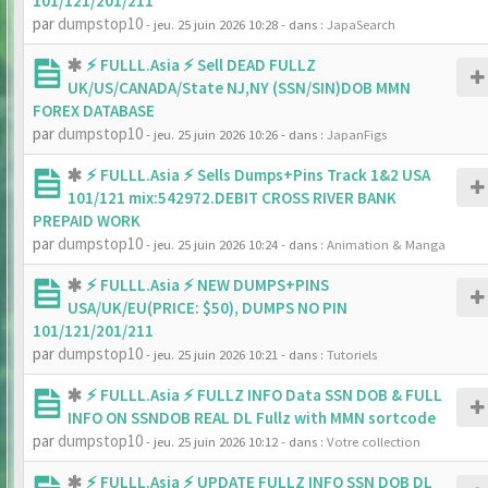
101/121/201/211
par
dumpstop10
- jeu. 25 juin 2026 10:28
- dans :
JapaSearch
⚡ FULLL.Asia ⚡ Sell DEAD FULLZ
UK/US/CANADA/State NJ,NY (SSN/SIN)DOB MMN
FOREX DATABASE
par
dumpstop10
- jeu. 25 juin 2026 10:26
- dans :
JapanFigs
⚡ FULLL.Asia ⚡ Sells Dumps+Pins Track 1&2 USA
101/121 mix:542972.DEBIT CROSS RIVER BANK
PREPAID WORK
par
dumpstop10
- jeu. 25 juin 2026 10:24
- dans :
Animation & Manga
⚡ FULLL.Asia ⚡ NEW DUMPS+PINS
USA/UK/EU(PRICE: $50), DUMPS NO PIN
101/121/201/211
par
dumpstop10
- jeu. 25 juin 2026 10:21
- dans :
Tutoriels
⚡ FULLL.Asia ⚡ FULLZ INFO Data SSN DOB & FULL
INFO ON SSNDOB REAL DL Fullz with MMN sortcode
par
dumpstop10
- jeu. 25 juin 2026 10:12
- dans :
Votre collection
⚡ FULLL.Asia ⚡ UPDATE FULLZ INFO SSN DOB DL