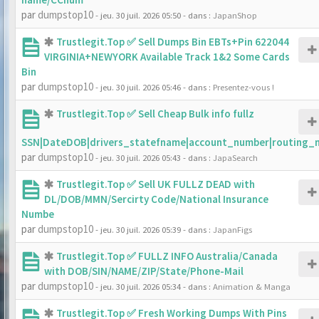
par
dumpstop10
- jeu. 30 juil. 2026 05:50
- dans :
JapanShop
Trustlegit.Top ✅ Sell Dumps Bin EBTs+Pin 622044
VIRGINIA+NEWYORK Available Track 1&2 Some Cards
Bin
par
dumpstop10
- jeu. 30 juil. 2026 05:46
- dans :
Presentez-vous !
Trustlegit.Top ✅ Sell Cheap Bulk info fullz
SSN|DateDOB|drivers_statefname|account_number|routing_
par
dumpstop10
- jeu. 30 juil. 2026 05:43
- dans :
JapaSearch
Trustlegit.Top ✅ Sell UK FULLZ DEAD with
DL/DOB/MMN/Sercirty Code/National Insurance
Numbe
par
dumpstop10
- jeu. 30 juil. 2026 05:39
- dans :
JapanFigs
Trustlegit.Top ✅ FULLZ INFO Australia/Canada
with DOB/SIN/NAME/ZIP/State/Phone-Mail
par
dumpstop10
- jeu. 30 juil. 2026 05:34
- dans :
Animation & Manga
Trustlegit.Top ✅ Fresh Working Dumps With Pins