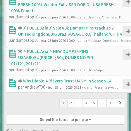
FRESH 100% Vendor Fullz SSN DOB DL USA FRESH
100% Fomat:
par
dumpstop10
- jeu. 25 juin 2026 10:06
- dans :
Dramas, Cinema et TV
⚡ FULLL.Asia ⚡ Sale 80k Dumps+Pins track 1&2
UnitedKingdom,UK/Brazil/USA/EURO/Thailand/CHINA
par
dumpstop10
- jeu. 25 juin 2026 10:00
- dans :
Musique, Opening et Endin
⚡ FULLL.Asia ⚡ NEW DUMPS+PINS
USA/UK/EU(PRICE: $50), DUMPS NO PIN
101/121/201/211
par
dumpstop10
- jeu. 25 juin 2026 10:00
- dans :
Hors-Sujet
Why Diablo 4 Players Trust U4GM in Season 14
par
Andrew736
- jeu. 25 juin 2026 09:11
- dans :
Presentez-vous !
1
2
3
4
5
…
40
Select the forum to jump to
Aller à la recherche avancée