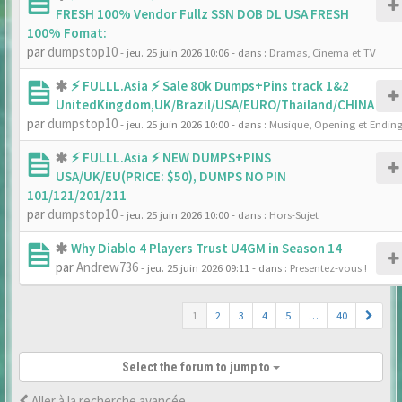
FRESH 100% Vendor Fullz SSN DOB DL USA FRESH
100% Fomat:
par
dumpstop10
- jeu. 25 juin 2026 10:06
- dans :
Dramas, Cinema et TV
⚡ FULLL.Asia ⚡ Sale 80k Dumps+Pins track 1&2
UnitedKingdom,UK/Brazil/USA/EURO/Thailand/CHINA
par
dumpstop10
- jeu. 25 juin 2026 10:00
- dans :
Musique, Opening et Endin
⚡ FULLL.Asia ⚡ NEW DUMPS+PINS
USA/UK/EU(PRICE: $50), DUMPS NO PIN
101/121/201/211
par
dumpstop10
- jeu. 25 juin 2026 10:00
- dans :
Hors-Sujet
Why Diablo 4 Players Trust U4GM in Season 14
par
Andrew736
- jeu. 25 juin 2026 09:11
- dans :
Presentez-vous !
1
2
3
4
5
…
40
Select the forum to jump to
Aller à la recherche avancée