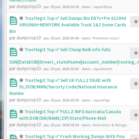
par
dumpstop10
- jeu. 30 juil. 2026 05:50
- dans :
JapanShop
Trustlegit.Top ✅ Sell Dumps Bin EBTs+Pin 622044
VIRGINIA+NEWYORK Available Track 1&2 Some Cards
Bin
par
dumpstop10
- jeu. 30 juil. 2026 05:46
- dans :
Presentez-vous !
Trustlegit.Top ✅ Sell Cheap Bulk info fullz
SSN|DateDOB|drivers_statefname|account_number|routing_
par
dumpstop10
- jeu. 30 juil. 2026 05:43
- dans :
JapaSearch
Trustlegit.Top ✅ Sell UK FULLZ DEAD with
DL/DOB/MMN/Sercirty Code/National Insurance
Numbe
par
dumpstop10
- jeu. 30 juil. 2026 05:39
- dans :
JapanFigs
Trustlegit.Top ✅ FULLZ INFO Australia/Canada
with DOB/SIN/NAME/ZIP/State/Phone-Mail
par
dumpstop10
- jeu. 30 juil. 2026 05:34
- dans :
Animation & Manga
Trustlegit.Top ✅ Fresh Working Dumps With Pins