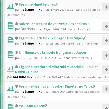
Figurine Minette-chan
par
hatsune miku
- lun. 4 mars 2024 21:16
- dans :
La boutique
de JapanFigs
suivre l'entretien de vos véhicules anciens ?
par
Dutchery
- mer. 15 juil. 2026 16:04
- dans :
Hors-Sujet
Figurine Black Goku - Dragon Ball Super
par
hatsune miku
- jeu. 25 janv. 2018 08:05
- dans :
Fast Shop
L'influence de la mode française au Japon
par
braddy
- lun. 13 juil. 2026 17:52
- dans :
Presentez-vous !
Figurine Nendoroid Mikazuki Munechika - Touken
Ranbu - Online
par
hatsune miku
- dim. 7 oct. 2018 01:02
- dans :
La boutique de JapanFig
Figurine Hashibira Inosuke - Kimetsu no Yaiba
par
hatsune miku
- jeu. 7 mars 2024 16:30
- dans :
La boutique
de JapanFigs
WCF Son Goten