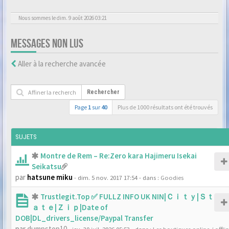
Nous sommes le dim. 9 août 2026 03:21
MESSAGES NON LUS
Aller à la recherche avancée
Rechercher
Page
1
sur
40
Plus de 1000 résultats ont été trouvés
SUJETS
Montre de Rem – Re:Zero kara Hajimeru Isekai
Seikatsu
par
hatsune miku
- dim. 5 nov. 2017 17:54
- dans :
Goodies
Trustlegit.Top ✅ FULLZ INFO UK NIN|Ｃｉｔｙ|Ｓｔ
ａｔｅ|Ｚｉｐ|Date of
DOB|DL_drivers_license/Paypal Transfer
par
dumpstop10