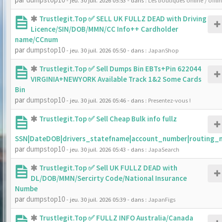
- jeu. 30 juil. 2026 05:53
- dans :
Les boutiques online / offli
Trustlegit.Top ✅ SELL UK FULLZ DEAD with Driving
Licence/SIN/DOB/MMN/CC Info++ Cardholder
name/CCnum
par
dumpstop10
- jeu. 30 juil. 2026 05:50
- dans :
JapanShop
Trustlegit.Top ✅ Sell Dumps Bin EBTs+Pin 622044
VIRGINIA+NEWYORK Available Track 1&2 Some Cards
Bin
par
dumpstop10
- jeu. 30 juil. 2026 05:46
- dans :
Presentez-vous !
Trustlegit.Top ✅ Sell Cheap Bulk info fullz
SSN|DateDOB|drivers_statefname|account_number|routing_
par
dumpstop10
- jeu. 30 juil. 2026 05:43
- dans :
JapaSearch
Trustlegit.Top ✅ Sell UK FULLZ DEAD with
DL/DOB/MMN/Sercirty Code/National Insurance
Numbe
par
dumpstop10
- jeu. 30 juil. 2026 05:39
- dans :
JapanFigs
Trustlegit.Top ✅ FULLZ INFO Australia/Canada