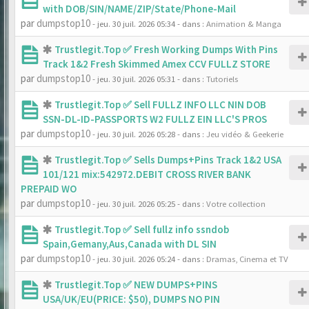
with DOB/SIN/NAME/ZIP/State/Phone-Mail
par
dumpstop10
- jeu. 30 juil. 2026 05:34
- dans :
Animation & Manga
Trustlegit.Top ✅ Fresh Working Dumps With Pins
Track 1&2 Fresh Skimmed Amex CCV FULLZ STORE
par
dumpstop10
- jeu. 30 juil. 2026 05:31
- dans :
Tutoriels
Trustlegit.Top ✅ Sell FULLZ INFO LLC NIN DOB
SSN-DL-ID-PASSPORTS W2 FULLZ EIN LLC'S PROS
par
dumpstop10
- jeu. 30 juil. 2026 05:28
- dans :
Jeu vidéo & Geekerie
Trustlegit.Top ✅ Sells Dumps+Pins Track 1&2 USA
101/121 mix:542972.DEBIT CROSS RIVER BANK
PREPAID WO
par
dumpstop10
- jeu. 30 juil. 2026 05:25
- dans :
Votre collection
Trustlegit.Top ✅ Sell fullz info ssndob
Spain,Gemany,Aus,Canada with DL SIN
par
dumpstop10
- jeu. 30 juil. 2026 05:24
- dans :
Dramas, Cinema et TV
Trustlegit.Top ✅ NEW DUMPS+PINS
USA/UK/EU(PRICE: $50), DUMPS NO PIN