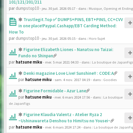
101/121/201/211
par
dumpstop10
- jeu. 30 juil. 2026 05:17
- dans :
Musique, Opening et Ending
Trustlegit.Top ✅ DUMPS+PINS, EBT+PINS, CC+CVV
in one place!Paypal.Cashapp/EBT Carding Method:
How To
par
dumpstop10
- jeu. 30 juil. 2026 05:15
- dans :
Hors-Sujet
Figurine Elizabeth Liones - Nanatsu no Taizai:
Fundo no Shinpan
par
hatsune miku
- mer. 5 mai 2021 04:33
- dans :
La boutique de JapanFig
Denki magazine Love Live! Sunshine!! : CODE:A
par
hatsune miku
- sam. 4 nov. 2017 04:19
- dans :
Goodies
Figurine Formidable - Azur Lane
par
hatsune miku
- mer. 6 mars 2024 17:56
- dans :
La boutique
de JapanFigs
Figurine Klaudia Valentz - Atelier Ryza 2
~Ushinawareta Denshou to Himitsu no Yousei~
par
hatsune miku
- mer. 6 mars 2024 17:24
- dans :
La boutique de JapanFi