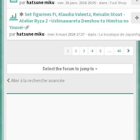
par
hatsune miku
- ven. 26 janv. 2018 20:05
- dans :
Fast Shop
Set figurines Fi, Klaudia Valentz, Reisalin Stout -
Atelier Ryza 2 ~Ushinawareta Denshou to Himitsu no
Yousei~
par
hatsune miku
- mer. 6 mars 2024 17:37
- dans :
La boutique de JapanFi
1
2
3
4
5
…
40
Select the forum to jump to
Aller à la recherche avancée