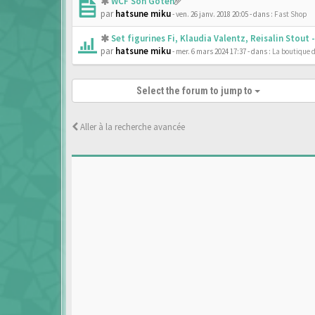
WCF Son Goten
par
hatsune miku
- ven. 26 janv. 2018 20:05
- dans :
Fast Shop
Set figurines Fi, Klaudia Valentz, Reisalin Stout
par
hatsune miku
- mer. 6 mars 2024 17:37
- dans :
La boutique 
Select the forum to jump to
Aller à la recherche avancée