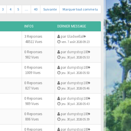
3
4
5
…
40
Suivante
Marquer tout comme lu
INFOS
DERNIER MESSAGE
3 Reponses
par
Gladwella
48511 Vues
ven. 7 août 2026 09:23
0 Reponses
par
dumpstop10
982 Vues
jeu. 30 juil. 2026 05:53
0 Reponses
par
dumpstop10
1009 Vues
jeu. 30 juil. 2026 05:50
0 Reponses
par
dumpstop10
827 Vues
jeu. 30 juil. 2026 05:46
0 Reponses
par
dumpstop10
989 Vues
jeu. 30 juil. 2026 05:43
0 Reponses
par
dumpstop10
806 Vues
jeu. 30 juil. 2026 05:39
0 Reponses
par
dumpstop10