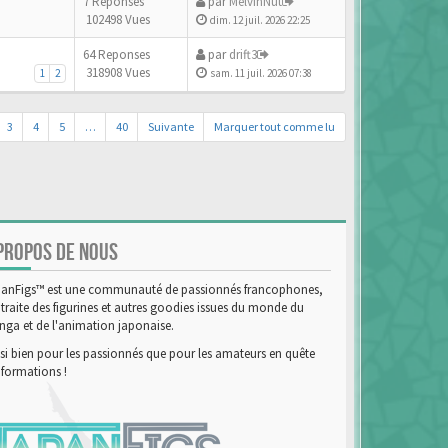
7 Reponses
par
MelvinNut
102498 Vues
dim. 12 juil. 2026 22:25
64 Reponses
par
drift3
318908 Vues
1
2
sam. 11 juil. 2026 07:38
3
4
5
…
40
Suivante
Marquer tout comme lu
PROPOS DE NOUS
anFigs™ est une communauté de passionnés francophones,
 traite des figurines et autres goodies issues du monde du
ga et de l'animation japonaise.
si bien pour les passionnés que pour les amateurs en quête
nformations !