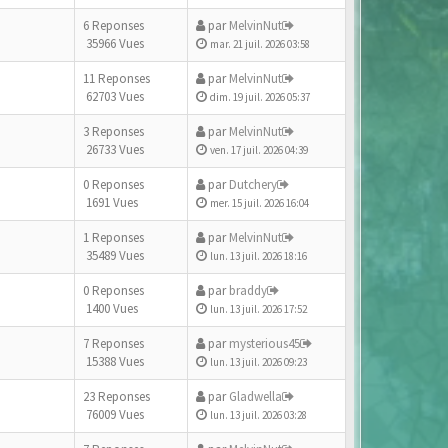
6 Reponses
par
MelvinNut
35966 Vues
mar. 21 juil. 2026 03:58
11 Reponses
par
MelvinNut
62703 Vues
dim. 19 juil. 2026 05:37
3 Reponses
par
MelvinNut
26733 Vues
ven. 17 juil. 2026 04:39
0 Reponses
par
Dutchery
1691 Vues
mer. 15 juil. 2026 16:04
1 Reponses
par
MelvinNut
35489 Vues
lun. 13 juil. 2026 18:16
0 Reponses
par
braddy
1400 Vues
lun. 13 juil. 2026 17:52
7 Reponses
par
mysterious45
15388 Vues
lun. 13 juil. 2026 09:23
23 Reponses
par
Gladwella
76009 Vues
lun. 13 juil. 2026 03:28