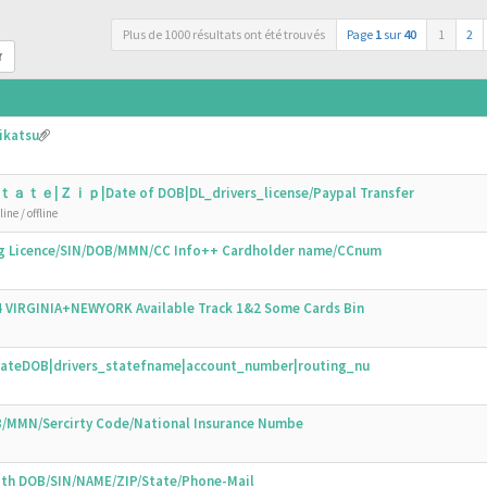
Plus de 1000 résultats ont été trouvés
Page
1
sur
40
1
2
r
ikatsu
ｔａｔｅ|Ｚｉｐ|Date of DOB|DL_drivers_license/Paypal Transfer
ine / offline
ing Licence/SIN/DOB/MMN/CC Info++ Cardholder name/CCnum
44 VIRGINIA+NEWYORK Available Track 1&2 Some Cards Bin
N|DateDOB|drivers_statefname|account_number|routing_nu
OB/MMN/Sercirty Code/National Insurance Numbe
with DOB/SIN/NAME/ZIP/State/Phone-Mail