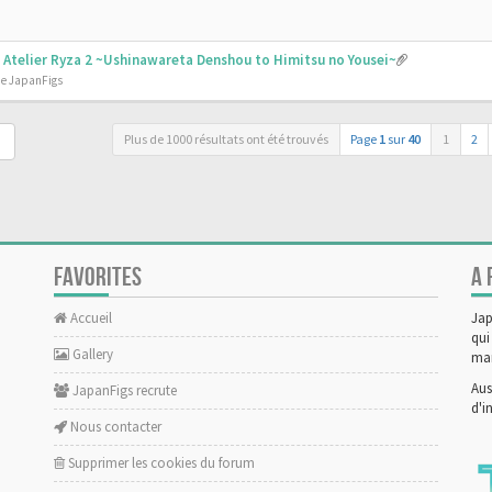
 - Atelier Ryza 2 ~Ushinawareta Denshou to Himitsu no Yousei~
de JapanFigs
Plus de 1000 résultats ont été trouvés
Page
1
sur
40
1
2
FAVORITES
A 
Accueil
Jap
qui
Gallery
man
Aus
JapanFigs recrute
d'i
Nous contacter
Supprimer les cookies du forum