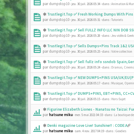
par
dumpstop10
- jeu. 30 juil. 2026 05:34
- dans :
Animation & Ma
Trustlegit.Top ✅ Fresh Working Dumps With Pin
par
dumpstop10
- jeu. 30 juil. 2026 05:31
- dans :
Tutoriels
Trustlegit.Top ✅ Sell FULLZ INFO LLC NIN DOB 
par
dumpstop10
- jeu. 30 juil. 2026 05:28
- dans :
Jeu vidéo & Geek
Trustlegit.Top ✅ Sells Dumps+Pins Track 1&2 U
par
dumpstop10
- jeu. 30 juil. 2026 05:25
- dans :
Votre collection
Trustlegit.Top ✅ Sell fullz info ssndob Spain,G
par
dumpstop10
- jeu. 30 juil. 2026 05:24
- dans :
Dramas, Cinema
Trustlegit.Top ✅ NEW DUMPS+PINS USA/UK/EU(PR
par
dumpstop10
- jeu. 30 juil. 2026 05:17
- dans :
Musique, Openin
Trustlegit.Top ✅ DUMPS+PINS, EBT+PINS, CC+CV
par
dumpstop10
- jeu. 30 juil. 2026 05:15
- dans :
Hors-Sujet
Figurine Elizabeth Liones - Nanatsu no Taizai: F
par
hatsune miku
- mer. 5 mai 2021 04:33
- dans :
La boutique d
Denki magazine Love Live! Sunshine!! : CODE:A
par
hatsune miku
- sam. 4 nov. 2017 04:19
- dans :
Goodies