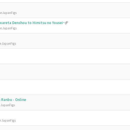
de JapanFigs
nawareta Denshou to Himitsu no Yousei~
de JapanFigs
de JapanFigs
 Ranbu - Online
e JapanFigs
e JapanFigs