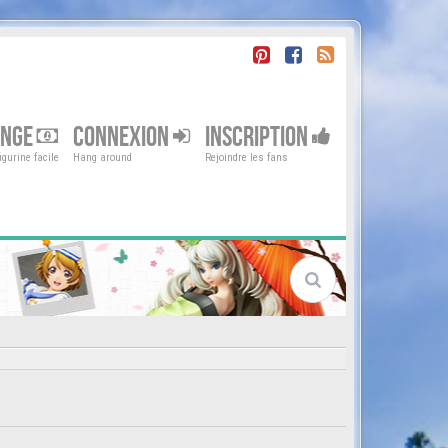
ENGE
CONNEXION
INSCRIPTION
gurine facile
Hang around
Rejoindre les fans