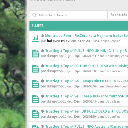
Recherche
SUJETS
Montre de Rem – Re:Zero kara Hajimeru Isekai Se
par
hatsune miku
- dim. 5 nov. 2017 17:54
- dans :
Goodies
Trustlegit.Top ✅ FULLZ INFO UK NIN|Ｃｉｔｙ|Ｓ
par
dumpstop10
- jeu. 30 juil. 2026 05:53
- dans :
Les boutiques onl
Trustlegit.Top ✅ SELL UK FULLZ DEAD with Driv
par
dumpstop10
- jeu. 30 juil. 2026 05:50
- dans :
JapanShop
Trustlegit.Top ✅ Sell Dumps Bin EBTs+Pin 6220
par
dumpstop10
- jeu. 30 juil. 2026 05:46
- dans :
Presentez-vous !
Trustlegit.Top ✅ Sell Cheap Bulk info fullz SS
par
dumpstop10
- jeu. 30 juil. 2026 05:43
- dans :
JapaSearch
Trustlegit.Top ✅ Sell UK FULLZ DEAD with DL/D
par
dumpstop10
- jeu. 30 juil. 2026 05:39
- dans :
JapanFigs
Trustlegit.Top ✅ FULLZ INFO Australia/Canada 