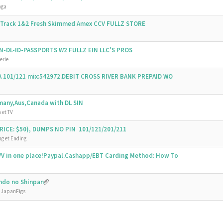
nga
s Track 1&2 Fresh Skimmed Amex CCV FULLZ STORE
SSN-DL-ID-PASSPORTS W2 FULLZ EIN LLC'S PROS
erie
SA 101/121 mix:542972.DEBIT CROSS RIVER BANK PREPAID WO
emany,Aus,Canada with DL SIN
 et TV
ICE: $50), DUMPS NO PIN 101/121/201/211
g et Ending
V in one place!Paypal.Cashapp/EBT Carding Method: How To
undo no Shinpan
e JapanFigs