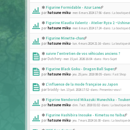
Figurine Formidable - Azur Lane
par
hatsune miku
- mer. 6 mars 2024 17:56
- dans :
La boutique 
Figurine Klaudia Valentz - Atelier Ryza 2 ~Ushi
par
hatsune miku
- mer. 6 mars 2024 17:24
- dans :
La boutique 
Figurine Minette-chan
par
hatsune miku
- lun. 4 mars 2024 21:16
- dans :
La boutique 
suivre l'entretien de vos véhicules anciens ?
par
Dutchery
- mer. 15 juil. 2026 16:04
- dans :
Hors-Sujet
Figurine Black Goku - Dragon Ball Super
par
hatsune miku
- jeu. 25 janv. 2018 08:05
- dans :
Fast Shop
L'influence de la mode française au Japon
par
braddy
- lun. 13 juil. 2026 17:52
- dans :
Presentez-vous !
Figurine Nendoroid Mikazuki Munechika - Touken
par
hatsune miku
- dim. 7 oct. 2018 01:02
- dans :
La boutique d
Figurine Hashibira Inosuke - Kimetsu no Yaiba
par
hatsune miku
- jeu. 7 mars 2024 16:30
- dans :
La boutique d