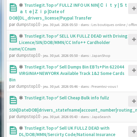
Trustlegit.Top ✅ FULLZ INFO UK NIN|Ｃｉｔｙ|Ｓｔ
ａｔｅ|Ｚｉｐ|Date of
DOB|DL_drivers_license/Paypal Transfer
par
dumpstop10
- jeu. 30 juil. 2026 05:53
- dans :
Les boutiques online / offli
Trustlegit.Top ✅ SELL UK FULLZ DEAD with Driving
Licence/SIN/DOB/MMN/CC Info++ Cardholder
name/CCnum
par
dumpstop10
- jeu. 30 juil. 2026 05:50
- dans :
JapanShop
Trustlegit.Top ✅ Sell Dumps Bin EBTs+Pin 622044
VIRGINIA+NEWYORK Available Track 1&2 Some Cards
Bin
par
dumpstop10
- jeu. 30 juil. 2026 05:46
- dans :
Presentez-vous !
Trustlegit.Top ✅ Sell Cheap Bulk info fullz
SSN|DateDOB|drivers_statefname|account_number|routing_
par
dumpstop10
- jeu. 30 juil. 2026 05:43
- dans :
JapaSearch
Trustlegit.Top ✅ Sell UK FULLZ DEAD with
DL/DOB/MMN/Sercirty Code/National Insurance