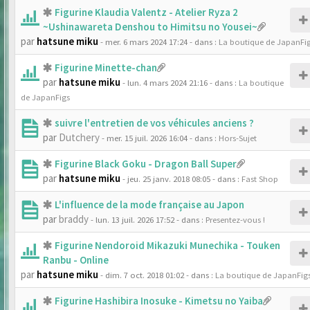
Figurine Klaudia Valentz - Atelier Ryza 2
~Ushinawareta Denshou to Himitsu no Yousei~
par
hatsune miku
- mer. 6 mars 2024 17:24
- dans :
La boutique de JapanFi
Figurine Minette-chan
par
hatsune miku
- lun. 4 mars 2024 21:16
- dans :
La boutique
de JapanFigs
suivre l'entretien de vos véhicules anciens ?
par
Dutchery
- mer. 15 juil. 2026 16:04
- dans :
Hors-Sujet
Figurine Black Goku - Dragon Ball Super
par
hatsune miku
- jeu. 25 janv. 2018 08:05
- dans :
Fast Shop
L'influence de la mode française au Japon
par
braddy
- lun. 13 juil. 2026 17:52
- dans :
Presentez-vous !
Figurine Nendoroid Mikazuki Munechika - Touken
Ranbu - Online
par
hatsune miku
- dim. 7 oct. 2018 01:02
- dans :
La boutique de JapanFig
Figurine Hashibira Inosuke - Kimetsu no Yaiba