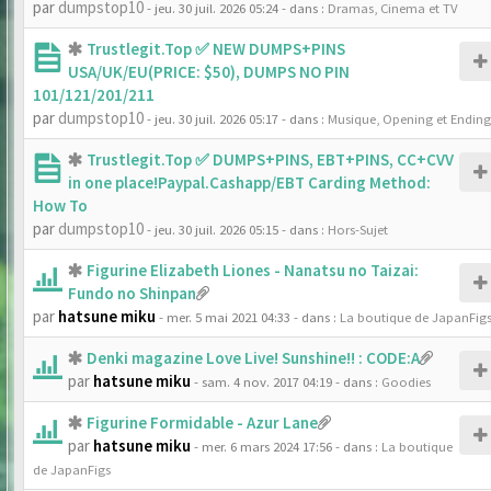
par
dumpstop10
- jeu. 30 juil. 2026 05:24
- dans :
Dramas, Cinema et TV
Trustlegit.Top ✅ NEW DUMPS+PINS
USA/UK/EU(PRICE: $50), DUMPS NO PIN
101/121/201/211
par
dumpstop10
- jeu. 30 juil. 2026 05:17
- dans :
Musique, Opening et Ending
Trustlegit.Top ✅ DUMPS+PINS, EBT+PINS, CC+CVV
in one place!Paypal.Cashapp/EBT Carding Method:
How To
par
dumpstop10
- jeu. 30 juil. 2026 05:15
- dans :
Hors-Sujet
Figurine Elizabeth Liones - Nanatsu no Taizai:
Fundo no Shinpan
par
hatsune miku
- mer. 5 mai 2021 04:33
- dans :
La boutique de JapanFig
Denki magazine Love Live! Sunshine!! : CODE:A
par
hatsune miku
- sam. 4 nov. 2017 04:19
- dans :
Goodies
Figurine Formidable - Azur Lane
par
hatsune miku
- mer. 6 mars 2024 17:56
- dans :
La boutique
de JapanFigs