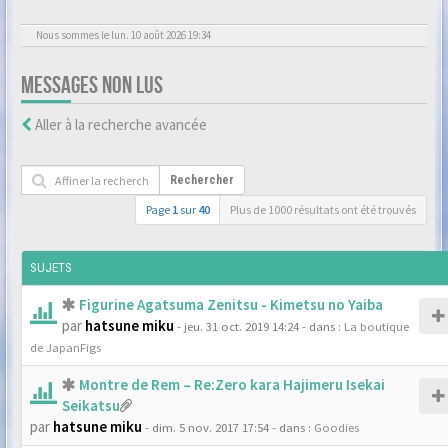
Nous sommes le lun. 10 août 2026 19:34
MESSAGES NON LUS
Aller à la recherche avancée
Rechercher
Page
1
sur
40
Plus de 1000 résultats ont été trouvés
SUJETS
Figurine Agatsuma Zenitsu - Kimetsu no Yaiba
par
hatsune miku
- jeu. 31 oct. 2019 14:24
- dans :
La boutique
de JapanFigs
Montre de Rem – Re:Zero kara Hajimeru Isekai
Seikatsu
par
hatsune miku
- dim. 5 nov. 2017 17:54
- dans :
Goodies