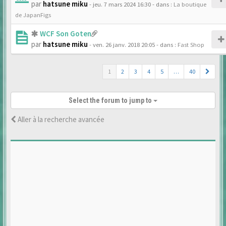
par
hatsune miku
- jeu. 7 mars 2024 16:30
- dans :
La boutique
de JapanFigs
WCF Son Goten
par
hatsune miku
- ven. 26 janv. 2018 20:05
- dans :
Fast Shop
1
2
3
4
5
…
40
Select the forum to jump to
Aller à la recherche avancée