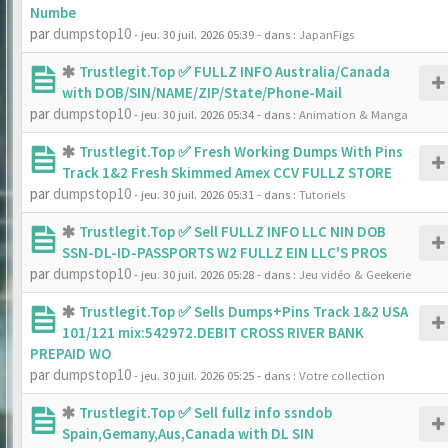
Numbe
par
dumpstop10
- jeu. 30 juil. 2026 05:39
- dans :
JapanFigs
Trustlegit.Top ✅ FULLZ INFO Australia/Canada
with DOB/SIN/NAME/ZIP/State/Phone-Mail
par
dumpstop10
- jeu. 30 juil. 2026 05:34
- dans :
Animation & Manga
Trustlegit.Top ✅ Fresh Working Dumps With Pins
Track 1&2 Fresh Skimmed Amex CCV FULLZ STORE
par
dumpstop10
- jeu. 30 juil. 2026 05:31
- dans :
Tutoriels
Trustlegit.Top ✅ Sell FULLZ INFO LLC NIN DOB
SSN-DL-ID-PASSPORTS W2 FULLZ EIN LLC'S PROS
par
dumpstop10
- jeu. 30 juil. 2026 05:28
- dans :
Jeu vidéo & Geekerie
Trustlegit.Top ✅ Sells Dumps+Pins Track 1&2 USA
101/121 mix:542972.DEBIT CROSS RIVER BANK
PREPAID WO
par
dumpstop10
- jeu. 30 juil. 2026 05:25
- dans :
Votre collection
Trustlegit.Top ✅ Sell fullz info ssndob
Spain,Gemany,Aus,Canada with DL SIN