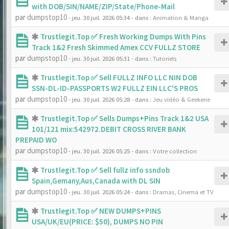
with DOB/SIN/NAME/ZIP/State/Phone-Mail
par
dumpstop10
- jeu. 30 juil. 2026 05:34
- dans :
Animation & Manga
Trustlegit.Top ✅ Fresh Working Dumps With Pins
Track 1&2 Fresh Skimmed Amex CCV FULLZ STORE
par
dumpstop10
- jeu. 30 juil. 2026 05:31
- dans :
Tutoriels
Trustlegit.Top ✅ Sell FULLZ INFO LLC NIN DOB
SSN-DL-ID-PASSPORTS W2 FULLZ EIN LLC'S PROS
par
dumpstop10
- jeu. 30 juil. 2026 05:28
- dans :
Jeu vidéo & Geekerie
Trustlegit.Top ✅ Sells Dumps+Pins Track 1&2 USA
101/121 mix:542972.DEBIT CROSS RIVER BANK
PREPAID WO
par
dumpstop10
- jeu. 30 juil. 2026 05:25
- dans :
Votre collection
Trustlegit.Top ✅ Sell fullz info ssndob
Spain,Gemany,Aus,Canada with DL SIN
par
dumpstop10
- jeu. 30 juil. 2026 05:24
- dans :
Dramas, Cinema et TV
Trustlegit.Top ✅ NEW DUMPS+PINS
USA/UK/EU(PRICE: $50), DUMPS NO PIN