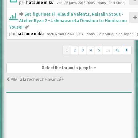
par
hatsune miku
- ven. 26 janv. 2018 20:05
- dans :
Fast Shop
Set figurines Fi, Klaudia Valentz, Reisalin Stout -
Atelier Ryza 2 ~Ushinawareta Denshou to Himitsu no
Yousei~
par
hatsune miku
- mer. 6 mars 2024 17:37
- dans :
La boutique de JapanFi
1
2
3
4
5
…
40
Select the forum to jump to
Aller à la recherche avancée