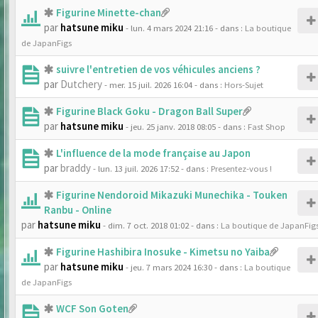
Figurine Minette-chan
par
hatsune miku
- lun. 4 mars 2024 21:16
- dans :
La boutique
de JapanFigs
suivre l'entretien de vos véhicules anciens ?
par
Dutchery
- mer. 15 juil. 2026 16:04
- dans :
Hors-Sujet
Figurine Black Goku - Dragon Ball Super
par
hatsune miku
- jeu. 25 janv. 2018 08:05
- dans :
Fast Shop
L'influence de la mode française au Japon
par
braddy
- lun. 13 juil. 2026 17:52
- dans :
Presentez-vous !
Figurine Nendoroid Mikazuki Munechika - Touken
Ranbu - Online
par
hatsune miku
- dim. 7 oct. 2018 01:02
- dans :
La boutique de JapanFig
Figurine Hashibira Inosuke - Kimetsu no Yaiba
par
hatsune miku
- jeu. 7 mars 2024 16:30
- dans :
La boutique
de JapanFigs
WCF Son Goten