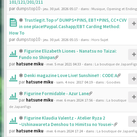
101/121/201/211
par
dumpstop10
- jeu. 30 juil. 2026 05:17
- dans :
Musique, Opening et Ending
Trustlegit.Top ✅ DUMPS+PINS, EBT+PINS, CC+CVV
in one place!Paypal.Cashapp/EBT Carding Method:
How To
par
dumpstop10
- jeu. 30 juil. 2026 05:15
- dans :
Hors-Sujet
Figurine Elizabeth Liones - Nanatsu no Taizai:
Fundo no Shinpan
par
hatsune miku
- mer. 5 mai 2021 04:33
- dans :
La boutique de JapanFig
Denki magazine Love Live! Sunshine!! : CODE:A
par
hatsune miku
- sam. 4 nov. 2017 04:19
- dans :
Goodies
Figurine Formidable - Azur Lane
par
hatsune miku
- mer. 6 mars 2024 17:56
- dans :
La boutique
de JapanFigs
Figurine Klaudia Valentz - Atelier Ryza 2
~Ushinawareta Denshou to Himitsu no Yousei~
par
hatsune miku
- mer. 6 mars 2024 17:24
- dans :
La boutique de JapanFi