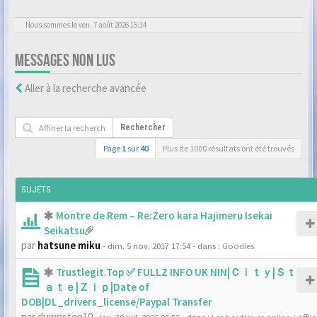
Nous sommes le ven. 7 août 2026 15:14
MESSAGES NON LUS
Aller à la recherche avancée
Rechercher
Page
1
sur
40
Plus de 1000 résultats ont été trouvés
SUJETS
Montre de Rem – Re:Zero kara Hajimeru Isekai
Seikatsu
par
hatsune miku
- dim. 5 nov. 2017 17:54
- dans :
Goodies
Trustlegit.Top ✅ FULLZ INFO UK NIN|Ｃｉｔｙ|Ｓｔ
ａｔｅ|Ｚｉｐ|Date of
DOB|DL_drivers_license/Paypal Transfer
par
dumpstop10