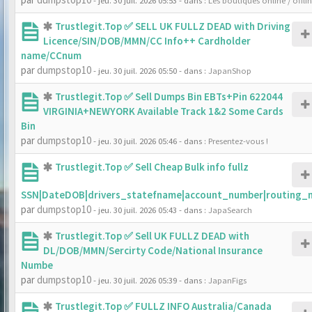
- jeu. 30 juil. 2026 05:53
- dans :
Les boutiques online / offli
Trustlegit.Top ✅ SELL UK FULLZ DEAD with Driving
Licence/SIN/DOB/MMN/CC Info++ Cardholder
name/CCnum
par
dumpstop10
- jeu. 30 juil. 2026 05:50
- dans :
JapanShop
Trustlegit.Top ✅ Sell Dumps Bin EBTs+Pin 622044
VIRGINIA+NEWYORK Available Track 1&2 Some Cards
Bin
par
dumpstop10
- jeu. 30 juil. 2026 05:46
- dans :
Presentez-vous !
Trustlegit.Top ✅ Sell Cheap Bulk info fullz
SSN|DateDOB|drivers_statefname|account_number|routing_
par
dumpstop10
- jeu. 30 juil. 2026 05:43
- dans :
JapaSearch
Trustlegit.Top ✅ Sell UK FULLZ DEAD with
DL/DOB/MMN/Sercirty Code/National Insurance
Numbe
par
dumpstop10
- jeu. 30 juil. 2026 05:39
- dans :
JapanFigs
Trustlegit.Top ✅ FULLZ INFO Australia/Canada