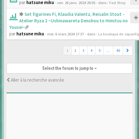
par
hatsune miku
- ven. 26 janv. 2018 20:05
- dans :
Fast Shop
Set figurines Fi, Klaudia Valentz, Reisalin Stout -
Atelier Ryza 2 ~Ushinawareta Denshou to Himitsu no
Yousei~
par
hatsune miku
- mer. 6 mars 2024 17:37
- dans :
La boutique de JapanFi
1
2
3
4
5
…
40
Select the forum to jump to
Aller à la recherche avancée