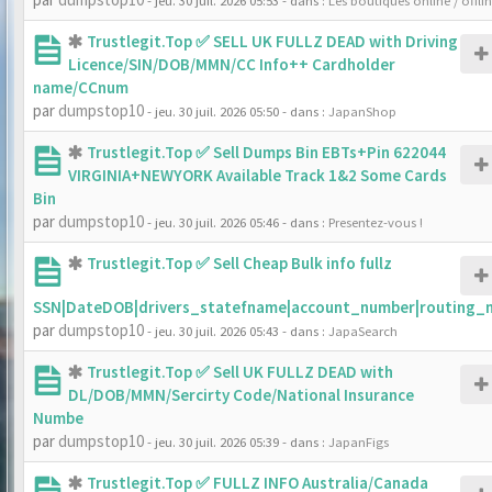
- jeu. 30 juil. 2026 05:53
- dans :
Les boutiques online / offli
Trustlegit.Top ✅ SELL UK FULLZ DEAD with Driving
Licence/SIN/DOB/MMN/CC Info++ Cardholder
name/CCnum
par
dumpstop10
- jeu. 30 juil. 2026 05:50
- dans :
JapanShop
Trustlegit.Top ✅ Sell Dumps Bin EBTs+Pin 622044
VIRGINIA+NEWYORK Available Track 1&2 Some Cards
Bin
par
dumpstop10
- jeu. 30 juil. 2026 05:46
- dans :
Presentez-vous !
Trustlegit.Top ✅ Sell Cheap Bulk info fullz
SSN|DateDOB|drivers_statefname|account_number|routing_
par
dumpstop10
- jeu. 30 juil. 2026 05:43
- dans :
JapaSearch
Trustlegit.Top ✅ Sell UK FULLZ DEAD with
DL/DOB/MMN/Sercirty Code/National Insurance
Numbe
par
dumpstop10
- jeu. 30 juil. 2026 05:39
- dans :
JapanFigs
Trustlegit.Top ✅ FULLZ INFO Australia/Canada