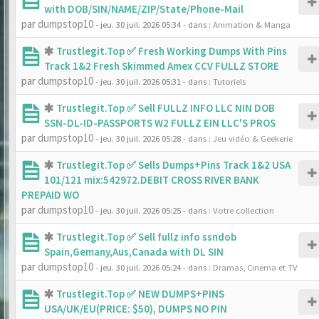
with DOB/SIN/NAME/ZIP/State/Phone-Mail
par
dumpstop10
- jeu. 30 juil. 2026 05:34
- dans :
Animation & Manga
Trustlegit.Top ✅ Fresh Working Dumps With Pins
Track 1&2 Fresh Skimmed Amex CCV FULLZ STORE
par
dumpstop10
- jeu. 30 juil. 2026 05:31
- dans :
Tutoriels
Trustlegit.Top ✅ Sell FULLZ INFO LLC NIN DOB
SSN-DL-ID-PASSPORTS W2 FULLZ EIN LLC'S PROS
par
dumpstop10
- jeu. 30 juil. 2026 05:28
- dans :
Jeu vidéo & Geekerie
Trustlegit.Top ✅ Sells Dumps+Pins Track 1&2 USA
101/121 mix:542972.DEBIT CROSS RIVER BANK
PREPAID WO
par
dumpstop10
- jeu. 30 juil. 2026 05:25
- dans :
Votre collection
Trustlegit.Top ✅ Sell fullz info ssndob
Spain,Gemany,Aus,Canada with DL SIN
par
dumpstop10
- jeu. 30 juil. 2026 05:24
- dans :
Dramas, Cinema et TV
Trustlegit.Top ✅ NEW DUMPS+PINS
USA/UK/EU(PRICE: $50), DUMPS NO PIN