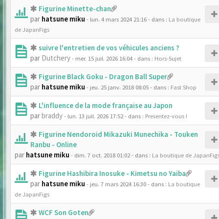
Figurine Minette-chan
par
hatsune miku
- lun. 4 mars 2024 21:16
- dans :
La boutique
de JapanFigs
suivre l'entretien de vos véhicules anciens ?
par
Dutchery
- mer. 15 juil. 2026 16:04
- dans :
Hors-Sujet
Figurine Black Goku - Dragon Ball Super
par
hatsune miku
- jeu. 25 janv. 2018 08:05
- dans :
Fast Shop
L'influence de la mode française au Japon
par
braddy
- lun. 13 juil. 2026 17:52
- dans :
Presentez-vous !
Figurine Nendoroid Mikazuki Munechika - Touken
Ranbu - Online
par
hatsune miku
- dim. 7 oct. 2018 01:02
- dans :
La boutique de JapanFig
Figurine Hashibira Inosuke - Kimetsu no Yaiba
par
hatsune miku
- jeu. 7 mars 2024 16:30
- dans :
La boutique
de JapanFigs
WCF Son Goten