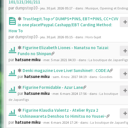
101/121/201/211
par
dumpstop10
- jeu. 30 juil. 2026 05:17
- dans :
Musique, Opening et Ending
Trustlegit.Top ✅ DUMPS+PINS, EBT+PINS, CC+CVV
in one place!Paypal.Cashapp/EBT Carding Method:
How To
par
dumpstop10
- jeu. 30 juil. 2026 05:15
- dans :
Hors-Sujet
Figurine Elizabeth Liones - Nanatsu no Taizai:
Fundo no Shinpan
par
hatsune miku
- mer. 5 mai 2021 04:33
- dans :
La boutique de JapanFig
Denki magazine Love Live! Sunshine!! : CODE:A
par
hatsune miku
- sam. 4 nov. 2017 04:19
- dans :
Goodies
Figurine Formidable - Azur Lane
par
hatsune miku
- mer. 6 mars 2024 17:56
- dans :
La boutique
de JapanFigs
Figurine Klaudia Valentz - Atelier Ryza 2
~Ushinawareta Denshou to Himitsu no Yousei~
par
hatsune miku
- mer. 6 mars 2024 17:24
- dans :
La boutique de JapanFi