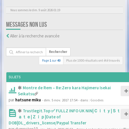
Nous sommes le dim. 9 août 2026 01:19
MESSAGES NON LUS
Aller à la recherche avancée
Rechercher
Page
1
sur
40
Plus de 1000 résultats ont été trouvés
SUJETS
Montre de Rem – Re:Zero kara Hajimeru Isekai
Seikatsu
par
hatsune miku
- dim. 5 nov. 2017 17:54
- dans :
Goodies
Trustlegit.Top ✅ FULLZ INFO UK NIN|Ｃｉｔｙ|Ｓｔ
ａｔｅ|Ｚｉｐ|Date of
DOB|DL_drivers_license/Paypal Transfer
par
dumpstop10