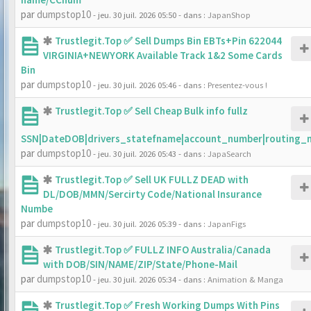
par
dumpstop10
- jeu. 30 juil. 2026 05:50
- dans :
JapanShop
Trustlegit.Top ✅ Sell Dumps Bin EBTs+Pin 622044
VIRGINIA+NEWYORK Available Track 1&2 Some Cards
Bin
par
dumpstop10
- jeu. 30 juil. 2026 05:46
- dans :
Presentez-vous !
Trustlegit.Top ✅ Sell Cheap Bulk info fullz
SSN|DateDOB|drivers_statefname|account_number|routing_
par
dumpstop10
- jeu. 30 juil. 2026 05:43
- dans :
JapaSearch
Trustlegit.Top ✅ Sell UK FULLZ DEAD with
DL/DOB/MMN/Sercirty Code/National Insurance
Numbe
par
dumpstop10
- jeu. 30 juil. 2026 05:39
- dans :
JapanFigs
Trustlegit.Top ✅ FULLZ INFO Australia/Canada
with DOB/SIN/NAME/ZIP/State/Phone-Mail
par
dumpstop10
- jeu. 30 juil. 2026 05:34
- dans :
Animation & Manga
Trustlegit.Top ✅ Fresh Working Dumps With Pins