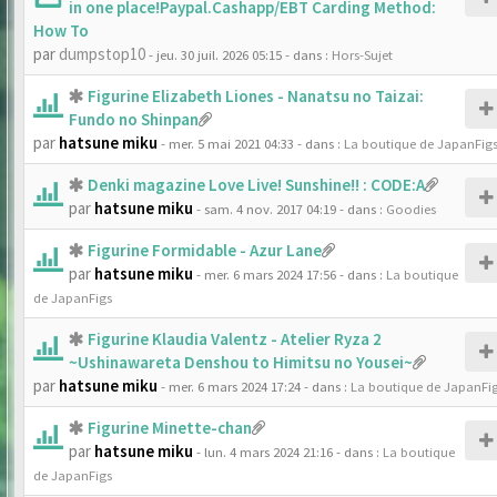
in one place!Paypal.Cashapp/EBT Carding Method:
How To
par
dumpstop10
- jeu. 30 juil. 2026 05:15
- dans :
Hors-Sujet
Figurine Elizabeth Liones - Nanatsu no Taizai:
Fundo no Shinpan
par
hatsune miku
- mer. 5 mai 2021 04:33
- dans :
La boutique de JapanFig
Denki magazine Love Live! Sunshine!! : CODE:A
par
hatsune miku
- sam. 4 nov. 2017 04:19
- dans :
Goodies
Figurine Formidable - Azur Lane
par
hatsune miku
- mer. 6 mars 2024 17:56
- dans :
La boutique
de JapanFigs
Figurine Klaudia Valentz - Atelier Ryza 2
~Ushinawareta Denshou to Himitsu no Yousei~
par
hatsune miku
- mer. 6 mars 2024 17:24
- dans :
La boutique de JapanFi
Figurine Minette-chan
par
hatsune miku
- lun. 4 mars 2024 21:16
- dans :
La boutique
de JapanFigs