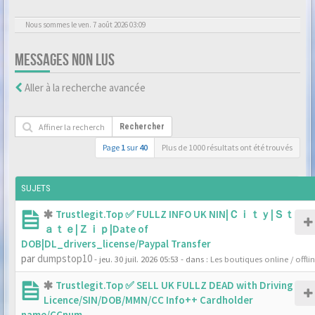
Nous sommes le ven. 7 août 2026 03:09
MESSAGES NON LUS
Aller à la recherche avancée
Rechercher
Page
1
sur
40
Plus de 1000 résultats ont été trouvés
SUJETS
Trustlegit.Top ✅ FULLZ INFO UK NIN|Ｃｉｔｙ|Ｓｔ
ａｔｅ|Ｚｉｐ|Date of
DOB|DL_drivers_license/Paypal Transfer
par
dumpstop10
- jeu. 30 juil. 2026 05:53
- dans :
Les boutiques online / offli
Trustlegit.Top ✅ SELL UK FULLZ DEAD with Driving
Licence/SIN/DOB/MMN/CC Info++ Cardholder
name/CCnum