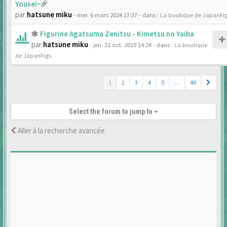
Yousei~
par
hatsune miku
- mer. 6 mars 2024 17:37
- dans :
La boutique de JapanFi
Figurine Agatsuma Zenitsu - Kimetsu no Yaiba
par
hatsune miku
- jeu. 31 oct. 2019 14:24
- dans :
La boutique
de JapanFigs
1
2
3
4
5
…
40
Select the forum to jump to
Aller à la recherche avancée