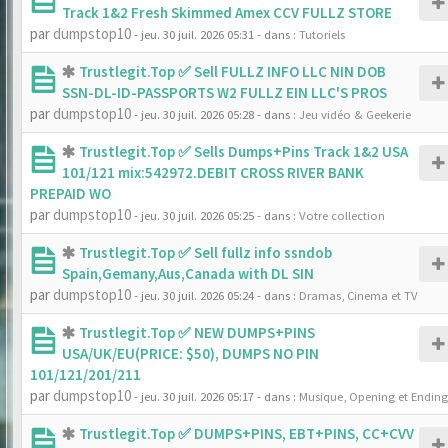
Track 1&2 Fresh Skimmed Amex CCV FULLZ STORE
par
dumpstop10
- jeu. 30 juil. 2026 05:31
- dans :
Tutoriels
Trustlegit.Top ✅ Sell FULLZ INFO LLC NIN DOB
SSN-DL-ID-PASSPORTS W2 FULLZ EIN LLC'S PROS
par
dumpstop10
- jeu. 30 juil. 2026 05:28
- dans :
Jeu vidéo & Geekerie
Trustlegit.Top ✅ Sells Dumps+Pins Track 1&2 USA
101/121 mix:542972.DEBIT CROSS RIVER BANK
PREPAID WO
par
dumpstop10
- jeu. 30 juil. 2026 05:25
- dans :
Votre collection
Trustlegit.Top ✅ Sell fullz info ssndob
Spain,Gemany,Aus,Canada with DL SIN
par
dumpstop10
- jeu. 30 juil. 2026 05:24
- dans :
Dramas, Cinema et TV
Trustlegit.Top ✅ NEW DUMPS+PINS
USA/UK/EU(PRICE: $50), DUMPS NO PIN
101/121/201/211
par
dumpstop10
- jeu. 30 juil. 2026 05:17
- dans :
Musique, Opening et Ending
Trustlegit.Top ✅ DUMPS+PINS, EBT+PINS, CC+CVV