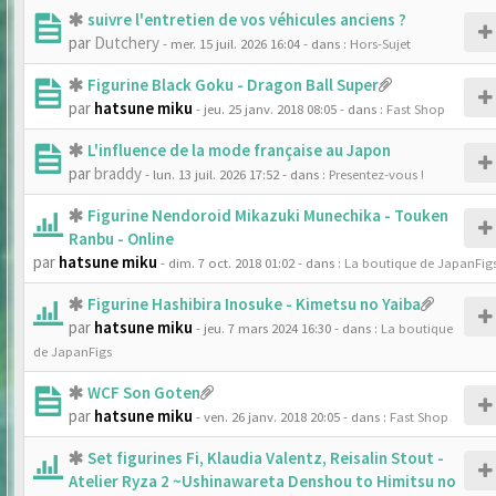
suivre l'entretien de vos véhicules anciens ?
par
Dutchery
- mer. 15 juil. 2026 16:04
- dans :
Hors-Sujet
Figurine Black Goku - Dragon Ball Super
par
hatsune miku
- jeu. 25 janv. 2018 08:05
- dans :
Fast Shop
L'influence de la mode française au Japon
par
braddy
- lun. 13 juil. 2026 17:52
- dans :
Presentez-vous !
Figurine Nendoroid Mikazuki Munechika - Touken
Ranbu - Online
par
hatsune miku
- dim. 7 oct. 2018 01:02
- dans :
La boutique de JapanFig
Figurine Hashibira Inosuke - Kimetsu no Yaiba
par
hatsune miku
- jeu. 7 mars 2024 16:30
- dans :
La boutique
de JapanFigs
WCF Son Goten
par
hatsune miku
- ven. 26 janv. 2018 20:05
- dans :
Fast Shop
Set figurines Fi, Klaudia Valentz, Reisalin Stout -
Atelier Ryza 2 ~Ushinawareta Denshou to Himitsu no