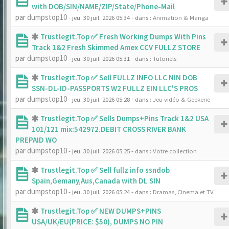
with DOB/SIN/NAME/ZIP/State/Phone-Mail
par
dumpstop10
- jeu. 30 juil. 2026 05:34
- dans :
Animation & Manga
Trustlegit.Top ✅ Fresh Working Dumps With Pins
Track 1&2 Fresh Skimmed Amex CCV FULLZ STORE
par
dumpstop10
- jeu. 30 juil. 2026 05:31
- dans :
Tutoriels
Trustlegit.Top ✅ Sell FULLZ INFO LLC NIN DOB
SSN-DL-ID-PASSPORTS W2 FULLZ EIN LLC'S PROS
par
dumpstop10
- jeu. 30 juil. 2026 05:28
- dans :
Jeu vidéo & Geekerie
Trustlegit.Top ✅ Sells Dumps+Pins Track 1&2 USA
101/121 mix:542972.DEBIT CROSS RIVER BANK
PREPAID WO
par
dumpstop10
- jeu. 30 juil. 2026 05:25
- dans :
Votre collection
Trustlegit.Top ✅ Sell fullz info ssndob
Spain,Gemany,Aus,Canada with DL SIN
par
dumpstop10
- jeu. 30 juil. 2026 05:24
- dans :
Dramas, Cinema et TV
Trustlegit.Top ✅ NEW DUMPS+PINS
USA/UK/EU(PRICE: $50), DUMPS NO PIN