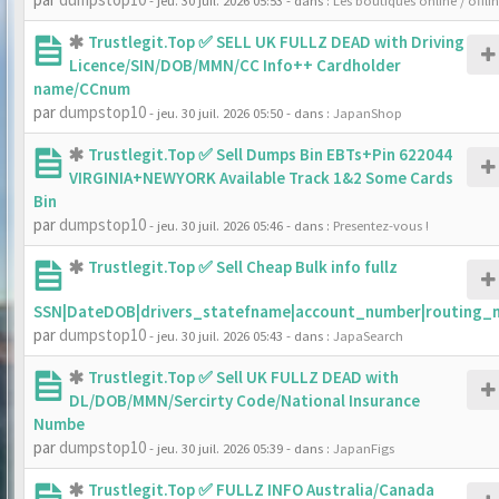
- jeu. 30 juil. 2026 05:53
- dans :
Les boutiques online / offli
Trustlegit.Top ✅ SELL UK FULLZ DEAD with Driving
Licence/SIN/DOB/MMN/CC Info++ Cardholder
name/CCnum
par
dumpstop10
- jeu. 30 juil. 2026 05:50
- dans :
JapanShop
Trustlegit.Top ✅ Sell Dumps Bin EBTs+Pin 622044
VIRGINIA+NEWYORK Available Track 1&2 Some Cards
Bin
par
dumpstop10
- jeu. 30 juil. 2026 05:46
- dans :
Presentez-vous !
Trustlegit.Top ✅ Sell Cheap Bulk info fullz
SSN|DateDOB|drivers_statefname|account_number|routing_
par
dumpstop10
- jeu. 30 juil. 2026 05:43
- dans :
JapaSearch
Trustlegit.Top ✅ Sell UK FULLZ DEAD with
DL/DOB/MMN/Sercirty Code/National Insurance
Numbe
par
dumpstop10
- jeu. 30 juil. 2026 05:39
- dans :
JapanFigs
Trustlegit.Top ✅ FULLZ INFO Australia/Canada