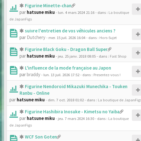
Figurine Minette-chan
par
hatsune miku
- lun. 4 mars 2024 21:16
- dans :
La boutique
de JapanFigs
suivre l'entretien de vos véhicules anciens ?
par
Dutchery
- mer. 15 juil. 2026 16:04
- dans :
Hors-Sujet
Figurine Black Goku - Dragon Ball Super
par
hatsune miku
- jeu. 25 janv. 2018 08:05
- dans :
Fast Shop
L'influence de la mode française au Japon
par
braddy
- lun. 13 juil. 2026 17:52
- dans :
Presentez-vous !
Figurine Nendoroid Mikazuki Munechika - Touken
Ranbu - Online
par
hatsune miku
- dim. 7 oct. 2018 01:02
- dans :
La boutique de JapanFig
Figurine Hashibira Inosuke - Kimetsu no Yaiba
par
hatsune miku
- jeu. 7 mars 2024 16:30
- dans :
La boutique
de JapanFigs
WCF Son Goten