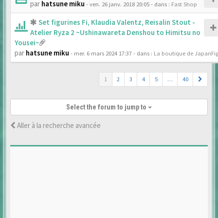
par
hatsune miku
- ven. 26 janv. 2018 20:05
- dans :
Fast Shop
Set figurines Fi, Klaudia Valentz, Reisalin Stout -
Atelier Ryza 2 ~Ushinawareta Denshou to Himitsu no
Yousei~
par
hatsune miku
- mer. 6 mars 2024 17:37
- dans :
La boutique de JapanFi
1
2
3
4
5
…
40
Select the forum to jump to
Aller à la recherche avancée