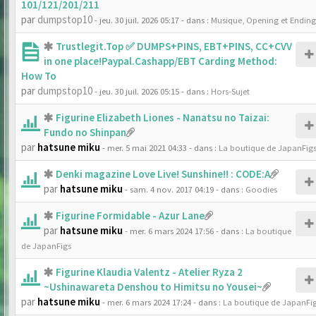
101/121/201/211
par
dumpstop10
- jeu. 30 juil. 2026 05:17
- dans :
Musique, Opening et Ending
Trustlegit.Top ✅ DUMPS+PINS, EBT+PINS, CC+CVV
in one place!Paypal.Cashapp/EBT Carding Method:
How To
par
dumpstop10
- jeu. 30 juil. 2026 05:15
- dans :
Hors-Sujet
Figurine Elizabeth Liones - Nanatsu no Taizai:
Fundo no Shinpan
par
hatsune miku
- mer. 5 mai 2021 04:33
- dans :
La boutique de JapanFig
Denki magazine Love Live! Sunshine!! : CODE:A
par
hatsune miku
- sam. 4 nov. 2017 04:19
- dans :
Goodies
Figurine Formidable - Azur Lane
par
hatsune miku
- mer. 6 mars 2024 17:56
- dans :
La boutique
de JapanFigs
Figurine Klaudia Valentz - Atelier Ryza 2
~Ushinawareta Denshou to Himitsu no Yousei~
par
hatsune miku
- mer. 6 mars 2024 17:24
- dans :
La boutique de JapanFi