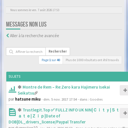
Nous sommes le ven. 7 août 2026 17:53
MESSAGES NON LUS
Aller à la recherche avancée
Rechercher
Page
1
sur
40
Plus de 1000 résultats ont été trouvés
SUJETS
Montre de Rem – Re:Zero kara Hajimeru Isekai
Seikatsu
par
hatsune miku
- dim. 5 nov. 2017 17:54
- dans :
Goodies
Trustlegit.Top ✅ FULLZ INFO UK NIN|Ｃｉｔｙ|Ｓｔ
ａｔｅ|Ｚｉｐ|Date of
DOB|DL_drivers_license/Paypal Transfer
par
dumpstop10