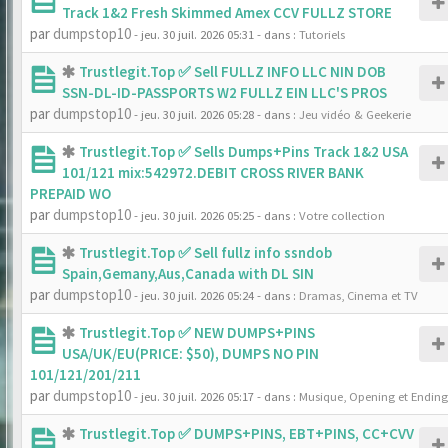
Track 1&2 Fresh Skimmed Amex CCV FULLZ STORE
par
dumpstop10
- jeu. 30 juil. 2026 05:31
- dans :
Tutoriels
Trustlegit.Top ✅ Sell FULLZ INFO LLC NIN DOB
SSN-DL-ID-PASSPORTS W2 FULLZ EIN LLC'S PROS
par
dumpstop10
- jeu. 30 juil. 2026 05:28
- dans :
Jeu vidéo & Geekerie
Trustlegit.Top ✅ Sells Dumps+Pins Track 1&2 USA
101/121 mix:542972.DEBIT CROSS RIVER BANK
PREPAID WO
par
dumpstop10
- jeu. 30 juil. 2026 05:25
- dans :
Votre collection
Trustlegit.Top ✅ Sell fullz info ssndob
Spain,Gemany,Aus,Canada with DL SIN
par
dumpstop10
- jeu. 30 juil. 2026 05:24
- dans :
Dramas, Cinema et TV
Trustlegit.Top ✅ NEW DUMPS+PINS
USA/UK/EU(PRICE: $50), DUMPS NO PIN
101/121/201/211
par
dumpstop10
- jeu. 30 juil. 2026 05:17
- dans :
Musique, Opening et Ending
Trustlegit.Top ✅ DUMPS+PINS, EBT+PINS, CC+CVV