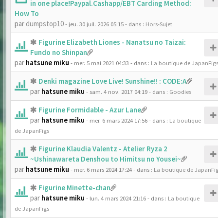
in one place!Paypal.Cashapp/EBT Carding Method:
How To
par
dumpstop10
- jeu. 30 juil. 2026 05:15
- dans :
Hors-Sujet
Figurine Elizabeth Liones - Nanatsu no Taizai:
Fundo no Shinpan
par
hatsune miku
- mer. 5 mai 2021 04:33
- dans :
La boutique de JapanFig
Denki magazine Love Live! Sunshine!! : CODE:A
par
hatsune miku
- sam. 4 nov. 2017 04:19
- dans :
Goodies
Figurine Formidable - Azur Lane
par
hatsune miku
- mer. 6 mars 2024 17:56
- dans :
La boutique
de JapanFigs
Figurine Klaudia Valentz - Atelier Ryza 2
~Ushinawareta Denshou to Himitsu no Yousei~
par
hatsune miku
- mer. 6 mars 2024 17:24
- dans :
La boutique de JapanFi
Figurine Minette-chan
par
hatsune miku
- lun. 4 mars 2024 21:16
- dans :
La boutique
de JapanFigs