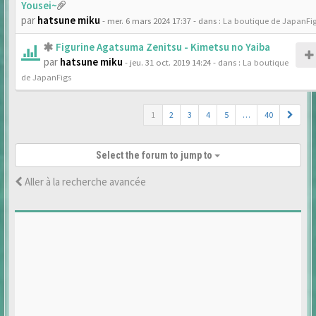
Yousei~
par
hatsune miku
- mer. 6 mars 2024 17:37
- dans :
La boutique de JapanFi
Figurine Agatsuma Zenitsu - Kimetsu no Yaiba
par
hatsune miku
- jeu. 31 oct. 2019 14:24
- dans :
La boutique
de JapanFigs
1
2
3
4
5
…
40
Select the forum to jump to
Aller à la recherche avancée