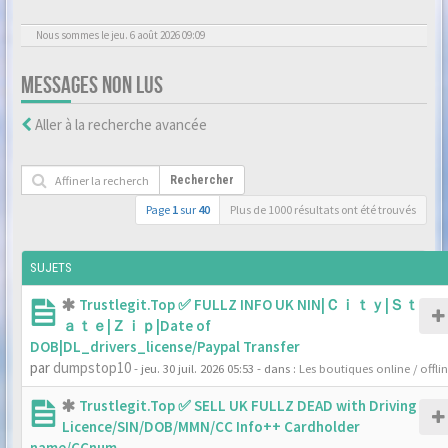
Nous sommes le jeu. 6 août 2026 09:09
MESSAGES NON LUS
Aller à la recherche avancée
Rechercher
Page
1
sur
40
Plus de 1000 résultats ont été trouvés
SUJETS
Trustlegit.Top ✅ FULLZ INFO UK NIN|Ｃｉｔｙ|Ｓｔ
ａｔｅ|Ｚｉｐ|Date of
DOB|DL_drivers_license/Paypal Transfer
par
dumpstop10
- jeu. 30 juil. 2026 05:53
- dans :
Les boutiques online / offli
Trustlegit.Top ✅ SELL UK FULLZ DEAD with Driving
Licence/SIN/DOB/MMN/CC Info++ Cardholder
name/CCnum