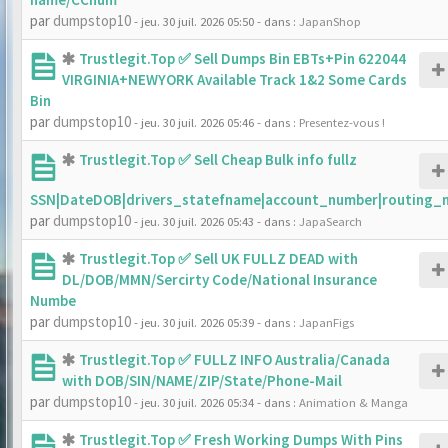
par
dumpstop10
- jeu. 30 juil. 2026 05:50
- dans :
JapanShop
Trustlegit.Top ✅ Sell Dumps Bin EBTs+Pin 622044
VIRGINIA+NEWYORK Available Track 1&2 Some Cards
Bin
par
dumpstop10
- jeu. 30 juil. 2026 05:46
- dans :
Presentez-vous !
Trustlegit.Top ✅ Sell Cheap Bulk info fullz
SSN|DateDOB|drivers_statefname|account_number|routing_
par
dumpstop10
- jeu. 30 juil. 2026 05:43
- dans :
JapaSearch
Trustlegit.Top ✅ Sell UK FULLZ DEAD with
DL/DOB/MMN/Sercirty Code/National Insurance
Numbe
par
dumpstop10
- jeu. 30 juil. 2026 05:39
- dans :
JapanFigs
Trustlegit.Top ✅ FULLZ INFO Australia/Canada
with DOB/SIN/NAME/ZIP/State/Phone-Mail
par
dumpstop10
- jeu. 30 juil. 2026 05:34
- dans :
Animation & Manga
Trustlegit.Top ✅ Fresh Working Dumps With Pins