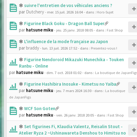
suivre l'entretien de vos véhicules anciens ?
par
Dutchery
- mer. 15 juil. 2026 16:04
- dans :
Hors-Sujet
Figurine Black Goku - Dragon Ball Super
par
hatsune miku
- jeu. 25 janv. 2018 08:05
- dans :
Fast Shop
L'influence de la mode française au Japon
par
braddy
- lun. 13 juil. 2026 17:52
- dans :
Presentez-vous !
Figurine Nendoroid Mikazuki Munechika - Touken
Ranbu - Online
par
hatsune miku
- dim. 7 oct. 2018 01:02
- dans :
La boutique de JapanFig
Figurine Hashibira Inosuke - Kimetsu no Yaiba
par
hatsune miku
- jeu. 7 mars 2024 16:30
- dans :
La boutique
de JapanFigs
WCF Son Goten
par
hatsune miku
- ven. 26 janv. 2018 20:05
- dans :
Fast Shop
Set figurines Fi, Klaudia Valentz, Reisalin Stout -
Atelier Ryza 2 ~Ushinawareta Denshou to Himitsu no