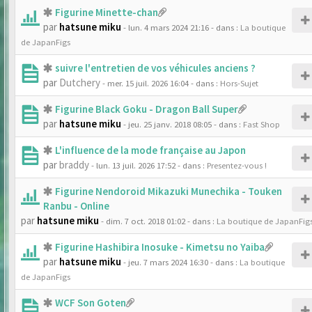
Figurine Minette-chan
par
hatsune miku
- lun. 4 mars 2024 21:16
- dans :
La boutique
de JapanFigs
suivre l'entretien de vos véhicules anciens ?
par
Dutchery
- mer. 15 juil. 2026 16:04
- dans :
Hors-Sujet
Figurine Black Goku - Dragon Ball Super
par
hatsune miku
- jeu. 25 janv. 2018 08:05
- dans :
Fast Shop
L'influence de la mode française au Japon
par
braddy
- lun. 13 juil. 2026 17:52
- dans :
Presentez-vous !
Figurine Nendoroid Mikazuki Munechika - Touken
Ranbu - Online
par
hatsune miku
- dim. 7 oct. 2018 01:02
- dans :
La boutique de JapanFig
Figurine Hashibira Inosuke - Kimetsu no Yaiba
par
hatsune miku
- jeu. 7 mars 2024 16:30
- dans :
La boutique
de JapanFigs
WCF Son Goten