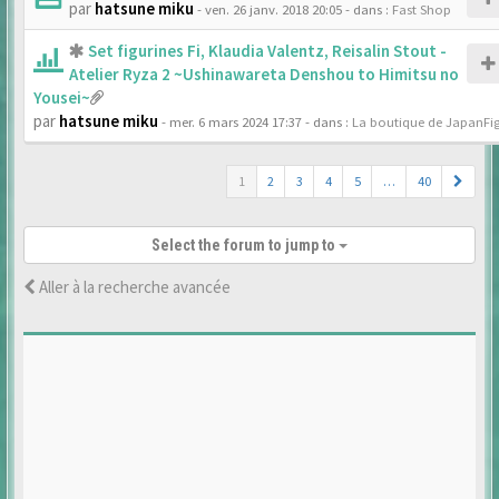
par
hatsune miku
- ven. 26 janv. 2018 20:05
- dans :
Fast Shop
Set figurines Fi, Klaudia Valentz, Reisalin Stout -
Atelier Ryza 2 ~Ushinawareta Denshou to Himitsu no
Yousei~
par
hatsune miku
- mer. 6 mars 2024 17:37
- dans :
La boutique de JapanFi
1
2
3
4
5
…
40
Select the forum to jump to
Aller à la recherche avancée