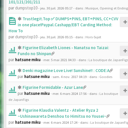
101/121/201/211
par
dumpstop10
- jeu. 30 juil. 2026 05:17
- dans :
Musique, Opening et Ending
Trustlegit.Top ✅ DUMPS+PINS, EBT+PINS, CC+CVV
in one place!Paypal.Cashapp/EBT Carding Method:
How To
par
dumpstop10
- jeu. 30 juil. 2026 05:15
- dans :
Hors-Sujet
Figurine Elizabeth Liones - Nanatsu no Taizai:
Fundo no Shinpan
par
hatsune miku
- mer. 5 mai 2021 04:33
- dans :
La boutique de JapanFig
Denki magazine Love Live! Sunshine!! : CODE:A
par
hatsune miku
- sam. 4 nov. 2017 04:19
- dans :
Goodies
Figurine Formidable - Azur Lane
par
hatsune miku
- mer. 6 mars 2024 17:56
- dans :
La boutique
de JapanFigs
Figurine Klaudia Valentz - Atelier Ryza 2
~Ushinawareta Denshou to Himitsu no Yousei~
par
hatsune miku
- mer. 6 mars 2024 17:24
- dans :
La boutique de JapanFi