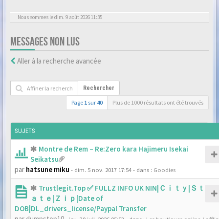
Nous sommes le dim. 9 août 2026 11:35
MESSAGES NON LUS
Aller à la recherche avancée
Rechercher
Page
1
sur
40
Plus de 1000 résultats ont été trouvés
SUJETS
Montre de Rem – Re:Zero kara Hajimeru Isekai
Seikatsu
par
hatsune miku
- dim. 5 nov. 2017 17:54
- dans :
Goodies
Trustlegit.Top ✅ FULLZ INFO UK NIN|Ｃｉｔｙ|Ｓｔ
ａｔｅ|Ｚｉｐ|Date of
DOB|DL_drivers_license/Paypal Transfer
par
dumpstop10