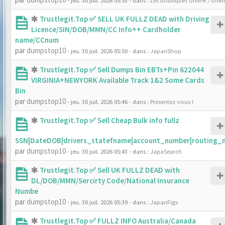
- jeu. 30 juil. 2026 05:53
- dans :
Les boutiques online / offli
Trustlegit.Top ✅ SELL UK FULLZ DEAD with Driving
Licence/SIN/DOB/MMN/CC Info++ Cardholder
name/CCnum
par
dumpstop10
- jeu. 30 juil. 2026 05:50
- dans :
JapanShop
Trustlegit.Top ✅ Sell Dumps Bin EBTs+Pin 622044
VIRGINIA+NEWYORK Available Track 1&2 Some Cards
Bin
par
dumpstop10
- jeu. 30 juil. 2026 05:46
- dans :
Presentez-vous !
Trustlegit.Top ✅ Sell Cheap Bulk info fullz
SSN|DateDOB|drivers_statefname|account_number|routing_
par
dumpstop10
- jeu. 30 juil. 2026 05:43
- dans :
JapaSearch
Trustlegit.Top ✅ Sell UK FULLZ DEAD with
DL/DOB/MMN/Sercirty Code/National Insurance
Numbe
par
dumpstop10
- jeu. 30 juil. 2026 05:39
- dans :
JapanFigs
Trustlegit.Top ✅ FULLZ INFO Australia/Canada