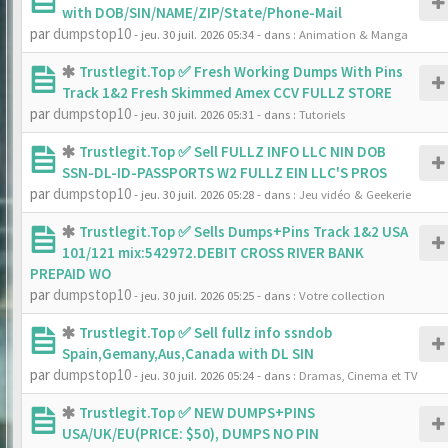
with DOB/SIN/NAME/ZIP/State/Phone-Mail
par
dumpstop10
- jeu. 30 juil. 2026 05:34
- dans :
Animation & Manga
Trustlegit.Top ✅ Fresh Working Dumps With Pins
Track 1&2 Fresh Skimmed Amex CCV FULLZ STORE
par
dumpstop10
- jeu. 30 juil. 2026 05:31
- dans :
Tutoriels
Trustlegit.Top ✅ Sell FULLZ INFO LLC NIN DOB
SSN-DL-ID-PASSPORTS W2 FULLZ EIN LLC'S PROS
par
dumpstop10
- jeu. 30 juil. 2026 05:28
- dans :
Jeu vidéo & Geekerie
Trustlegit.Top ✅ Sells Dumps+Pins Track 1&2 USA
101/121 mix:542972.DEBIT CROSS RIVER BANK
PREPAID WO
par
dumpstop10
- jeu. 30 juil. 2026 05:25
- dans :
Votre collection
Trustlegit.Top ✅ Sell fullz info ssndob
Spain,Gemany,Aus,Canada with DL SIN
par
dumpstop10
- jeu. 30 juil. 2026 05:24
- dans :
Dramas, Cinema et TV
Trustlegit.Top ✅ NEW DUMPS+PINS
USA/UK/EU(PRICE: $50), DUMPS NO PIN