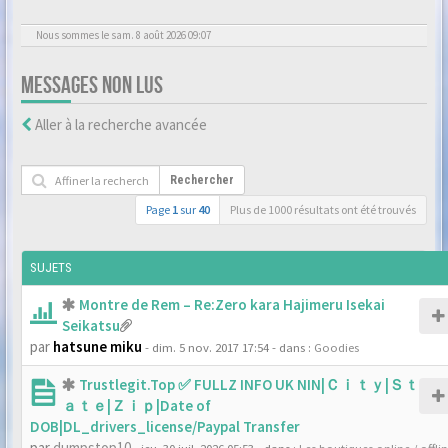
Nous sommes le sam. 8 août 2026 09:07
MESSAGES NON LUS
Aller à la recherche avancée
Rechercher
Page
1
sur
40
Plus de 1000 résultats ont été trouvés
SUJETS
Montre de Rem – Re:Zero kara Hajimeru Isekai
Seikatsu
par
hatsune miku
- dim. 5 nov. 2017 17:54
- dans :
Goodies
Trustlegit.Top ✅ FULLZ INFO UK NIN|Ｃｉｔｙ|Ｓｔ
ａｔｅ|Ｚｉｐ|Date of
DOB|DL_drivers_license/Paypal Transfer
par
dumpstop10