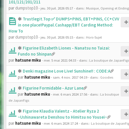
101/121/201/211
par
dumpstop10
- jeu. 30 juil. 2026 05:17
- dans :
Musique, Opening et Ending
Trustlegit.Top ✅ DUMPS+PINS, EBT+PINS, CC+CVV
in one place!Paypal.Cashapp/EBT Carding Method:
How To
par
dumpstop10
- jeu. 30 juil. 2026 05:15
- dans :
Hors-Sujet
Figurine Elizabeth Liones - Nanatsu no Taizai:
Fundo no Shinpan
par
hatsune miku
- mer. 5 mai 2021 04:33
- dans :
La boutique de JapanFig
Denki magazine Love Live! Sunshine!! : CODE:A
par
hatsune miku
- sam. 4 nov. 2017 04:19
- dans :
Goodies
Figurine Formidable - Azur Lane
par
hatsune miku
- mer. 6 mars 2024 17:56
- dans :
La boutique
de JapanFigs
Figurine Klaudia Valentz - Atelier Ryza 2
~Ushinawareta Denshou to Himitsu no Yousei~
par
hatsune miku
- mer. 6 mars 2024 17:24
- dans :
La boutique de JapanFi