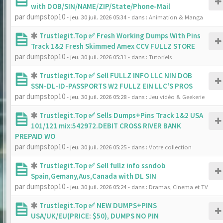
with DOB/SIN/NAME/ZIP/State/Phone-Mail
par
dumpstop10
- jeu. 30 juil. 2026 05:34
- dans :
Animation & Manga
Trustlegit.Top ✅ Fresh Working Dumps With Pins
Track 1&2 Fresh Skimmed Amex CCV FULLZ STORE
par
dumpstop10
- jeu. 30 juil. 2026 05:31
- dans :
Tutoriels
Trustlegit.Top ✅ Sell FULLZ INFO LLC NIN DOB
SSN-DL-ID-PASSPORTS W2 FULLZ EIN LLC'S PROS
par
dumpstop10
- jeu. 30 juil. 2026 05:28
- dans :
Jeu vidéo & Geekerie
Trustlegit.Top ✅ Sells Dumps+Pins Track 1&2 USA
101/121 mix:542972.DEBIT CROSS RIVER BANK
PREPAID WO
par
dumpstop10
- jeu. 30 juil. 2026 05:25
- dans :
Votre collection
Trustlegit.Top ✅ Sell fullz info ssndob
Spain,Gemany,Aus,Canada with DL SIN
par
dumpstop10
- jeu. 30 juil. 2026 05:24
- dans :
Dramas, Cinema et TV
Trustlegit.Top ✅ NEW DUMPS+PINS
USA/UK/EU(PRICE: $50), DUMPS NO PIN