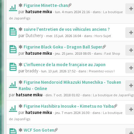
Figurine Minette-chan
par
hatsune miku
- lun. 4 mars 2024 21:16
- dans :
La boutique
de JapanFigs
suivre l'entretien de vos véhicules anciens ?
par
Dutchery
- mer. 15 juil. 2026 16:04
- dans :
Hors-Sujet
Figurine Black Goku - Dragon Ball Super
par
hatsune miku
- jeu. 25 janv. 2018 08:05
- dans :
Fast Shop
L'influence de la mode française au Japon
par
braddy
- lun. 13 juil. 2026 17:52
- dans :
Presentez-vous !
Figurine Nendoroid Mikazuki Munechika - Touken
Ranbu - Online
par
hatsune miku
- dim. 7 oct. 2018 01:02
- dans :
La boutique de JapanFig
Figurine Hashibira Inosuke - Kimetsu no Yaiba
par
hatsune miku
- jeu. 7 mars 2024 16:30
- dans :
La boutique
de JapanFigs
WCF Son Goten