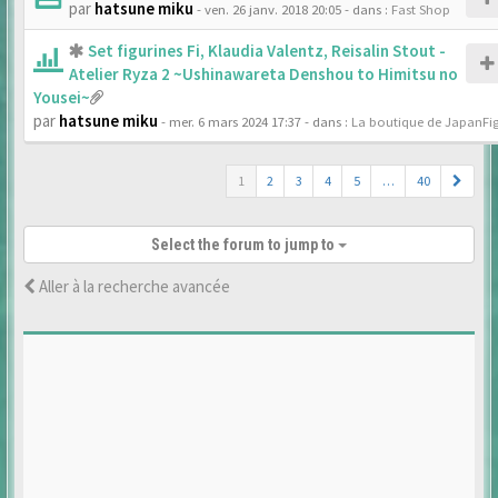
par
hatsune miku
- ven. 26 janv. 2018 20:05
- dans :
Fast Shop
Set figurines Fi, Klaudia Valentz, Reisalin Stout -
Atelier Ryza 2 ~Ushinawareta Denshou to Himitsu no
Yousei~
par
hatsune miku
- mer. 6 mars 2024 17:37
- dans :
La boutique de JapanFi
1
2
3
4
5
…
40
Select the forum to jump to
Aller à la recherche avancée