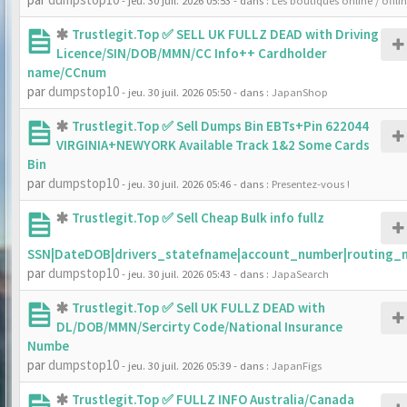
- jeu. 30 juil. 2026 05:53
- dans :
Les boutiques online / offli
Trustlegit.Top ✅ SELL UK FULLZ DEAD with Driving
Licence/SIN/DOB/MMN/CC Info++ Cardholder
name/CCnum
par
dumpstop10
- jeu. 30 juil. 2026 05:50
- dans :
JapanShop
Trustlegit.Top ✅ Sell Dumps Bin EBTs+Pin 622044
VIRGINIA+NEWYORK Available Track 1&2 Some Cards
Bin
par
dumpstop10
- jeu. 30 juil. 2026 05:46
- dans :
Presentez-vous !
Trustlegit.Top ✅ Sell Cheap Bulk info fullz
SSN|DateDOB|drivers_statefname|account_number|routing_
par
dumpstop10
- jeu. 30 juil. 2026 05:43
- dans :
JapaSearch
Trustlegit.Top ✅ Sell UK FULLZ DEAD with
DL/DOB/MMN/Sercirty Code/National Insurance
Numbe
par
dumpstop10
- jeu. 30 juil. 2026 05:39
- dans :
JapanFigs
Trustlegit.Top ✅ FULLZ INFO Australia/Canada