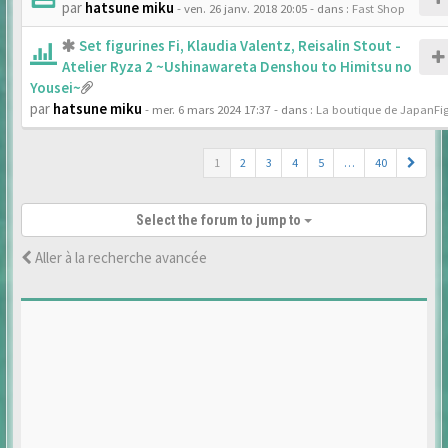
par
hatsune miku
- ven. 26 janv. 2018 20:05
- dans :
Fast Shop
Set figurines Fi, Klaudia Valentz, Reisalin Stout -
Atelier Ryza 2 ~Ushinawareta Denshou to Himitsu no
Yousei~
par
hatsune miku
- mer. 6 mars 2024 17:37
- dans :
La boutique de JapanFi
1
2
3
4
5
…
40
Select the forum to jump to
Aller à la recherche avancée