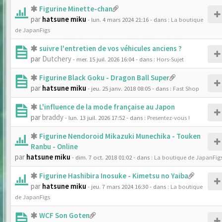
Figurine Minette-chan
par
hatsune miku
- lun. 4 mars 2024 21:16
- dans :
La boutique
de JapanFigs
suivre l'entretien de vos véhicules anciens ?
par
Dutchery
- mer. 15 juil. 2026 16:04
- dans :
Hors-Sujet
Figurine Black Goku - Dragon Ball Super
par
hatsune miku
- jeu. 25 janv. 2018 08:05
- dans :
Fast Shop
L'influence de la mode française au Japon
par
braddy
- lun. 13 juil. 2026 17:52
- dans :
Presentez-vous !
Figurine Nendoroid Mikazuki Munechika - Touken
Ranbu - Online
par
hatsune miku
- dim. 7 oct. 2018 01:02
- dans :
La boutique de JapanFig
Figurine Hashibira Inosuke - Kimetsu no Yaiba
par
hatsune miku
- jeu. 7 mars 2024 16:30
- dans :
La boutique
de JapanFigs
WCF Son Goten