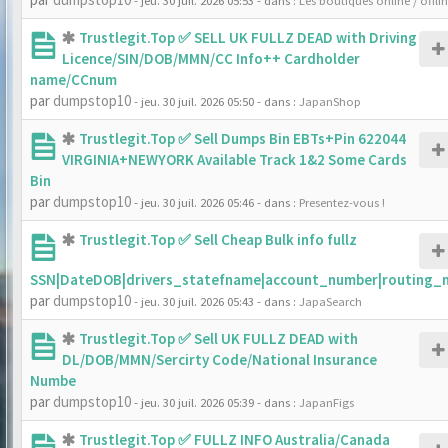
- jeu. 30 juil. 2026 05:53
- dans :
Les boutiques online / offli
Trustlegit.Top ✅ SELL UK FULLZ DEAD with Driving
Licence/SIN/DOB/MMN/CC Info++ Cardholder
name/CCnum
par
dumpstop10
- jeu. 30 juil. 2026 05:50
- dans :
JapanShop
Trustlegit.Top ✅ Sell Dumps Bin EBTs+Pin 622044
VIRGINIA+NEWYORK Available Track 1&2 Some Cards
Bin
par
dumpstop10
- jeu. 30 juil. 2026 05:46
- dans :
Presentez-vous !
Trustlegit.Top ✅ Sell Cheap Bulk info fullz
SSN|DateDOB|drivers_statefname|account_number|routing_
par
dumpstop10
- jeu. 30 juil. 2026 05:43
- dans :
JapaSearch
Trustlegit.Top ✅ Sell UK FULLZ DEAD with
DL/DOB/MMN/Sercirty Code/National Insurance
Numbe
par
dumpstop10
- jeu. 30 juil. 2026 05:39
- dans :
JapanFigs
Trustlegit.Top ✅ FULLZ INFO Australia/Canada