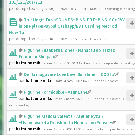
101/121/201/211
par
dumpstop10
- jeu. 30 juil. 2026 05:17
- dans :
Musique, Opening et Ending
Trustlegit.Top ✅ DUMPS+PINS, EBT+PINS, CC+CVV
in one place!Paypal.Cashapp/EBT Carding Method:
How To
par
dumpstop10
- jeu. 30 juil. 2026 05:15
- dans :
Hors-Sujet
Figurine Elizabeth Liones - Nanatsu no Taizai:
Fundo no Shinpan
par
hatsune miku
- mer. 5 mai 2021 04:33
- dans :
La boutique de JapanFig
Denki magazine Love Live! Sunshine!! : CODE:A
par
hatsune miku
- sam. 4 nov. 2017 04:19
- dans :
Goodies
Figurine Formidable - Azur Lane
par
hatsune miku
- mer. 6 mars 2024 17:56
- dans :
La boutique
de JapanFigs
Figurine Klaudia Valentz - Atelier Ryza 2
~Ushinawareta Denshou to Himitsu no Yousei~
par
hatsune miku
- mer. 6 mars 2024 17:24
- dans :
La boutique de JapanFi