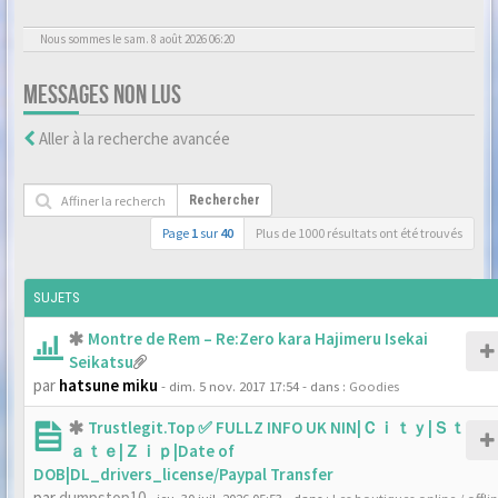
Nous sommes le sam. 8 août 2026 06:20
MESSAGES NON LUS
Aller à la recherche avancée
Rechercher
Page
1
sur
40
Plus de 1000 résultats ont été trouvés
SUJETS
Montre de Rem – Re:Zero kara Hajimeru Isekai
Seikatsu
par
hatsune miku
- dim. 5 nov. 2017 17:54
- dans :
Goodies
Trustlegit.Top ✅ FULLZ INFO UK NIN|Ｃｉｔｙ|Ｓｔ
ａｔｅ|Ｚｉｐ|Date of
DOB|DL_drivers_license/Paypal Transfer
par
dumpstop10