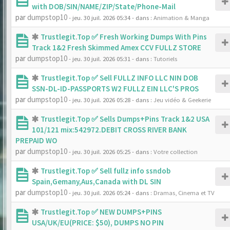
with DOB/SIN/NAME/ZIP/State/Phone-Mail
par
dumpstop10
- jeu. 30 juil. 2026 05:34
- dans :
Animation & Manga
Trustlegit.Top ✅ Fresh Working Dumps With Pins
Track 1&2 Fresh Skimmed Amex CCV FULLZ STORE
par
dumpstop10
- jeu. 30 juil. 2026 05:31
- dans :
Tutoriels
Trustlegit.Top ✅ Sell FULLZ INFO LLC NIN DOB
SSN-DL-ID-PASSPORTS W2 FULLZ EIN LLC'S PROS
par
dumpstop10
- jeu. 30 juil. 2026 05:28
- dans :
Jeu vidéo & Geekerie
Trustlegit.Top ✅ Sells Dumps+Pins Track 1&2 USA
101/121 mix:542972.DEBIT CROSS RIVER BANK
PREPAID WO
par
dumpstop10
- jeu. 30 juil. 2026 05:25
- dans :
Votre collection
Trustlegit.Top ✅ Sell fullz info ssndob
Spain,Gemany,Aus,Canada with DL SIN
par
dumpstop10
- jeu. 30 juil. 2026 05:24
- dans :
Dramas, Cinema et TV
Trustlegit.Top ✅ NEW DUMPS+PINS
USA/UK/EU(PRICE: $50), DUMPS NO PIN