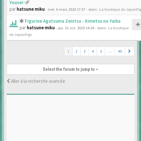
Yousei~
par
hatsune miku
- mer. 6 mars 2024 17:37
- dans :
La boutique de JapanFi
Figurine Agatsuma Zenitsu - Kimetsu no Yaiba
par
hatsune miku
- jeu. 31 oct. 2019 14:24
- dans :
La boutique
de JapanFigs
1
2
3
4
5
…
40
Select the forum to jump to
Aller à la recherche avancée