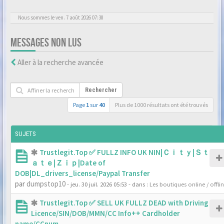
Nous sommes le ven. 7 août 2026 07:38
MESSAGES NON LUS
Aller à la recherche avancée
Rechercher
Page
1
sur
40
Plus de 1000 résultats ont été trouvés
SUJETS
Trustlegit.Top ✅ FULLZ INFO UK NIN|Ｃｉｔｙ|Ｓｔ
ａｔｅ|Ｚｉｐ|Date of
DOB|DL_drivers_license/Paypal Transfer
par
dumpstop10
- jeu. 30 juil. 2026 05:53
- dans :
Les boutiques online / offli
Trustlegit.Top ✅ SELL UK FULLZ DEAD with Driving
Licence/SIN/DOB/MMN/CC Info++ Cardholder
name/CCnum