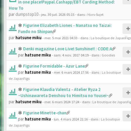
in one place!Paypal.Cashapp/EBT Carding Method:
How To
par
dumpstop10
- jeu. 30 juil. 2026 05:15
- dans :
Hors-Sujet
Figurine Elizabeth Liones - Nanatsu no Taizai:
Fundo no Shinpan
par
hatsune miku
- mer. 5 mai 2021 04:33
- dans :
La boutique de JapanFig
Denki magazine Love Live! Sunshine!! : CODE:A
par
hatsune miku
- sam. 4 nov. 2017 04:19
- dans :
Goodies
Figurine Formidable - Azur Lane
par
hatsune miku
- mer. 6 mars 2024 17:56
- dans :
La boutique
de JapanFigs
Figurine Klaudia Valentz - Atelier Ryza 2
~Ushinawareta Denshou to Himitsu no Yousei~
par
hatsune miku
- mer. 6 mars 2024 17:24
- dans :
La boutique de JapanFi
Figurine Minette-chan
par
hatsune miku
- lun. 4 mars 2024 21:16
- dans :
La boutique
de JapanFigs