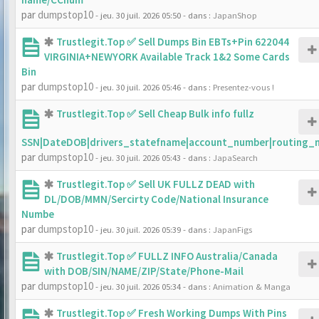
par
dumpstop10
- jeu. 30 juil. 2026 05:50
- dans :
JapanShop
Trustlegit.Top ✅ Sell Dumps Bin EBTs+Pin 622044
VIRGINIA+NEWYORK Available Track 1&2 Some Cards
Bin
par
dumpstop10
- jeu. 30 juil. 2026 05:46
- dans :
Presentez-vous !
Trustlegit.Top ✅ Sell Cheap Bulk info fullz
SSN|DateDOB|drivers_statefname|account_number|routing_
par
dumpstop10
- jeu. 30 juil. 2026 05:43
- dans :
JapaSearch
Trustlegit.Top ✅ Sell UK FULLZ DEAD with
DL/DOB/MMN/Sercirty Code/National Insurance
Numbe
par
dumpstop10
- jeu. 30 juil. 2026 05:39
- dans :
JapanFigs
Trustlegit.Top ✅ FULLZ INFO Australia/Canada
with DOB/SIN/NAME/ZIP/State/Phone-Mail
par
dumpstop10
- jeu. 30 juil. 2026 05:34
- dans :
Animation & Manga
Trustlegit.Top ✅ Fresh Working Dumps With Pins