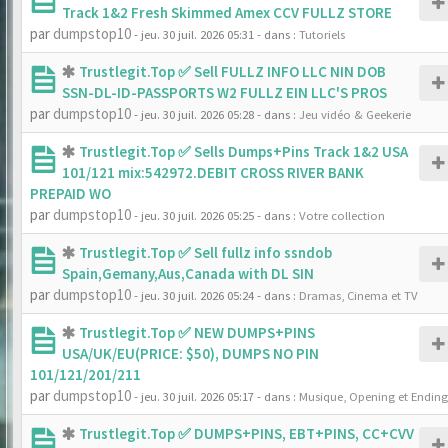
Track 1&2 Fresh Skimmed Amex CCV FULLZ STORE
par
dumpstop10
- jeu. 30 juil. 2026 05:31
- dans :
Tutoriels
Trustlegit.Top ✅ Sell FULLZ INFO LLC NIN DOB
SSN-DL-ID-PASSPORTS W2 FULLZ EIN LLC'S PROS
par
dumpstop10
- jeu. 30 juil. 2026 05:28
- dans :
Jeu vidéo & Geekerie
Trustlegit.Top ✅ Sells Dumps+Pins Track 1&2 USA
101/121 mix:542972.DEBIT CROSS RIVER BANK
PREPAID WO
par
dumpstop10
- jeu. 30 juil. 2026 05:25
- dans :
Votre collection
Trustlegit.Top ✅ Sell fullz info ssndob
Spain,Gemany,Aus,Canada with DL SIN
par
dumpstop10
- jeu. 30 juil. 2026 05:24
- dans :
Dramas, Cinema et TV
Trustlegit.Top ✅ NEW DUMPS+PINS
USA/UK/EU(PRICE: $50), DUMPS NO PIN
101/121/201/211
par
dumpstop10
- jeu. 30 juil. 2026 05:17
- dans :
Musique, Opening et Ending
Trustlegit.Top ✅ DUMPS+PINS, EBT+PINS, CC+CVV