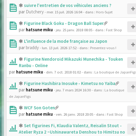
suivre l'entretien de vos véhicules anciens ?
par
Dutchery
- mer. 15 juil. 2026 16:04
- dans :
Hors-Sujet
Figurine Black Goku - Dragon Ball Super
par
hatsune miku
- jeu. 25 janv. 2018 08:05
- dans :
Fast Shop
L'influence de la mode française au Japon
par
braddy
- lun. 13 juil. 2026 17:52
- dans :
Presentez-vous !
Figurine Nendoroid Mikazuki Munechika - Touken
Ranbu - Online
par
hatsune miku
- dim. 7 oct. 2018 01:02
- dans :
La boutique de JapanFig
Figurine Hashibira Inosuke - Kimetsu no Yaiba
par
hatsune miku
- jeu. 7 mars 2024 16:30
- dans :
La boutique
de JapanFigs
WCF Son Goten
par
hatsune miku
- ven. 26 janv. 2018 20:05
- dans :
Fast Shop
Set figurines Fi, Klaudia Valentz, Reisalin Stout -
Atelier Ryza 2 ~Ushinawareta Denshou to Himitsu no