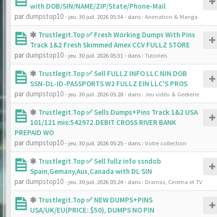
with DOB/SIN/NAME/ZIP/State/Phone-Mail
par
dumpstop10
- jeu. 30 juil. 2026 05:34
- dans :
Animation & Manga
Trustlegit.Top ✅ Fresh Working Dumps With Pins
Track 1&2 Fresh Skimmed Amex CCV FULLZ STORE
par
dumpstop10
- jeu. 30 juil. 2026 05:31
- dans :
Tutoriels
Trustlegit.Top ✅ Sell FULLZ INFO LLC NIN DOB
SSN-DL-ID-PASSPORTS W2 FULLZ EIN LLC'S PROS
par
dumpstop10
- jeu. 30 juil. 2026 05:28
- dans :
Jeu vidéo & Geekerie
Trustlegit.Top ✅ Sells Dumps+Pins Track 1&2 USA
101/121 mix:542972.DEBIT CROSS RIVER BANK
PREPAID WO
par
dumpstop10
- jeu. 30 juil. 2026 05:25
- dans :
Votre collection
Trustlegit.Top ✅ Sell fullz info ssndob
Spain,Gemany,Aus,Canada with DL SIN
par
dumpstop10
- jeu. 30 juil. 2026 05:24
- dans :
Dramas, Cinema et TV
Trustlegit.Top ✅ NEW DUMPS+PINS
USA/UK/EU(PRICE: $50), DUMPS NO PIN