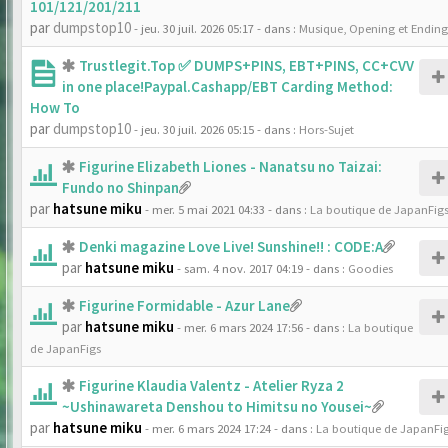
101/121/201/211
par
dumpstop10
- jeu. 30 juil. 2026 05:17
- dans :
Musique, Opening et Ending
Trustlegit.Top ✅ DUMPS+PINS, EBT+PINS, CC+CVV
in one place!Paypal.Cashapp/EBT Carding Method:
How To
par
dumpstop10
- jeu. 30 juil. 2026 05:15
- dans :
Hors-Sujet
Figurine Elizabeth Liones - Nanatsu no Taizai:
Fundo no Shinpan
par
hatsune miku
- mer. 5 mai 2021 04:33
- dans :
La boutique de JapanFig
Denki magazine Love Live! Sunshine!! : CODE:A
par
hatsune miku
- sam. 4 nov. 2017 04:19
- dans :
Goodies
Figurine Formidable - Azur Lane
par
hatsune miku
- mer. 6 mars 2024 17:56
- dans :
La boutique
de JapanFigs
Figurine Klaudia Valentz - Atelier Ryza 2
~Ushinawareta Denshou to Himitsu no Yousei~
par
hatsune miku
- mer. 6 mars 2024 17:24
- dans :
La boutique de JapanFi