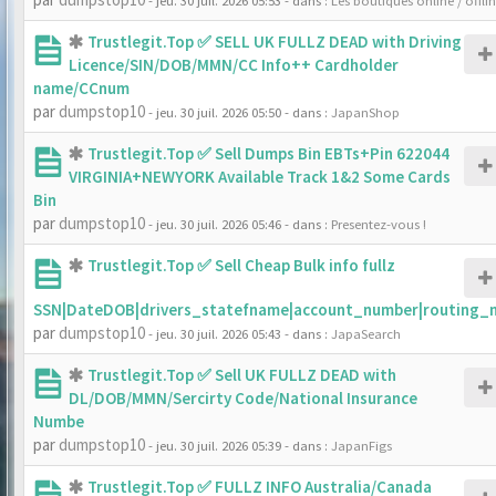
- jeu. 30 juil. 2026 05:53
- dans :
Les boutiques online / offli
Trustlegit.Top ✅ SELL UK FULLZ DEAD with Driving
Licence/SIN/DOB/MMN/CC Info++ Cardholder
name/CCnum
par
dumpstop10
- jeu. 30 juil. 2026 05:50
- dans :
JapanShop
Trustlegit.Top ✅ Sell Dumps Bin EBTs+Pin 622044
VIRGINIA+NEWYORK Available Track 1&2 Some Cards
Bin
par
dumpstop10
- jeu. 30 juil. 2026 05:46
- dans :
Presentez-vous !
Trustlegit.Top ✅ Sell Cheap Bulk info fullz
SSN|DateDOB|drivers_statefname|account_number|routing_
par
dumpstop10
- jeu. 30 juil. 2026 05:43
- dans :
JapaSearch
Trustlegit.Top ✅ Sell UK FULLZ DEAD with
DL/DOB/MMN/Sercirty Code/National Insurance
Numbe
par
dumpstop10
- jeu. 30 juil. 2026 05:39
- dans :
JapanFigs
Trustlegit.Top ✅ FULLZ INFO Australia/Canada