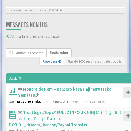
Nous sommes le sam. 8 août 2026 04:56
MESSAGES NON LUS
Aller à la recherche avancée
Rechercher
Page
1
sur
40
Plus de 1000 résultats ont été trouvés
SUJETS
Montre de Rem – Re:Zero kara Hajimeru Isekai
Seikatsu
par
hatsune miku
- dim. 5 nov. 2017 17:54
- dans :
Goodies
Trustlegit.Top ✅ FULLZ INFO UK NIN|Ｃｉｔｙ|Ｓｔ
ａｔｅ|Ｚｉｐ|Date of
DOB|DL_drivers_license/Paypal Transfer
par
dumpstop10