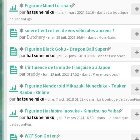
Figurine Minette-chan
par
hatsune miku
- lun. 4 mars 2024 21:16
- dans :
La boutique
de JapanFigs
suivre l'entretien de vos véhicules anciens ?
par
Dutchery
- mer. 15 juil. 2026 16:04
- dans :
Hors-Sujet
Figurine Black Goku - Dragon Ball Super
par
hatsune miku
- jeu. 25 janv. 2018 08:05
- dans :
Fast Shop
L'influence de la mode française au Japon
par
braddy
- lun. 13 juil. 2026 17:52
- dans :
Presentez-vous !
Figurine Nendoroid Mikazuki Munechika - Touken
Ranbu - Online
par
hatsune miku
- dim. 7 oct. 2018 01:02
- dans :
La boutique de JapanFig
Figurine Hashibira Inosuke - Kimetsu no Yaiba
par
hatsune miku
- jeu. 7 mars 2024 16:30
- dans :
La boutique
de JapanFigs
WCF Son Goten