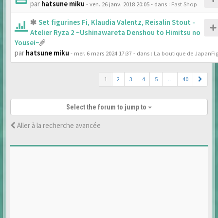
par
hatsune miku
- ven. 26 janv. 2018 20:05
- dans :
Fast Shop
Set figurines Fi, Klaudia Valentz, Reisalin Stout -
Atelier Ryza 2 ~Ushinawareta Denshou to Himitsu no
Yousei~
par
hatsune miku
- mer. 6 mars 2024 17:37
- dans :
La boutique de JapanFi
1
2
3
4
5
…
40
Select the forum to jump to
Aller à la recherche avancée