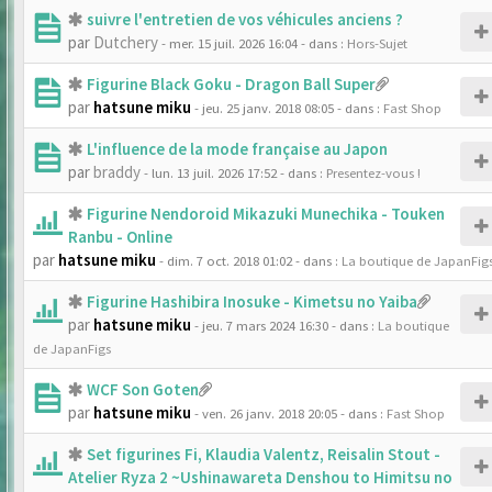
suivre l'entretien de vos véhicules anciens ?
par
Dutchery
- mer. 15 juil. 2026 16:04
- dans :
Hors-Sujet
Figurine Black Goku - Dragon Ball Super
par
hatsune miku
- jeu. 25 janv. 2018 08:05
- dans :
Fast Shop
L'influence de la mode française au Japon
par
braddy
- lun. 13 juil. 2026 17:52
- dans :
Presentez-vous !
Figurine Nendoroid Mikazuki Munechika - Touken
Ranbu - Online
par
hatsune miku
- dim. 7 oct. 2018 01:02
- dans :
La boutique de JapanFig
Figurine Hashibira Inosuke - Kimetsu no Yaiba
par
hatsune miku
- jeu. 7 mars 2024 16:30
- dans :
La boutique
de JapanFigs
WCF Son Goten
par
hatsune miku
- ven. 26 janv. 2018 20:05
- dans :
Fast Shop
Set figurines Fi, Klaudia Valentz, Reisalin Stout -
Atelier Ryza 2 ~Ushinawareta Denshou to Himitsu no