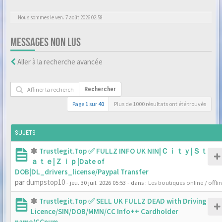
Nous sommes le ven. 7 août 2026 02:58
MESSAGES NON LUS
Aller à la recherche avancée
Rechercher
Page
1
sur
40
Plus de 1000 résultats ont été trouvés
SUJETS
Trustlegit.Top ✅ FULLZ INFO UK NIN|Ｃｉｔｙ|Ｓｔ
ａｔｅ|Ｚｉｐ|Date of
DOB|DL_drivers_license/Paypal Transfer
par
dumpstop10
- jeu. 30 juil. 2026 05:53
- dans :
Les boutiques online / offli
Trustlegit.Top ✅ SELL UK FULLZ DEAD with Driving
Licence/SIN/DOB/MMN/CC Info++ Cardholder
name/CCnum