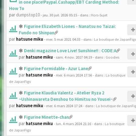
in one place!Paypal.Cashapp/EBT Carding Method:
How To
par
dumpstop10
- jeu. 30 juil. 2026 05:15
- dans :
Hors-Sujet
Figurine Elizabeth Liones - Nanatsu no Taizai:
Fundo no Shinpan
par
hatsune miku
- mer. 5 mai 2021 04:33
- dans :
La boutique de JapanFig
Denki magazine Love Live! Sunshine!! : CODE:A
par
hatsune miku
- sam. 4 nov. 2017 04:19
- dans :
Goodies
Figurine Formidable - Azur Lane
par
hatsune miku
- mer. 6 mars 2024 17:56
- dans :
La boutique
de JapanFigs
Figurine Klaudia Valentz - Atelier Ryza 2
~Ushinawareta Denshou to Himitsu no Yousei~
par
hatsune miku
- mer. 6 mars 2024 17:24
- dans :
La boutique de JapanFi
Figurine Minette-chan
par
hatsune miku
- lun. 4 mars 2024 21:16
- dans :
La boutique
de JapanFigs