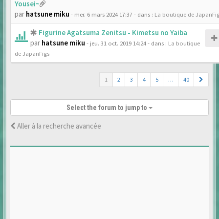
Yousei~
par
hatsune miku
- mer. 6 mars 2024 17:37
- dans :
La boutique de JapanFi
Figurine Agatsuma Zenitsu - Kimetsu no Yaiba
par
hatsune miku
- jeu. 31 oct. 2019 14:24
- dans :
La boutique
de JapanFigs
1
2
3
4
5
…
40
Select the forum to jump to
Aller à la recherche avancée