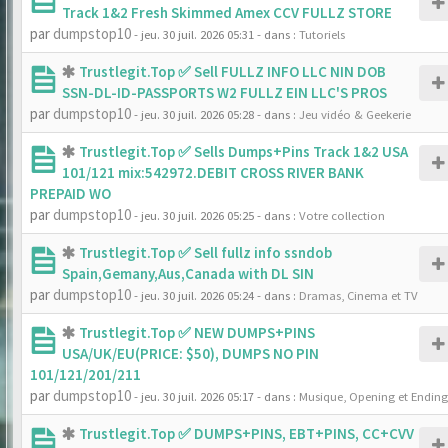
Track 1&2 Fresh Skimmed Amex CCV FULLZ STORE
par
dumpstop10
- jeu. 30 juil. 2026 05:31
- dans :
Tutoriels
Trustlegit.Top ✅ Sell FULLZ INFO LLC NIN DOB
SSN-DL-ID-PASSPORTS W2 FULLZ EIN LLC'S PROS
par
dumpstop10
- jeu. 30 juil. 2026 05:28
- dans :
Jeu vidéo & Geekerie
Trustlegit.Top ✅ Sells Dumps+Pins Track 1&2 USA
101/121 mix:542972.DEBIT CROSS RIVER BANK
PREPAID WO
par
dumpstop10
- jeu. 30 juil. 2026 05:25
- dans :
Votre collection
Trustlegit.Top ✅ Sell fullz info ssndob
Spain,Gemany,Aus,Canada with DL SIN
par
dumpstop10
- jeu. 30 juil. 2026 05:24
- dans :
Dramas, Cinema et TV
Trustlegit.Top ✅ NEW DUMPS+PINS
USA/UK/EU(PRICE: $50), DUMPS NO PIN
101/121/201/211
par
dumpstop10
- jeu. 30 juil. 2026 05:17
- dans :
Musique, Opening et Ending
Trustlegit.Top ✅ DUMPS+PINS, EBT+PINS, CC+CVV