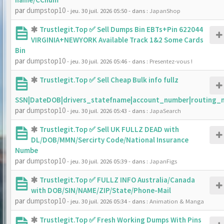
par
dumpstop10
- jeu. 30 juil. 2026 05:50
- dans :
JapanShop
Trustlegit.Top ✅ Sell Dumps Bin EBTs+Pin 622044
VIRGINIA+NEWYORK Available Track 1&2 Some Cards
Bin
par
dumpstop10
- jeu. 30 juil. 2026 05:46
- dans :
Presentez-vous !
Trustlegit.Top ✅ Sell Cheap Bulk info fullz
SSN|DateDOB|drivers_statefname|account_number|routing_
par
dumpstop10
- jeu. 30 juil. 2026 05:43
- dans :
JapaSearch
Trustlegit.Top ✅ Sell UK FULLZ DEAD with
DL/DOB/MMN/Sercirty Code/National Insurance
Numbe
par
dumpstop10
- jeu. 30 juil. 2026 05:39
- dans :
JapanFigs
Trustlegit.Top ✅ FULLZ INFO Australia/Canada
with DOB/SIN/NAME/ZIP/State/Phone-Mail
par
dumpstop10
- jeu. 30 juil. 2026 05:34
- dans :
Animation & Manga
Trustlegit.Top ✅ Fresh Working Dumps With Pins