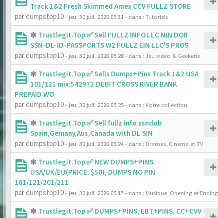
Track 1&2 Fresh Skimmed Amex CCV FULLZ STORE
par
dumpstop10
- jeu. 30 juil. 2026 05:31
- dans :
Tutoriels
Trustlegit.Top ✅ Sell FULLZ INFO LLC NIN DOB
SSN-DL-ID-PASSPORTS W2 FULLZ EIN LLC'S PROS
par
dumpstop10
- jeu. 30 juil. 2026 05:28
- dans :
Jeu vidéo & Geekerie
Trustlegit.Top ✅ Sells Dumps+Pins Track 1&2 USA
101/121 mix:542972.DEBIT CROSS RIVER BANK
PREPAID WO
par
dumpstop10
- jeu. 30 juil. 2026 05:25
- dans :
Votre collection
Trustlegit.Top ✅ Sell fullz info ssndob
Spain,Gemany,Aus,Canada with DL SIN
par
dumpstop10
- jeu. 30 juil. 2026 05:24
- dans :
Dramas, Cinema et TV
Trustlegit.Top ✅ NEW DUMPS+PINS
USA/UK/EU(PRICE: $50), DUMPS NO PIN
101/121/201/211
par
dumpstop10
- jeu. 30 juil. 2026 05:17
- dans :
Musique, Opening et Ending
Trustlegit.Top ✅ DUMPS+PINS, EBT+PINS, CC+CVV