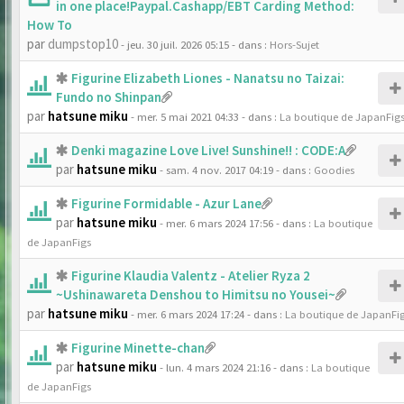
in one place!Paypal.Cashapp/EBT Carding Method:
How To
par
dumpstop10
- jeu. 30 juil. 2026 05:15
- dans :
Hors-Sujet
Figurine Elizabeth Liones - Nanatsu no Taizai:
Fundo no Shinpan
par
hatsune miku
- mer. 5 mai 2021 04:33
- dans :
La boutique de JapanFig
Denki magazine Love Live! Sunshine!! : CODE:A
par
hatsune miku
- sam. 4 nov. 2017 04:19
- dans :
Goodies
Figurine Formidable - Azur Lane
par
hatsune miku
- mer. 6 mars 2024 17:56
- dans :
La boutique
de JapanFigs
Figurine Klaudia Valentz - Atelier Ryza 2
~Ushinawareta Denshou to Himitsu no Yousei~
par
hatsune miku
- mer. 6 mars 2024 17:24
- dans :
La boutique de JapanFi
Figurine Minette-chan
par
hatsune miku
- lun. 4 mars 2024 21:16
- dans :
La boutique
de JapanFigs