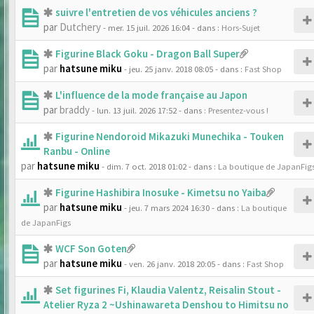
suivre l'entretien de vos véhicules anciens ?
par
Dutchery
- mer. 15 juil. 2026 16:04
- dans :
Hors-Sujet
Figurine Black Goku - Dragon Ball Super
par
hatsune miku
- jeu. 25 janv. 2018 08:05
- dans :
Fast Shop
L'influence de la mode française au Japon
par
braddy
- lun. 13 juil. 2026 17:52
- dans :
Presentez-vous !
Figurine Nendoroid Mikazuki Munechika - Touken
Ranbu - Online
par
hatsune miku
- dim. 7 oct. 2018 01:02
- dans :
La boutique de JapanFig
Figurine Hashibira Inosuke - Kimetsu no Yaiba
par
hatsune miku
- jeu. 7 mars 2024 16:30
- dans :
La boutique
de JapanFigs
WCF Son Goten
par
hatsune miku
- ven. 26 janv. 2018 20:05
- dans :
Fast Shop
Set figurines Fi, Klaudia Valentz, Reisalin Stout -
Atelier Ryza 2 ~Ushinawareta Denshou to Himitsu no