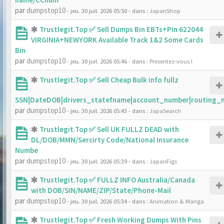
par
dumpstop10
- jeu. 30 juil. 2026 05:50
- dans :
JapanShop
Trustlegit.Top ✅ Sell Dumps Bin EBTs+Pin 622044
VIRGINIA+NEWYORK Available Track 1&2 Some Cards
Bin
par
dumpstop10
- jeu. 30 juil. 2026 05:46
- dans :
Presentez-vous !
Trustlegit.Top ✅ Sell Cheap Bulk info fullz
SSN|DateDOB|drivers_statefname|account_number|routing_
par
dumpstop10
- jeu. 30 juil. 2026 05:43
- dans :
JapaSearch
Trustlegit.Top ✅ Sell UK FULLZ DEAD with
DL/DOB/MMN/Sercirty Code/National Insurance
Numbe
par
dumpstop10
- jeu. 30 juil. 2026 05:39
- dans :
JapanFigs
Trustlegit.Top ✅ FULLZ INFO Australia/Canada
with DOB/SIN/NAME/ZIP/State/Phone-Mail
par
dumpstop10
- jeu. 30 juil. 2026 05:34
- dans :
Animation & Manga
Trustlegit.Top ✅ Fresh Working Dumps With Pins