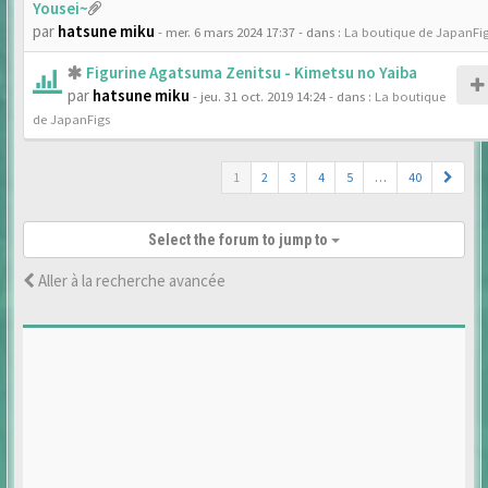
Yousei~
par
hatsune miku
- mer. 6 mars 2024 17:37
- dans :
La boutique de JapanFi
Figurine Agatsuma Zenitsu - Kimetsu no Yaiba
par
hatsune miku
- jeu. 31 oct. 2019 14:24
- dans :
La boutique
de JapanFigs
1
2
3
4
5
…
40
Select the forum to jump to
Aller à la recherche avancée