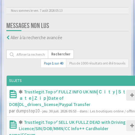
Nous sommes le ven. 7 août 2026 05:13
MESSAGES NON LUS
Aller à la recherche avancée
Rechercher
Page
1
sur
40
Plus de 1000 résultats ont été trouvés
SUJETS
Trustlegit.Top ✅ FULLZ INFO UK NIN|Ｃｉｔｙ|Ｓｔ
ａｔｅ|Ｚｉｐ|Date of
DOB|DL_drivers_license/Paypal Transfer
par
dumpstop10
- jeu. 30 juil. 2026 05:53
- dans :
Les boutiques online / offli
Trustlegit.Top ✅ SELL UK FULLZ DEAD with Driving
Licence/SIN/DOB/MMN/CC Info++ Cardholder
name/CCnum