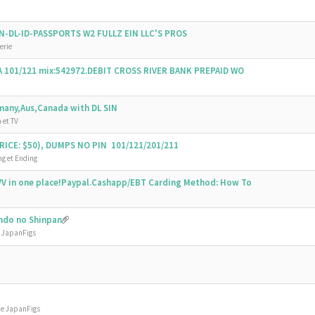
SSN-DL-ID-PASSPORTS W2 FULLZ EIN LLC'S PROS
erie
SA 101/121 mix:542972.DEBIT CROSS RIVER BANK PREPAID WO
emany,Aus,Canada with DL SIN
 et TV
ICE: $50), DUMPS NO PIN 101/121/201/211
g et Ending
V in one place!Paypal.Cashapp/EBT Carding Method: How To
undo no Shinpan
e JapanFigs
de JapanFigs