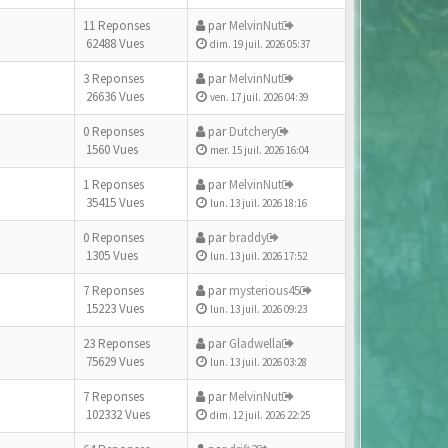
11 Reponses
par
MelvinNut
62488 Vues
dim. 19 juil. 2026 05:37
3 Reponses
par
MelvinNut
26636 Vues
ven. 17 juil. 2026 04:39
0 Reponses
par
Dutchery
1560 Vues
mer. 15 juil. 2026 16:04
1 Reponses
par
MelvinNut
35415 Vues
lun. 13 juil. 2026 18:16
0 Reponses
par
braddy
1305 Vues
lun. 13 juil. 2026 17:52
7 Reponses
par
mysterious45
15223 Vues
lun. 13 juil. 2026 09:23
23 Reponses
par
Gladwella
75629 Vues
lun. 13 juil. 2026 03:28
7 Reponses
par
MelvinNut
102332 Vues
dim. 12 juil. 2026 22:25