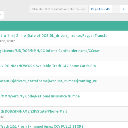
Plus de 1000 résultats ont été trouvés
Page
1
sur
40
1
2
r
ｔａｔｅ|Ｚｉｐ|Date of DOB|DL_drivers_license/Paypal Transfer
ine / offline
ing Licence/SIN/DOB/MMN/CC Info++ Cardholder name/CCnum
44 VIRGINIA+NEWYORK Available Track 1&2 Some Cards Bin
N|DateDOB|drivers_statefname|account_number|routing_nu
OB/MMN/Sercirty Code/National Insurance Numbe
with DOB/SIN/NAME/ZIP/State/Phone-Mail
nga
s Track 1&2 Fresh Skimmed Amex CCV FULLZ STORE