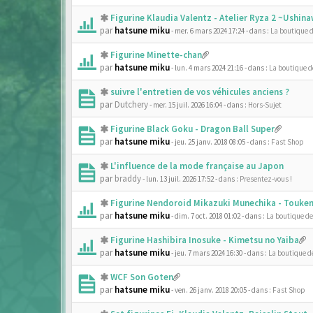
Figurine Klaudia Valentz - Atelier Ryza 2 ~Ushi
par
hatsune miku
- mer. 6 mars 2024 17:24
- dans :
La boutique 
Figurine Minette-chan
par
hatsune miku
- lun. 4 mars 2024 21:16
- dans :
La boutique 
suivre l'entretien de vos véhicules anciens ?
par
Dutchery
- mer. 15 juil. 2026 16:04
- dans :
Hors-Sujet
Figurine Black Goku - Dragon Ball Super
par
hatsune miku
- jeu. 25 janv. 2018 08:05
- dans :
Fast Shop
L'influence de la mode française au Japon
par
braddy
- lun. 13 juil. 2026 17:52
- dans :
Presentez-vous !
Figurine Nendoroid Mikazuki Munechika - Touken
par
hatsune miku
- dim. 7 oct. 2018 01:02
- dans :
La boutique d
Figurine Hashibira Inosuke - Kimetsu no Yaiba
par
hatsune miku
- jeu. 7 mars 2024 16:30
- dans :
La boutique d
WCF Son Goten
par
hatsune miku
- ven. 26 janv. 2018 20:05
- dans :
Fast Shop