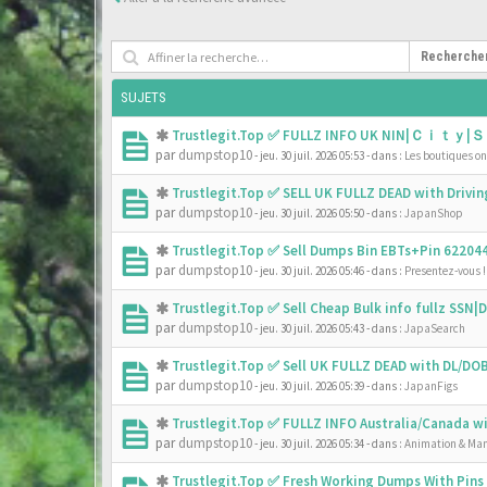
Recherche
SUJETS
Trustlegit.Top ✅ FULLZ INFO UK NIN|Ｃｉｔｙ|Ｓ
par
dumpstop10
- jeu. 30 juil. 2026 05:53
- dans :
Les boutiques onl
Trustlegit.Top ✅ SELL UK FULLZ DEAD with Driv
par
dumpstop10
- jeu. 30 juil. 2026 05:50
- dans :
JapanShop
Trustlegit.Top ✅ Sell Dumps Bin EBTs+Pin 6220
par
dumpstop10
- jeu. 30 juil. 2026 05:46
- dans :
Presentez-vous !
Trustlegit.Top ✅ Sell Cheap Bulk info fullz SS
par
dumpstop10
- jeu. 30 juil. 2026 05:43
- dans :
JapaSearch
Trustlegit.Top ✅ Sell UK FULLZ DEAD with DL/D
par
dumpstop10
- jeu. 30 juil. 2026 05:39
- dans :
JapanFigs
Trustlegit.Top ✅ FULLZ INFO Australia/Canada 
par
dumpstop10
- jeu. 30 juil. 2026 05:34
- dans :
Animation & Ma
Trustlegit.Top ✅ Fresh Working Dumps With Pin