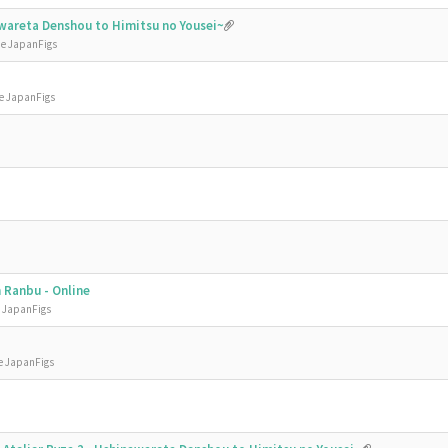
nawareta Denshou to Himitsu no Yousei~
de JapanFigs
de JapanFigs
 Ranbu - Online
e JapanFigs
e JapanFigs