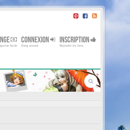
ENGE
CONNEXION
INSCRIPTION
gurine facile
Hang around
Rejoindre les fans