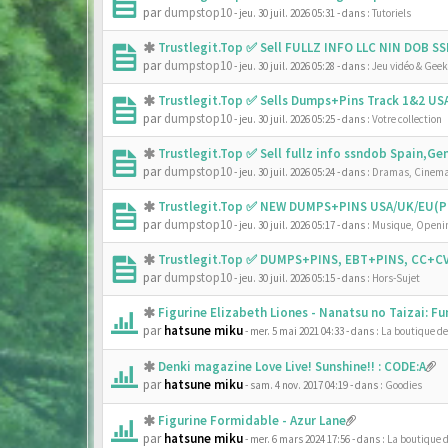
par
dumpstop10
- jeu. 30 juil. 2026 05:31
- dans :
Tutoriels
Trustlegit.Top ✅ Sell FULLZ INFO LLC NIN DOB 
par
dumpstop10
- jeu. 30 juil. 2026 05:28
- dans :
Jeu vidéo & Geek
Trustlegit.Top ✅ Sells Dumps+Pins Track 1&2 U
par
dumpstop10
- jeu. 30 juil. 2026 05:25
- dans :
Votre collection
Trustlegit.Top ✅ Sell fullz info ssndob Spain,G
par
dumpstop10
- jeu. 30 juil. 2026 05:24
- dans :
Dramas, Cinema
Trustlegit.Top ✅ NEW DUMPS+PINS USA/UK/EU(PR
par
dumpstop10
- jeu. 30 juil. 2026 05:17
- dans :
Musique, Openin
Trustlegit.Top ✅ DUMPS+PINS, EBT+PINS, CC+CV
par
dumpstop10
- jeu. 30 juil. 2026 05:15
- dans :
Hors-Sujet
Figurine Elizabeth Liones - Nanatsu no Taizai: F
par
hatsune miku
- mer. 5 mai 2021 04:33
- dans :
La boutique d
Denki magazine Love Live! Sunshine!! : CODE:A
par
hatsune miku
- sam. 4 nov. 2017 04:19
- dans :
Goodies
Figurine Formidable - Azur Lane
par
hatsune miku
- mer. 6 mars 2024 17:56
- dans :
La boutique 