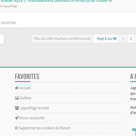
 - Atelier Ryza 2 ~Ushinawareta Denshou to Himitsu no Yousei~
de JapanFigs
e JapanFigs
Plus de 1000 résultats ont été trouvés
Page
1
sur
40
1
2
FAVORITES
A 
Accueil
Jap
qui
Gallery
man
Aus
JapanFigs recrute
d'i
Nous contacter
Supprimer les cookies du forum