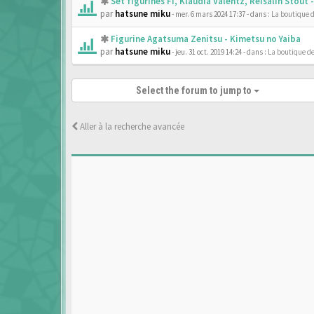
Set figurines Fi, Klaudia Valentz, Reisalin Stout
par
hatsune miku
- mer. 6 mars 2024 17:37
- dans :
La boutique 
Figurine Agatsuma Zenitsu - Kimetsu no Yaiba
par
hatsune miku
- jeu. 31 oct. 2019 14:24
- dans :
La boutique d
Select the forum to jump to
Aller à la recherche avancée