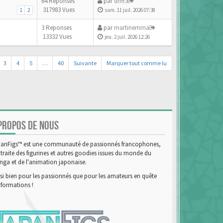
64 Reponses
par
drift3
317983 Vues
1
2
sam. 11 juil. 2026 07:38
3 Reponses
par
martinemma
13332 Vues
jeu. 2 juil. 2026 12:26
3
4
5
…
40
Suivante
Marquer tout comme lu
PROPOS DE NOUS
anFigs™ est une communauté de passionnés francophones,
 traite des figurines et autres goodies issues du monde du
ga et de l'animation japonaise.
si bien pour les passionnés que pour les amateurs en quête
nformations !