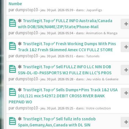
Numbe
par
dumpstop10
- jeu. 30 juil. 2026 05:39
- dans :
JapanFigs
Trustlegit.Top ✅ FULLZ INFO Australia/Canada
with DOB/SIN/NAME/ZIP/State/Phone-Mail
par
dumpstop10
- jeu. 30 juil. 2026 05:34
- dans :
Animation & Manga
Trustlegit.Top ✅ Fresh Working Dumps With Pins
Track 1&2 Fresh Skimmed Amex CCV FULLZ STORE
par
dumpstop10
- jeu. 30 juil. 2026 05:31
- dans :
Tutoriels
Trustlegit.Top ✅ Sell FULLZ INFO LLC NIN DOB
SSN-DL-ID-PASSPORTS W2 FULLZ EIN LLC'S PROS
par
dumpstop10
- jeu. 30 juil. 2026 05:28
- dans :
Jeu vidéo & Geekerie
Trustlegit.Top ✅ Sells Dumps+Pins Track 1&2 USA
101/121 mix:542972.DEBIT CROSS RIVER BANK
PREPAID WO
par
dumpstop10
- jeu. 30 juil. 2026 05:25
- dans :
Votre collection
Trustlegit.Top ✅ Sell fullz info ssndob
Spain,Gemany,Aus,Canada with DL SIN