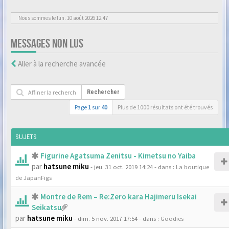
Nous sommes le lun. 10 août 2026 12:47
MESSAGES NON LUS
Aller à la recherche avancée
Rechercher
Page
1
sur
40
Plus de 1000 résultats ont été trouvés
SUJETS
Figurine Agatsuma Zenitsu - Kimetsu no Yaiba
par
hatsune miku
- jeu. 31 oct. 2019 14:24
- dans :
La boutique
de JapanFigs
Montre de Rem – Re:Zero kara Hajimeru Isekai
Seikatsu
par
hatsune miku
- dim. 5 nov. 2017 17:54
- dans :
Goodies