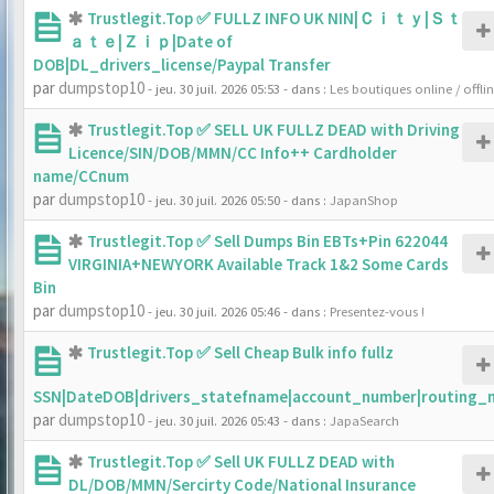
Trustlegit.Top ✅ FULLZ INFO UK NIN|Ｃｉｔｙ|Ｓｔ
ａｔｅ|Ｚｉｐ|Date of
DOB|DL_drivers_license/Paypal Transfer
par
dumpstop10
- jeu. 30 juil. 2026 05:53
- dans :
Les boutiques online / offli
Trustlegit.Top ✅ SELL UK FULLZ DEAD with Driving
Licence/SIN/DOB/MMN/CC Info++ Cardholder
name/CCnum
par
dumpstop10
- jeu. 30 juil. 2026 05:50
- dans :
JapanShop
Trustlegit.Top ✅ Sell Dumps Bin EBTs+Pin 622044
VIRGINIA+NEWYORK Available Track 1&2 Some Cards
Bin
par
dumpstop10
- jeu. 30 juil. 2026 05:46
- dans :
Presentez-vous !
Trustlegit.Top ✅ Sell Cheap Bulk info fullz
SSN|DateDOB|drivers_statefname|account_number|routing_
par
dumpstop10
- jeu. 30 juil. 2026 05:43
- dans :
JapaSearch
Trustlegit.Top ✅ Sell UK FULLZ DEAD with
DL/DOB/MMN/Sercirty Code/National Insurance