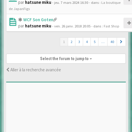
par
hatsune miku
- jeu. 7 mars 2024 16:30
- dans :
La boutique
de JapanFigs
WCF Son Goten
par
hatsune miku
- ven. 26 janv. 2018 20:05
- dans :
Fast Shop
1
2
3
4
5
…
40
Select the forum to jump to
Aller à la recherche avancée