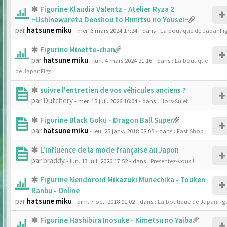
Figurine Klaudia Valentz - Atelier Ryza 2
~Ushinawareta Denshou to Himitsu no Yousei~
par
hatsune miku
- mer. 6 mars 2024 17:24
- dans :
La boutique de JapanFi
Figurine Minette-chan
par
hatsune miku
- lun. 4 mars 2024 21:16
- dans :
La boutique
de JapanFigs
suivre l'entretien de vos véhicules anciens ?
par
Dutchery
- mer. 15 juil. 2026 16:04
- dans :
Hors-Sujet
Figurine Black Goku - Dragon Ball Super
par
hatsune miku
- jeu. 25 janv. 2018 08:05
- dans :
Fast Shop
L'influence de la mode française au Japon
par
braddy
- lun. 13 juil. 2026 17:52
- dans :
Presentez-vous !
Figurine Nendoroid Mikazuki Munechika - Touken
Ranbu - Online
par
hatsune miku
- dim. 7 oct. 2018 01:02
- dans :
La boutique de JapanFig
Figurine Hashibira Inosuke - Kimetsu no Yaiba