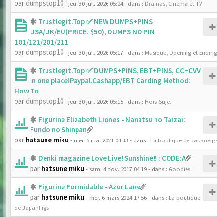
par
dumpstop10
- jeu. 30 juil. 2026 05:24
- dans :
Dramas, Cinema et TV
Trustlegit.Top ✅ NEW DUMPS+PINS
USA/UK/EU(PRICE: $50), DUMPS NO PIN
101/121/201/211
par
dumpstop10
- jeu. 30 juil. 2026 05:17
- dans :
Musique, Opening et Ending
Trustlegit.Top ✅ DUMPS+PINS, EBT+PINS, CC+CVV
in one place!Paypal.Cashapp/EBT Carding Method:
How To
par
dumpstop10
- jeu. 30 juil. 2026 05:15
- dans :
Hors-Sujet
Figurine Elizabeth Liones - Nanatsu no Taizai:
Fundo no Shinpan
par
hatsune miku
- mer. 5 mai 2021 04:33
- dans :
La boutique de JapanFig
Denki magazine Love Live! Sunshine!! : CODE:A
par
hatsune miku
- sam. 4 nov. 2017 04:19
- dans :
Goodies
Figurine Formidable - Azur Lane
par
hatsune miku
- mer. 6 mars 2024 17:56
- dans :
La boutique
de JapanFigs