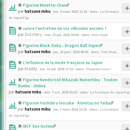
Figurine Minette-chan
par
hatsune miku
- lun. 4 mars 2024 21:16
- dans :
La boutique
de JapanFigs
suivre l'entretien de vos véhicules anciens ?
par
Dutchery
- mer. 15 juil. 2026 16:04
- dans :
Hors-Sujet
Figurine Black Goku - Dragon Ball Super
par
hatsune miku
- jeu. 25 janv. 2018 08:05
- dans :
Fast Shop
L'influence de la mode française au Japon
par
braddy
- lun. 13 juil. 2026 17:52
- dans :
Presentez-vous !
Figurine Nendoroid Mikazuki Munechika - Touken
Ranbu - Online
par
hatsune miku
- dim. 7 oct. 2018 01:02
- dans :
La boutique de JapanFig
Figurine Hashibira Inosuke - Kimetsu no Yaiba
par
hatsune miku
- jeu. 7 mars 2024 16:30
- dans :
La boutique
de JapanFigs
WCF Son Goten