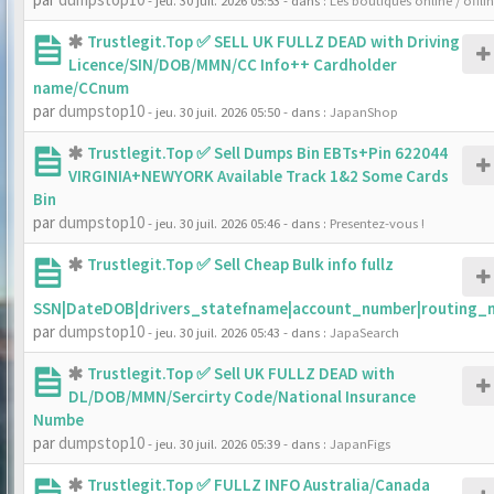
- jeu. 30 juil. 2026 05:53
- dans :
Les boutiques online / offli
Trustlegit.Top ✅ SELL UK FULLZ DEAD with Driving
Licence/SIN/DOB/MMN/CC Info++ Cardholder
name/CCnum
par
dumpstop10
- jeu. 30 juil. 2026 05:50
- dans :
JapanShop
Trustlegit.Top ✅ Sell Dumps Bin EBTs+Pin 622044
VIRGINIA+NEWYORK Available Track 1&2 Some Cards
Bin
par
dumpstop10
- jeu. 30 juil. 2026 05:46
- dans :
Presentez-vous !
Trustlegit.Top ✅ Sell Cheap Bulk info fullz
SSN|DateDOB|drivers_statefname|account_number|routing_
par
dumpstop10
- jeu. 30 juil. 2026 05:43
- dans :
JapaSearch
Trustlegit.Top ✅ Sell UK FULLZ DEAD with
DL/DOB/MMN/Sercirty Code/National Insurance
Numbe
par
dumpstop10
- jeu. 30 juil. 2026 05:39
- dans :
JapanFigs
Trustlegit.Top ✅ FULLZ INFO Australia/Canada