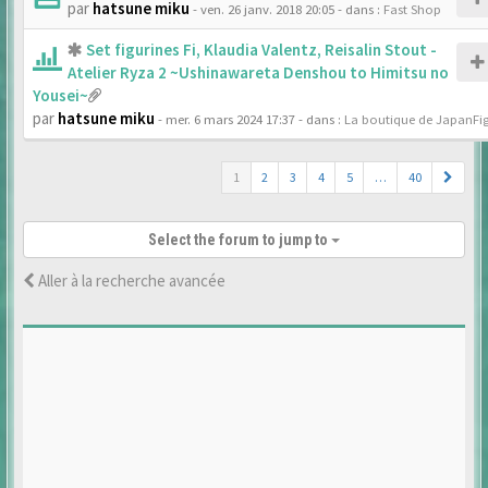
par
hatsune miku
- ven. 26 janv. 2018 20:05
- dans :
Fast Shop
Set figurines Fi, Klaudia Valentz, Reisalin Stout -
Atelier Ryza 2 ~Ushinawareta Denshou to Himitsu no
Yousei~
par
hatsune miku
- mer. 6 mars 2024 17:37
- dans :
La boutique de JapanFi
1
2
3
4
5
…
40
Select the forum to jump to
Aller à la recherche avancée