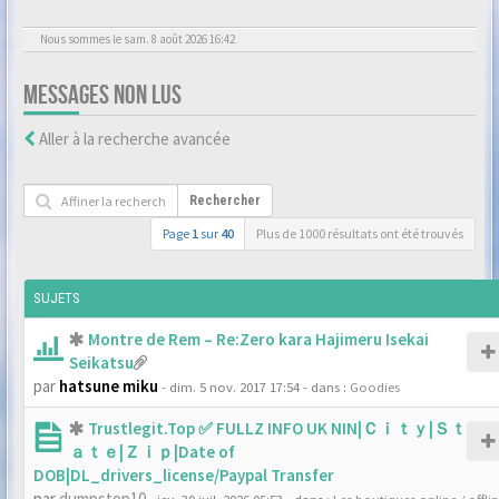
Nous sommes le sam. 8 août 2026 16:42
MESSAGES NON LUS
Aller à la recherche avancée
Rechercher
Page
1
sur
40
Plus de 1000 résultats ont été trouvés
SUJETS
Montre de Rem – Re:Zero kara Hajimeru Isekai
Seikatsu
par
hatsune miku
- dim. 5 nov. 2017 17:54
- dans :
Goodies
Trustlegit.Top ✅ FULLZ INFO UK NIN|Ｃｉｔｙ|Ｓｔ
ａｔｅ|Ｚｉｐ|Date of
DOB|DL_drivers_license/Paypal Transfer
par
dumpstop10