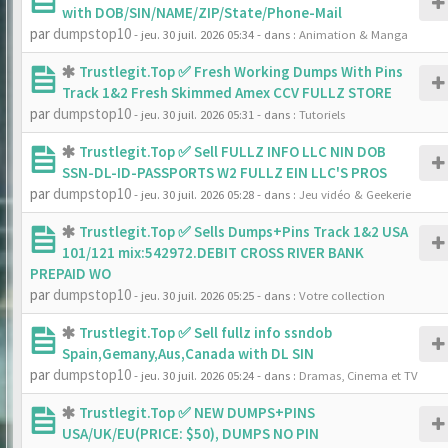
with DOB/SIN/NAME/ZIP/State/Phone-Mail
par
dumpstop10
- jeu. 30 juil. 2026 05:34
- dans :
Animation & Manga
Trustlegit.Top ✅ Fresh Working Dumps With Pins
Track 1&2 Fresh Skimmed Amex CCV FULLZ STORE
par
dumpstop10
- jeu. 30 juil. 2026 05:31
- dans :
Tutoriels
Trustlegit.Top ✅ Sell FULLZ INFO LLC NIN DOB
SSN-DL-ID-PASSPORTS W2 FULLZ EIN LLC'S PROS
par
dumpstop10
- jeu. 30 juil. 2026 05:28
- dans :
Jeu vidéo & Geekerie
Trustlegit.Top ✅ Sells Dumps+Pins Track 1&2 USA
101/121 mix:542972.DEBIT CROSS RIVER BANK
PREPAID WO
par
dumpstop10
- jeu. 30 juil. 2026 05:25
- dans :
Votre collection
Trustlegit.Top ✅ Sell fullz info ssndob
Spain,Gemany,Aus,Canada with DL SIN
par
dumpstop10
- jeu. 30 juil. 2026 05:24
- dans :
Dramas, Cinema et TV
Trustlegit.Top ✅ NEW DUMPS+PINS
USA/UK/EU(PRICE: $50), DUMPS NO PIN