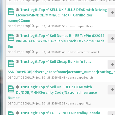
- jeu. 30 juil. 2026 05:53
- dans :
Les boutiques online / offli
Trustlegit.Top ✅ SELL UK FULLZ DEAD with Driving
Licence/SIN/DOB/MMN/CC Info++ Cardholder
name/CCnum
par
dumpstop10
- jeu. 30 juil. 2026 05:50
- dans :
JapanShop
Trustlegit.Top ✅ Sell Dumps Bin EBTs+Pin 622044
VIRGINIA+NEWYORK Available Track 1&2 Some Cards
Bin
par
dumpstop10
- jeu. 30 juil. 2026 05:46
- dans :
Presentez-vous !
Trustlegit.Top ✅ Sell Cheap Bulk info fullz
SSN|DateDOB|drivers_statefname|account_number|routing_
par
dumpstop10
- jeu. 30 juil. 2026 05:43
- dans :
JapaSearch
Trustlegit.Top ✅ Sell UK FULLZ DEAD with
DL/DOB/MMN/Sercirty Code/National Insurance
Numbe
par
dumpstop10
- jeu. 30 juil. 2026 05:39
- dans :
JapanFigs
Trustlegit.Top ✅ FULLZ INFO Australia/Canada