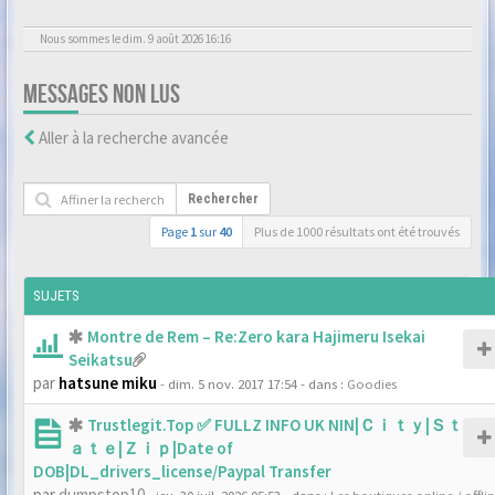
Nous sommes le dim. 9 août 2026 16:16
MESSAGES NON LUS
Aller à la recherche avancée
Rechercher
Page
1
sur
40
Plus de 1000 résultats ont été trouvés
SUJETS
Montre de Rem – Re:Zero kara Hajimeru Isekai
Seikatsu
par
hatsune miku
- dim. 5 nov. 2017 17:54
- dans :
Goodies
Trustlegit.Top ✅ FULLZ INFO UK NIN|Ｃｉｔｙ|Ｓｔ
ａｔｅ|Ｚｉｐ|Date of
DOB|DL_drivers_license/Paypal Transfer
par
dumpstop10