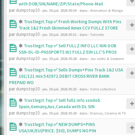
with DOB/SIN/NAME/ZIP/State/Phone-Mail
par
dumpstop10
- jeu. 30 juil. 2026 05:34
- dans :
Animation & Manga
Trustlegit.Top ✅ Fresh Working Dumps With Pins
Track 1&2 Fresh Skimmed Amex CCV FULLZ STORE
par
dumpstop10
- jeu. 30 juil. 2026 05:31
- dans :
Tutoriels
Trustlegit.Top ✅ Sell FULLZ INFO LLC NIN DOB
SSN-DL-ID-PASSPORTS W2 FULLZ EIN LLC'S PROS
par
dumpstop10
- jeu. 30 juil. 2026 05:28
- dans :
Jeu vidéo & Geekerie
Trustlegit.Top ✅ Sells Dumps+Pins Track 1&2 USA
101/121 mix:542972.DEBIT CROSS RIVER BANK
PREPAID WO
par
dumpstop10
- jeu. 30 juil. 2026 05:25
- dans :
Votre collection
Trustlegit.Top ✅ Sell fullz info ssndob
Spain,Gemany,Aus,Canada with DL SIN
par
dumpstop10
- jeu. 30 juil. 2026 05:24
- dans :
Dramas, Cinema et TV
Trustlegit.Top ✅ NEW DUMPS+PINS
USA/UK/EU(PRICE: $50), DUMPS NO PIN