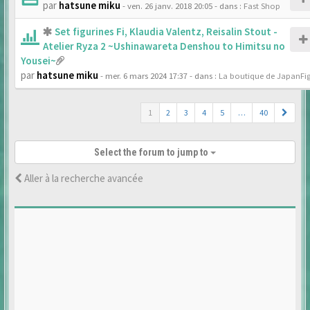
par
hatsune miku
- ven. 26 janv. 2018 20:05
- dans :
Fast Shop
Set figurines Fi, Klaudia Valentz, Reisalin Stout -
Atelier Ryza 2 ~Ushinawareta Denshou to Himitsu no
Yousei~
par
hatsune miku
- mer. 6 mars 2024 17:37
- dans :
La boutique de JapanFi
1
2
3
4
5
…
40
Select the forum to jump to
Aller à la recherche avancée