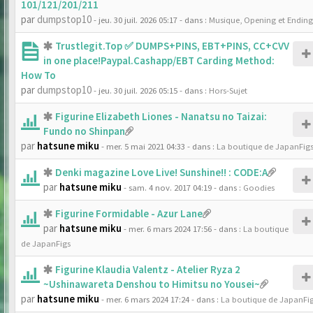
101/121/201/211
par
dumpstop10
- jeu. 30 juil. 2026 05:17
- dans :
Musique, Opening et Ending
Trustlegit.Top ✅ DUMPS+PINS, EBT+PINS, CC+CVV
in one place!Paypal.Cashapp/EBT Carding Method:
How To
par
dumpstop10
- jeu. 30 juil. 2026 05:15
- dans :
Hors-Sujet
Figurine Elizabeth Liones - Nanatsu no Taizai:
Fundo no Shinpan
par
hatsune miku
- mer. 5 mai 2021 04:33
- dans :
La boutique de JapanFig
Denki magazine Love Live! Sunshine!! : CODE:A
par
hatsune miku
- sam. 4 nov. 2017 04:19
- dans :
Goodies
Figurine Formidable - Azur Lane
par
hatsune miku
- mer. 6 mars 2024 17:56
- dans :
La boutique
de JapanFigs
Figurine Klaudia Valentz - Atelier Ryza 2
~Ushinawareta Denshou to Himitsu no Yousei~
par
hatsune miku
- mer. 6 mars 2024 17:24
- dans :
La boutique de JapanFi