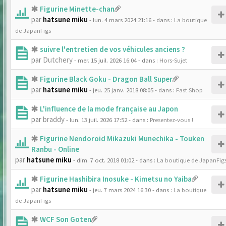
Figurine Minette-chan
par
hatsune miku
- lun. 4 mars 2024 21:16
- dans :
La boutique
de JapanFigs
suivre l'entretien de vos véhicules anciens ?
par
Dutchery
- mer. 15 juil. 2026 16:04
- dans :
Hors-Sujet
Figurine Black Goku - Dragon Ball Super
par
hatsune miku
- jeu. 25 janv. 2018 08:05
- dans :
Fast Shop
L'influence de la mode française au Japon
par
braddy
- lun. 13 juil. 2026 17:52
- dans :
Presentez-vous !
Figurine Nendoroid Mikazuki Munechika - Touken
Ranbu - Online
par
hatsune miku
- dim. 7 oct. 2018 01:02
- dans :
La boutique de JapanFig
Figurine Hashibira Inosuke - Kimetsu no Yaiba
par
hatsune miku
- jeu. 7 mars 2024 16:30
- dans :
La boutique
de JapanFigs
WCF Son Goten