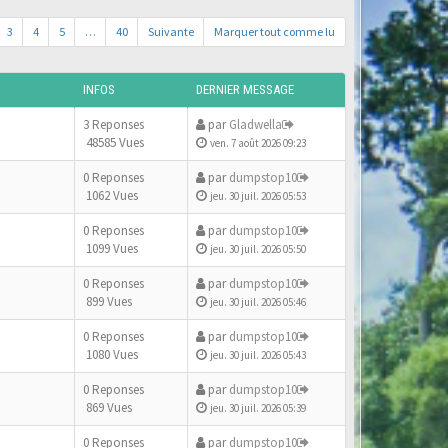
3
4
5
…
40
Suivante
Marquer tout comme lu
INFOS
DERNIER MESSAGE
3 Reponses
par
Gladwella
48585 Vues
ven. 7 août 2026 09:23
0 Reponses
par
dumpstop10
1062 Vues
jeu. 30 juil. 2026 05:53
0 Reponses
par
dumpstop10
1099 Vues
jeu. 30 juil. 2026 05:50
0 Reponses
par
dumpstop10
899 Vues
jeu. 30 juil. 2026 05:46
0 Reponses
par
dumpstop10
1080 Vues
jeu. 30 juil. 2026 05:43
0 Reponses
par
dumpstop10
869 Vues
jeu. 30 juil. 2026 05:39
0 Reponses
par
dumpstop10