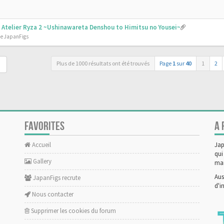
 - Atelier Ryza 2 ~Ushinawareta Denshou to Himitsu no Yousei~
de JapanFigs
Plus de 1000 résultats ont été trouvés
Page
1
sur
40
1
2
FAVORITES
A 
Accueil
Jap
qui
Gallery
man
Aus
JapanFigs recrute
d'i
Nous contacter
Supprimer les cookies du forum