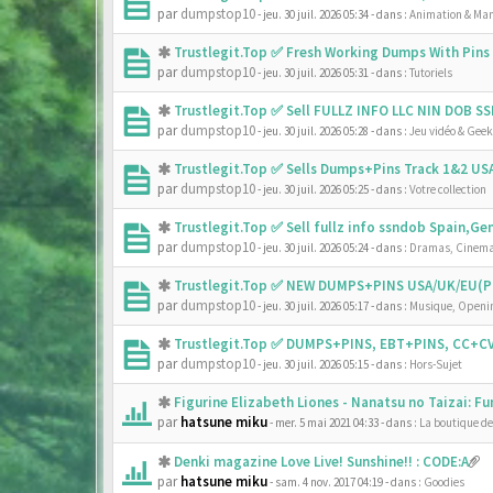
par
dumpstop10
- jeu. 30 juil. 2026 05:34
- dans :
Animation & Ma
Trustlegit.Top ✅ Fresh Working Dumps With Pin
par
dumpstop10
- jeu. 30 juil. 2026 05:31
- dans :
Tutoriels
Trustlegit.Top ✅ Sell FULLZ INFO LLC NIN DOB 
par
dumpstop10
- jeu. 30 juil. 2026 05:28
- dans :
Jeu vidéo & Geek
Trustlegit.Top ✅ Sells Dumps+Pins Track 1&2 U
par
dumpstop10
- jeu. 30 juil. 2026 05:25
- dans :
Votre collection
Trustlegit.Top ✅ Sell fullz info ssndob Spain,G
par
dumpstop10
- jeu. 30 juil. 2026 05:24
- dans :
Dramas, Cinema
Trustlegit.Top ✅ NEW DUMPS+PINS USA/UK/EU(PR
par
dumpstop10
- jeu. 30 juil. 2026 05:17
- dans :
Musique, Openin
Trustlegit.Top ✅ DUMPS+PINS, EBT+PINS, CC+CV
par
dumpstop10
- jeu. 30 juil. 2026 05:15
- dans :
Hors-Sujet
Figurine Elizabeth Liones - Nanatsu no Taizai: F
par
hatsune miku
- mer. 5 mai 2021 04:33
- dans :
La boutique d
Denki magazine Love Live! Sunshine!! : CODE:A
par
hatsune miku
- sam. 4 nov. 2017 04:19
- dans :
Goodies