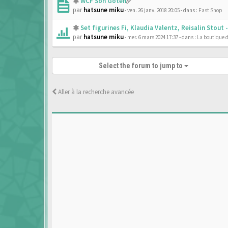
WCF Son Goten
par
hatsune miku
- ven. 26 janv. 2018 20:05
- dans :
Fast Shop
Set figurines Fi, Klaudia Valentz, Reisalin Stout
par
hatsune miku
- mer. 6 mars 2024 17:37
- dans :
La boutique 
Select the forum to jump to
Aller à la recherche avancée