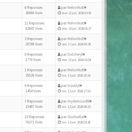
6 Reponses
par
MelvinNut
36066 Vues
mar. 21 juil. 2026 03:58
11 Reponses
par
MelvinNut
62847 Vues
dim. 19 juil. 2026 05:37
3 Reponses
par
MelvinNut
26788 Vues
ven. 17 juil. 2026 04:39
0 Reponses
par
Dutchery
1770 Vues
mer. 15 juil. 2026 16:04
1 Reponses
par
MelvinNut
35526 Vues
lun. 13 juil. 2026 18:16
0 Reponses
par
braddy
1454 Vues
lun. 13 juil. 2026 17:52
7 Reponses
par
mysterious45
15487 Vues
lun. 13 juil. 2026 09:23
23 Reponses
par
Gladwella
76271 Vues
lun. 13 juil. 2026 03:28