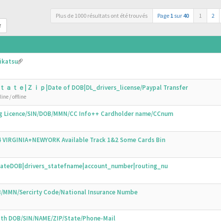
Plus de 1000 résultats ont été trouvés
Page
1
sur
40
1
2
r
ikatsu
ｔａｔｅ|Ｚｉｐ|Date of DOB|DL_drivers_license/Paypal Transfer
ine / offline
ing Licence/SIN/DOB/MMN/CC Info++ Cardholder name/CCnum
44 VIRGINIA+NEWYORK Available Track 1&2 Some Cards Bin
N|DateDOB|drivers_statefname|account_number|routing_nu
OB/MMN/Sercirty Code/National Insurance Numbe
with DOB/SIN/NAME/ZIP/State/Phone-Mail