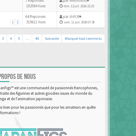
7 Reponses
par
MelvinNut
102584 Vues
dim. 12 juil. 2026 22:25
64 Reponses
par
drift3
319611 Vues
1
2
sam. 11 juil. 2026 07:38
3
4
5
…
40
Suivante
Marquer tout comme lu
PROPOS DE NOUS
anFigs™ est une communauté de passionnés francophones,
 traite des figurines et autres goodies issues du monde du
ga et de l'animation japonaise.
si bien pour les passionnés que pour les amateurs en quête
nformations !