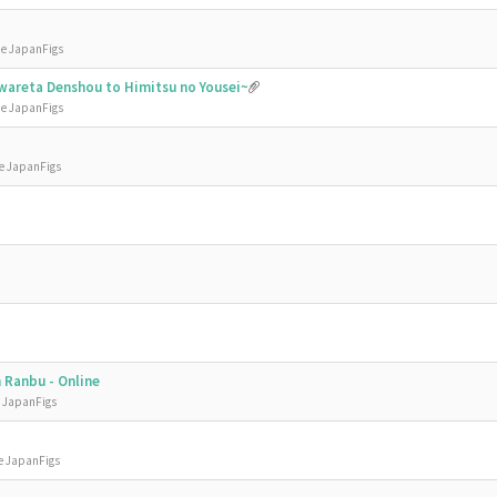
de JapanFigs
nawareta Denshou to Himitsu no Yousei~
de JapanFigs
de JapanFigs
 Ranbu - Online
e JapanFigs
e JapanFigs