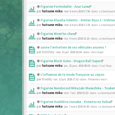
Figurine Formidable - Azur Lane
par
hatsune miku
- mer. 6 mars 2024 17:56
- dans :
La boutique 
Figurine Klaudia Valentz - Atelier Ryza 2 ~Ushi
par
hatsune miku
- mer. 6 mars 2024 17:24
- dans :
La boutique 
Figurine Minette-chan
par
hatsune miku
- lun. 4 mars 2024 21:16
- dans :
La boutique 
suivre l'entretien de vos véhicules anciens ?
par
Dutchery
- mer. 15 juil. 2026 16:04
- dans :
Hors-Sujet
Figurine Black Goku - Dragon Ball Super
par
hatsune miku
- jeu. 25 janv. 2018 08:05
- dans :
Fast Shop
L'influence de la mode française au Japon
par
braddy
- lun. 13 juil. 2026 17:52
- dans :
Presentez-vous !
Figurine Nendoroid Mikazuki Munechika - Touken
par
hatsune miku
- dim. 7 oct. 2018 01:02
- dans :
La boutique d
Figurine Hashibira Inosuke - Kimetsu no Yaiba
par
hatsune miku
- jeu. 7 mars 2024 16:30
- dans :
La boutique d