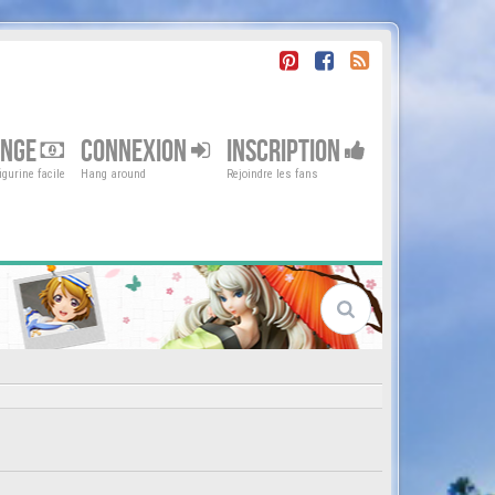
ENGE
CONNEXION
INSCRIPTION
gurine facile
Hang around
Rejoindre les fans