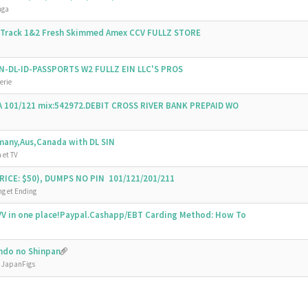
nga
s Track 1&2 Fresh Skimmed Amex CCV FULLZ STORE
SSN-DL-ID-PASSPORTS W2 FULLZ EIN LLC'S PROS
erie
SA 101/121 mix:542972.DEBIT CROSS RIVER BANK PREPAID WO
emany,Aus,Canada with DL SIN
 et TV
ICE: $50), DUMPS NO PIN 101/121/201/211
g et Ending
V in one place!Paypal.Cashapp/EBT Carding Method: How To
undo no Shinpan
e JapanFigs