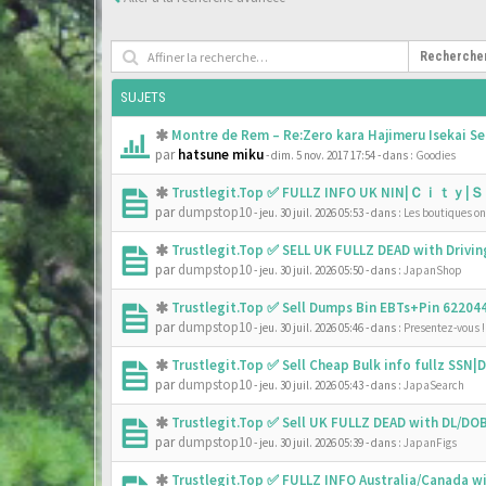
Recherche
SUJETS
Montre de Rem – Re:Zero kara Hajimeru Isekai Se
par
hatsune miku
- dim. 5 nov. 2017 17:54
- dans :
Goodies
Trustlegit.Top ✅ FULLZ INFO UK NIN|Ｃｉｔｙ|Ｓ
par
dumpstop10
- jeu. 30 juil. 2026 05:53
- dans :
Les boutiques onl
Trustlegit.Top ✅ SELL UK FULLZ DEAD with Driv
par
dumpstop10
- jeu. 30 juil. 2026 05:50
- dans :
JapanShop
Trustlegit.Top ✅ Sell Dumps Bin EBTs+Pin 6220
par
dumpstop10
- jeu. 30 juil. 2026 05:46
- dans :
Presentez-vous !
Trustlegit.Top ✅ Sell Cheap Bulk info fullz SS
par
dumpstop10
- jeu. 30 juil. 2026 05:43
- dans :
JapaSearch
Trustlegit.Top ✅ Sell UK FULLZ DEAD with DL/D
par
dumpstop10
- jeu. 30 juil. 2026 05:39
- dans :
JapanFigs
Trustlegit.Top ✅ FULLZ INFO Australia/Canada 