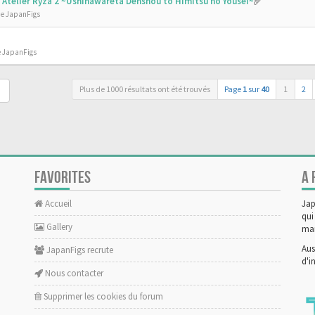
 - Atelier Ryza 2 ~Ushinawareta Denshou to Himitsu no Yousei~
de JapanFigs
e JapanFigs
Plus de 1000 résultats ont été trouvés
Page
1
sur
40
1
2
FAVORITES
A 
Accueil
Jap
qui
Gallery
man
Aus
JapanFigs recrute
d'i
Nous contacter
Supprimer les cookies du forum