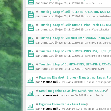
par
dumpstop10
- jeu. 30 juil. 2026 05:31
- dans :
Tutoriels
Trustlegit.Top ✅ Sell FULLZ INFO LLC NIN DOB 
par
dumpstop10
- jeu. 30 juil. 2026 05:28
- dans :
Jeu vidéo & Geek
Trustlegit.Top ✅ Sells Dumps+Pins Track 1&2 U
par
dumpstop10
- jeu. 30 juil. 2026 05:25
- dans :
Votre collection
Trustlegit.Top ✅ Sell fullz info ssndob Spain,G
par
dumpstop10
- jeu. 30 juil. 2026 05:24
- dans :
Dramas, Cinema
Trustlegit.Top ✅ NEW DUMPS+PINS USA/UK/EU(PR
par
dumpstop10
- jeu. 30 juil. 2026 05:17
- dans :
Musique, Openin
Trustlegit.Top ✅ DUMPS+PINS, EBT+PINS, CC+CV
par
dumpstop10
- jeu. 30 juil. 2026 05:15
- dans :
Hors-Sujet
Figurine Elizabeth Liones - Nanatsu no Taizai: F
par
hatsune miku
- mer. 5 mai 2021 04:33
- dans :
La boutique d
Denki magazine Love Live! Sunshine!! : CODE:A
par
hatsune miku
- sam. 4 nov. 2017 04:19
- dans :
Goodies
Figurine Formidable - Azur Lane
par
hatsune miku
- mer. 6 mars 2024 17:56
- dans :
La boutique 