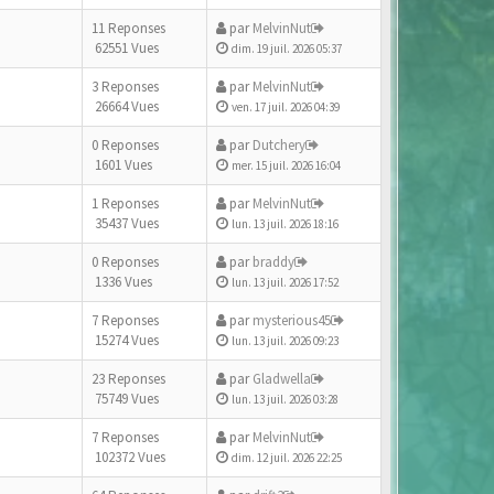
11 Reponses
par
MelvinNut
62551 Vues
dim. 19 juil. 2026 05:37
3 Reponses
par
MelvinNut
26664 Vues
ven. 17 juil. 2026 04:39
0 Reponses
par
Dutchery
1601 Vues
mer. 15 juil. 2026 16:04
1 Reponses
par
MelvinNut
35437 Vues
lun. 13 juil. 2026 18:16
0 Reponses
par
braddy
1336 Vues
lun. 13 juil. 2026 17:52
7 Reponses
par
mysterious45
15274 Vues
lun. 13 juil. 2026 09:23
23 Reponses
par
Gladwella
75749 Vues
lun. 13 juil. 2026 03:28
7 Reponses
par
MelvinNut
102372 Vues
dim. 12 juil. 2026 22:25