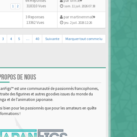
64 Reponses
par
drift3
318310 Vues
1
2
sam. 11 juil. 2026 07:38
3 Reponses
par
martinemma
13362 Vues
jeu. 2 juil. 2026 12:26
3
4
5
…
40
Suivante
Marquer tout comme lu
PROPOS DE NOUS
anFigs™ est une communauté de passionnés francophones,
 traite des figurines et autres goodies issues du monde du
ga et de l'animation japonaise.
si bien pour les passionnés que pour les amateurs en quête
nformations !