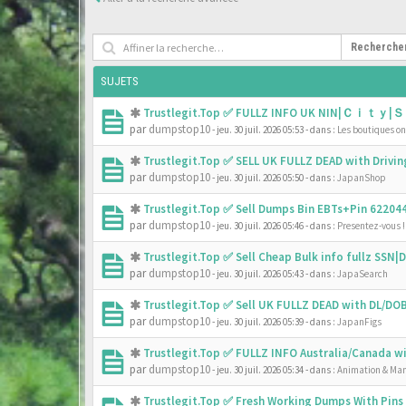
Recherche
SUJETS
Trustlegit.Top ✅ FULLZ INFO UK NIN|Ｃｉｔｙ|Ｓ
par
dumpstop10
- jeu. 30 juil. 2026 05:53
- dans :
Les boutiques onl
Trustlegit.Top ✅ SELL UK FULLZ DEAD with Driv
par
dumpstop10
- jeu. 30 juil. 2026 05:50
- dans :
JapanShop
Trustlegit.Top ✅ Sell Dumps Bin EBTs+Pin 6220
par
dumpstop10
- jeu. 30 juil. 2026 05:46
- dans :
Presentez-vous !
Trustlegit.Top ✅ Sell Cheap Bulk info fullz SS
par
dumpstop10
- jeu. 30 juil. 2026 05:43
- dans :
JapaSearch
Trustlegit.Top ✅ Sell UK FULLZ DEAD with DL/D
par
dumpstop10
- jeu. 30 juil. 2026 05:39
- dans :
JapanFigs
Trustlegit.Top ✅ FULLZ INFO Australia/Canada 
par
dumpstop10
- jeu. 30 juil. 2026 05:34
- dans :
Animation & Ma
Trustlegit.Top ✅ Fresh Working Dumps With Pin