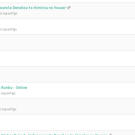
nawareta Denshou to Himitsu no Yousei~
de JapanFigs
de JapanFigs
 Ranbu - Online
e JapanFigs
e JapanFigs