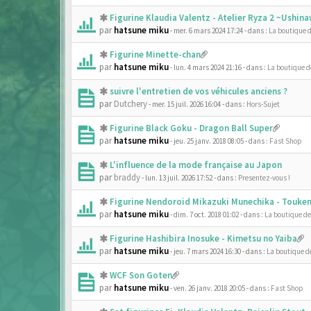
Figurine Klaudia Valentz - Atelier Ryza 2 ~Ushi
par
hatsune miku
- mer. 6 mars 2024 17:24
- dans :
La boutique 
Figurine Minette-chan
par
hatsune miku
- lun. 4 mars 2024 21:16
- dans :
La boutique 
suivre l'entretien de vos véhicules anciens ?
par
Dutchery
- mer. 15 juil. 2026 16:04
- dans :
Hors-Sujet
Figurine Black Goku - Dragon Ball Super
par
hatsune miku
- jeu. 25 janv. 2018 08:05
- dans :
Fast Shop
L'influence de la mode française au Japon
par
braddy
- lun. 13 juil. 2026 17:52
- dans :
Presentez-vous !
Figurine Nendoroid Mikazuki Munechika - Touken
par
hatsune miku
- dim. 7 oct. 2018 01:02
- dans :
La boutique d
Figurine Hashibira Inosuke - Kimetsu no Yaiba
par
hatsune miku
- jeu. 7 mars 2024 16:30
- dans :
La boutique d
WCF Son Goten
par
hatsune miku
- ven. 26 janv. 2018 20:05
- dans :
Fast Shop