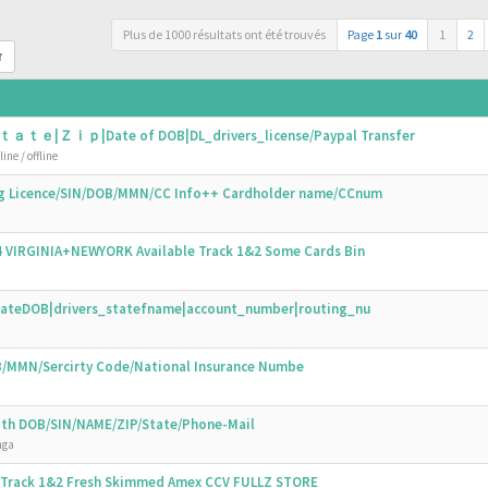
Plus de 1000 résultats ont été trouvés
Page
1
sur
40
1
2
r
ｔａｔｅ|Ｚｉｐ|Date of DOB|DL_drivers_license/Paypal Transfer
ine / offline
ing Licence/SIN/DOB/MMN/CC Info++ Cardholder name/CCnum
44 VIRGINIA+NEWYORK Available Track 1&2 Some Cards Bin
N|DateDOB|drivers_statefname|account_number|routing_nu
OB/MMN/Sercirty Code/National Insurance Numbe
with DOB/SIN/NAME/ZIP/State/Phone-Mail
nga
s Track 1&2 Fresh Skimmed Amex CCV FULLZ STORE