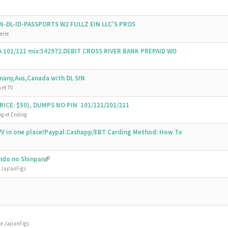
SSN-DL-ID-PASSPORTS W2 FULLZ EIN LLC'S PROS
erie
SA 101/121 mix:542972.DEBIT CROSS RIVER BANK PREPAID WO
emany,Aus,Canada with DL SIN
 et TV
ICE: $50), DUMPS NO PIN 101/121/201/211
g et Ending
V in one place!Paypal.Cashapp/EBT Carding Method: How To
undo no Shinpan
e JapanFigs
de JapanFigs