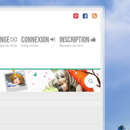
ENGE
CONNEXION
INSCRIPTION
gurine facile
Hang around
Rejoindre les fans