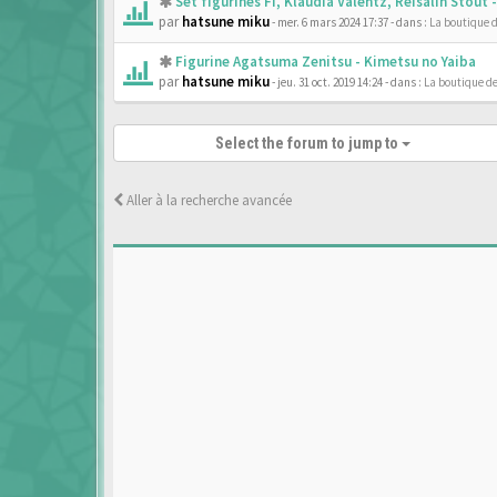
Set figurines Fi, Klaudia Valentz, Reisalin Stout
par
hatsune miku
- mer. 6 mars 2024 17:37
- dans :
La boutique 
Figurine Agatsuma Zenitsu - Kimetsu no Yaiba
par
hatsune miku
- jeu. 31 oct. 2019 14:24
- dans :
La boutique d
Select the forum to jump to
Aller à la recherche avancée