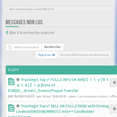
Nous sommes le jeu. 6 août 2026 23:53
MESSAGES NON LUS
Aller à la recherche avancée
Rechercher
Page
1
sur
40
Plus de 1000 résultats ont été trouvés
SUJETS
Trustlegit.Top ✅ FULLZ INFO UK NIN|Ｃｉｔｙ|Ｓｔ
ａｔｅ|Ｚｉｐ|Date of
DOB|DL_drivers_license/Paypal Transfer
par
dumpstop10
- jeu. 30 juil. 2026 05:53
- dans :
Les boutiques online / offli
Trustlegit.Top ✅ SELL UK FULLZ DEAD with Driving
Licence/SIN/DOB/MMN/CC Info++ Cardholder
name/CCnum