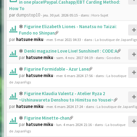
in one place!Paypal.Cashapp/EBT Carding Method:
How To
par
dumpstop10
- jeu. 30 juil. 2026 05:15
- dans :
Hors-Sujet
Figurine Elizabeth Liones - Nanatsu no Taizai:
Fundo no Shinpan
par
hatsune miku
- mer. 5 mai 2021 04:33
- dans :
La boutique de JapanFig
Denki magazine Love Live! Sunshine!! : CODE:A
par
hatsune miku
- sam. 4 nov. 2017 04:19
- dans :
Goodies
Figurine Formidable - Azur Lane
par
hatsune miku
- mer. 6 mars 2024 17:56
- dans :
La boutique
de JapanFigs
Figurine Klaudia Valentz - Atelier Ryza 2
~Ushinawareta Denshou to Himitsu no Yousei~
par
hatsune miku
- mer. 6 mars 2024 17:24
- dans :
La boutique de JapanFi
Figurine Minette-chan
par
hatsune miku
- lun. 4 mars 2024 21:16
- dans :
La boutique
de JapanFigs