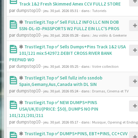
Track 1&2 Fresh Skimmed Amex CCV FULLZ STORE
par
dumpstop10
- jeu. 30 juil. 2026 05:31
- dans :
Tutoriels
Trustlegit.Top ✅ Sell FULLZ INFO LLC NIN DOB
SSN-DL-ID-PASSPORTS W2 FULLZ EIN LLC'S PROS
par
dumpstop10
- jeu. 30 juil. 2026 05:28
- dans :
Jeu vidéo & Geekerie
Trustlegit.Top ✅ Sells Dumps+Pins Track 1&2 USA
101/121 mix:542972.DEBIT CROSS RIVER BANK
PREPAID WO
par
dumpstop10
- jeu. 30 juil. 2026 05:25
- dans :
Votre collection
Trustlegit.Top ✅ Sell fullz info ssndob
Spain,Gemany,Aus,Canada with DL SIN
par
dumpstop10
- jeu. 30 juil. 2026 05:24
- dans :
Dramas, Cinema et TV
Trustlegit.Top ✅ NEW DUMPS+PINS
USA/UK/EU(PRICE: $50), DUMPS NO PIN
101/121/201/211
par
dumpstop10
- jeu. 30 juil. 2026 05:17
- dans :
Musique, Opening et Ending
Trustlegit.Top ✅ DUMPS+PINS, EBT+PINS, CC+CVV