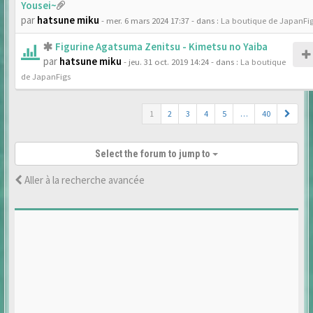
Yousei~
par
hatsune miku
- mer. 6 mars 2024 17:37
- dans :
La boutique de JapanFi
Figurine Agatsuma Zenitsu - Kimetsu no Yaiba
par
hatsune miku
- jeu. 31 oct. 2019 14:24
- dans :
La boutique
de JapanFigs
1
2
3
4
5
…
40
Select the forum to jump to
Aller à la recherche avancée