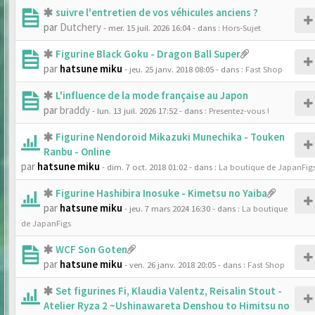
suivre l'entretien de vos véhicules anciens ?
par
Dutchery
- mer. 15 juil. 2026 16:04
- dans :
Hors-Sujet
Figurine Black Goku - Dragon Ball Super
par
hatsune miku
- jeu. 25 janv. 2018 08:05
- dans :
Fast Shop
L'influence de la mode française au Japon
par
braddy
- lun. 13 juil. 2026 17:52
- dans :
Presentez-vous !
Figurine Nendoroid Mikazuki Munechika - Touken
Ranbu - Online
par
hatsune miku
- dim. 7 oct. 2018 01:02
- dans :
La boutique de JapanFig
Figurine Hashibira Inosuke - Kimetsu no Yaiba
par
hatsune miku
- jeu. 7 mars 2024 16:30
- dans :
La boutique
de JapanFigs
WCF Son Goten
par
hatsune miku
- ven. 26 janv. 2018 20:05
- dans :
Fast Shop
Set figurines Fi, Klaudia Valentz, Reisalin Stout -
Atelier Ryza 2 ~Ushinawareta Denshou to Himitsu no