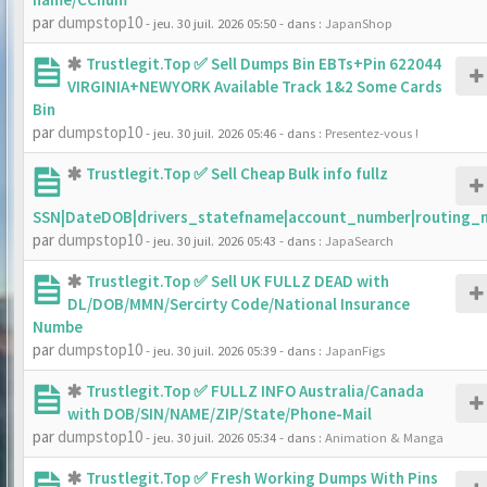
par
dumpstop10
- jeu. 30 juil. 2026 05:50
- dans :
JapanShop
Trustlegit.Top ✅ Sell Dumps Bin EBTs+Pin 622044
VIRGINIA+NEWYORK Available Track 1&2 Some Cards
Bin
par
dumpstop10
- jeu. 30 juil. 2026 05:46
- dans :
Presentez-vous !
Trustlegit.Top ✅ Sell Cheap Bulk info fullz
SSN|DateDOB|drivers_statefname|account_number|routing_
par
dumpstop10
- jeu. 30 juil. 2026 05:43
- dans :
JapaSearch
Trustlegit.Top ✅ Sell UK FULLZ DEAD with
DL/DOB/MMN/Sercirty Code/National Insurance
Numbe
par
dumpstop10
- jeu. 30 juil. 2026 05:39
- dans :
JapanFigs
Trustlegit.Top ✅ FULLZ INFO Australia/Canada
with DOB/SIN/NAME/ZIP/State/Phone-Mail
par
dumpstop10
- jeu. 30 juil. 2026 05:34
- dans :
Animation & Manga
Trustlegit.Top ✅ Fresh Working Dumps With Pins