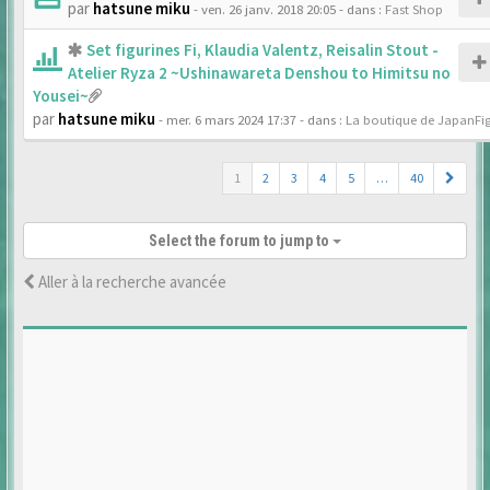
par
hatsune miku
- ven. 26 janv. 2018 20:05
- dans :
Fast Shop
Set figurines Fi, Klaudia Valentz, Reisalin Stout -
Atelier Ryza 2 ~Ushinawareta Denshou to Himitsu no
Yousei~
par
hatsune miku
- mer. 6 mars 2024 17:37
- dans :
La boutique de JapanFi
1
2
3
4
5
…
40
Select the forum to jump to
Aller à la recherche avancée