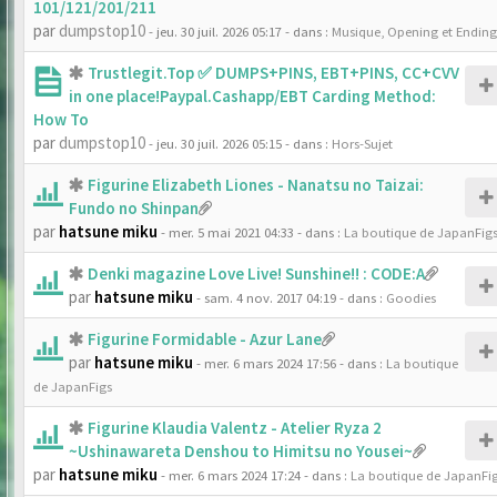
101/121/201/211
par
dumpstop10
- jeu. 30 juil. 2026 05:17
- dans :
Musique, Opening et Ending
Trustlegit.Top ✅ DUMPS+PINS, EBT+PINS, CC+CVV
in one place!Paypal.Cashapp/EBT Carding Method:
How To
par
dumpstop10
- jeu. 30 juil. 2026 05:15
- dans :
Hors-Sujet
Figurine Elizabeth Liones - Nanatsu no Taizai:
Fundo no Shinpan
par
hatsune miku
- mer. 5 mai 2021 04:33
- dans :
La boutique de JapanFig
Denki magazine Love Live! Sunshine!! : CODE:A
par
hatsune miku
- sam. 4 nov. 2017 04:19
- dans :
Goodies
Figurine Formidable - Azur Lane
par
hatsune miku
- mer. 6 mars 2024 17:56
- dans :
La boutique
de JapanFigs
Figurine Klaudia Valentz - Atelier Ryza 2
~Ushinawareta Denshou to Himitsu no Yousei~
par
hatsune miku
- mer. 6 mars 2024 17:24
- dans :
La boutique de JapanFi