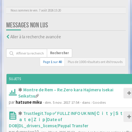
Nous sommes le ven. 7 août 2026 15:20
MESSAGES NON LUS
Aller à la recherche avancée
Rechercher
Page
1
sur
40
Plus de 1000 résultats ont été trouvés
SUJETS
Montre de Rem – Re:Zero kara Hajimeru Isekai
Seikatsu
par
hatsune miku
- dim. 5 nov. 2017 17:54
- dans :
Goodies
Trustlegit.Top ✅ FULLZ INFO UK NIN|Ｃｉｔｙ|Ｓｔ
ａｔｅ|Ｚｉｐ|Date of
DOB|DL_drivers_license/Paypal Transfer
par
dumpstop10