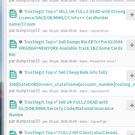
- jeu. 30 juil. 2026 05:53
- dans :
Les boutiques online / offli
Trustlegit.Top ✅ SELL UK FULLZ DEAD with Driving
Licence/SIN/DOB/MMN/CC Info++ Cardholder
name/CCnum
par
dumpstop10
- jeu. 30 juil. 2026 05:50
- dans :
JapanShop
Trustlegit.Top ✅ Sell Dumps Bin EBTs+Pin 622044
VIRGINIA+NEWYORK Available Track 1&2 Some Cards
Bin
par
dumpstop10
- jeu. 30 juil. 2026 05:46
- dans :
Presentez-vous !
Trustlegit.Top ✅ Sell Cheap Bulk info fullz
SSN|DateDOB|drivers_statefname|account_number|routing_
par
dumpstop10
- jeu. 30 juil. 2026 05:43
- dans :
JapaSearch
Trustlegit.Top ✅ Sell UK FULLZ DEAD with
DL/DOB/MMN/Sercirty Code/National Insurance
Numbe
par
dumpstop10
- jeu. 30 juil. 2026 05:39
- dans :
JapanFigs
Trustlegit.Top ✅ FULLZ INFO Australia/Canada