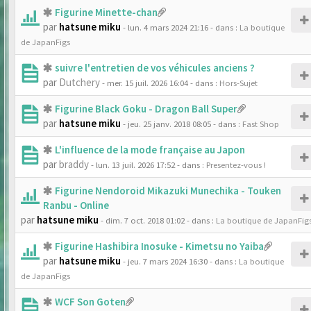
Figurine Minette-chan
par
hatsune miku
- lun. 4 mars 2024 21:16
- dans :
La boutique
de JapanFigs
suivre l'entretien de vos véhicules anciens ?
par
Dutchery
- mer. 15 juil. 2026 16:04
- dans :
Hors-Sujet
Figurine Black Goku - Dragon Ball Super
par
hatsune miku
- jeu. 25 janv. 2018 08:05
- dans :
Fast Shop
L'influence de la mode française au Japon
par
braddy
- lun. 13 juil. 2026 17:52
- dans :
Presentez-vous !
Figurine Nendoroid Mikazuki Munechika - Touken
Ranbu - Online
par
hatsune miku
- dim. 7 oct. 2018 01:02
- dans :
La boutique de JapanFig
Figurine Hashibira Inosuke - Kimetsu no Yaiba
par
hatsune miku
- jeu. 7 mars 2024 16:30
- dans :
La boutique
de JapanFigs
WCF Son Goten