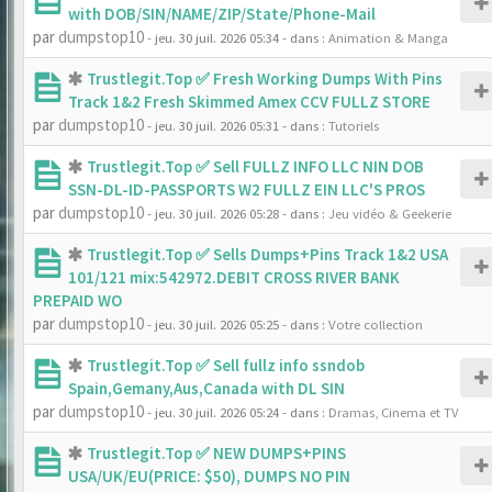
with DOB/SIN/NAME/ZIP/State/Phone-Mail
par
dumpstop10
- jeu. 30 juil. 2026 05:34
- dans :
Animation & Manga
Trustlegit.Top ✅ Fresh Working Dumps With Pins
Track 1&2 Fresh Skimmed Amex CCV FULLZ STORE
par
dumpstop10
- jeu. 30 juil. 2026 05:31
- dans :
Tutoriels
Trustlegit.Top ✅ Sell FULLZ INFO LLC NIN DOB
SSN-DL-ID-PASSPORTS W2 FULLZ EIN LLC'S PROS
par
dumpstop10
- jeu. 30 juil. 2026 05:28
- dans :
Jeu vidéo & Geekerie
Trustlegit.Top ✅ Sells Dumps+Pins Track 1&2 USA
101/121 mix:542972.DEBIT CROSS RIVER BANK
PREPAID WO
par
dumpstop10
- jeu. 30 juil. 2026 05:25
- dans :
Votre collection
Trustlegit.Top ✅ Sell fullz info ssndob
Spain,Gemany,Aus,Canada with DL SIN
par
dumpstop10
- jeu. 30 juil. 2026 05:24
- dans :
Dramas, Cinema et TV
Trustlegit.Top ✅ NEW DUMPS+PINS
USA/UK/EU(PRICE: $50), DUMPS NO PIN