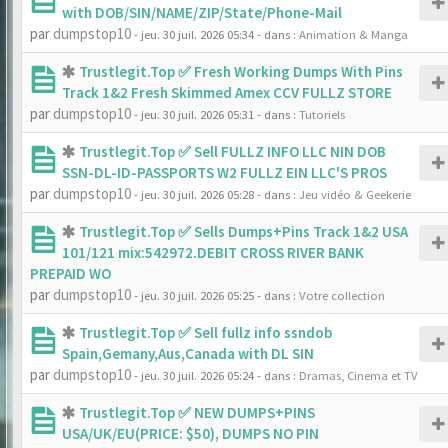
with DOB/SIN/NAME/ZIP/State/Phone-Mail
par
dumpstop10
- jeu. 30 juil. 2026 05:34
- dans :
Animation & Manga
Trustlegit.Top ✅ Fresh Working Dumps With Pins
Track 1&2 Fresh Skimmed Amex CCV FULLZ STORE
par
dumpstop10
- jeu. 30 juil. 2026 05:31
- dans :
Tutoriels
Trustlegit.Top ✅ Sell FULLZ INFO LLC NIN DOB
SSN-DL-ID-PASSPORTS W2 FULLZ EIN LLC'S PROS
par
dumpstop10
- jeu. 30 juil. 2026 05:28
- dans :
Jeu vidéo & Geekerie
Trustlegit.Top ✅ Sells Dumps+Pins Track 1&2 USA
101/121 mix:542972.DEBIT CROSS RIVER BANK
PREPAID WO
par
dumpstop10
- jeu. 30 juil. 2026 05:25
- dans :
Votre collection
Trustlegit.Top ✅ Sell fullz info ssndob
Spain,Gemany,Aus,Canada with DL SIN
par
dumpstop10
- jeu. 30 juil. 2026 05:24
- dans :
Dramas, Cinema et TV
Trustlegit.Top ✅ NEW DUMPS+PINS
USA/UK/EU(PRICE: $50), DUMPS NO PIN