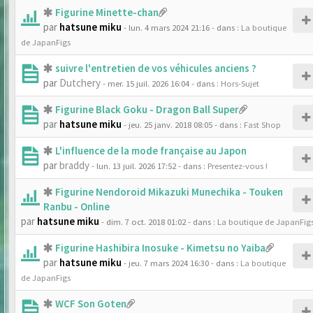
Figurine Minette-chan
par
hatsune miku
- lun. 4 mars 2024 21:16
- dans :
La boutique
de JapanFigs
suivre l'entretien de vos véhicules anciens ?
par
Dutchery
- mer. 15 juil. 2026 16:04
- dans :
Hors-Sujet
Figurine Black Goku - Dragon Ball Super
par
hatsune miku
- jeu. 25 janv. 2018 08:05
- dans :
Fast Shop
L'influence de la mode française au Japon
par
braddy
- lun. 13 juil. 2026 17:52
- dans :
Presentez-vous !
Figurine Nendoroid Mikazuki Munechika - Touken
Ranbu - Online
par
hatsune miku
- dim. 7 oct. 2018 01:02
- dans :
La boutique de JapanFig
Figurine Hashibira Inosuke - Kimetsu no Yaiba
par
hatsune miku
- jeu. 7 mars 2024 16:30
- dans :
La boutique
de JapanFigs
WCF Son Goten