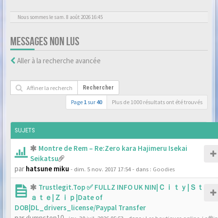
Nous sommes le sam. 8 août 2026 16:45
MESSAGES NON LUS
Aller à la recherche avancée
Rechercher
Page
1
sur
40
Plus de 1000 résultats ont été trouvés
SUJETS
Montre de Rem – Re:Zero kara Hajimeru Isekai
Seikatsu
par
hatsune miku
- dim. 5 nov. 2017 17:54
- dans :
Goodies
Trustlegit.Top ✅ FULLZ INFO UK NIN|Ｃｉｔｙ|Ｓｔ
ａｔｅ|Ｚｉｐ|Date of
DOB|DL_drivers_license/Paypal Transfer
par
dumpstop10