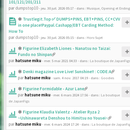
101/121/201/211
par
dumpstop10
- jeu. 30 juil. 2026 05:17
- dans :
Musique, Opening et Ending
Trustlegit.Top ✅ DUMPS+PINS, EBT+PINS, CC+CVV
in one place!Paypal.Cashapp/EBT Carding Method:
How To
par
dumpstop10
- jeu. 30 juil. 2026 05:15
- dans :
Hors-Sujet
Figurine Elizabeth Liones - Nanatsu no Taizai:
Fundo no Shinpan
par
hatsune miku
- mer. 5 mai 2021 04:33
- dans :
La boutique de JapanFig
Denki magazine Love Live! Sunshine!! : CODE:A
par
hatsune miku
- sam. 4 nov. 2017 04:19
- dans :
Goodies
Figurine Formidable - Azur Lane
par
hatsune miku
- mer. 6 mars 2024 17:56
- dans :
La boutique
de JapanFigs
Figurine Klaudia Valentz - Atelier Ryza 2
~Ushinawareta Denshou to Himitsu no Yousei~
par
hatsune miku
- mer. 6 mars 2024 17:24
- dans :
La boutique de JapanFi