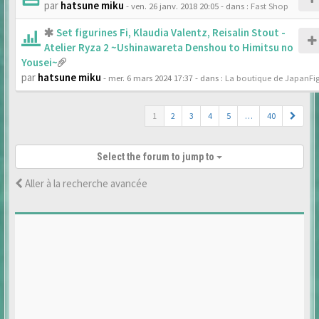
par
hatsune miku
- ven. 26 janv. 2018 20:05
- dans :
Fast Shop
Set figurines Fi, Klaudia Valentz, Reisalin Stout -
Atelier Ryza 2 ~Ushinawareta Denshou to Himitsu no
Yousei~
par
hatsune miku
- mer. 6 mars 2024 17:37
- dans :
La boutique de JapanFi
1
2
3
4
5
…
40
Select the forum to jump to
Aller à la recherche avancée