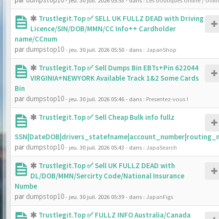
- jeu. 30 juil. 2026 05:53
- dans :
Les boutiques online / offli
Trustlegit.Top ✅ SELL UK FULLZ DEAD with Driving
Licence/SIN/DOB/MMN/CC Info++ Cardholder
name/CCnum
par
dumpstop10
- jeu. 30 juil. 2026 05:50
- dans :
JapanShop
Trustlegit.Top ✅ Sell Dumps Bin EBTs+Pin 622044
VIRGINIA+NEWYORK Available Track 1&2 Some Cards
Bin
par
dumpstop10
- jeu. 30 juil. 2026 05:46
- dans :
Presentez-vous !
Trustlegit.Top ✅ Sell Cheap Bulk info fullz
SSN|DateDOB|drivers_statefname|account_number|routing_
par
dumpstop10
- jeu. 30 juil. 2026 05:43
- dans :
JapaSearch
Trustlegit.Top ✅ Sell UK FULLZ DEAD with
DL/DOB/MMN/Sercirty Code/National Insurance
Numbe
par
dumpstop10
- jeu. 30 juil. 2026 05:39
- dans :
JapanFigs
Trustlegit.Top ✅ FULLZ INFO Australia/Canada