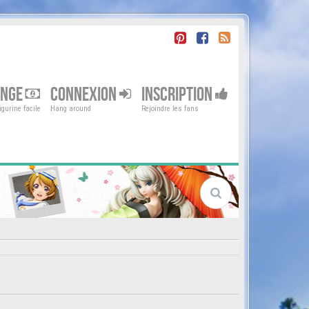
ENGE
CONNEXION
INSCRIPTION
gurine facile
Hang around
Rejoindre les fans