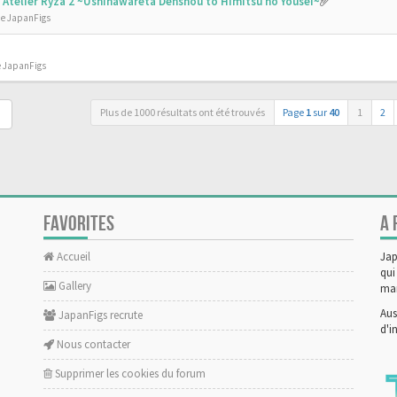
 - Atelier Ryza 2 ~Ushinawareta Denshou to Himitsu no Yousei~
de JapanFigs
e JapanFigs
Plus de 1000 résultats ont été trouvés
Page
1
sur
40
1
2
FAVORITES
A 
Accueil
Jap
qui
Gallery
man
Aus
JapanFigs recrute
d'i
Nous contacter
Supprimer les cookies du forum