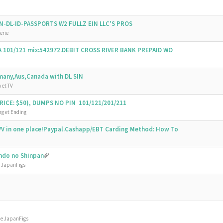
SSN-DL-ID-PASSPORTS W2 FULLZ EIN LLC'S PROS
erie
SA 101/121 mix:542972.DEBIT CROSS RIVER BANK PREPAID WO
emany,Aus,Canada with DL SIN
 et TV
ICE: $50), DUMPS NO PIN 101/121/201/211
g et Ending
V in one place!Paypal.Cashapp/EBT Carding Method: How To
undo no Shinpan
e JapanFigs
de JapanFigs