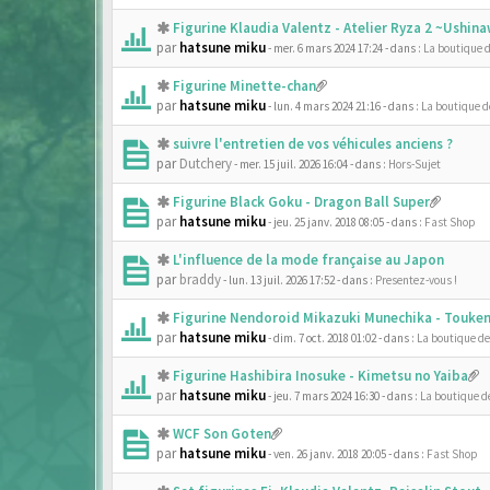
Figurine Klaudia Valentz - Atelier Ryza 2 ~Ushi
par
hatsune miku
- mer. 6 mars 2024 17:24
- dans :
La boutique 
Figurine Minette-chan
par
hatsune miku
- lun. 4 mars 2024 21:16
- dans :
La boutique 
suivre l'entretien de vos véhicules anciens ?
par
Dutchery
- mer. 15 juil. 2026 16:04
- dans :
Hors-Sujet
Figurine Black Goku - Dragon Ball Super
par
hatsune miku
- jeu. 25 janv. 2018 08:05
- dans :
Fast Shop
L'influence de la mode française au Japon
par
braddy
- lun. 13 juil. 2026 17:52
- dans :
Presentez-vous !
Figurine Nendoroid Mikazuki Munechika - Touken
par
hatsune miku
- dim. 7 oct. 2018 01:02
- dans :
La boutique d
Figurine Hashibira Inosuke - Kimetsu no Yaiba
par
hatsune miku
- jeu. 7 mars 2024 16:30
- dans :
La boutique d
WCF Son Goten
par
hatsune miku
- ven. 26 janv. 2018 20:05
- dans :
Fast Shop