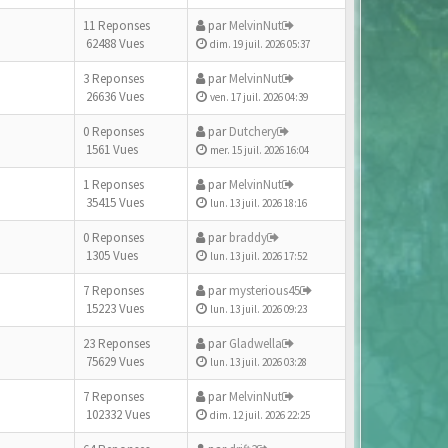
11 Reponses
par
MelvinNut
62488 Vues
dim. 19 juil. 2026 05:37
3 Reponses
par
MelvinNut
26636 Vues
ven. 17 juil. 2026 04:39
0 Reponses
par
Dutchery
1561 Vues
mer. 15 juil. 2026 16:04
1 Reponses
par
MelvinNut
35415 Vues
lun. 13 juil. 2026 18:16
0 Reponses
par
braddy
1305 Vues
lun. 13 juil. 2026 17:52
7 Reponses
par
mysterious45
15223 Vues
lun. 13 juil. 2026 09:23
23 Reponses
par
Gladwella
75629 Vues
lun. 13 juil. 2026 03:28
7 Reponses
par
MelvinNut
102332 Vues
dim. 12 juil. 2026 22:25