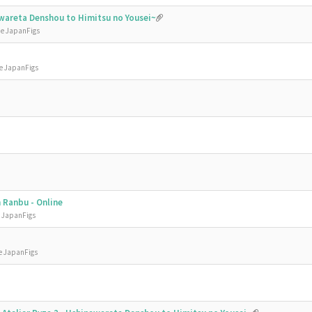
nawareta Denshou to Himitsu no Yousei~
de JapanFigs
de JapanFigs
 Ranbu - Online
e JapanFigs
e JapanFigs