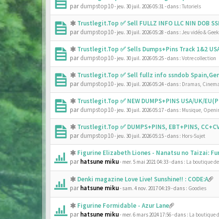
par
dumpstop10
- jeu. 30 juil. 2026 05:31
- dans :
Tutoriels
Trustlegit.Top ✅ Sell FULLZ INFO LLC NIN DOB 
par
dumpstop10
- jeu. 30 juil. 2026 05:28
- dans :
Jeu vidéo & Geek
Trustlegit.Top ✅ Sells Dumps+Pins Track 1&2 U
par
dumpstop10
- jeu. 30 juil. 2026 05:25
- dans :
Votre collection
Trustlegit.Top ✅ Sell fullz info ssndob Spain,G
par
dumpstop10
- jeu. 30 juil. 2026 05:24
- dans :
Dramas, Cinema
Trustlegit.Top ✅ NEW DUMPS+PINS USA/UK/EU(PR
par
dumpstop10
- jeu. 30 juil. 2026 05:17
- dans :
Musique, Openin
Trustlegit.Top ✅ DUMPS+PINS, EBT+PINS, CC+CV
par
dumpstop10
- jeu. 30 juil. 2026 05:15
- dans :
Hors-Sujet
Figurine Elizabeth Liones - Nanatsu no Taizai: F
par
hatsune miku
- mer. 5 mai 2021 04:33
- dans :
La boutique d
Denki magazine Love Live! Sunshine!! : CODE:A
par
hatsune miku
- sam. 4 nov. 2017 04:19
- dans :
Goodies
Figurine Formidable - Azur Lane
par
hatsune miku
- mer. 6 mars 2024 17:56
- dans :
La boutique 