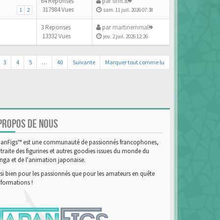
64 Reponses
par
drift3
317984 Vues
1
2
sam. 11 juil. 2026 07:38
3 Reponses
par
martinemma
13332 Vues
jeu. 2 juil. 2026 12:26
3
4
5
…
40
Suivante
Marquer tout comme lu
PROPOS DE NOUS
anFigs™ est une communauté de passionnés francophones,
 traite des figurines et autres goodies issues du monde du
ga et de l'animation japonaise.
si bien pour les passionnés que pour les amateurs en quête
nformations !