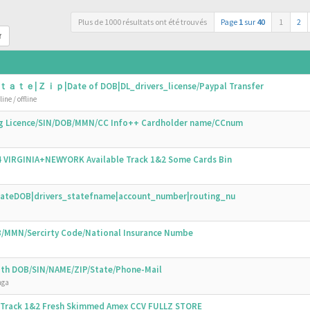
Plus de 1000 résultats ont été trouvés
Page
1
sur
40
1
2
r
ｔａｔｅ|Ｚｉｐ|Date of DOB|DL_drivers_license/Paypal Transfer
ine / offline
ing Licence/SIN/DOB/MMN/CC Info++ Cardholder name/CCnum
44 VIRGINIA+NEWYORK Available Track 1&2 Some Cards Bin
N|DateDOB|drivers_statefname|account_number|routing_nu
OB/MMN/Sercirty Code/National Insurance Numbe
with DOB/SIN/NAME/ZIP/State/Phone-Mail
nga
s Track 1&2 Fresh Skimmed Amex CCV FULLZ STORE