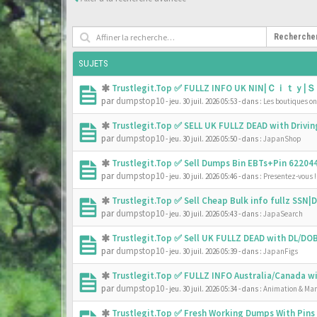
Recherche
SUJETS
Trustlegit.Top ✅ FULLZ INFO UK NIN|Ｃｉｔｙ|Ｓ
par
dumpstop10
- jeu. 30 juil. 2026 05:53
- dans :
Les boutiques onl
Trustlegit.Top ✅ SELL UK FULLZ DEAD with Driv
par
dumpstop10
- jeu. 30 juil. 2026 05:50
- dans :
JapanShop
Trustlegit.Top ✅ Sell Dumps Bin EBTs+Pin 6220
par
dumpstop10
- jeu. 30 juil. 2026 05:46
- dans :
Presentez-vous !
Trustlegit.Top ✅ Sell Cheap Bulk info fullz SS
par
dumpstop10
- jeu. 30 juil. 2026 05:43
- dans :
JapaSearch
Trustlegit.Top ✅ Sell UK FULLZ DEAD with DL/D
par
dumpstop10
- jeu. 30 juil. 2026 05:39
- dans :
JapanFigs
Trustlegit.Top ✅ FULLZ INFO Australia/Canada 
par
dumpstop10
- jeu. 30 juil. 2026 05:34
- dans :
Animation & Ma
Trustlegit.Top ✅ Fresh Working Dumps With Pin