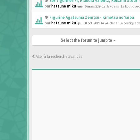
Set figurines Fi, Klaudia Valentz, Reisalin Stout
par
hatsune miku
- mer. 6 mars 2024 17:37
- dans :
La boutique 
Figurine Agatsuma Zenitsu - Kimetsu no Yaiba
par
hatsune miku
- jeu. 31 oct. 2019 14:24
- dans :
La boutique d
Select the forum to jump to
Aller à la recherche avancée