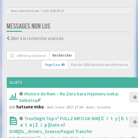
Nous sommes le ven. 7 août 2026 20:23
MESSAGES NON LUS
Aller à la recherche avancée
Rechercher
Page
1
sur
40
Plus de 1000 résultats ont été trouvés
SUJETS
Montre de Rem – Re:Zero kara Hajimeru Isekai
Seikatsu
par
hatsune miku
- dim. 5 nov. 2017 17:54
- dans :
Goodies
Trustlegit.Top ✅ FULLZ INFO UK NIN|Ｃｉｔｙ|Ｓｔ
ａｔｅ|Ｚｉｐ|Date of
DOB|DL_drivers_license/Paypal Transfer
par
dumpstop10