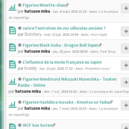
Figurine Minette-chan
par
hatsune miku
- lun. 4 mars 2024 21:16
- dans :
La boutique
de JapanFigs
suivre l'entretien de vos véhicules anciens ?
par
Dutchery
- mer. 15 juil. 2026 16:04
- dans :
Hors-Sujet
Figurine Black Goku - Dragon Ball Super
par
hatsune miku
- jeu. 25 janv. 2018 08:05
- dans :
Fast Shop
L'influence de la mode française au Japon
par
braddy
- lun. 13 juil. 2026 17:52
- dans :
Presentez-vous !
Figurine Nendoroid Mikazuki Munechika - Touken
Ranbu - Online
par
hatsune miku
- dim. 7 oct. 2018 01:02
- dans :
La boutique de JapanFig
Figurine Hashibira Inosuke - Kimetsu no Yaiba
par
hatsune miku
- jeu. 7 mars 2024 16:30
- dans :
La boutique
de JapanFigs
WCF Son Goten