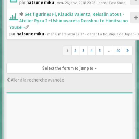
par
hatsune miku
- ven. 26 janv. 2018 20:05
- dans :
Fast Shop
Set figurines Fi, Klaudia Valentz, Reisalin Stout -
Atelier Ryza 2 ~Ushinawareta Denshou to Himitsu no
Yousei~
par
hatsune miku
- mer. 6 mars 2024 17:37
- dans :
La boutique de JapanFi
1
2
3
4
5
…
40
Select the forum to jump to
Aller à la recherche avancée