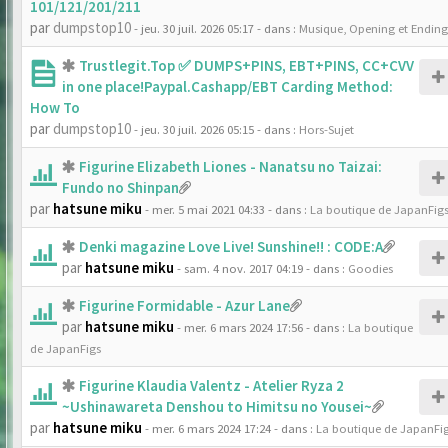
101/121/201/211
par
dumpstop10
- jeu. 30 juil. 2026 05:17
- dans :
Musique, Opening et Ending
Trustlegit.Top ✅ DUMPS+PINS, EBT+PINS, CC+CVV
in one place!Paypal.Cashapp/EBT Carding Method:
How To
par
dumpstop10
- jeu. 30 juil. 2026 05:15
- dans :
Hors-Sujet
Figurine Elizabeth Liones - Nanatsu no Taizai:
Fundo no Shinpan
par
hatsune miku
- mer. 5 mai 2021 04:33
- dans :
La boutique de JapanFig
Denki magazine Love Live! Sunshine!! : CODE:A
par
hatsune miku
- sam. 4 nov. 2017 04:19
- dans :
Goodies
Figurine Formidable - Azur Lane
par
hatsune miku
- mer. 6 mars 2024 17:56
- dans :
La boutique
de JapanFigs
Figurine Klaudia Valentz - Atelier Ryza 2
~Ushinawareta Denshou to Himitsu no Yousei~
par
hatsune miku
- mer. 6 mars 2024 17:24
- dans :
La boutique de JapanFi