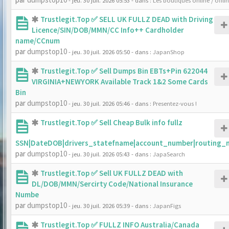
- jeu. 30 juil. 2026 05:53
- dans :
Les boutiques online / offli
Trustlegit.Top ✅ SELL UK FULLZ DEAD with Driving
Licence/SIN/DOB/MMN/CC Info++ Cardholder
name/CCnum
par
dumpstop10
- jeu. 30 juil. 2026 05:50
- dans :
JapanShop
Trustlegit.Top ✅ Sell Dumps Bin EBTs+Pin 622044
VIRGINIA+NEWYORK Available Track 1&2 Some Cards
Bin
par
dumpstop10
- jeu. 30 juil. 2026 05:46
- dans :
Presentez-vous !
Trustlegit.Top ✅ Sell Cheap Bulk info fullz
SSN|DateDOB|drivers_statefname|account_number|routing_
par
dumpstop10
- jeu. 30 juil. 2026 05:43
- dans :
JapaSearch
Trustlegit.Top ✅ Sell UK FULLZ DEAD with
DL/DOB/MMN/Sercirty Code/National Insurance
Numbe
par
dumpstop10
- jeu. 30 juil. 2026 05:39
- dans :
JapanFigs
Trustlegit.Top ✅ FULLZ INFO Australia/Canada