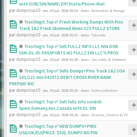
with DOB/SIN/NAME/ZIP/State/Phone-Mail
par
dumpstop10
- jeu. 30 juil. 2026 05:34
- dans :
Animation & Manga
Trustlegit.Top ✅ Fresh Working Dumps With Pins
Track 1&2 Fresh Skimmed Amex CCV FULLZ STORE
par
dumpstop10
- jeu. 30 juil. 2026 05:31
- dans :
Tutoriels
Trustlegit.Top ✅ Sell FULLZ INFO LLC NIN DOB
SSN-DL-ID-PASSPORTS W2 FULLZ EIN LLC'S PROS
par
dumpstop10
- jeu. 30 juil. 2026 05:28
- dans :
Jeu vidéo & Geekerie
Trustlegit.Top ✅ Sells Dumps+Pins Track 1&2 USA
101/121 mix:542972.DEBIT CROSS RIVER BANK
PREPAID WO
par
dumpstop10
- jeu. 30 juil. 2026 05:25
- dans :
Votre collection
Trustlegit.Top ✅ Sell fullz info ssndob
Spain,Gemany,Aus,Canada with DL SIN
par
dumpstop10
- jeu. 30 juil. 2026 05:24
- dans :
Dramas, Cinema et TV
Trustlegit.Top ✅ NEW DUMPS+PINS
USA/UK/EU(PRICE: $50), DUMPS NO PIN