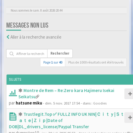
Nous sommes le sam. 8 août 2026 20:44
MESSAGES NON LUS
Aller à la recherche avancée
Rechercher
Page
1
sur
40
Plus de 1000 résultats ont été trouvés
SUJETS
Montre de Rem – Re:Zero kara Hajimeru Isekai
Seikatsu
par
hatsune miku
- dim. 5 nov. 2017 17:54
- dans :
Goodies
Trustlegit.Top ✅ FULLZ INFO UK NIN|Ｃｉｔｙ|Ｓｔ
ａｔｅ|Ｚｉｐ|Date of
DOB|DL_drivers_license/Paypal Transfer
par
dumpstop10