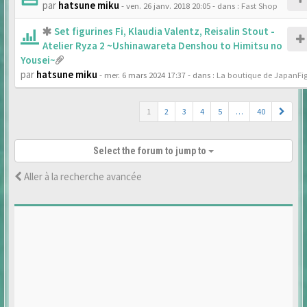
par
hatsune miku
- ven. 26 janv. 2018 20:05
- dans :
Fast Shop
Set figurines Fi, Klaudia Valentz, Reisalin Stout -
Atelier Ryza 2 ~Ushinawareta Denshou to Himitsu no
Yousei~
par
hatsune miku
- mer. 6 mars 2024 17:37
- dans :
La boutique de JapanFi
1
2
3
4
5
…
40
Select the forum to jump to
Aller à la recherche avancée