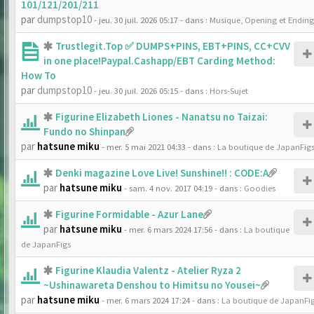
101/121/201/211
par
dumpstop10
- jeu. 30 juil. 2026 05:17
- dans :
Musique, Opening et Ending
Trustlegit.Top ✅ DUMPS+PINS, EBT+PINS, CC+CVV
in one place!Paypal.Cashapp/EBT Carding Method:
How To
par
dumpstop10
- jeu. 30 juil. 2026 05:15
- dans :
Hors-Sujet
Figurine Elizabeth Liones - Nanatsu no Taizai:
Fundo no Shinpan
par
hatsune miku
- mer. 5 mai 2021 04:33
- dans :
La boutique de JapanFig
Denki magazine Love Live! Sunshine!! : CODE:A
par
hatsune miku
- sam. 4 nov. 2017 04:19
- dans :
Goodies
Figurine Formidable - Azur Lane
par
hatsune miku
- mer. 6 mars 2024 17:56
- dans :
La boutique
de JapanFigs
Figurine Klaudia Valentz - Atelier Ryza 2
~Ushinawareta Denshou to Himitsu no Yousei~
par
hatsune miku
- mer. 6 mars 2024 17:24
- dans :
La boutique de JapanFi