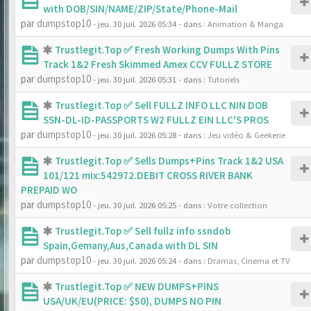
with DOB/SIN/NAME/ZIP/State/Phone-Mail
par
dumpstop10
- jeu. 30 juil. 2026 05:34
- dans :
Animation & Manga
Trustlegit.Top ✅ Fresh Working Dumps With Pins
Track 1&2 Fresh Skimmed Amex CCV FULLZ STORE
par
dumpstop10
- jeu. 30 juil. 2026 05:31
- dans :
Tutoriels
Trustlegit.Top ✅ Sell FULLZ INFO LLC NIN DOB
SSN-DL-ID-PASSPORTS W2 FULLZ EIN LLC'S PROS
par
dumpstop10
- jeu. 30 juil. 2026 05:28
- dans :
Jeu vidéo & Geekerie
Trustlegit.Top ✅ Sells Dumps+Pins Track 1&2 USA
101/121 mix:542972.DEBIT CROSS RIVER BANK
PREPAID WO
par
dumpstop10
- jeu. 30 juil. 2026 05:25
- dans :
Votre collection
Trustlegit.Top ✅ Sell fullz info ssndob
Spain,Gemany,Aus,Canada with DL SIN
par
dumpstop10
- jeu. 30 juil. 2026 05:24
- dans :
Dramas, Cinema et TV
Trustlegit.Top ✅ NEW DUMPS+PINS
USA/UK/EU(PRICE: $50), DUMPS NO PIN