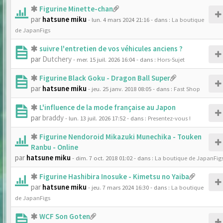
Figurine Minette-chan
par
hatsune miku
- lun. 4 mars 2024 21:16
- dans :
La boutique
de JapanFigs
suivre l'entretien de vos véhicules anciens ?
par
Dutchery
- mer. 15 juil. 2026 16:04
- dans :
Hors-Sujet
Figurine Black Goku - Dragon Ball Super
par
hatsune miku
- jeu. 25 janv. 2018 08:05
- dans :
Fast Shop
L'influence de la mode française au Japon
par
braddy
- lun. 13 juil. 2026 17:52
- dans :
Presentez-vous !
Figurine Nendoroid Mikazuki Munechika - Touken
Ranbu - Online
par
hatsune miku
- dim. 7 oct. 2018 01:02
- dans :
La boutique de JapanFig
Figurine Hashibira Inosuke - Kimetsu no Yaiba
par
hatsune miku
- jeu. 7 mars 2024 16:30
- dans :
La boutique
de JapanFigs
WCF Son Goten