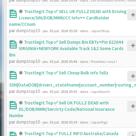
- jeu. 30 juil. 2026 05:53
- dans :
Les boutiques online / offli
Trustlegit.Top ✅ SELL UK FULLZ DEAD with Driving
Licence/SIN/DOB/MMN/CC Info++ Cardholder
name/CCnum
par
dumpstop10
- jeu. 30 juil. 2026 05:50
- dans :
JapanShop
Trustlegit.Top ✅ Sell Dumps Bin EBTs+Pin 622044
VIRGINIA+NEWYORK Available Track 1&2 Some Cards
Bin
par
dumpstop10
- jeu. 30 juil. 2026 05:46
- dans :
Presentez-vous !
Trustlegit.Top ✅ Sell Cheap Bulk info fullz
SSN|DateDOB|drivers_statefname|account_number|routing_
par
dumpstop10
- jeu. 30 juil. 2026 05:43
- dans :
JapaSearch
Trustlegit.Top ✅ Sell UK FULLZ DEAD with
DL/DOB/MMN/Sercirty Code/National Insurance
Numbe
par
dumpstop10
- jeu. 30 juil. 2026 05:39
- dans :
JapanFigs
Trustlegit.Top ✅ FULLZ INFO Australia/Canada