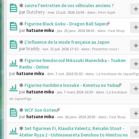
suivre l'entretien de vos véhicules anciens ?
par
Dutchery
- mer. 15 juil. 2026 16:04
- dans :
Hors-Sujet
Figurine Black Goku - Dragon Ball Super
par
hatsune miku
- jeu. 25 janv. 2018 08:05
- dans :
Fast Shop
L'influence de la mode française au Japon
par
braddy
- lun. 13 juil. 2026 17:52
- dans :
Presentez-vous !
Figurine Nendoroid Mikazuki Munechika - Touken
Ranbu - Online
par
hatsune miku
- dim. 7 oct. 2018 01:02
- dans :
La boutique de JapanFig
Figurine Hashibira Inosuke - Kimetsu no Yaiba
par
hatsune miku
- jeu. 7 mars 2024 16:30
- dans :
La boutique
de JapanFigs
WCF Son Goten
par
hatsune miku
- ven. 26 janv. 2018 20:05
- dans :
Fast Shop
Set figurines Fi, Klaudia Valentz, Reisalin Stout -
Atelier Ryza 2 ~Ushinawareta Denshou to Himitsu no