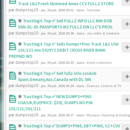
Track 1&2 Fresh Skimmed Amex CCV FULLZ STORE
par
dumpstop10
- jeu. 30 juil. 2026 05:31
- dans :
Tutoriels
Trustlegit.Top ✅ Sell FULLZ INFO LLC NIN DOB
SSN-DL-ID-PASSPORTS W2 FULLZ EIN LLC'S PROS
par
dumpstop10
- jeu. 30 juil. 2026 05:28
- dans :
Jeu vidéo & Geekerie
Trustlegit.Top ✅ Sells Dumps+Pins Track 1&2 USA
101/121 mix:542972.DEBIT CROSS RIVER BANK
PREPAID WO
par
dumpstop10
- jeu. 30 juil. 2026 05:25
- dans :
Votre collection
Trustlegit.Top ✅ Sell fullz info ssndob
Spain,Gemany,Aus,Canada with DL SIN
par
dumpstop10
- jeu. 30 juil. 2026 05:24
- dans :
Dramas, Cinema et TV
Trustlegit.Top ✅ NEW DUMPS+PINS
USA/UK/EU(PRICE: $50), DUMPS NO PIN
101/121/201/211
par
dumpstop10
- jeu. 30 juil. 2026 05:17
- dans :
Musique, Opening et Ending
Trustlegit.Top ✅ DUMPS+PINS, EBT+PINS, CC+CVV