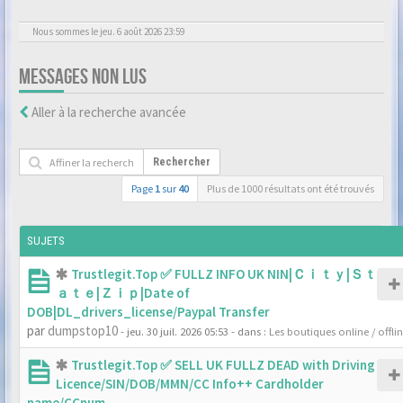
Nous sommes le jeu. 6 août 2026 23:59
MESSAGES NON LUS
Aller à la recherche avancée
Rechercher
Page
1
sur
40
Plus de 1000 résultats ont été trouvés
SUJETS
Trustlegit.Top ✅ FULLZ INFO UK NIN|Ｃｉｔｙ|Ｓｔ
ａｔｅ|Ｚｉｐ|Date of
DOB|DL_drivers_license/Paypal Transfer
par
dumpstop10
- jeu. 30 juil. 2026 05:53
- dans :
Les boutiques online / offli
Trustlegit.Top ✅ SELL UK FULLZ DEAD with Driving
Licence/SIN/DOB/MMN/CC Info++ Cardholder
name/CCnum