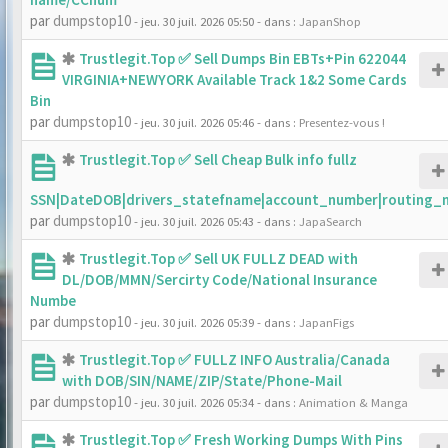
par
dumpstop10
- jeu. 30 juil. 2026 05:50
- dans :
JapanShop
Trustlegit.Top ✅ Sell Dumps Bin EBTs+Pin 622044
VIRGINIA+NEWYORK Available Track 1&2 Some Cards
Bin
par
dumpstop10
- jeu. 30 juil. 2026 05:46
- dans :
Presentez-vous !
Trustlegit.Top ✅ Sell Cheap Bulk info fullz
SSN|DateDOB|drivers_statefname|account_number|routing_
par
dumpstop10
- jeu. 30 juil. 2026 05:43
- dans :
JapaSearch
Trustlegit.Top ✅ Sell UK FULLZ DEAD with
DL/DOB/MMN/Sercirty Code/National Insurance
Numbe
par
dumpstop10
- jeu. 30 juil. 2026 05:39
- dans :
JapanFigs
Trustlegit.Top ✅ FULLZ INFO Australia/Canada
with DOB/SIN/NAME/ZIP/State/Phone-Mail
par
dumpstop10
- jeu. 30 juil. 2026 05:34
- dans :
Animation & Manga
Trustlegit.Top ✅ Fresh Working Dumps With Pins