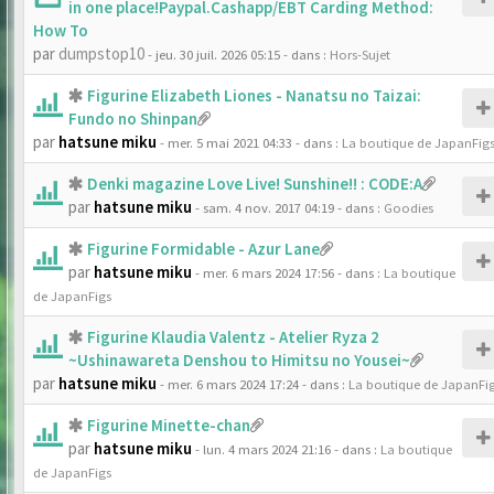
in one place!Paypal.Cashapp/EBT Carding Method:
How To
par
dumpstop10
- jeu. 30 juil. 2026 05:15
- dans :
Hors-Sujet
Figurine Elizabeth Liones - Nanatsu no Taizai:
Fundo no Shinpan
par
hatsune miku
- mer. 5 mai 2021 04:33
- dans :
La boutique de JapanFig
Denki magazine Love Live! Sunshine!! : CODE:A
par
hatsune miku
- sam. 4 nov. 2017 04:19
- dans :
Goodies
Figurine Formidable - Azur Lane
par
hatsune miku
- mer. 6 mars 2024 17:56
- dans :
La boutique
de JapanFigs
Figurine Klaudia Valentz - Atelier Ryza 2
~Ushinawareta Denshou to Himitsu no Yousei~
par
hatsune miku
- mer. 6 mars 2024 17:24
- dans :
La boutique de JapanFi
Figurine Minette-chan
par
hatsune miku
- lun. 4 mars 2024 21:16
- dans :
La boutique
de JapanFigs