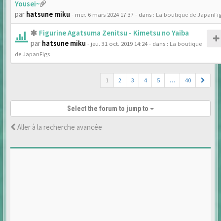
Yousei~
par
hatsune miku
- mer. 6 mars 2024 17:37
- dans :
La boutique de JapanFi
Figurine Agatsuma Zenitsu - Kimetsu no Yaiba
par
hatsune miku
- jeu. 31 oct. 2019 14:24
- dans :
La boutique
de JapanFigs
1
2
3
4
5
…
40
Select the forum to jump to
Aller à la recherche avancée