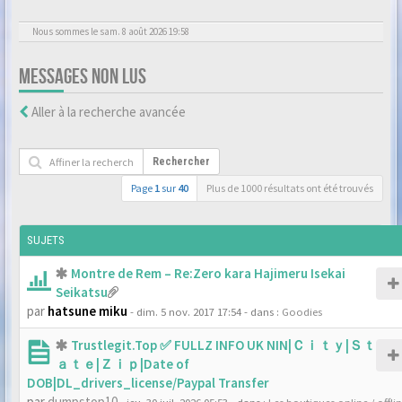
Nous sommes le sam. 8 août 2026 19:58
MESSAGES NON LUS
Aller à la recherche avancée
Rechercher
Page
1
sur
40
Plus de 1000 résultats ont été trouvés
SUJETS
Montre de Rem – Re:Zero kara Hajimeru Isekai
Seikatsu
par
hatsune miku
- dim. 5 nov. 2017 17:54
- dans :
Goodies
Trustlegit.Top ✅ FULLZ INFO UK NIN|Ｃｉｔｙ|Ｓｔ
ａｔｅ|Ｚｉｐ|Date of
DOB|DL_drivers_license/Paypal Transfer
par
dumpstop10