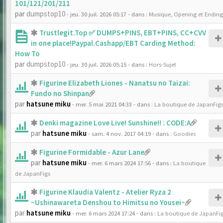
101/121/201/211
par
dumpstop10
- jeu. 30 juil. 2026 05:17
- dans :
Musique, Opening et Ending
Trustlegit.Top ✅ DUMPS+PINS, EBT+PINS, CC+CVV
in one place!Paypal.Cashapp/EBT Carding Method:
How To
par
dumpstop10
- jeu. 30 juil. 2026 05:15
- dans :
Hors-Sujet
Figurine Elizabeth Liones - Nanatsu no Taizai:
Fundo no Shinpan
par
hatsune miku
- mer. 5 mai 2021 04:33
- dans :
La boutique de JapanFig
Denki magazine Love Live! Sunshine!! : CODE:A
par
hatsune miku
- sam. 4 nov. 2017 04:19
- dans :
Goodies
Figurine Formidable - Azur Lane
par
hatsune miku
- mer. 6 mars 2024 17:56
- dans :
La boutique
de JapanFigs
Figurine Klaudia Valentz - Atelier Ryza 2
~Ushinawareta Denshou to Himitsu no Yousei~
par
hatsune miku
- mer. 6 mars 2024 17:24
- dans :
La boutique de JapanFi