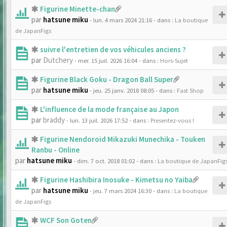
Figurine Minette-chan
par
hatsune miku
- lun. 4 mars 2024 21:16
- dans :
La boutique
de JapanFigs
suivre l'entretien de vos véhicules anciens ?
par
Dutchery
- mer. 15 juil. 2026 16:04
- dans :
Hors-Sujet
Figurine Black Goku - Dragon Ball Super
par
hatsune miku
- jeu. 25 janv. 2018 08:05
- dans :
Fast Shop
L'influence de la mode française au Japon
par
braddy
- lun. 13 juil. 2026 17:52
- dans :
Presentez-vous !
Figurine Nendoroid Mikazuki Munechika - Touken
Ranbu - Online
par
hatsune miku
- dim. 7 oct. 2018 01:02
- dans :
La boutique de JapanFig
Figurine Hashibira Inosuke - Kimetsu no Yaiba
par
hatsune miku
- jeu. 7 mars 2024 16:30
- dans :
La boutique
de JapanFigs
WCF Son Goten