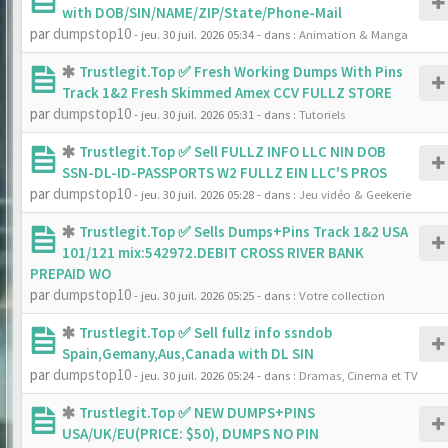
with DOB/SIN/NAME/ZIP/State/Phone-Mail
par
dumpstop10
- jeu. 30 juil. 2026 05:34
- dans :
Animation & Manga
Trustlegit.Top ✅ Fresh Working Dumps With Pins
Track 1&2 Fresh Skimmed Amex CCV FULLZ STORE
par
dumpstop10
- jeu. 30 juil. 2026 05:31
- dans :
Tutoriels
Trustlegit.Top ✅ Sell FULLZ INFO LLC NIN DOB
SSN-DL-ID-PASSPORTS W2 FULLZ EIN LLC'S PROS
par
dumpstop10
- jeu. 30 juil. 2026 05:28
- dans :
Jeu vidéo & Geekerie
Trustlegit.Top ✅ Sells Dumps+Pins Track 1&2 USA
101/121 mix:542972.DEBIT CROSS RIVER BANK
PREPAID WO
par
dumpstop10
- jeu. 30 juil. 2026 05:25
- dans :
Votre collection
Trustlegit.Top ✅ Sell fullz info ssndob
Spain,Gemany,Aus,Canada with DL SIN
par
dumpstop10
- jeu. 30 juil. 2026 05:24
- dans :
Dramas, Cinema et TV
Trustlegit.Top ✅ NEW DUMPS+PINS
USA/UK/EU(PRICE: $50), DUMPS NO PIN