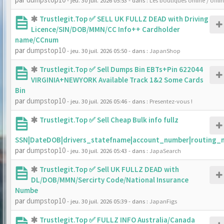
- jeu. 30 juil. 2026 05:53
- dans :
Les boutiques online / offli
Trustlegit.Top ✅ SELL UK FULLZ DEAD with Driving
Licence/SIN/DOB/MMN/CC Info++ Cardholder
name/CCnum
par
dumpstop10
- jeu. 30 juil. 2026 05:50
- dans :
JapanShop
Trustlegit.Top ✅ Sell Dumps Bin EBTs+Pin 622044
VIRGINIA+NEWYORK Available Track 1&2 Some Cards
Bin
par
dumpstop10
- jeu. 30 juil. 2026 05:46
- dans :
Presentez-vous !
Trustlegit.Top ✅ Sell Cheap Bulk info fullz
SSN|DateDOB|drivers_statefname|account_number|routing_
par
dumpstop10
- jeu. 30 juil. 2026 05:43
- dans :
JapaSearch
Trustlegit.Top ✅ Sell UK FULLZ DEAD with
DL/DOB/MMN/Sercirty Code/National Insurance
Numbe
par
dumpstop10
- jeu. 30 juil. 2026 05:39
- dans :
JapanFigs
Trustlegit.Top ✅ FULLZ INFO Australia/Canada