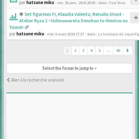
par
hatsune miku
- ven. 26 janv. 2018 20:05
- dans :
Fast Shop
Set figurines Fi, Klaudia Valentz, Reisalin Stout -
Atelier Ryza 2 ~Ushinawareta Denshou to Himitsu no
Yousei~
par
hatsune miku
- mer. 6 mars 2024 17:37
- dans :
La boutique de JapanFi
1
2
3
4
5
…
40
Select the forum to jump to
Aller à la recherche avancée