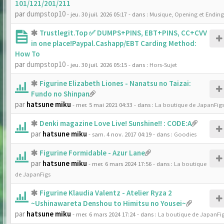
101/121/201/211
par
dumpstop10
- jeu. 30 juil. 2026 05:17
- dans :
Musique, Opening et Ending
Trustlegit.Top ✅ DUMPS+PINS, EBT+PINS, CC+CVV
in one place!Paypal.Cashapp/EBT Carding Method:
How To
par
dumpstop10
- jeu. 30 juil. 2026 05:15
- dans :
Hors-Sujet
Figurine Elizabeth Liones - Nanatsu no Taizai:
Fundo no Shinpan
par
hatsune miku
- mer. 5 mai 2021 04:33
- dans :
La boutique de JapanFig
Denki magazine Love Live! Sunshine!! : CODE:A
par
hatsune miku
- sam. 4 nov. 2017 04:19
- dans :
Goodies
Figurine Formidable - Azur Lane
par
hatsune miku
- mer. 6 mars 2024 17:56
- dans :
La boutique
de JapanFigs
Figurine Klaudia Valentz - Atelier Ryza 2
~Ushinawareta Denshou to Himitsu no Yousei~
par
hatsune miku
- mer. 6 mars 2024 17:24
- dans :
La boutique de JapanFi