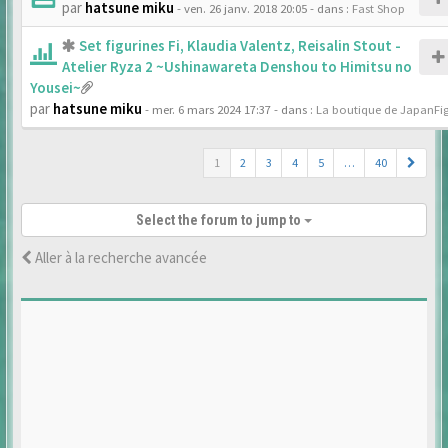
par
hatsune miku
- ven. 26 janv. 2018 20:05
- dans :
Fast Shop
Set figurines Fi, Klaudia Valentz, Reisalin Stout -
Atelier Ryza 2 ~Ushinawareta Denshou to Himitsu no
Yousei~
par
hatsune miku
- mer. 6 mars 2024 17:37
- dans :
La boutique de JapanFi
1
2
3
4
5
…
40
Select the forum to jump to
Aller à la recherche avancée