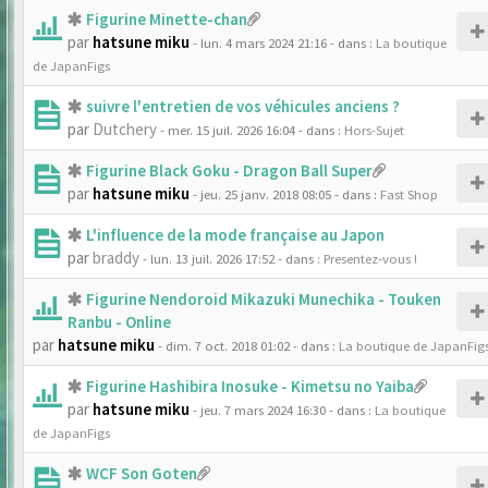
Figurine Minette-chan
par
hatsune miku
- lun. 4 mars 2024 21:16
- dans :
La boutique
de JapanFigs
suivre l'entretien de vos véhicules anciens ?
par
Dutchery
- mer. 15 juil. 2026 16:04
- dans :
Hors-Sujet
Figurine Black Goku - Dragon Ball Super
par
hatsune miku
- jeu. 25 janv. 2018 08:05
- dans :
Fast Shop
L'influence de la mode française au Japon
par
braddy
- lun. 13 juil. 2026 17:52
- dans :
Presentez-vous !
Figurine Nendoroid Mikazuki Munechika - Touken
Ranbu - Online
par
hatsune miku
- dim. 7 oct. 2018 01:02
- dans :
La boutique de JapanFig
Figurine Hashibira Inosuke - Kimetsu no Yaiba
par
hatsune miku
- jeu. 7 mars 2024 16:30
- dans :
La boutique
de JapanFigs
WCF Son Goten