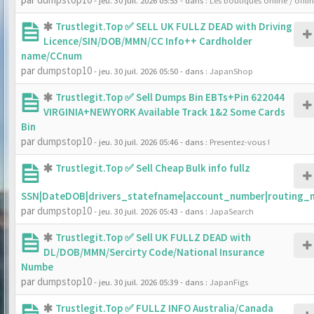
- jeu. 30 juil. 2026 05:53
- dans :
Les boutiques online / offli
Trustlegit.Top ✅ SELL UK FULLZ DEAD with Driving
Licence/SIN/DOB/MMN/CC Info++ Cardholder
name/CCnum
par
dumpstop10
- jeu. 30 juil. 2026 05:50
- dans :
JapanShop
Trustlegit.Top ✅ Sell Dumps Bin EBTs+Pin 622044
VIRGINIA+NEWYORK Available Track 1&2 Some Cards
Bin
par
dumpstop10
- jeu. 30 juil. 2026 05:46
- dans :
Presentez-vous !
Trustlegit.Top ✅ Sell Cheap Bulk info fullz
SSN|DateDOB|drivers_statefname|account_number|routing_
par
dumpstop10
- jeu. 30 juil. 2026 05:43
- dans :
JapaSearch
Trustlegit.Top ✅ Sell UK FULLZ DEAD with
DL/DOB/MMN/Sercirty Code/National Insurance
Numbe
par
dumpstop10
- jeu. 30 juil. 2026 05:39
- dans :
JapanFigs
Trustlegit.Top ✅ FULLZ INFO Australia/Canada