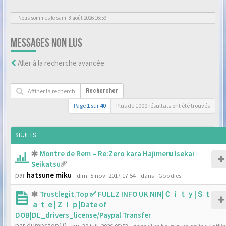
Nous sommes le sam. 8 août 2026 16:59
MESSAGES NON LUS
Aller à la recherche avancée
Rechercher
Page
1
sur
40
Plus de 1000 résultats ont été trouvés
SUJETS
Montre de Rem – Re:Zero kara Hajimeru Isekai
Seikatsu
par
hatsune miku
- dim. 5 nov. 2017 17:54
- dans :
Goodies
Trustlegit.Top ✅ FULLZ INFO UK NIN|Ｃｉｔｙ|Ｓｔ
ａｔｅ|Ｚｉｐ|Date of
DOB|DL_drivers_license/Paypal Transfer
par
dumpstop10