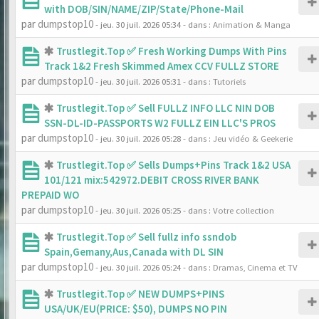
with DOB/SIN/NAME/ZIP/State/Phone-Mail
par
dumpstop10
- jeu. 30 juil. 2026 05:34
- dans :
Animation & Manga
Trustlegit.Top ✅ Fresh Working Dumps With Pins
Track 1&2 Fresh Skimmed Amex CCV FULLZ STORE
par
dumpstop10
- jeu. 30 juil. 2026 05:31
- dans :
Tutoriels
Trustlegit.Top ✅ Sell FULLZ INFO LLC NIN DOB
SSN-DL-ID-PASSPORTS W2 FULLZ EIN LLC'S PROS
par
dumpstop10
- jeu. 30 juil. 2026 05:28
- dans :
Jeu vidéo & Geekerie
Trustlegit.Top ✅ Sells Dumps+Pins Track 1&2 USA
101/121 mix:542972.DEBIT CROSS RIVER BANK
PREPAID WO
par
dumpstop10
- jeu. 30 juil. 2026 05:25
- dans :
Votre collection
Trustlegit.Top ✅ Sell fullz info ssndob
Spain,Gemany,Aus,Canada with DL SIN
par
dumpstop10
- jeu. 30 juil. 2026 05:24
- dans :
Dramas, Cinema et TV
Trustlegit.Top ✅ NEW DUMPS+PINS
USA/UK/EU(PRICE: $50), DUMPS NO PIN