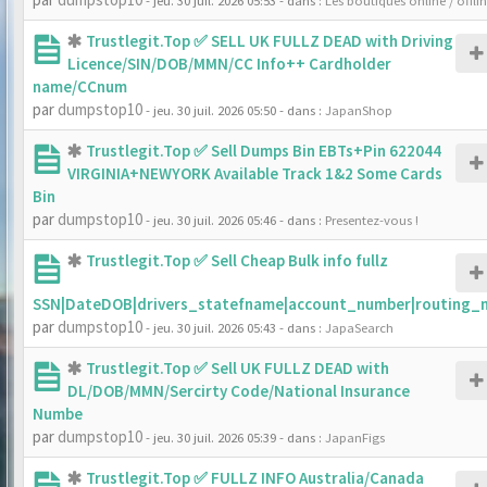
- jeu. 30 juil. 2026 05:53
- dans :
Les boutiques online / offli
Trustlegit.Top ✅ SELL UK FULLZ DEAD with Driving
Licence/SIN/DOB/MMN/CC Info++ Cardholder
name/CCnum
par
dumpstop10
- jeu. 30 juil. 2026 05:50
- dans :
JapanShop
Trustlegit.Top ✅ Sell Dumps Bin EBTs+Pin 622044
VIRGINIA+NEWYORK Available Track 1&2 Some Cards
Bin
par
dumpstop10
- jeu. 30 juil. 2026 05:46
- dans :
Presentez-vous !
Trustlegit.Top ✅ Sell Cheap Bulk info fullz
SSN|DateDOB|drivers_statefname|account_number|routing_
par
dumpstop10
- jeu. 30 juil. 2026 05:43
- dans :
JapaSearch
Trustlegit.Top ✅ Sell UK FULLZ DEAD with
DL/DOB/MMN/Sercirty Code/National Insurance
Numbe
par
dumpstop10
- jeu. 30 juil. 2026 05:39
- dans :
JapanFigs
Trustlegit.Top ✅ FULLZ INFO Australia/Canada