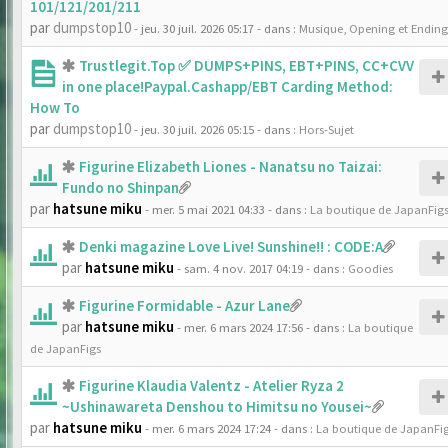
101/121/201/211
par
dumpstop10
- jeu. 30 juil. 2026 05:17
- dans :
Musique, Opening et Ending
Trustlegit.Top ✅ DUMPS+PINS, EBT+PINS, CC+CVV
in one place!Paypal.Cashapp/EBT Carding Method:
How To
par
dumpstop10
- jeu. 30 juil. 2026 05:15
- dans :
Hors-Sujet
Figurine Elizabeth Liones - Nanatsu no Taizai:
Fundo no Shinpan
par
hatsune miku
- mer. 5 mai 2021 04:33
- dans :
La boutique de JapanFig
Denki magazine Love Live! Sunshine!! : CODE:A
par
hatsune miku
- sam. 4 nov. 2017 04:19
- dans :
Goodies
Figurine Formidable - Azur Lane
par
hatsune miku
- mer. 6 mars 2024 17:56
- dans :
La boutique
de JapanFigs
Figurine Klaudia Valentz - Atelier Ryza 2
~Ushinawareta Denshou to Himitsu no Yousei~
par
hatsune miku
- mer. 6 mars 2024 17:24
- dans :
La boutique de JapanFi