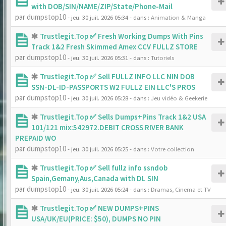
with DOB/SIN/NAME/ZIP/State/Phone-Mail
par
dumpstop10
- jeu. 30 juil. 2026 05:34
- dans :
Animation & Manga
Trustlegit.Top ✅ Fresh Working Dumps With Pins
Track 1&2 Fresh Skimmed Amex CCV FULLZ STORE
par
dumpstop10
- jeu. 30 juil. 2026 05:31
- dans :
Tutoriels
Trustlegit.Top ✅ Sell FULLZ INFO LLC NIN DOB
SSN-DL-ID-PASSPORTS W2 FULLZ EIN LLC'S PROS
par
dumpstop10
- jeu. 30 juil. 2026 05:28
- dans :
Jeu vidéo & Geekerie
Trustlegit.Top ✅ Sells Dumps+Pins Track 1&2 USA
101/121 mix:542972.DEBIT CROSS RIVER BANK
PREPAID WO
par
dumpstop10
- jeu. 30 juil. 2026 05:25
- dans :
Votre collection
Trustlegit.Top ✅ Sell fullz info ssndob
Spain,Gemany,Aus,Canada with DL SIN
par
dumpstop10
- jeu. 30 juil. 2026 05:24
- dans :
Dramas, Cinema et TV
Trustlegit.Top ✅ NEW DUMPS+PINS
USA/UK/EU(PRICE: $50), DUMPS NO PIN