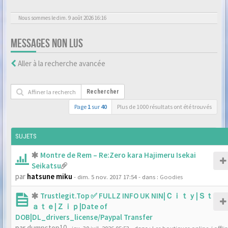
Nous sommes le dim. 9 août 2026 16:16
MESSAGES NON LUS
Aller à la recherche avancée
Rechercher
Page
1
sur
40
Plus de 1000 résultats ont été trouvés
SUJETS
Montre de Rem – Re:Zero kara Hajimeru Isekai
Seikatsu
par
hatsune miku
- dim. 5 nov. 2017 17:54
- dans :
Goodies
Trustlegit.Top ✅ FULLZ INFO UK NIN|Ｃｉｔｙ|Ｓｔ
ａｔｅ|Ｚｉｐ|Date of
DOB|DL_drivers_license/Paypal Transfer
par
dumpstop10