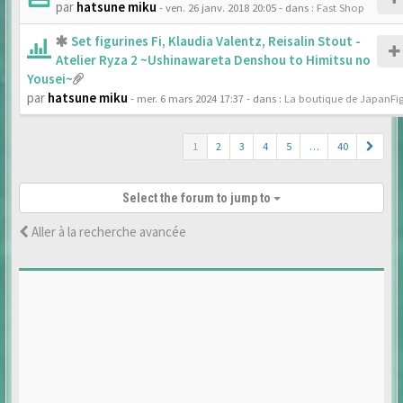
par
hatsune miku
- ven. 26 janv. 2018 20:05
- dans :
Fast Shop
Set figurines Fi, Klaudia Valentz, Reisalin Stout -
Atelier Ryza 2 ~Ushinawareta Denshou to Himitsu no
Yousei~
par
hatsune miku
- mer. 6 mars 2024 17:37
- dans :
La boutique de JapanFi
1
2
3
4
5
…
40
Select the forum to jump to
Aller à la recherche avancée