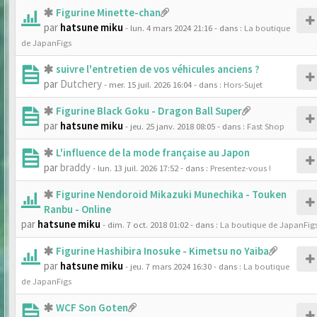
Figurine Minette-chan
par
hatsune miku
- lun. 4 mars 2024 21:16
- dans :
La boutique
de JapanFigs
suivre l'entretien de vos véhicules anciens ?
par
Dutchery
- mer. 15 juil. 2026 16:04
- dans :
Hors-Sujet
Figurine Black Goku - Dragon Ball Super
par
hatsune miku
- jeu. 25 janv. 2018 08:05
- dans :
Fast Shop
L'influence de la mode française au Japon
par
braddy
- lun. 13 juil. 2026 17:52
- dans :
Presentez-vous !
Figurine Nendoroid Mikazuki Munechika - Touken
Ranbu - Online
par
hatsune miku
- dim. 7 oct. 2018 01:02
- dans :
La boutique de JapanFig
Figurine Hashibira Inosuke - Kimetsu no Yaiba
par
hatsune miku
- jeu. 7 mars 2024 16:30
- dans :
La boutique
de JapanFigs
WCF Son Goten