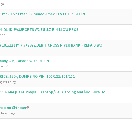
nga
s Track 1&2 Fresh Skimmed Amex CCV FULLZ STORE
SSN-DL-ID-PASSPORTS W2 FULLZ EIN LLC'S PROS
erie
SA 101/121 mix:542972.DEBIT CROSS RIVER BANK PREPAID WO
emany,Aus,Canada with DL SIN
 et TV
ICE: $50), DUMPS NO PIN 101/121/201/211
g et Ending
V in one place!Paypal.Cashapp/EBT Carding Method: How To
undo no Shinpan
e JapanFigs