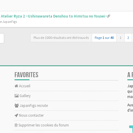
 - Atelier Ryza 2 ~Ushinawareta Denshou to Himitsu no Yousei~
de JapanFigs
Plus de 1000 résultats ont été trouvés
Page
1
sur
40
1
2
FAVORITES
A 
Accueil
Jap
qui
Gallery
man
Aus
JapanFigs recrute
d'i
Nous contacter
Supprimer les cookies du forum