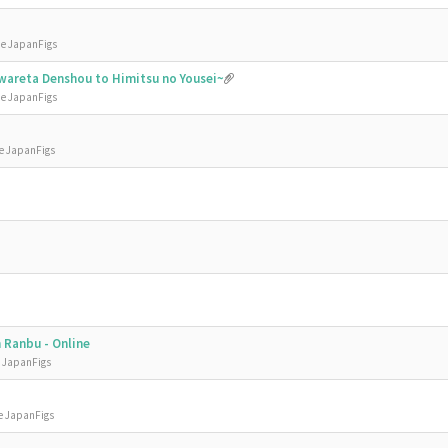
de JapanFigs
nawareta Denshou to Himitsu no Yousei~
de JapanFigs
de JapanFigs
 Ranbu - Online
e JapanFigs
e JapanFigs