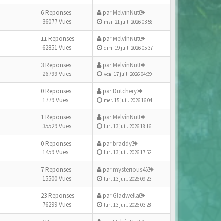
6 Reponses
par
MelvinNut
36077 Vues
mar. 21 juil. 2026 03:58
11 Reponses
par
MelvinNut
62851 Vues
dim. 19 juil. 2026 05:37
3 Reponses
par
MelvinNut
26799 Vues
ven. 17 juil. 2026 04:39
0 Reponses
par
Dutchery
1779 Vues
mer. 15 juil. 2026 16:04
1 Reponses
par
MelvinNut
35529 Vues
lun. 13 juil. 2026 18:16
0 Reponses
par
braddy
1459 Vues
lun. 13 juil. 2026 17:52
7 Reponses
par
mysterious45
15500 Vues
lun. 13 juil. 2026 09:23
23 Reponses
par
Gladwella
76299 Vues
lun. 13 juil. 2026 03:28