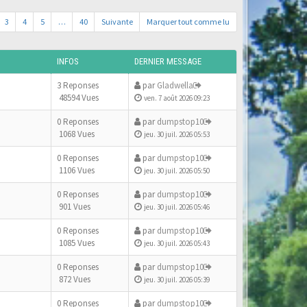
3
4
5
…
40
Suivante
Marquer tout comme lu
INFOS
DERNIER MESSAGE
3 Reponses
par
Gladwella
48594 Vues
ven. 7 août 2026 09:23
0 Reponses
par
dumpstop10
1068 Vues
jeu. 30 juil. 2026 05:53
0 Reponses
par
dumpstop10
1106 Vues
jeu. 30 juil. 2026 05:50
0 Reponses
par
dumpstop10
901 Vues
jeu. 30 juil. 2026 05:46
0 Reponses
par
dumpstop10
1085 Vues
jeu. 30 juil. 2026 05:43
0 Reponses
par
dumpstop10
872 Vues
jeu. 30 juil. 2026 05:39
0 Reponses
par
dumpstop10