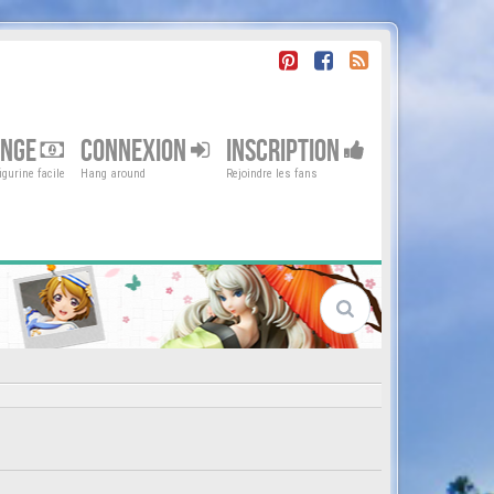
ENGE
CONNEXION
INSCRIPTION
gurine facile
Hang around
Rejoindre les fans