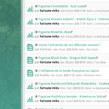
Figurine Formidable - Azur Lane
par
hatsune miku
- mer. 6 mars 2024 17:56
- dans :
La boutique 
Figurine Klaudia Valentz - Atelier Ryza 2 ~Ushi
par
hatsune miku
- mer. 6 mars 2024 17:24
- dans :
La boutique 
Figurine Minette-chan
par
hatsune miku
- lun. 4 mars 2024 21:16
- dans :
La boutique 
suivre l'entretien de vos véhicules anciens ?
par
Dutchery
- mer. 15 juil. 2026 16:04
- dans :
Hors-Sujet
Figurine Black Goku - Dragon Ball Super
par
hatsune miku
- jeu. 25 janv. 2018 08:05
- dans :
Fast Shop
L'influence de la mode française au Japon
par
braddy
- lun. 13 juil. 2026 17:52
- dans :
Presentez-vous !
Figurine Nendoroid Mikazuki Munechika - Touken
par
hatsune miku
- dim. 7 oct. 2018 01:02
- dans :
La boutique d
Figurine Hashibira Inosuke - Kimetsu no Yaiba
par
hatsune miku
- jeu. 7 mars 2024 16:30
- dans :
La boutique d