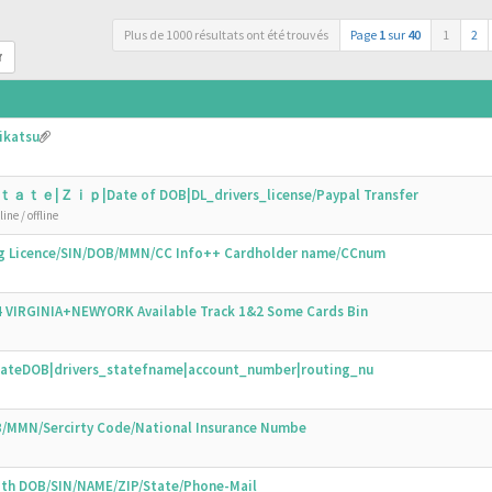
Plus de 1000 résultats ont été trouvés
Page
1
sur
40
1
2
r
ikatsu
ｔａｔｅ|Ｚｉｐ|Date of DOB|DL_drivers_license/Paypal Transfer
ine / offline
ing Licence/SIN/DOB/MMN/CC Info++ Cardholder name/CCnum
44 VIRGINIA+NEWYORK Available Track 1&2 Some Cards Bin
N|DateDOB|drivers_statefname|account_number|routing_nu
OB/MMN/Sercirty Code/National Insurance Numbe
with DOB/SIN/NAME/ZIP/State/Phone-Mail