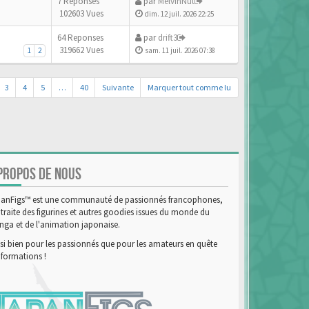
7 Reponses
par
MelvinNut
102603 Vues
dim. 12 juil. 2026 22:25
64 Reponses
par
drift3
319662 Vues
1
2
sam. 11 juil. 2026 07:38
3
4
5
…
40
Suivante
Marquer tout comme lu
PROPOS DE NOUS
anFigs™ est une communauté de passionnés francophones,
 traite des figurines et autres goodies issues du monde du
ga et de l'animation japonaise.
si bien pour les passionnés que pour les amateurs en quête
nformations !