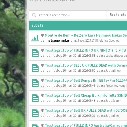
Recherche
SUJETS
Montre de Rem – Re:Zero kara Hajimeru Isekai Se
par
hatsune miku
- dim. 5 nov. 2017 17:54
- dans :
Goodies
Trustlegit.Top ✅ FULLZ INFO UK NIN|Ｃｉｔｙ|Ｓ
par
dumpstop10
- jeu. 30 juil. 2026 05:53
- dans :
Les boutiques onl
Trustlegit.Top ✅ SELL UK FULLZ DEAD with Driv
par
dumpstop10
- jeu. 30 juil. 2026 05:50
- dans :
JapanShop
Trustlegit.Top ✅ Sell Dumps Bin EBTs+Pin 6220
par
dumpstop10
- jeu. 30 juil. 2026 05:46
- dans :
Presentez-vous !
Trustlegit.Top ✅ Sell Cheap Bulk info fullz SS
par
dumpstop10
- jeu. 30 juil. 2026 05:43
- dans :
JapaSearch
Trustlegit.Top ✅ Sell UK FULLZ DEAD with DL/D
par
dumpstop10
- jeu. 30 juil. 2026 05:39
- dans :
JapanFigs
Trustlegit.Top ✅ FULLZ INFO Australia/Canada 