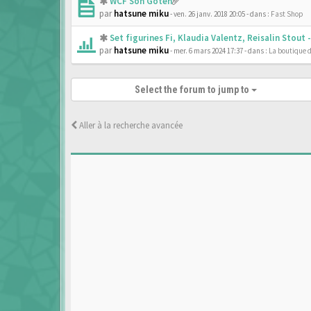
WCF Son Goten
par
hatsune miku
- ven. 26 janv. 2018 20:05
- dans :
Fast Shop
Set figurines Fi, Klaudia Valentz, Reisalin Stout
par
hatsune miku
- mer. 6 mars 2024 17:37
- dans :
La boutique 
Select the forum to jump to
Aller à la recherche avancée