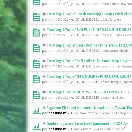
par
dumpstop10
- jeu. 30 juil. 2026 05:34
- dans :
Animation & Ma
Trustlegit.Top ✅ Fresh Working Dumps With Pin
par
dumpstop10
- jeu. 30 juil. 2026 05:31
- dans :
Tutoriels
Trustlegit.Top ✅ Sell FULLZ INFO LLC NIN DOB 
par
dumpstop10
- jeu. 30 juil. 2026 05:28
- dans :
Jeu vidéo & Geek
Trustlegit.Top ✅ Sells Dumps+Pins Track 1&2 U
par
dumpstop10
- jeu. 30 juil. 2026 05:25
- dans :
Votre collection
Trustlegit.Top ✅ Sell fullz info ssndob Spain,G
par
dumpstop10
- jeu. 30 juil. 2026 05:24
- dans :
Dramas, Cinema
Trustlegit.Top ✅ NEW DUMPS+PINS USA/UK/EU(PR
par
dumpstop10
- jeu. 30 juil. 2026 05:17
- dans :
Musique, Openin
Trustlegit.Top ✅ DUMPS+PINS, EBT+PINS, CC+CV
par
dumpstop10
- jeu. 30 juil. 2026 05:15
- dans :
Hors-Sujet
Figurine Elizabeth Liones - Nanatsu no Taizai: F
par
hatsune miku
- mer. 5 mai 2021 04:33
- dans :
La boutique d
Denki magazine Love Live! Sunshine!! : CODE:A
par
hatsune miku
- sam. 4 nov. 2017 04:19
- dans :
Goodies